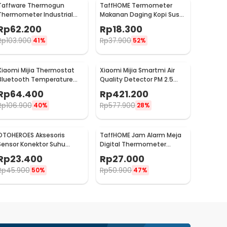
Taffware Thermogun
TaffHOME Termometer
Thermometer Industrial
Makanan Daging Kopi Susu
Laser Infrared NonContact
Analog Single Probe -
Rp
62.200
Rp
18.300
- CX6000
D9144
Rp
103.900
Rp
37.900
41%
52%
Xiaomi Mijia Thermostat
Xiaomi Mijia Smartmi Air
Bluetooth Temperature
Quality Detector PM 2.5
Humidity Thermometer 2 -
TVOC C02 - KQJCY02QP
Rp
64.400
Rp
421.200
LYWSD03MMC
Rp
106.900
Rp
577.900
40%
28%
OTOHEROES Aksesoris
TaffHOME Jam Alarm Meja
Sensor Konektor Suhu
Digital Thermometer
Selang Radiator Mesin
Hygrometer Weather
Rp
23.400
Rp
27.000
Motor 18mm
Station - 2158
Rp
45.900
Rp
50.900
50%
47%