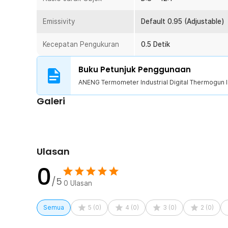
Anda bisa menggunakan termometer untuk berbagai kebut
atau dapur. Mengecek suhu pada sistem HVAC, mengece
Emissivity
Default 0.95 (Adjustable)
pada panel listrik, hingga memeriksa suhu makanan. De
membuatnya mudah digunakan dan mudah dibawa ke ma
Kecepatan Pengukuran
0.5 Detik
Kelengkapan Produk
Buku Petunjuk Penggunaan
Rincian yang Anda dapatkan untuk pembelian produk ini
ANENG Termometer Industrial Digital Thermogun I
1 x ANENG Termometer Industrial Digital Thermogun 
Galeri
1 x Panduan Penggunaan
Ulasan
0
/5
0
Ulasan
Semua
5
(
0
)
4
(
0
)
3
(
0
)
2
(
0
)