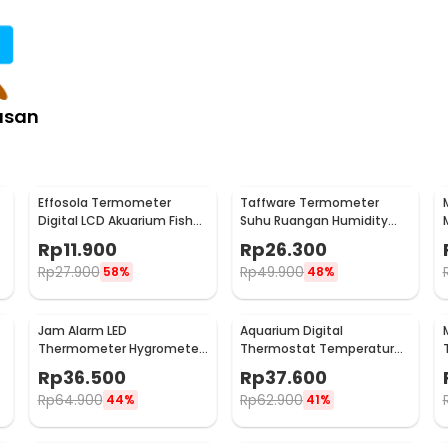
asan
Effosola Termometer
Taffware Termometer
M
Digital LCD Akuarium Fish
Suhu Ruangan Humidity
Tank Sensor Kabel 1M -
Hygrometer Clock
Rp
11.900
Rp
26.300
TPM-10
Calendar - HTC-1
Rp
27.900
Rp
49.900
58%
48%
Jam Alarm LED
Aquarium Digital
Thermometer Hygrometer
Thermostat Temperature
Forecast Weather Station -
Controller Sensor
Rp
36.500
Rp
37.600
2159T
Multifungsi - STC-1000
Rp
64.900
Rp
62.900
44%
41%