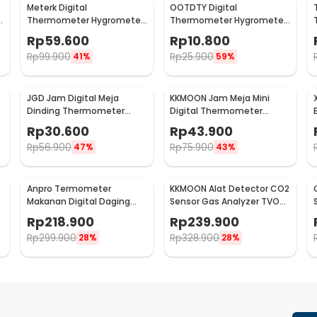
Meterk Digital
OOTDTY Digital
Thermometer Hygrometer
Thermometer Hygrometer
Min Max Value - CJ-3305F
Humidity Built-In Probe -
Rp
59.600
Rp
10.800
SD583
Rp
99.900
Rp
25.900
41%
59%
JGD Jam Digital Meja
KKMOON Jam Meja Mini
Dinding Thermometer
Digital Thermometer
Hygrometer Sensor - ZL20
Hygrometer Weather
Rp
30.600
Rp
43.900
Station - CX220
Rp
56.900
Rp
75.900
47%
43%
Anpro Termometer
KKMOON Alat Detector CO2
Makanan Digital Daging
Sensor Gas Analyzer TVOC
-
Kopi Susu Wireless 2 Probe
HCHO AQI - JSM-131 SC
Rp
218.900
Rp
239.900
- KN6008-2
Rp
299.900
Rp
328.900
28%
28%