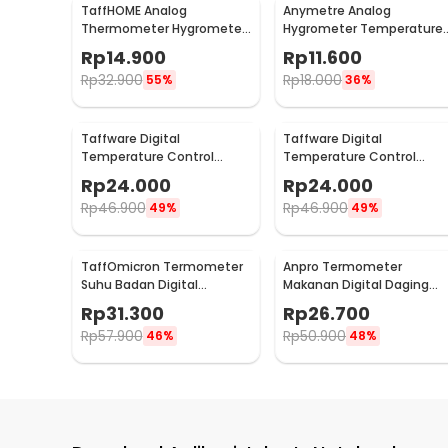
TaffHOME Analog
Anymetre Analog
Thermometer Hygrometer
Hygrometer Temperature
Temperature Humidity -
Humidity Monitor - TH-108
Rp
14.900
Rp
11.600
TH101B
Rp
32.900
Rp
18.000
55%
36%
Taffware Digital
Taffware Digital
Temperature Control
Temperature Control
Thermostat
Thermostat
Rp
24.000
Rp
24.000
Microcomputer 12V - XH-
Microcomputer 220V - XH-
Rp
46.900
Rp
46.900
49%
49%
W3001
W3001
TaffOmicron Termometer
Anpro Termometer
Suhu Badan Digital
Makanan Digital Daging
Thermogun Infrared
Kopi Susu Foldable 1 Probe 
Rp
31.300
Rp
26.700
Memory - AD801
BW-188
Rp
57.900
Rp
50.900
46%
48%