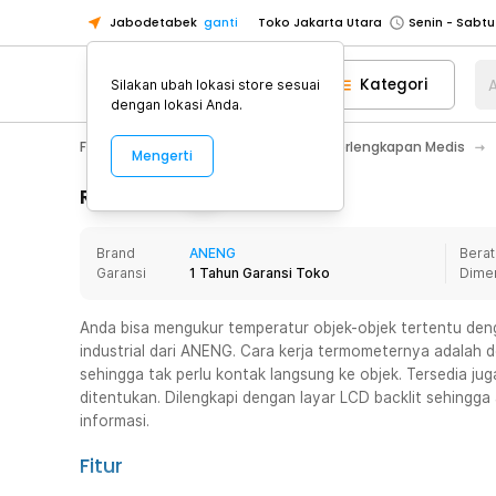
Jabodetabek
ganti
Toko Jakarta Utara
Toko Tangerang
Kategori
A
Silakan ubah lokasi store sesuai
Toko Cikupa
dengan lokasi Anda.
Pick n Go Jakarta Barat
Senin - J
Fashion, Make Up & Beauty Care
Perlengkapan Medis
Mengerti
Pick n Go Bekasi
Senin - Jumat (08
Pick n Go Depok
Senin - Jumat (08
Rincian Produk
Toko Jakarta Pusat
Senin - Sabtu
Brand
ANENG
Berat
Toko Jakarta Barat
Senin - Sabtu
Garansi
1 Tahun Garansi Toko
Dime
Toko Jakarta Utara
Toko Tangerang
Anda bisa mengukur temperatur objek-objek tertentu d
industrial dari ANENG. Cara kerja termometernya adalah
Toko Cikupa
sehingga tak perlu kontak langsung ke objek. Tersedia j
Pick n Go Jakarta Barat
Senin - J
ditentukan. Dilengkapi dengan layar LCD backlit sehingg
informasi.
Pick n Go Bekasi
Senin - Jumat (08
Pick n Go Depok
Senin - Jumat (08
Fitur