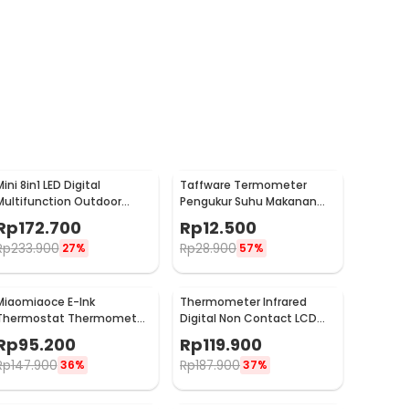
ini 8in1 LED Digital
Taffware Termometer
Multifunction Outdoor
Pengukur Suhu Makanan
Hiking Camping Compass
Digital Daging Kopi Susu -
Rp
172.700
Rp
12.500
- RV77
TP101
Rp
233.900
Rp
28.900
27%
57%
Miaomiaoce E-Ink
Thermometer Infrared
Thermostat Thermometer
Digital Non Contact LCD
Humidity Sensor - MHO-
Display - 600S
Rp
95.200
Rp
119.900
C201
Rp
147.900
Rp
187.900
36%
37%