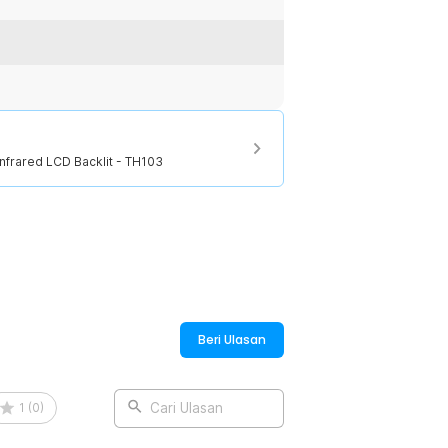
uhan industrial, kelistrikan, otomotif,
k suhu mesin mobil, memeriksa suhu
sainnya yang praktis dan ergonomis
na saja Anda butuhkan.
:
nfrared LCD Backlit - TH103
Infrared LCD Backlit - TH103
Beri Ulasan
1
(
0
)
Cari Ulasan