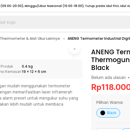
lat Kopi
umat (07:00 - 20:00), Sabtu - Minggu (08:00 - 20:00), Tutup pada Idul Fitri
Sele
Thermometer & Alat Ukur Lainnya
ANENG Termometer Industrial Digit
:00 - 20:00), Sabtu - Minggu/ Libur Nasional (08:00 - 17:00)
Selengkapnya
:00 - 20:00), Sabtu - Minggu/ Libur Nasional (08:00 - 17:00)
ANENG Termo
Selengkapnya
Thermogun I
 (09:00-20:00), Minggu/Libur Nasional (12:00-20:00), Tutup pada Idul Fitri
Sele
Black
 Produk
0.4 kg
 (09:00-20:00), Minggu/Libur Nasional (12:00-20:00), Tutup pada Idul Fitri
Sele
nsi Kemasan
19
x
12
x
6
cm
Belum ada ulasan
•
Rp
118.00
engan mudah menggunakan termometer
 dengan memanfaatkan laser inframerah
uga alarm preset untuk mengukur suhu yang
umat (07:00 - 20:00), Sabtu - Minggu (08:00 - 20:00), Tutup pada Idul Fitri
Sele
Pilihan Warna:
a akan lebih mudah untuk membaca
:00 - 20:00), Sabtu - Minggu/ Libur Nasional (08:00 - 17:00)
Selengkapnya
Black
:00 - 20:00), Sabtu - Minggu/ Libur Nasional (08:00 - 17:00)
Selengkapnya