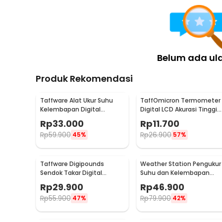
Belum ada ul
Produk Rekomendasi
Taffware Alat Ukur Suhu
TaffOmicron Termometer
Kelembapan Digital
Digital LCD Akurasi Tinggi
dengan Jam Alarm
Beeper Oral Ketiak - KT-
Rp
33.000
Rp
11.700
Kalender - HTC-2
DT4B
Rp
59.900
Rp
26.900
45%
57%
Taffware Digipounds
Weather Station Pengukur
Sendok Takar Digital
Suhu dan Kelembapan
Measuring Spoon 500g 0.1g
Desk Jam Alarm - 3210
Rp
29.900
Rp
46.900
- HM10
Rp
55.900
Rp
79.900
47%
42%