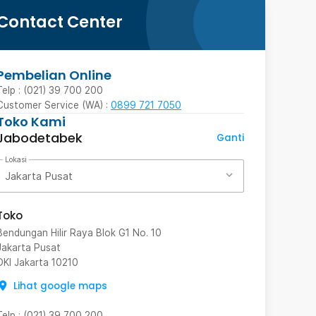
Contact Center
Pembelian Online
Telp : (021) 39 700 200
Customer Service (WA) :
0899 721 7050
Toko Kami
Jabodetabek
Ganti
Lokasi
Jakarta Pusat
Toko
Bendungan Hilir Raya Blok G1 No. 10
Jakarta Pusat
DKI Jakarta
10210
Lihat google maps
Telp
:
(021) 39 700 200