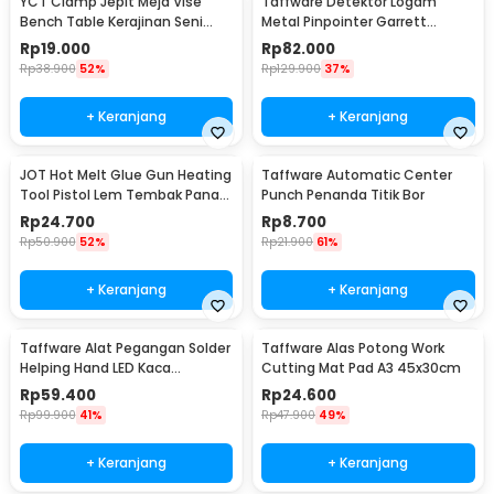
YCT Clamp Jepit Meja Vise
Taffware Detektor Logam
Bench Table Kerajinan Seni
Metal Pinpointer Garrett
Perhiasan 25mm - QST
Waterproof - 1166000
Rp
19.000
Rp
82.000
Rp
38.900
52%
Rp
129.900
37%
+ Keranjang
+ Keranjang
JOT Hot Melt Glue Gun Heating
Taffware Automatic Center
Tool Pistol Lem Tembak Panas
Punch Penanda Titik Bor
20W - QT-302
Rp
24.700
Rp
8.700
Rp
50.900
52%
Rp
21.900
61%
+ Keranjang
+ Keranjang
Taffware Alat Pegangan Solder
Taffware Alas Potong Work
Helping Hand LED Kaca
Cutting Mat Pad A3 45x30cm
Pembesar 3.5X - TE-801
Rp
59.400
Rp
24.600
Rp
99.900
41%
Rp
47.900
49%
+ Keranjang
+ Keranjang