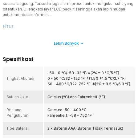
secara langsung. Tersedia juga alarm preset untuk mengukur suhu yang
ditentukan. Dilengkapi layar LCD backlit sehingga akan lebih mudah
untuk membaca informasi.
Fitur
Teknologi Infrared Terbaru
Lebih Banyak
Menggunakan teknologi infrared terkini untuk mengukur suhu
dengan presisi tinggi. Dengan kemampuan non-kontak, Anda dapat
mengukur suhu dari jarak yang aman tanpa harus menyentuh
Spesifikasi
permukaan objek sehingga mengurangi risiko kontaminasi dan
kerusakan.
-50 - 0 °C/-58- 32 °F: ±(2% + 3 °C/5 °F)
Akurasi Lebih Tinggi
Tingkat Akurasi
0 - 50 °C/32 - 122 °F: ±(1.5% +1.5 °C/2.7 °F)
Memiliki fitur positioning yang berfungsi untuk mengarahkan
50 - 400 °C/122-752 °F: ±(2% + 3.5 °C/6.3 °F)
thermometer secara tepat ke objek atau area yang ingin Anda ukur.
Hal tersebut tentunya akan membuat hasil pengukurannya menjadi
Satuan Ukur
lebih akurat. Akurasinya juga didukung dengan rasio 12:1 yang
Celcius (°C) dan Fahrenheit (°F)
memungkinkan pengukuran lebih fokus, terutama untuk objek kecil
pada jarak jauh.
Rentang
Celcius: -50 - 400 °C
Pengukuran
Fahrenheit: -58 - 752 °F
Baca Hasil Lebih Mudah
Dilengkapi dengan layar LCD yang akan menampilkan berbagai
Tipe Baterai
informasi mulai dari hasil pengukuran, kapasitas baterai, satuan
2 x Baterai AAA (Baterai Tidak Termasuk)
yang digunakan, data hold, dan masih banyak lagi. Layarnya juga