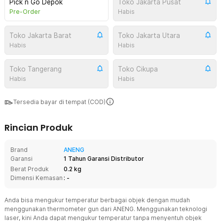
Pick n Go Depok
Toko Jakarta Pusat
Pre-Order
Habis
Toko Jakarta Barat
Toko Jakarta Utara
Habis
Habis
Toko Tangerang
Toko Cikupa
Habis
Habis
Tersedia bayar di tempat (COD)
Rincian Produk
Brand
ANENG
Garansi
1 Tahun Garansi Distributor
Berat Produk
0.2 kg
Dimensi Kemasan
: -
Anda bisa mengukur temperatur berbagai objek dengan mudah
menggunakan thermometer gun dari ANENG. Menggunakan teknologi
laser, kini Anda dapat mengukur temperatur tanpa menyentuh objek