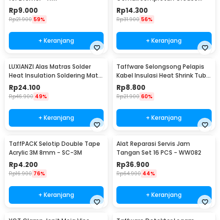
Gun 250ml - Q001
Rp
9.000
Rp
14.300
Rp
21.900
59%
Rp
31.900
56%
+ Keranjang
+ Keranjang
LUXIANZI Alas Matras Solder
Taffware Selongsong Pelapis
Heat Insulation Soldering Mat
Kabel Insulasi Heat Shrink Tube
340x230mm - S-120B
127 PCS - RSG-AHZ
Rp
24.100
Rp
8.800
Rp
46.900
49%
Rp
21.900
60%
+ Keranjang
+ Keranjang
TaffPACK Selotip Double Tape
Alat Reparasi Servis Jam
Acrylic 3M 8mm - SC-3M
Tangan Set 16 PCS - WW082
Rp
4.200
Rp
36.900
Rp
16.900
76%
Rp
64.900
44%
+ Keranjang
+ Keranjang