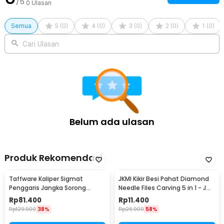
/5
0
Ulasan
1 x Panduan Penggunaan
Semua
5
(
0
)
4
(
0
)
3
(
0
)
2
(
0
)
1
(
0
)
Cari Ulasan
Belum ada ulasan
Produk Rekomendasi
Taffware Kaliper Sigmat
JKMI Kikir Besi Pahat Diamond
Penggaris Jangka Sorong
Needle Files Carving 5 in 1 - JM-
Digital LCD 150mm - SH20
FL1-1
Rp
81.400
Rp
11.400
Rp
129.900
38%
Rp
26.900
58%