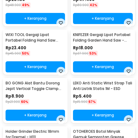
Rp
48.900
49%
Rp
80.900
42%
+ Keranjang
+ Keranjang
WIXI TOOL Gergaji Lipat
KNIFEZER Gergaji Lipat Portabel
Portabel Folding Hand Saw
Folding Garden Hand Saw -
39cm - JSZ-002
LA145
Rp
23.400
Rp
18.000
Rp
45.900
50%
Rp
37.900
53%
+ Keranjang
+ Keranjang
BO GONG Alat Bantu Dorong
LEKO Anti Static Wrist Strap Tali
Jepit Vertical Toggle Clamp
Anti Listrik Statis 1M - ESD
Hold Down Handle - GH-13009
Rp
8.900
Rp
5.400
Rp
21.900
60%
Rp
15.900
67%
+ Keranjang
+ Keranjang
Holder Grinder Electric 18mm
OTOHEROES Botol Minyak
for Dremel - H111
Gemuk Semprotan Grease