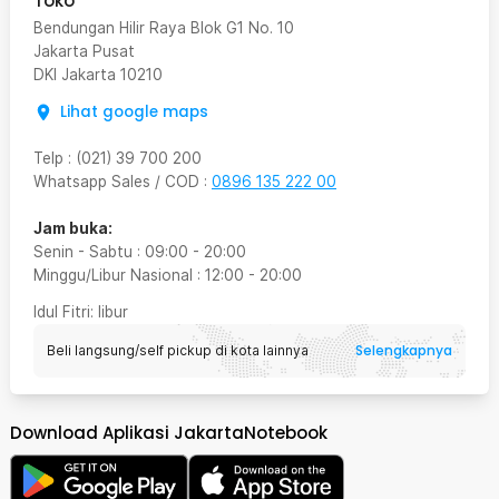
Toko
Bendungan Hilir Raya Blok G1 No. 10
Jakarta Pusat
DKI Jakarta
10210
Lihat google maps
Telp
:
(021) 39 700 200
Whatsapp Sales / COD
:
0896 135 222 00
Jam buka:
Senin - Sabtu
:
09:00
-
20:00
Minggu/Libur Nasional
:
12:00
-
20:00
Idul Fitri
: libur
Selengkapnya
Beli langsung/self pickup di kota lainnya
Download Aplikasi JakartaNotebook