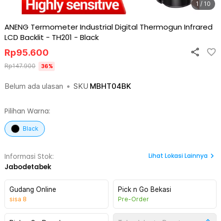
1 / 10
ANENG Termometer Industrial Digital Thermogun Infrared
LCD Backlit - TH201
-
Black
Rp
95.600
Rp
147.900
36
%
Belum ada ulasan
•
SKU
MBHT04BK
Pilihan Warna:
Black
Lihat
Lokasi Lainnya
Informasi Stok:
Jabodetabek
Gudang Online
Pick n Go Bekasi
sisa
8
Pre-Order