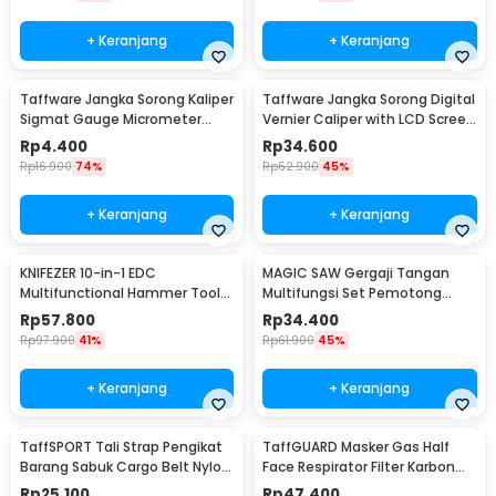
+ Keranjang
+ Keranjang
Taffware Jangka Sorong Kaliper
Taffware Jangka Sorong Digital
Sigmat Gauge Micrometer
Vernier Caliper with LCD Screen
150mm - QST-600
150mm - JIGO-150
Rp
4.400
Rp
34.600
Rp
16.900
74%
Rp
62.900
45%
+ Keranjang
+ Keranjang
KNIFEZER 10-in-1 EDC
MAGIC SAW Gergaji Tangan
Multifunctional Hammer Tool
Multifungsi Set Pemotong
for Camping Survival - WL-
Kayu Besi
Rp
57.800
Rp
34.400
9003
Rp
97.900
41%
Rp
61.900
45%
+ Keranjang
+ Keranjang
TaffSPORT Tali Strap Pengikat
TaffGUARD Masker Gas Half
Barang Sabuk Cargo Belt Nylon
Face Respirator Filter Karbon
5M - XR2
Aktif KN95 - 6200
Rp
25.100
Rp
47.400