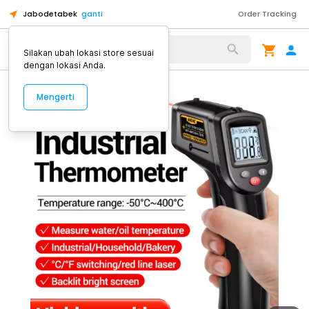
Jabodetabek
ganti
Order Tracking
Alat Kopi
Silakan ubah lokasi store sesuai
dengan lokasi Anda.
Mengerti