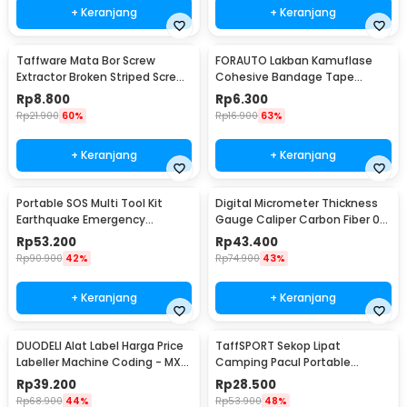
+ Keranjang
+ Keranjang
Taffware Mata Bor Screw
FORAUTO Lakban Kamuflase
Extractor Broken Striped Screw
Cohesive Bandage Tape
Remover 4 PCS - S2
Hunting 4.5M 50mm - H10
Rp
8.800
Rp
6.300
Rp
21.900
60%
Rp
16.900
63%
+ Keranjang
+ Keranjang
Portable SOS Multi Tool Kit
Digital Micrometer Thickness
Earthquake Emergency
Gauge Caliper Carbon Fiber 0-
Outdoor Survival - JT21
12.7mm - TDT25
Rp
53.200
Rp
43.400
Rp
90.900
42%
Rp
74.900
43%
+ Keranjang
+ Keranjang
DUODELI Alat Label Harga Price
TaffSPORT Sekop Lipat
Labeller Machine Coding - MX-
Camping Pacul Portable
5500
Tactical Survival 40cm - 101
Rp
39.200
Rp
28.500
Rp
68.900
44%
Rp
53.900
48%