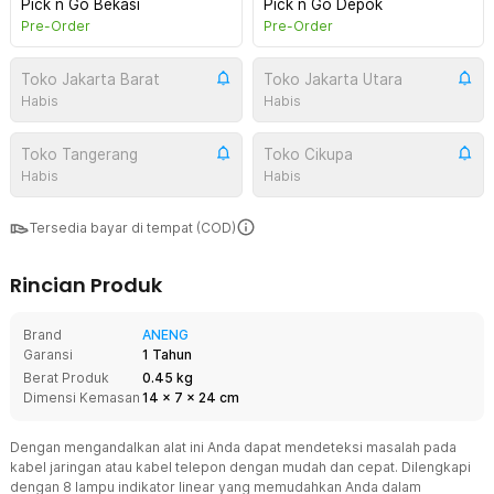
Pick n Go Bekasi
Pick n Go Depok
Pre-Order
Pre-Order
Toko Jakarta Barat
Toko Jakarta Utara
Habis
Habis
Toko Tangerang
Toko Cikupa
Habis
Habis
Tersedia bayar di tempat (COD)
Rincian Produk
Brand
ANENG
Garansi
1 Tahun
Berat Produk
0.45 kg
Dimensi Kemasan
14
x
7
x
24
cm
Dengan mengandalkan alat ini Anda dapat mendeteksi masalah pada
kabel jaringan atau kabel telepon dengan mudah dan cepat. Dilengkapi
dengan 8 lampu indikator linear yang memudahkan Anda dalam