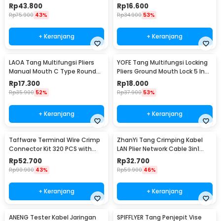
0.25-10 mm2 - HSC8 6-4A
Nose 5 Inch - L100
Rp
43.800
Rp
16.600
Rp
75.900
43%
Rp
34.900
53%
+ Keranjang
+ Keranjang
LAOA Tang Multifungsi Pliers
YOFE Tang Multifungsi Locking
Manual Mouth C Type Round
Pliers Ground Mouth Lock 5 Inch
Nose 4 Inch - L100
- X47
Rp
17.300
Rp
18.000
Rp
35.900
52%
Rp
37.900
53%
+ Keranjang
+ Keranjang
Taffware Terminal Wire Crimp
ZhanYi Tang Crimping Kabel
Connector Kit 320 PCS with
LAN Plier Network Cable 3in1
Plier - SC6-26
RJ45 RJ11 RJ12 - HT-315
Rp
52.700
Rp
32.700
Rp
90.900
43%
Rp
59.900
46%
+ Keranjang
+ Keranjang
ANENG Tester Kabel Jaringan
SPIFFLYER Tang Penjepit Vise