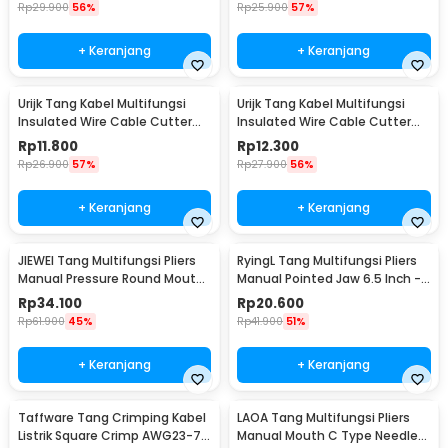
M2941
Rp
29.900
56%
Rp
25.900
57%
+ Keranjang
+ Keranjang
Urijk Tang Kabel Multifungsi
Urijk Tang Kabel Multifungsi
Insulated Wire Cable Cutter
Insulated Wire Cable Cutter
Pliers 12.5cm Needle Nose -
Pliers 15cm Needle Nose -
Rp
11.800
Rp
12.300
M2941
M2941
Rp
26.900
57%
Rp
27.900
56%
+ Keranjang
+ Keranjang
JIEWEI Tang Multifungsi Pliers
RyingL Tang Multifungsi Pliers
Manual Pressure Round Mouth
Manual Pointed Jaw 6.5 Inch -
10 Inch - L90
L95
Rp
34.100
Rp
20.600
Rp
61.900
45%
Rp
41.900
51%
+ Keranjang
+ Keranjang
Taffware Tang Crimping Kabel
LAOA Tang Multifungsi Pliers
Listrik Square Crimp AWG23-7
Manual Mouth C Type Needle