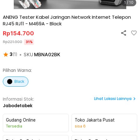
1 / 10
ANENG Tester Kabel Jaringan Network Internet Telepon
RJ45 RJ11 - M469A
-
Black
Rp
154.700
Rp
221.900
31
%
•
SKU
MBNA02BK
3
(
1
)
Pilihan Warna:
Black
Lihat
Lokasi Lainnya
Informasi Stok:
Jabodetabek
Gudang Online
Toko Jakarta Pusat
Tersedia
sisa
6