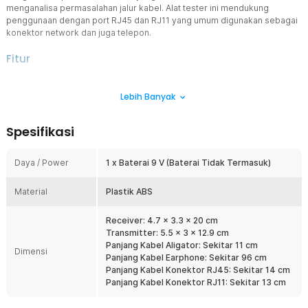
menganalisa permasalahan jalur kabel. Alat tester ini mendukung
penggunaan dengan port RJ45 dan RJ11 yang umum digunakan sebagai
konektor network dan juga telepon.
Fitur
Lampu Indikator Pengecekan
Lebih Banyak
Dilengkapi dengan banyak lampu indikator pengecekan yang terdiri
dari lampu indikator linear, lampu indikator pelindung kabel yang
mana akan menyala apabila kepala RJ45 atau RJ11 yang
Spesifikasi
dihubungkan memiliki pelindung atau shield, lampu indikator status
dan lampu indikator verifikasi yang akan menyala saat terhubung
dengan kabel.
Daya / Power
1 x Baterai 9 V (Baterai Tidak Termasuk)
Lampu Senter
Material
Perlu melakukan pengecekan di area yang minim cahaya? Tidak
Plastik ABS
perlu khawatir, alat tester ini memiliki lampu senter yang telah
dipasangkan pada bagian receiver sehingga Anda dapat
Receiver: 4.7 x 3.3 x 20 cm
menggunakannya untuk bantuan penerangan saat pengecekan
Transmitter: 5.5 x 3 x 12.9 cm
kabel.
Panjang Kabel Aligator: Sekitar 11 cm
Dimensi
Panjang Kabel Earphone: Sekitar 96 cm
Dilengkapi dengan Headphone Jack
Panjang Kabel Konektor RJ45: Sekitar 14 cm
Untuk lebih fokus dalam mendeteksi permasalahan kabel, Anda
Panjang Kabel Konektor RJ11: Sekitar 13 cm
dapat menggunakan earphone atau headphone yang dihubungkan
langsung ke alat. Dengan mendengarkan suara noise Anda dapat