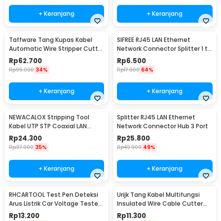
+ Keranjang
+ Keranjang
Taffware Tang Kupas Kabel
SIFREE RJ45 LAN Ethernet
Automatic Wire Stripper Cutter
Network Connector Splitter 1 to
Crimper - TK0742
2 - DN0190
Rp
62.700
Rp
6.500
Rp
95.000
34%
Rp
17.900
64%
+ Keranjang
+ Keranjang
NEWACALOX Stripping Tool
Splitter RJ45 LAN Ethernet
Kabel UTP STP Coaxial LAN
Network Connector Hub 3 Port
Cable Wire Stripper - HT-352
Rp
24.300
Rp
25.800
Rp
37.000
35%
Rp
49.900
49%
+ Keranjang
+ Keranjang
RHCARTOOL Test Pen Deteksi
Urijk Tang Kabel Multifungsi
Arus Listrik Car Voltage Tester
Insulated Wire Cable Cutter
DC 6-24V - ET610
Pliers 12.5cm Round Nose -
Rp
13.200
Rp
11.300