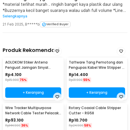
*material terlihat murah .. ringkih banget kaya plastik daur ulang
*Buzzernya kecil banget suaranya walau udah full volume *Line
Selengkapnya
tracingnya kurang sensitif *Harga lebih mahal tp kualitas ga
sebagus line tracker yg warna kuning
21 Feb 2025
,
B*****b
Verified Buyer
Produk Rekomendasi
AOLOKOM Stiker Antena
Taffware Tang Pemotong dan
Penguat Jaringan Sinyal
Pengupas Kabel Wire Stripper 7
Smartphone Universal - SP-1
Slot - JM-CT4-12
Rp
4.100
Rp
14.400
Rp
15.900
75%
Rp
31.900
55%
+ Keranjang
+ Keranjang
Wire Tracker Multipurpose
Rotary Coaxial Cable Stripper
Network Cable Tester Pelacak
Cutter - RG58
Kabel Telepon - WH806C
Rp
93.100
Rp
10.700
Rp
144.900
36%
Rp
24.900
58%