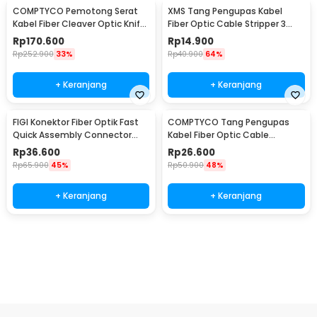
COMPTYCO Pemotong Serat
XMS Tang Pengupas Kabel
Kabel Fiber Cleaver Optic Knife
Fiber Optic Cable Stripper 3
16 Point Blade - SKL-6C
Hole - CFS-3
Rp
170.600
Rp
14.900
Rp
252.900
33%
Rp
40.900
64%
+ Keranjang
+ Keranjang
FIGI Konektor Fiber Optik Fast
COMPTYCO Tang Pengupas
Quick Assembly Connector
Kabel Fiber Optic Cable
SC/UPC 10 PCS - FG010
Stripper 4.8-7.9mm - 45-165
Rp
36.600
Rp
26.600
Rp
65.900
45%
Rp
50.900
48%
+ Keranjang
+ Keranjang
Beli Sekarang