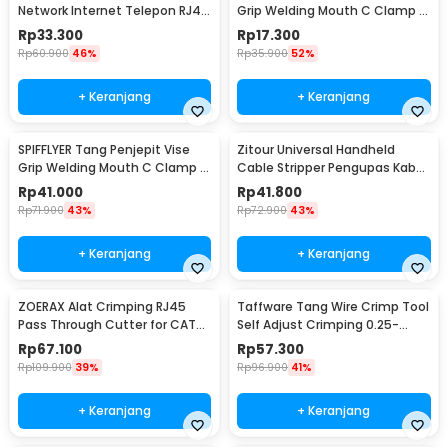
Network Internet Telepon RJ45
Grip Welding Mouth C Clamp 5
RJ11 - M469D
Inch - A161
Rp
33.300
Rp
17.300
Rp
60.900
46%
Rp
35.900
52%
+ Keranjang
+ Keranjang
SPIFFLYER Tang Penjepit Vise
Zitour Universal Handheld
Grip Welding Mouth C Clamp 11
Cable Stripper Pengupas Kabel
Inch - A161
Portabel - ZE00
Rp
41.000
Rp
41.800
Rp
71.900
43%
Rp
72.900
43%
+ Keranjang
+ Keranjang
ZOERAX Alat Crimping RJ45
Taffware Tang Wire Crimp Tool
Pass Through Cutter for CAT6
Self Adjust Crimping 0.25-
CAT5 CAT5E - 6088
6mm2 AWG23-10 - HSC8 6-6A
Rp
67.100
Rp
57.300
Rp
109.900
39%
Rp
96.900
41%
+ Keranjang
+ Keranjang