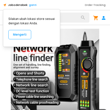
Jabodetabek
ganti
Order Tracking
Alat Kopi
Silakan ubah lokasi store sesuai
dengan lokasi Anda.
Mengerti