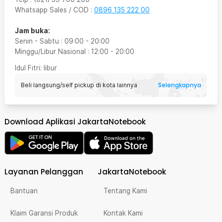
Whatsapp Sales / COD
:
0896 135 222 00
Jam buka:
Senin - Sabtu
:
09:00
-
20:00
Minggu/Libur Nasional
:
12:00
-
20:00
Idul Fitri
: libur
Selengkapnya
Beli langsung/self pickup di kota lainnya
Download Aplikasi JakartaNotebook
Layanan Pelanggan
JakartaNotebook
Bantuan
Tentang Kami
Klaim Garansi Produk
Kontak Kami