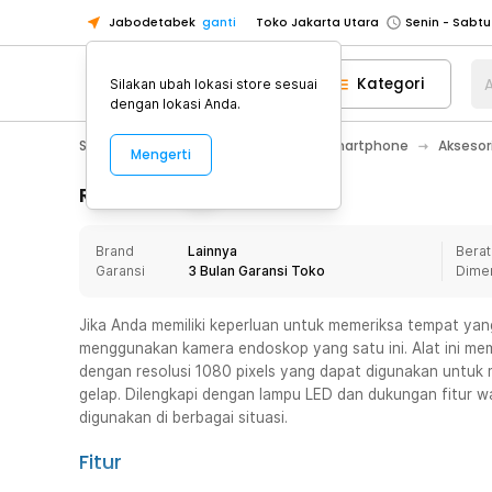
Jabodetabek
ganti
Toko Jakarta Utara
Toko Tangerang
Kategori
A
Silakan ubah lokasi store sesuai
Toko Cikupa
dengan lokasi Anda.
Pick n Go Jakarta Barat
Senin - J
Smartphone & Tablet
Aksesoris Smartphone
Akseso
Mengerti
Pick n Go Bekasi
Senin - Jumat (08
Pick n Go Depok
Senin - Jumat (08
Rincian Produk
Toko Jakarta Pusat
Senin - Sabtu
Brand
Lainnya
Berat
Toko Jakarta Barat
Senin - Sabtu
Garansi
3 Bulan Garansi Toko
Dime
Toko Jakarta Utara
Toko Tangerang
Jika Anda memiliki keperluan untuk memeriksa tempat yan
menggunakan kamera endoskop yang satu ini. Alat ini memi
Toko Cikupa
dengan resolusi 1080 pixels yang dapat digunakan untuk 
Pick n Go Jakarta Barat
Senin - J
gelap. Dilengkapi dengan lampu LED dan dukungan fitur
digunakan di berbagai situasi.
Pick n Go Bekasi
Senin - Jumat (08
Pick n Go Depok
Senin - Jumat (08
Fitur