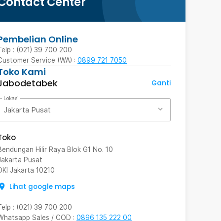
Contact Center
Pembelian Online
Telp : (021) 39 700 200
Customer Service (WA) :
0899 721 7050
Toko Kami
Jabodetabek
Ganti
Lokasi
Jakarta Pusat
Toko
Bendungan Hilir Raya Blok G1 No. 10
Jakarta Pusat
DKI Jakarta
10210
Lihat google maps
Telp
:
(021) 39 700 200
Whatsapp Sales / COD
:
0896 135 222 00