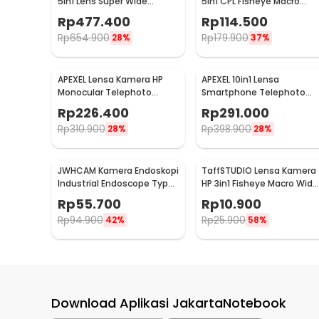
5in1 Lens Super Wide
5in1 CPL Fisheye Macro
Telephoto Fisheye Macro -
Telephoto Wide Angle -
Rp
477.400
Rp
114.500
APL-HB5
APL-DG5H
Rp
654.900
Rp
179.900
28%
37%
APEXEL Lensa Kamera HP
APEXEL 10in1 Lensa
Monocular Telephoto
Smartphone Telephoto
Zoom HD 8-24X30 - APL-8-
Wide Macro Fisheye - APL-
Rp
226.400
Rp
291.000
24X30
22XDG9
Rp
310.900
Rp
398.900
28%
28%
JWHCAM Kamera Endoskopi
TaffSTUDIO Lensa Kamera
Industrial Endoscope Type
HP 3in1 Fisheye Macro Wide
C 3M 5.5mm 6LED 480P -
0.67X With Klip - OD-31
Rp
55.700
Rp
10.900
AN98A
Rp
94.900
Rp
25.900
42%
58%
Download Aplikasi JakartaNotebook