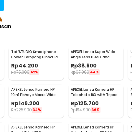
asan
TaffSTUDIO Smartphone
APEXEL Lensa Super Wide
Holder Teropong Binocular
Angle Lens 0.45X and
Monocular - CM4
Macro Smartphone - APL-
Rp
44.200
Rp
38.600
0.45WM
Rp
75.900
Rp
67.900
42%
44%
APEXEL Lensa Kamera HP
APEXEL Lensa Kamera HP
10in1 Fisheye Macro Wide
Telephoto 18X with Tripod
Tele CPL Kale Filter - APL-
Mini dan Klip - APL-T18ZJ
Rp
149.200
Rp
125.700
DG10
Rp
225.900
Rp
194.900
34%
36%
APEXEL Lensa Kamera HP
APEXEL Lensa Kamera HP