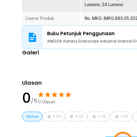
Lumens: 24 Lumens
1 x ANESOK Kamera Endoscope Industrial Android 
1 x Adaptor Konverter Micro USB
Lisensi Produk
1 x Adaptor Konverter Lightning
No. MKG: IMKG.885.05.20
1 x Magnet
1 x Kaca
Buku Petunjuk Penggunaan
1 x Hook
ANESOK Kamera Endoscope Industrial Android 
1 x Fixing Device
1 x Panduan Penggunaan
Galeri
Ulasan
0
/5
0
Ulasan
Semua
5
(
0
)
4
(
0
)
3
(
0
)
2
(
0
)