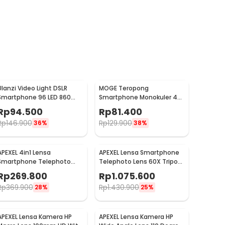
Ulanzi Video Light DSLR
MOGE Teropong
Smartphone 96 LED 860
Smartphone Monokuler 40
Lumens 1/4 Inch - FT-96
x 60 Magnification Zoom -
Rp
94.500
Rp
81.400
KL1040
Rp
146.900
Rp
129.900
36%
38%
APEXEL 4in1 Lensa
APEXEL Lensa Smartphone
Smartphone Telephoto
Telephoto Lens 60X Tripod
Wide Macro Fisheye - APL-
Remote - APL-JS60XJJ09
Rp
269.800
Rp
1.075.600
22X105-4IN1
Rp
369.900
Rp
1.430.900
28%
25%
APEXEL Lensa Kamera HP
APEXEL Lensa Kamera HP