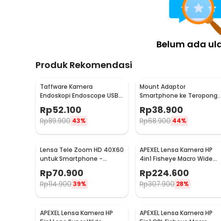
Belum ada ul
Produk Rekomendasi
Taffware Kamera
Mount Adaptor
Endoskopi Endoscope USB
Smartphone ke Teropong
OTG IP67 Borescope LED
Monokular Universal
Rp
52.100
Rp
38.900
480P - AN98B
Digiscoping - WNJ-01
Rp
89.900
Rp
68.900
43%
44%
Lensa Tele Zoom HD 40X60
APEXEL Lensa Kamera HP
untuk Smartphone -
4in1 Fisheye Macro Wide
KL1040
Telephoto Tripod - APL-
Rp
70.900
Rp
224.600
T18XBZJ5
Rp
114.900
Rp
307.900
39%
28%
APEXEL Lensa Kamera HP
APEXEL Lensa Kamera HP