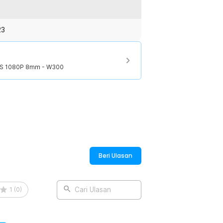
IOS 1080P 8mm - W300
23
IOS 1080P 8mm - W300
Beri Ulasan
1
(
0
)
Cari Ulasan