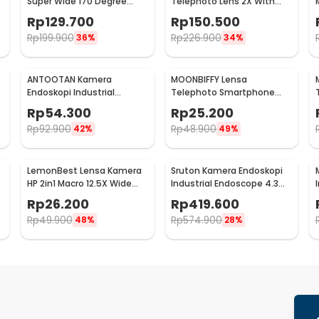
Super Wide 170 Degree
Telephoto Lens 2X With
Angle Lens With Klip - APL-
Universal Clip - APL-HB2X
Rp
129.700
Rp
150.500
HB170
Rp
199.900
Rp
226.900
36%
34%
ANTOOTAN Kamera
MOONBIFFY Lensa
Endoskopi Industrial
Telephoto Smartphone
Endoscope 3in1 5.5mm
Telescopic Lens Anti Glare
Rp
54.300
Rp
25.200
480P - AN98
8X - DW4638
Rp
92.900
Rp
48.900
42%
49%
LemonBest Lensa Kamera
Sruton Kamera Endoskopi
HP 2in1 Macro 12.5X Wide
Industrial Endoscope 4.3
0.45X With Klip - LB-21
Inch IPS LCD 1080P - P40
Rp
26.200
Rp
419.600
Rp
49.900
Rp
574.900
48%
28%