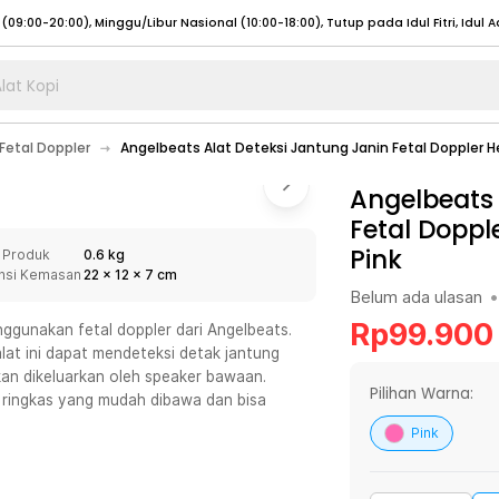
lat Kopi
umat (07:00 - 20:00), Sabtu - Minggu (08:00 - 20:00), Tutup pada Idul Fitri
Sele
Fetal Doppler
Angelbeats Alat Deteksi Jantung Janin Fetal Doppler H
:00 - 20:00), Sabtu - Minggu/ Libur Nasional (08:00 - 17:00)
Selengkapnya
:00 - 20:00), Sabtu - Minggu/ Libur Nasional (08:00 - 17:00)
Angelbeats 
Selengkapnya
Fetal Doppl
 (09:00-20:00), Minggu/Libur Nasional (12:00-20:00), Tutup pada Idul Fitri
Sele
Pink
 Produk
0.6 kg
 (09:00-20:00), Minggu/Libur Nasional (12:00-20:00), Tutup pada Idul Fitri
Sele
nsi Kemasan
22
x
12
x
7
cm
Belum ada ulasan
•
Rp
99.900
gunakan fetal doppler dari Angelbeats.
at ini dapat mendeteksi detak jantung
akan dikeluarkan oleh speaker bawaan.
umat (07:00 - 20:00), Sabtu - Minggu (08:00 - 20:00), Tutup pada Idul Fitri
Sele
Pilihan Warna:
n ringkas yang mudah dibawa dan bisa
:00 - 20:00), Sabtu - Minggu/ Libur Nasional (08:00 - 17:00)
Selengkapnya
Pink
:00 - 20:00), Sabtu - Minggu/ Libur Nasional (08:00 - 17:00)
Selengkapnya