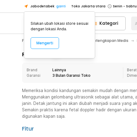
Jabodetabek
ganti
Toko Jakarta Utara
Toko Tangerang
Kategori
A
Silakan ubah lokasi store sesuai
Toko Cikupa
dengan lokasi Anda.
Pick n Go Jakarta Barat
Senin - J
Fashion, Make Up & Beauty Care
Perlengkapan Medis
Mengerti
Pick n Go Bekasi
Senin - Jumat (08
Pick n Go Depok
Senin - Jumat (08
Rincian Produk
Toko Jakarta Pusat
Senin - Sabtu
Brand
Lainnya
Berat
Toko Jakarta Barat
Senin - Sabtu
Garansi
3 Bulan Garansi Toko
Dime
Toko Jakarta Utara
Toko Tangerang
Memeriksa kondisi kandungan semakin mudah dengan meng
Menggunakan gelombang ultrasonik sebagai alat utama, al
Toko Cikupa
janin. Detak jantung ini akan diubah menjadi suara yang 
Pick n Go Jakarta Barat
Senin - J
Semakin praktis karena fetal doppler hadir dengan ukura
digunakan kapan saja.
Pick n Go Bekasi
Senin - Jumat (08
Pick n Go Depok
Senin - Jumat (08
Fitur