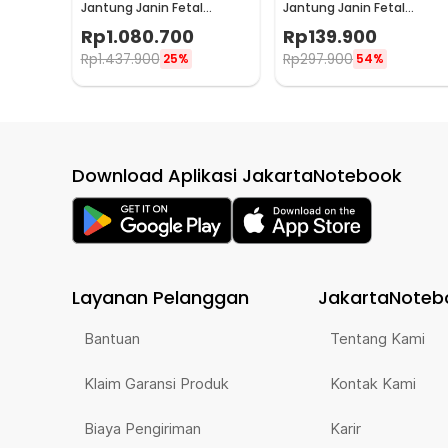
Jantung Janin Fetal
Jantung Janin Fetal
Doppler Heart Rate 3MHz -
Doppler Handheld 2.5MHz 
Rp
1.080.700
Rp
139.900
JSL-T508
TX-103
Rp
1.437.900
Rp
297.900
25%
54%
Download Aplikasi JakartaNotebook
Layanan Pelanggan
JakartaNoteb
Bantuan
Tentang Kami
Klaim Garansi Produk
Kontak Kami
Biaya Pengiriman
Karir