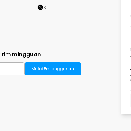
X
kirim mingguan
Mulai Berlangganan