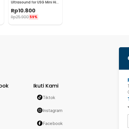
Ultrasound for USG Mini Hifu
-
IPL Transparant 250ml -
Rp
10.800
UG-101
Rp
25.900
59%
ook
Ikuti Kami
Tiktok
Instagram
Facebook