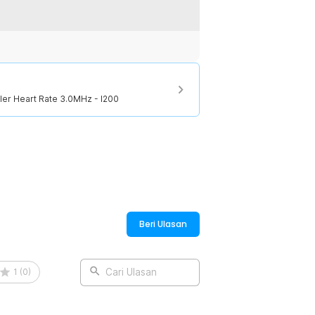
 bahkan saat baterai habis. Sangat
at. Memberikan kenyamanan tanpa
 jantung janin dengan jelas dan cukup
 tambahan. Hal ini membantu
ler Heart Rate 3.0MHz - I200
dan bayi. Memberikan pengalaman yang
:
pler Heart Rate 3.0MHz - I200
Beri Ulasan
1
(
0
)
Cari Ulasan