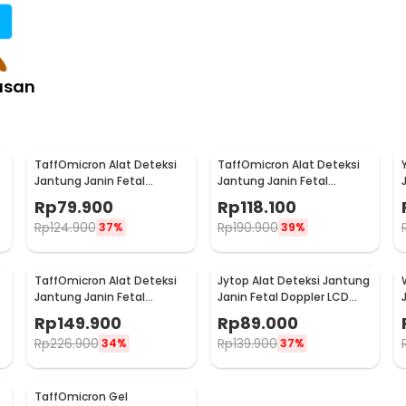
asan
TaffOmicron Alat Deteksi
TaffOmicron Alat Deteksi
Jantung Janin Fetal
Jantung Janin Fetal
-
Doppler Heartrate Monitor
Doppler Handheld 3.0 MHz -
Rp
79.900
Rp
118.100
- JSL-T501U
U8-25
Rp
124.900
Rp
190.900
37%
39%
TaffOmicron Alat Deteksi
Jytop Alat Deteksi Jantung
Jantung Janin Fetal
Janin Fetal Doppler LCD
-
Doppler Heartrate 2.5MHz -
Heartrate 3.0MHz - YSL-
Rp
149.900
Rp
89.000
YK-90C
T505/YSL-505
Rp
226.900
Rp
139.900
34%
37%
TaffOmicron Gel