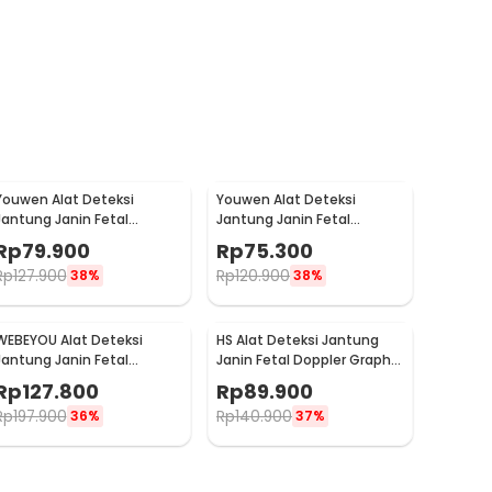
Youwen Alat Deteksi
Youwen Alat Deteksi
Jantung Janin Fetal
Jantung Janin Fetal
Doppler Heartrate 3.0 MHz -
Doppler Heart Rate 3.0MHz
Rp
79.900
Rp
75.300
JSL-T503
- JSL-T503
Rp
127.900
Rp
120.900
38%
38%
WEBEYOU Alat Deteksi
HS Alat Deteksi Jantung
Jantung Janin Fetal
Janin Fetal Doppler Graphic
Doppler Bluetooth 3MHz -
Heart Rate 2.5MHz - W8-25
Rp
127.800
Rp
89.900
WF-FD101
Rp
197.900
Rp
140.900
36%
37%