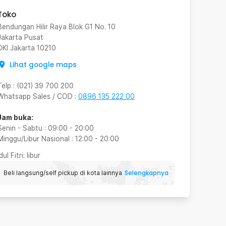
Toko
Bendungan Hilir Raya Blok G1 No. 10
Jakarta Pusat
DKI Jakarta
10210
Lihat google maps
Telp
:
(021) 39 700 200
Whatsapp Sales / COD
:
0896 135 222 00
Jam buka:
Senin - Sabtu
:
09:00
-
20:00
Minggu/Libur Nasional
:
12:00
-
20:00
Idul Fitri
: libur
Selengkapnya
Beli langsung/self pickup di kota lainnya