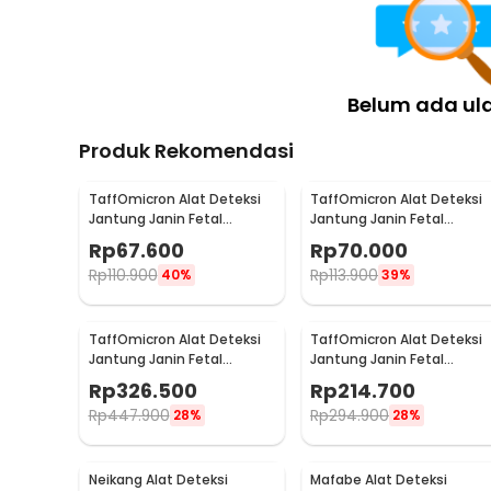
Belum ada ul
Produk Rekomendasi
TaffOmicron Alat Deteksi
TaffOmicron Alat Deteksi
Jantung Janin Fetal
Jantung Janin Fetal
Doppler Portable 3.0 MHz -
Doppler Heartrate 3.0 MHz 
Rp
67.600
Rp
70.000
JSL-T501
JSL-T502
Rp
110.900
Rp
113.900
40%
39%
TaffOmicron Alat Deteksi
TaffOmicron Alat Deteksi
Jantung Janin Fetal
Jantung Janin Fetal
Doppler Heart Rate 2MHz -
Doppler Heartrate 3.0MHz 
Rp
326.500
Rp
214.700
YM-2T8
FH-A01
Rp
447.900
Rp
294.900
28%
28%
Neikang Alat Deteksi
Mafabe Alat Deteksi