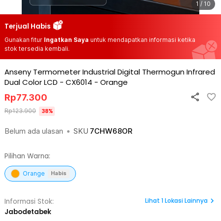
1 / 10
Terjual Habis
Gunakan fitur
Ingatkan Saya
untuk mendapatkan informasi ketika
stok tersedia kembali.
Anseny Termometer Industrial Digital Thermogun Infrared
Dual Color LCD - CX6014
-
Orange
Rp
77.300
Rp
123.900
38
%
Belum ada ulasan
•
SKU
7CHW68OR
Pilihan Warna:
Orange
Habis
Lihat
1
Lokasi Lainnya
Informasi Stok:
Jabodetabek