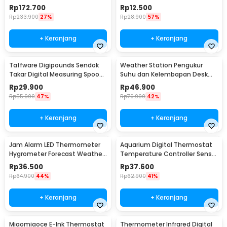
Camping Compass - RV77
Daging Kopi Susu - TP101
Rp
172.700
Rp
12.500
Rp
233.900
27%
Rp
28.900
57%
+ Keranjang
+ Keranjang
Taffware Digipounds Sendok
Weather Station Pengukur
Takar Digital Measuring Spoon
Suhu dan Kelembapan Desk
500g 0.1g - HM10
Jam Alarm - 3210
Rp
29.900
Rp
46.900
Rp
55.900
47%
Rp
79.900
42%
+ Keranjang
+ Keranjang
Jam Alarm LED Thermometer
Aquarium Digital Thermostat
Hygrometer Forecast Weather
Temperature Controller Sensor
Station - 2159T
Multifungsi - STC-1000
Rp
36.500
Rp
37.600
Rp
64.900
44%
Rp
62.900
41%
+ Keranjang
+ Keranjang
Miaomiaoce E-Ink Thermostat
Thermometer Infrared Digital