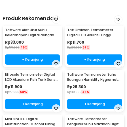
Produk Rekomendasi
Taffware Alat Ukur Suhu
TaffOmicron Termometer
Kelembapan Digital dengan
Digital LCD Akurasi Tinggi
Jam Alarm Kalender - HTC-2
Beeper Oral Ketiak - KT-DT4B
Rp
33.000
Rp
11.700
Rp
59.900
45%
Rp
26.900
57%
+ Keranjang
+ Keranjang
Effosola Termometer Digital
Taffware Termometer Suhu
LCD Akuarium Fish Tank Sensor
Ruangan Humidity Hygrometer
Kabel 1M - TPM-10
Clock Calendar - HTC-1
Rp
11.900
Rp
26.300
Rp
27.900
58%
Rp
49.900
48%
+ Keranjang
+ Keranjang
Mini 8in1 LED Digital
Taffware Termometer
Multifunction Outdoor Hiking
Pengukur Suhu Makanan Digital