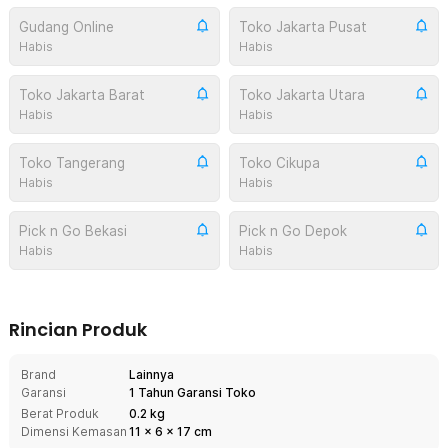
Gudang Online
Toko Jakarta Pusat
Habis
Habis
Toko Jakarta Barat
Toko Jakarta Utara
Habis
Habis
Toko Tangerang
Toko Cikupa
Habis
Habis
Pick n Go Bekasi
Pick n Go Depok
Habis
Habis
Rincian Produk
Brand
Lainnya
Garansi
1 Tahun Garansi Toko
Berat Produk
0.2 kg
Dimensi Kemasan
11
x
6
x
17
cm