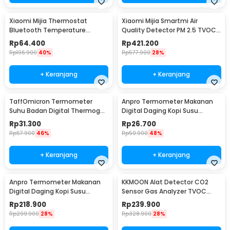
Xiaomi Mijia Thermostat
Xiaomi Mijia Smartmi Air
Bluetooth Temperature
Quality Detector PM 2.5 TVOC
Humidity Thermometer 2 -
C02 - KQJCY02QP
Rp
64.400
Rp
421.200
LYWSD03MMC
Rp
106.900
40%
Rp
577.900
28%
+ Keranjang
+ Keranjang
TaffOmicron Termometer
Anpro Termometer Makanan
Suhu Badan Digital Thermogun
Digital Daging Kopi Susu
Infrared Memory - AD801
Foldable 1 Probe - BW-188
Rp
31.300
Rp
26.700
Rp
57.900
46%
Rp
50.900
48%
+ Keranjang
+ Keranjang
Anpro Termometer Makanan
KKMOON Alat Detector CO2
Digital Daging Kopi Susu
Sensor Gas Analyzer TVOC
Wireless 2 Probe - KN6008-2
HCHO AQI - JSM-131 SC
Rp
218.900
Rp
239.900
Rp
299.900
28%
Rp
328.900
28%