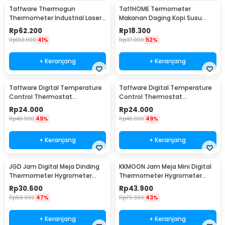
Taffware Thermogun
TaffHOME Termometer
Thermometer Industrial Laser
Makanan Daging Kopi Susu
Infrared NonContact - CX6000
Analog Single Probe - D9144
Rp
62.200
Rp
18.300
Rp
103.900
41%
Rp
37.900
52%
+ Keranjang
+ Keranjang
Taffware Digital Temperature
Taffware Digital Temperature
Control Thermostat
Control Thermostat
Microcomputer 12V - XH-W3001
Microcomputer 220V - XH-
Rp
24.000
Rp
24.000
W3001
Rp
46.900
49%
Rp
46.900
49%
+ Keranjang
+ Keranjang
JGD Jam Digital Meja Dinding
KKMOON Jam Meja Mini Digital
Thermometer Hygrometer
Thermometer Hygrometer
Sensor - ZL20
Weather Station - CX220
Rp
30.600
Rp
43.900
Rp
56.900
47%
Rp
75.900
43%
+ Keranjang
+ Keranjang