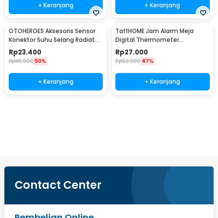
+ Keranjang
+ Keranjang
OTOHEROES Aksesoris Sensor
TaffHOME Jam Alarm Meja
Konektor Suhu Selang Radiator
Digital Thermometer
Mesin Motor 18mm
Hygrometer Weather Station -
Rp
23.400
Rp
27.000
2158
Rp
45.900
50%
Rp
50.900
47%
+ Keranjang
+ Keranjang
Ingatkan Saya
Contact Center
Pembelian Online