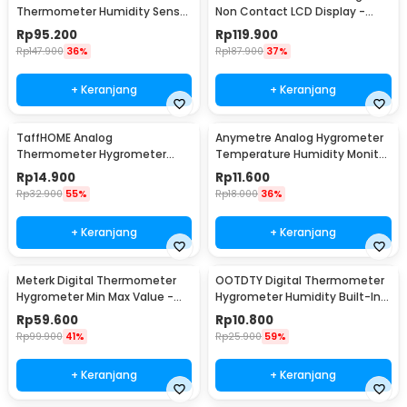
Thermometer Humidity Sensor
Non Contact LCD Display -
- MHO-C201
600S
Rp
95.200
Rp
119.900
Rp
147.900
36%
Rp
187.900
37%
+ Keranjang
+ Keranjang
TaffHOME Analog
Anymetre Analog Hygrometer
Thermometer Hygrometer
Temperature Humidity Monitor
Temperature Humidity -
- TH-108
Rp
14.900
Rp
11.600
TH101B
Rp
32.900
55%
Rp
18.000
36%
+ Keranjang
+ Keranjang
Meterk Digital Thermometer
OOTDTY Digital Thermometer
Hygrometer Min Max Value -
Hygrometer Humidity Built-In
CJ-3305F
Probe - SD583
Rp
59.600
Rp
10.800
Rp
99.900
41%
Rp
25.900
59%
+ Keranjang
+ Keranjang