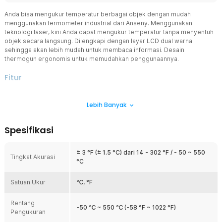
Anda bisa mengukur temperatur berbagai objek dengan mudah
menggunakan termometer industrial dari Anseny. Menggunakan
teknologi laser, kini Anda dapat mengukur temperatur tanpa menyentuh
objek secara langsung. Dilengkapi dengan layar LCD dual warna
sehingga akan lebih mudah untuk membaca informasi. Desain
thermogun ergonomis untuk memudahkan penggunaannya.
Fitur
Teknologi Infrared Terbaru
Lebih Banyak
Menggunakan teknologi infrared terkini untuk mengukur suhu
dengan presisi tinggi. Dengan kemampuan non-kontak. Anda dapat
mengukur suhu dari jarak yang aman tanpa harus menyentuh
Spesifikasi
permukaan objek sehingga mengurangi risiko kontaminasi dan
kerusakan.
± 3 °F (± 1.5 °C) dari 14 - 302 °F / - 50 ~ 550
Akurasi Lebih Tinggi
Tingkat Akurasi
°C
Memiliki fitur positioning yang berfungsi untuk mengarahkan
termometer secara tepat ke objek atau area yang ingin Anda ukur.
Satuan Ukur
Hal tersebut tentunya akan membuat hasil pengukurannya menjadi
℃, °F
lebih akurat. Akurasinya juga didukung dengan rasio 12:1 yang
memungkinkan pengukuran lebih fokus, terutama untuk objek kecil
Rentang
-50 ℃ ~ 550 ℃ (-58 °F ~ 1022 °F)
pada jarak jauh.
Pengukuran