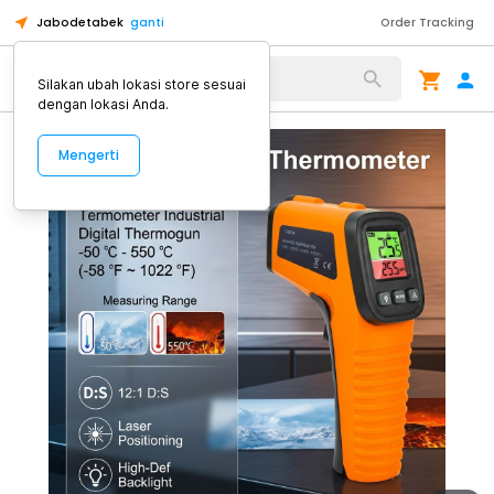
Jabodetabek
ganti
Order Tracking
Alat Kopi
Silakan ubah lokasi store sesuai
dengan lokasi Anda.
Mengerti