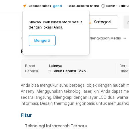
Jabodetabek
ganti
Toko Jakarta Utara
Toko Tangerang
Kategori
A
Silakan ubah lokasi store sesuai
Toko Cikupa
dengan lokasi Anda.
Pick n Go Jakarta Barat
Senin - J
Fashion, Make Up & Beauty Care
Perlengkapan Medis
Mengerti
Pick n Go Bekasi
Senin - Jumat (08
Pick n Go Depok
Senin - Jumat (08
Rincian Produk
Toko Jakarta Pusat
Senin - Sabtu
Brand
Lainnya
Berat
Toko Jakarta Barat
Senin - Sabtu
Garansi
1 Tahun Garansi Toko
Dime
Toko Jakarta Utara
Toko Tangerang
Anda bisa mengukur suhu berbagai objek dengan mudah m
Anseny. Menggunakan teknologi laser, kini Anda dapat 
Toko Cikupa
secara langsung. Dilengkapi dengan layar LCD dual warn
Pick n Go Jakarta Barat
Senin - J
informasi. Desain thermogun ergonomis untuk memudah
Pick n Go Bekasi
Senin - Jumat (08
Fitur
Pick n Go Depok
Senin - Jumat (08
Teknologi Inframerah Terbaru