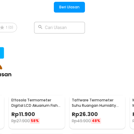
Beri Ulasan
1
(
0
)
Cari Ulasan
asan
Effosola Termometer
Taffware Termometer
M
Digital LCD Akuarium Fish
Suhu Ruangan Humidity
Tank Sensor Kabel 1M -
Hygrometer Clock
Rp
11.900
Rp
26.300
TPM-10
Calendar - HTC-1
Rp
27.900
Rp
49.900
58%
48%