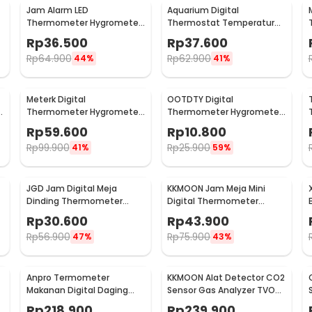
Jam Alarm LED
Aquarium Digital
Thermometer Hygrometer
Thermostat Temperature
Forecast Weather Station -
Controller Sensor
Rp
36.500
Rp
37.600
2159T
Multifungsi - STC-1000
Rp
64.900
Rp
62.900
44%
41%
Meterk Digital
OOTDTY Digital
Thermometer Hygrometer
Thermometer Hygrometer
Min Max Value - CJ-3305F
Humidity Built-In Probe -
Rp
59.600
Rp
10.800
SD583
Rp
99.900
Rp
25.900
41%
59%
JGD Jam Digital Meja
KKMOON Jam Meja Mini
Dinding Thermometer
Digital Thermometer
Hygrometer Sensor - ZL20
Hygrometer Weather
Rp
30.600
Rp
43.900
Station - CX220
Rp
56.900
Rp
75.900
47%
43%
Anpro Termometer
KKMOON Alat Detector CO2
Makanan Digital Daging
Sensor Gas Analyzer TVOC
-
Kopi Susu Wireless 2 Probe
HCHO AQI - JSM-131 SC
Rp
218.900
Rp
239.900