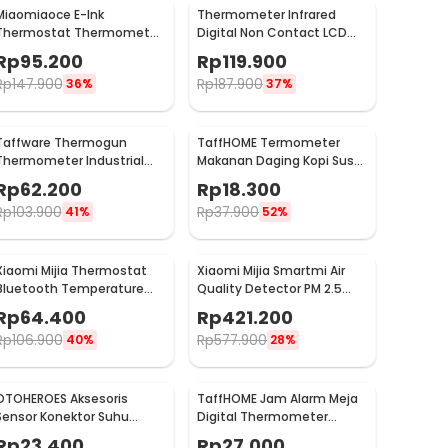
Miaomiaoce E-Ink
Thermometer Infrared
Thermostat Thermometer
Digital Non Contact LCD
Humidity Sensor - MHO-
Display - 600S
Rp
95.200
Rp
119.900
C201
Rp
147.900
Rp
187.900
36%
37%
Taffware Thermogun
TaffHOME Termometer
Thermometer Industrial
Makanan Daging Kopi Susu
Laser Infrared NonContact
Analog Single Probe -
Rp
62.200
Rp
18.300
- CX6000
D9144
Rp
103.900
Rp
37.900
41%
52%
Xiaomi Mijia Thermostat
Xiaomi Mijia Smartmi Air
Bluetooth Temperature
Quality Detector PM 2.5
Humidity Thermometer 2 -
TVOC C02 - KQJCY02QP
Rp
64.400
Rp
421.200
LYWSD03MMC
Rp
106.900
Rp
577.900
40%
28%
OTOHEROES Aksesoris
TaffHOME Jam Alarm Meja
Sensor Konektor Suhu
Digital Thermometer
Selang Radiator Mesin
Hygrometer Weather
Rp
23.400
Rp
27.000