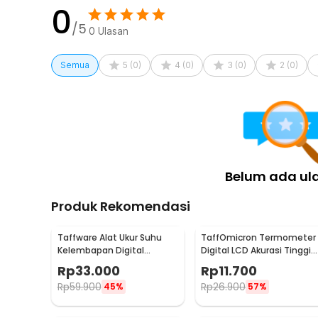
0
/5
0
Ulasan
Semua
5
(
0
)
4
(
0
)
3
(
0
)
2
(
0
)
Belum ada ul
Produk Rekomendasi
Taffware Alat Ukur Suhu
TaffOmicron Termometer
Kelembapan Digital
Digital LCD Akurasi Tinggi
dengan Jam Alarm
Beeper Oral Ketiak - KT-
Rp
33.000
Rp
11.700
Kalender - HTC-2
DT4B
Rp
59.900
Rp
26.900
45%
57%