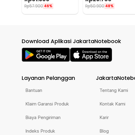
Memory - AD801
BW-188
Rp
57.900
Rp
50.900
46%
48%
Download Aplikasi JakartaNotebook
Layanan Pelanggan
JakartaNoteb
Bantuan
Tentang Kami
Klaim Garansi Produk
Kontak Kami
Biaya Pengiriman
Karir
Indeks Produk
Blog