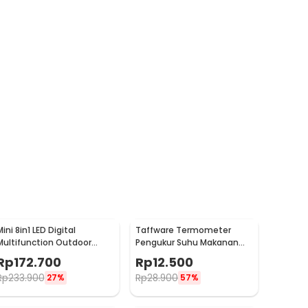
ini 8in1 LED Digital
Taffware Termometer
Multifunction Outdoor
Pengukur Suhu Makanan
Hiking Camping Compass
Digital Daging Kopi Susu -
Rp
172.700
Rp
12.500
- RV77
TP101
Rp
233.900
Rp
28.900
27%
57%