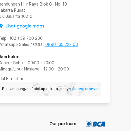
Bendungan Hilir Raya Blok G1 No. 10
Jakarta Pusat
DKI Jakarta
10210
Lihat google maps
Telp
:
(021) 39 700 200
Whatsapp Sales / COD
:
0896 135 222 00
Jam buka:
Senin - Sabtu
:
09:00
-
20:00
Minggu/Libur Nasional
:
12:00
-
20:00
Idul Fitri
: libur
Selengkapnya
Beli langsung/self pickup di kota lainnya
Our partners