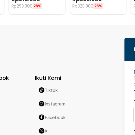
- KN6008-2
Rp
299.900
Rp
328.900
28%
28%
ook
Ikuti Kami
Tiktok
Instagram
Facebook
X