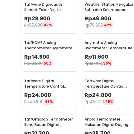
Taffware Digipounds
Weather Station Pengukur
Sendok Takar Digital
Suhu dan Kelembapan
Measuring Spoon 500g 0.1g
Desk Jam Alarm - 3210
Rp
29.900
Rp
46.900
- HM10
Rp
55.900
Rp
79.900
47%
42%
TaffHOME Analog
Anymetre Analog
Thermometer Hygrometer
Hygrometer Temperature
Temperature Humidity -
Humidity Monitor - TH-108
Rp
14.900
Rp
11.600
TH101B
Rp
32.900
Rp
18.000
55%
36%
Taffware Digital
Taffware Digital
Temperature Control
Temperature Control
Thermostat
Thermostat
Rp
24.000
Rp
24.000
Microcomputer 12V - XH-
Microcomputer 220V - XH-
Rp
46.900
Rp
46.900
49%
49%
W3001
W3001
TaffOmicron Termometer
Anpro Termometer
Suhu Badan Digital
Makanan Digital Daging
Thermogun Infrared
Kopi Susu Foldable 1 Probe 
Rp
31.300
Rp
26.700