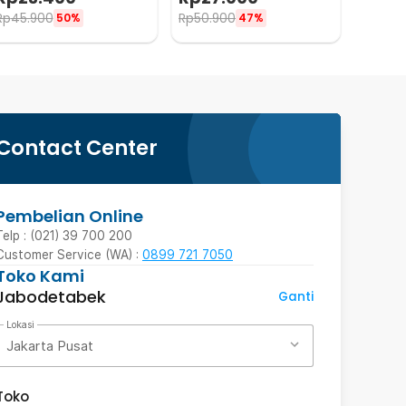
Motor 18mm
Station - 2158
Rp
45.900
Rp
50.900
50%
47%
Contact Center
Pembelian Online
Telp : (021) 39 700 200
Customer Service (WA) :
0899 721 7050
Toko Kami
Jabodetabek
Ganti
Lokasi
Jakarta Pusat
Toko