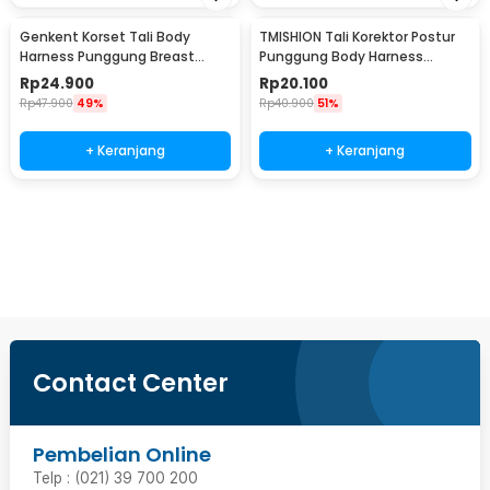
Genkent Korset Tali Body
TMISHION Tali Korektor Postur
Harness Punggung Breast
Punggung Body Harness
Support L - BBJ-16
Posture Corrector - BBJ-16
Rp
24.900
Rp
20.100
Rp
47.900
49%
Rp
40.900
51%
+ Keranjang
+ Keranjang
Beli Sekarang
Contact Center
Pembelian Online
Telp : (021) 39 700 200