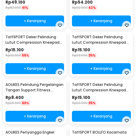
Hiking - NH15A001-M
PCS
Rp
49.100
Rp
54.200
Rp
82.900
41%
Rp
92.900
42%
+ Keranjang
+ Keranjang
TaffSPORT Deker Pelindung
TaffSPORT Deker Pelindung
Lutut Compression Kneepad
Lutut Compression Kneepad
Gym Fitness 1 PCS M - SS7
Gym Fitness 1 PCS L - SS7
Rp
15.100
Rp
15.100
Rp
32.900
55%
Rp
23.000
35%
+ Keranjang
+ Keranjang
AOLIKES Pelindung Pergelangan
TaffSPORT Deker Pelindung
Tangan Support Fitness
Lutut Compression Kneepad
Olahraga - 1526
Gym Fitness 1 PCS XL - SS7
Rp
8.400
Rp
15.100
Rp
20.900
60%
Rp
23.000
35%
+ Keranjang
+ Keranjang
AOLIKES Penyangga Engkel
TaffSPORT BOLLFO Kacamata