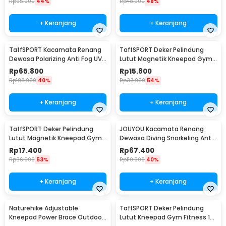
Rp
65.900
44%
Rp
48.900
48%
+ Keranjang
+ Keranjang
TaffSPORT Kacamata Renang
TaffSPORT Deker Pelindung
Dewasa Polarizing Anti Fog UV
Lutut Magnetik Kneepad Gym
Protection - GOG-3610
Fitness 1 Pair 70cm - A-7720
Rp
65.800
Rp
15.800
Rp
108.900
40%
Rp
33.900
54%
+ Keranjang
+ Keranjang
TaffSPORT Deker Pelindung
JOUYOU Kacamata Renang
Lutut Magnetik Kneepad Gym
Dewasa Diving Snorkeling Anti
Fitness 1 Pair 86cm - A-7720
Fog UV Protection - E0735
Rp
17.400
Rp
67.400
Rp
36.900
53%
Rp
110.900
40%
+ Keranjang
+ Keranjang
Naturehike Adjustable
TaffSPORT Deker Pelindung
Kneepad Power Brace Outdoor
Lutut Kneepad Gym Fitness 1