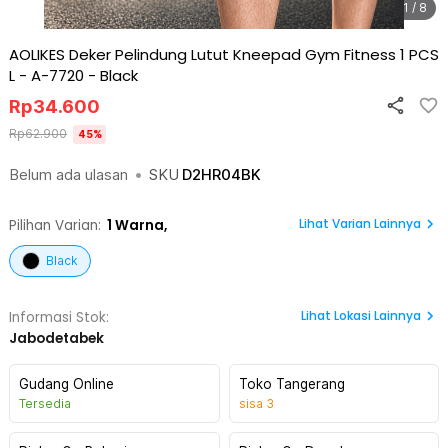
1 / 8
AOLIKES Deker Pelindung Lutut Kneepad Gym Fitness 1 PCS
L - A-7720
-
Black
Rp
34.600
Rp
62.900
45
%
Belum ada ulasan
•
SKU
D2HR04BK
Lihat Varian Lainnya
Pilihan Varian:
1
Warna,
Black
Lihat
Lokasi Lainnya
Informasi Stok:
Jabodetabek
Gudang Online
Toko Tangerang
Tersedia
sisa
3