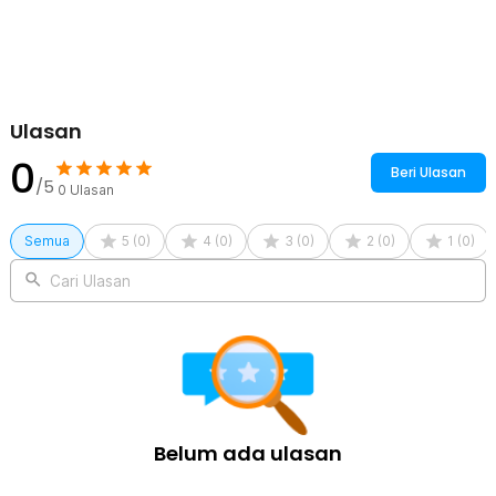
Jahitan rapi dan bahan berkualitas membuat produk tahan lama.
Bisa digunakan rutin untuk olahraga maupun aktivitas kerja. Praktis
dibersihkan setelah digunakan.
Kelengkapan Produk
Ulasan
Rincian yang Anda dapatkan untuk pembelian produk ini:
1 x AOLIKES Deker Pelindung Lutut Kneepad Gym Fitness - A-
0
Beri Ulasan
7720
/5
0
Ulasan
Semua
5
(
0
)
4
(
0
)
3
(
0
)
2
(
0
)
1
(
0
)
Cari Ulasan
Belum ada ulasan