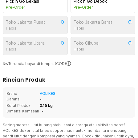
Pick n Go Bekasi
Pick n Go Depok
Pre-Order
Pre-Order
Toko Jakarta Pusat
Toko Jakarta Barat
Habis
Habis
Toko Jakarta Utara
Toko Cikupa
Habis
Habis
Tersedia bayar di tempat (COD)
Rincian Produk
Brand
AOLIKES
Garansi
-
Berat Produk
0.15 kg
Dimensi Kemasan
: -
Sering merasa lutut kurang stabil saat olahraga atau aktivitas berat?
AOLIKES deker lutut knee support hadir untuk membantu menopang
sendi lutut dengan kompresi yang nyaman. Cocok digunakan untuk gym,