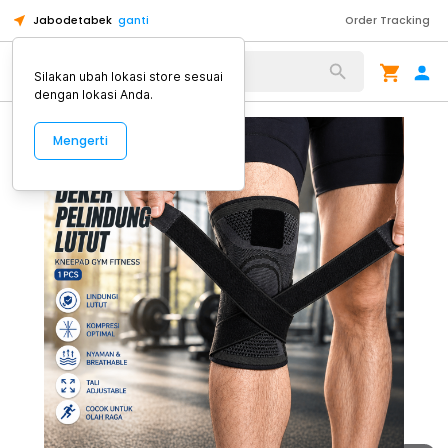
Jabodetabek
ganti
Order Tracking
Alat Kopi
Silakan ubah lokasi store sesuai
dengan lokasi Anda.
Mengerti