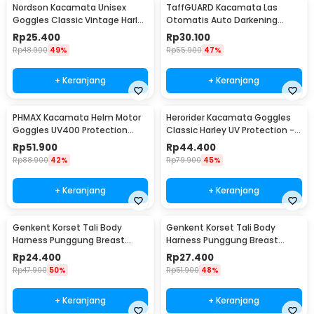
Nordson Kacamata Unisex
TaffGUARD Kacamata Las
Goggles Classic Vintage Harley
Otomatis Auto Darkening
UV Protection - ND1008
Soldering Goggles - 5100B
Rp
25.400
Rp
30.100
Rp
48.900
49%
Rp
55.900
47%
+ Keranjang
+ Keranjang
PHMAX Kacamata Helm Motor
Herorider Kacamata Goggles
Goggles UV400 Protection
Classic Harley UV Protection -
Windproof - A4
812
Rp
51.900
Rp
44.400
Rp
88.900
42%
Rp
79.900
45%
+ Keranjang
+ Keranjang
Genkent Korset Tali Body
Genkent Korset Tali Body
Harness Punggung Breast
Harness Punggung Breast
Support S - BBJ-16
Support M - BBJ-16
Rp
24.400
Rp
27.400
Rp
47.900
50%
Rp
51.900
48%
+ Keranjang
+ Keranjang