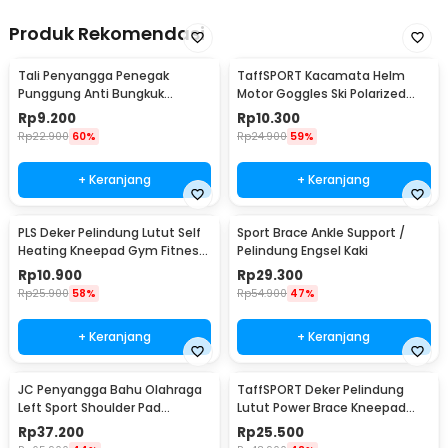
Produk Rekomendasi
Tali Penyangga Penegak
TaffSPORT Kacamata Helm
Punggung Anti Bungkuk
Motor Goggles Ski Polarized
Posture Corrector Size S
UV400 Windproof - X400
Rp
9.200
Rp
10.300
Rp
22.900
60%
Rp
24.900
59%
+ Keranjang
+ Keranjang
PLS Deker Pelindung Lutut Self
Sport Brace Ankle Support /
Heating Kneepad Gym Fitness
Pelindung Engsel Kaki
2 PCS
Rp
10.900
Rp
29.300
Rp
25.900
58%
Rp
54.900
47%
+ Keranjang
+ Keranjang
JC Penyangga Bahu Olahraga
TaffSPORT Deker Pelindung
Left Sport Shoulder Pad
Lutut Power Brace Kneepad
Polyester - A0789
Gym Fitness 1 PCS - A-0512
Rp
37.200
Rp
25.500