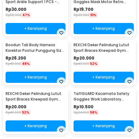
Sport Ankle Support 1 PCS -
Goggles Mask Motor Retro
4546
Windproof - MT-04
Rp
30.000
Rp
19.700
Rp
55.900
47%
Rp
39.900
51%
+ Keranjang
+ Keranjang
Boodun Tali Body Harness
REXCHI Deker Pelindung Lutut
Korektor Postur Punggung Size
Sport Braces Kneepad Gym
M - BBJ-15
Fitness 1 PCS L - HX002
Rp
26.200
Rp
20.000
Rp
49.900
48%
Rp
40.900
52%
+ Keranjang
+ Keranjang
REXCHI Deker Pelindung Lutut
TaffGUARD Kacamata Safety
Sport Braces Kneepad Gym
Goggles Work Laboratory
Fitness 1 PCS XL - HX002
Eyewear - LE979
Rp
20.000
Rp
10.500
Rp
40.900
52%
Rp
24.900
58%
+ Keranjang
+ Keranjang