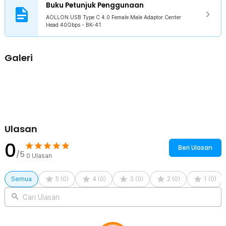
ruang penggunaan yang terbatas.
Buku Petunjuk Penggunaan
Terbuat dari Material Berkualitas
AOLLON USB Type C 4.0 Female Male Adaptor Center
Head 40Gbps - BK-41
Dibuat dari material aluminium berkualitas terbaik, adaptor ini
menjamin kekuatan, ketahanan, dan keawetan untuk penggunaan
jangka panjang sehingga Anda tidak perlu ragu akan kualitasnya.
Galeri
Kelengkapan Produk
Rincian yang Anda dapatkan untuk pembelian produk ini:
1 x AOLLON USB Type C 4.0 Female Male Adaptor Center Head
40Gbps - BK-41
Ulasan
0
Beri Ulasan
/5
0
Ulasan
Semua
5
(
0
)
4
(
0
)
3
(
0
)
2
(
0
)
1
(
0
)
Cari Ulasan