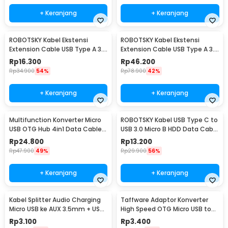
+ Keranjang
+ Keranjang
ROBOTSKY Kabel Ekstensi
ROBOTSKY Kabel Ekstensi
Extension Cable USB Type A 3.0
Extension Cable USB Type A 3.0
Male ke Female 1.5M - A27
Male ke Female 5M - A27
Rp
16.300
Rp
46.200
Rp
34.900
54%
Rp
78.900
42%
+ Keranjang
+ Keranjang
Multifunction Konverter Micro
ROBOTSKY Kabel USB Type C to
USB OTG Hub 4in1 Data Cable
USB 3.0 Micro B HDD Data Cable
& Charge 3 Port - M3H4
1M - SGC10
Rp
24.800
Rp
13.200
Rp
47.900
49%
Rp
29.900
56%
+ Keranjang
+ Keranjang
Kabel Splitter Audio Charging
Taffware Adaptor Konverter
Micro USB ke AUX 3.5mm + USB
High Speed OTG Micro USB to
Male 50cm - V835
USB Type C 3.1 - US189
Rp
3.100
Rp
3.400