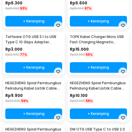
PJ1658-01
Braided 100cm - BN100
Rp
6.300
Rp
5.600
Rp
16.900
63%
Rp
16.900
67%
+ Keranjang
+ Keranjang
Taffware OTG USB 3.1 to USB
TOPK Kabel Charger Micro USB
Type C 10 Gbps Adapter
Fast Charging Magnetic
Converter - A2
Braided 5V 2.4A 1M - CS1711
Rp
3.000
Rp
15.000
Rp
12.900
77%
Rp
32.900
55%
+ Keranjang
+ Keranjang
HEGEZHENG Spiral Pembungkus
HEGEZHENG Spiral Pembungkus
Pelindung Kabel Listrik Cable
Pelindung Kabel Listrik Cable
Organizer 6mmx14M - HPS-60
Organizer 10mmx8M - HPS-60
Rp
9.900
Rp
10.100
Rp
23.900
59%
Rp
23.900
58%
+ Keranjang
+ Keranjang
HEGEZHENG Spiral Pembungkus
DM OTG USB Type C to USB 2.0