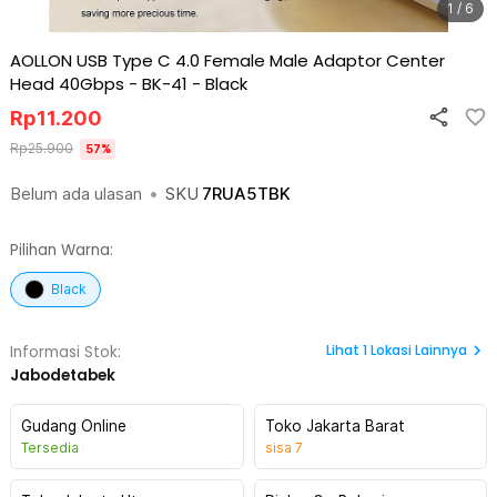
1 / 6
AOLLON USB Type C 4.0 Female Male Adaptor Center
Head 40Gbps - BK-41
-
Black
Rp
11.200
Rp
25.900
57
%
Belum ada ulasan
•
SKU
7RUA5TBK
Pilihan Warna:
Black
Lihat
1
Lokasi Lainnya
Informasi Stok:
Jabodetabek
Gudang Online
Toko Jakarta Barat
Tersedia
sisa
7