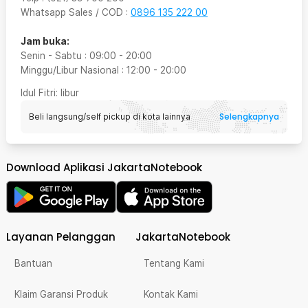
Whatsapp Sales / COD
:
0896 135 222 00
Jam buka:
Senin - Sabtu
:
09:00
-
20:00
Minggu/Libur Nasional
:
12:00
-
20:00
Idul Fitri
: libur
Selengkapnya
Beli langsung/self pickup di kota lainnya
Download Aplikasi JakartaNotebook
Layanan Pelanggan
JakartaNotebook
Bantuan
Tentang Kami
Klaim Garansi Produk
Kontak Kami