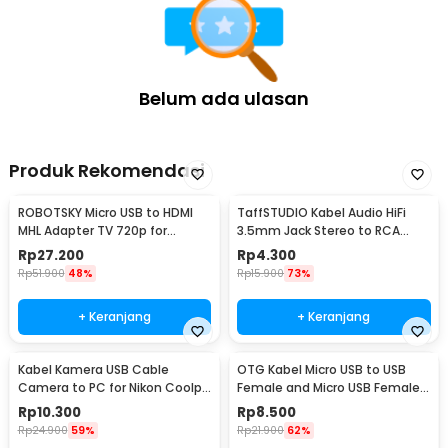
Belum ada ulasan
Produk Rekomendasi
ROBOTSKY Micro USB to HDMI
TaffSTUDIO Kabel Audio HiFi
MHL Adapter TV 720p for
3.5mm Jack Stereo to RCA
Smartphone - S2
Male AUX TPE A 1M - S-PC-521
Rp
27.200
Rp
4.300
Rp
51.900
48%
Rp
15.900
73%
+ Keranjang
+ Keranjang
Kabel Kamera USB Cable
OTG Kabel Micro USB to USB
Camera to PC for Nikon Coolpix
Female and Micro USB Female
1.5 M - UC-E6
18cm - A-UOY-02
Rp
10.300
Rp
8.500
Rp
24.900
59%
Rp
21.900
62%