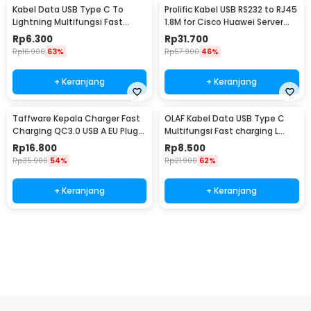
Kabel Data USB Type C To
Prolific Kabel USB RS232 to RJ45
Lightning Multifungsi Fast
1.8M for Cisco Huawei Server
Charging 5V 2A 1M - 1636
Router - PL2303RA
Rp
6.300
Rp
31.700
Rp
16.900
63%
Rp
57.900
46%
+ Keranjang
+ Keranjang
Taffware Kepala Charger Fast
OLAF Kabel Data USB Type C
Charging QC3.0 USB A EU Plug
Multifungsi Fast charging L
3A 18W - TE-007
Shape 5A 1M - OL01
Rp
16.800
Rp
8.500
Rp
35.900
54%
Rp
21.900
62%
+ Keranjang
+ Keranjang
Beli Sekarang