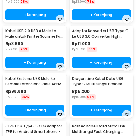
Rp
13.900
78%
Rp
13.900
76%
+ Keranjang
+ Keranjang
Kabel USB 2.0 USB A Male to
Adaptor Konverter USB Type C
Male untuk Printer Scanner Fax
ke USB 3.0 Converter High
TPE 1M
Speed 5Gbps - AG975
Rp
3.600
Rp
11.000
Rp
14.900
76%
Rp
25.900
58%
+ Keranjang
+ Keranjang
Kabel Ekstensi USB Male ke
Dragon Line Kabel Data USB
Female Extension Cable Active
Type C Multifungsi Braided
Repeater 18.4M - C380
480Mbps 30cm - AV140
Rp
98.800
Rp
6.200
Rp
151.900
35%
Rp
16.900
64%
+ Keranjang
+ Keranjang
OLAF USB Type C OTG Adaptor
Bastec Kabel Data Micro USB
TPE for Android Smartphone -
Multifungsi Fast Charging