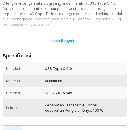
Dilengkapi dengan teknologi yang andal membuat USB Type C 4.0
female male ini memiliki kemampuan transfer data dan pengisian yang
cepat, sebesar 40 Gbps. Didesain dengan center head sehingga tidak
akan mengganggu aktivitas Anda. Selain itu, adaptor juga mendukung
penggunaan output display.
Fitur
Lebih Banyak
Teknologi USB Type C 4.0
Adaptor ini mengadposi USB Type C 4.0 yang mana akan sangat
Spesifikasi
berpengaruh dalam memberikan performa kecepatan dan juga
konektivitas yang tangguh. Anda dapat mentransfer data dengan
cepat setara 40 Gbps atau kecepatan pengisian daya 100 W.
Koneksi
USB Type C 4.0
Memiliki Desain Center Head
Material
Adaptor ini memiliki desain unik yang membengkok 90 derajat,
Aluminium
menghadirkan kemudahan penggunaan tanpa memakan banyak
tempat. Dengan bentuk menyerupai huruf L, memberikan ruang
Dimensi
12 x 25 x 15 mm
lebih saat terhubung dengan laptop atau smartphone.
Mudah Terhubung ke Port Female
Kecepatan Transfer: 40 Gbps
Lain-lain
Anda tidak perlu lagi khawatir tentang posisi pemasangan karena
Kecepatan Pengisian Daya: 100 W
adaptor ini memungkinkan Anda menempatkan koneksi kabel, USB,
atau perangkat dengan mudah dan tanpa batasan. Ini juga
menghindari kerusakan akibat tekukan yang sering terjadi karena