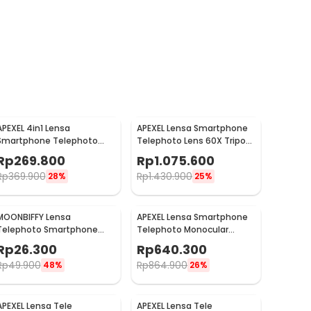
APEXEL 4in1 Lensa
APEXEL Lensa Smartphone
Smartphone Telephoto
Telephoto Lens 60X Tripod
Wide Macro Fisheye - APL-
Remote - APL-JS60XJJ09
Rp
269.800
Rp
1.075.600
22X105-4IN1
Rp
369.900
Rp
1.430.900
28%
25%
MOONBIFFY Lensa
APEXEL Lensa Smartphone
Telephoto Smartphone
Telephoto Monocular
Telescopic Lens Anti Glare
Zoom 36X with Tripod -
Rp
26.300
Rp
640.300
12X - DW4638
APL-JS36XJJ020
Rp
49.900
Rp
864.900
48%
26%
APEXEL Lensa Tele
APEXEL Lensa Tele