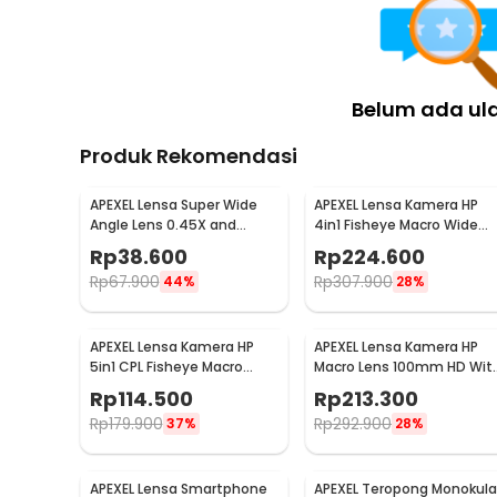
Belum ada ul
Produk Rekomendasi
APEXEL Lensa Super Wide
APEXEL Lensa Kamera HP
Angle Lens 0.45X and
4in1 Fisheye Macro Wide
Macro Smartphone - APL-
Telephoto Tripod - APL-
Rp
38.600
Rp
224.600
0.45WM
T18XBZJ5
Rp
67.900
Rp
307.900
44%
28%
APEXEL Lensa Kamera HP
APEXEL Lensa Kamera HP
5in1 CPL Fisheye Macro
Macro Lens 100mm HD Wit
Telephoto Wide Angle -
Universal Klip - APL-
Rp
114.500
Rp
213.300
APL-DG5H
HB100mm
Rp
179.900
Rp
292.900
37%
28%
APEXEL Lensa Smartphone
APEXEL Teropong Monokula