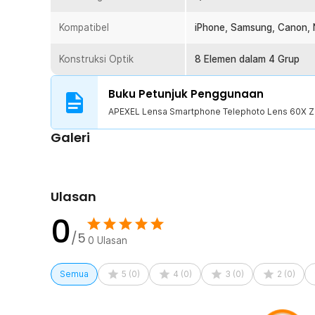
1 x Lensa Telephoto 60X
Kompatibel
1 x Metal Clip
iPhone, Samsung, Canon, N
1 x Multifunctional Stretch Phone Holder
1 x Fixing Ring
Konstruksi Optik
8 Elemen dalam 4 Grup
1 x Rubber Fender / Silicone Eye Cup
1 x EVA Gaskets (2/3/4mm)
Buku Petunjuk Penggunaan
1 x Tas Lensa
APEXEL Lensa Smartphone Telephoto Lens 60X 
1 x Kain Pembersih
1 x Panduan Penggunaan
Galeri
Ulasan
0
/5
0
Ulasan
Semua
5
(
0
)
4
(
0
)
3
(
0
)
2
(
0
)