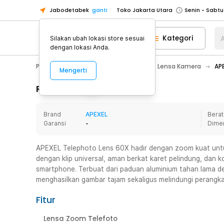
Jabodetabek
ganti
Toko Jakarta Utara
Toko Tangerang
Kategori
A
Silakan ubah lokasi store sesuai
Toko Cikupa
dengan lokasi Anda.
Pick n Go Jakarta Barat
Senin - J
Photography
Lensa & Aksesoris
Lensa Kamera
AP
Mengerti
Pick n Go Bekasi
Senin - Jumat (08
Pick n Go Depok
Senin - Jumat (08
Rincian Produk
Toko Jakarta Pusat
Senin - Sabtu
Brand
APEXEL
Berat
Toko Jakarta Barat
Senin - Sabtu
Garansi
-
Dime
Toko Jakarta Utara
Toko Tangerang
APEXEL Telephoto Lens 60X hadir dengan zoom kuat unt
dengan klip universal, aman berkat karet pelindung, dan
Toko Cikupa
smartphone. Terbuat dari paduan aluminium tahan lama d
Pick n Go Jakarta Barat
Senin - J
menghasilkan gambar tajam sekaligus melindungi perangk
Pick n Go Bekasi
Senin - Jumat (08
Fitur
Pick n Go Depok
Senin - Jumat (08
Lensa Zoom Telefoto