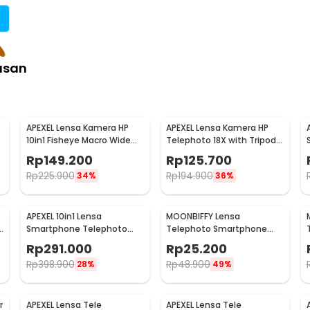
asan
APEXEL Lensa Kamera HP
APEXEL Lensa Kamera HP
10in1 Fisheye Macro Wide
Telephoto 18X with Tripod
Tele CPL Kale Filter - APL-
Mini dan Klip - APL-T18ZJ
Rp
149.200
Rp
125.700
DG10
Rp
225.900
Rp
194.900
34%
36%
APEXEL 10in1 Lensa
MOONBIFFY Lensa
h
Smartphone Telephoto
Telephoto Smartphone
Wide Macro Fisheye - APL-
Telescopic Lens Anti Glare
Rp
291.000
Rp
25.200
22XDG9
8X - DW4638
Rp
398.900
Rp
48.900
28%
49%
r
APEXEL Lensa Tele
APEXEL Lensa Tele