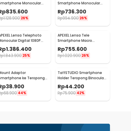
Smartphone Monocular
Smartphone Monocular
Telephoto 40X with Tripod
Telephoto 36X with Tripod
Rp
835.600
Rp
736.300
- APL-20-40XCR50
- APL-36XCR50
Rp
1.128.900
Rp
994.900
26%
26%
APEXEL Lensa Telephoto
APEXEL Lensa Tele
Monocular Digital 1080P
Smartphone Macro
2.4G WiFi 1500mAh - APL-
Telephoto 10X Clip On -
Rp
1.386.400
Rp
755.600
ETF150
APL-TM10
Rp
1.843.900
Rp
1.020.900
25%
26%
Mount Adaptor
TaffSTUDIO Smartphone
Smartphone ke Teropong
Holder Teropong Binocular
Monokular Universal
Monocular - CM4
Rp
38.900
Rp
44.200
Digiscoping - WNJ-01
Rp
68.900
Rp
75.900
44%
42%