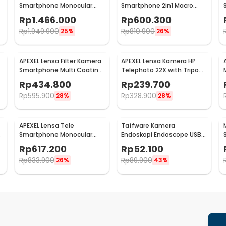
Smartphone Monocular
Smartphone 2in1 Macro
Telephoto 50X with Tripod
Lens Telephoto Zoom -
Rp
1.466.000
Rp
600.300
- APL-T50XJJ029
APL-TM6
Rp
1.949.900
Rp
810.900
25%
26%
APEXEL Lensa Filter Kamera
APEXEL Lensa Kamera HP
Smartphone Multi Coating
Telephoto 22X with Tripod
UV/CPL/ND 67mm - APL-
dan Universal Klip - APL-
Rp
434.800
Rp
239.700
67FL3N
22XZJ
Rp
595.900
Rp
328.900
28%
28%
APEXEL Lensa Tele
Taffware Kamera
Smartphone Monocular
Endoskopi Endoscope USB
Telephoto 40X HD Image -
OTG IP67 Borescope LED
Rp
617.200
Rp
52.100
APL-20-40X
480P - AN98B
Rp
833.900
Rp
89.900
26%
43%