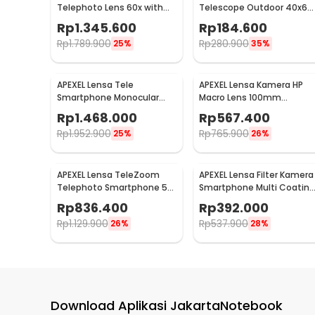
Telephoto Lens 60x with
Telescope Outdoor 40x60
Tripod - APL-60XFR50
- APS-40X60DTZJ
Rp
1.345.600
Rp
184.600
Rp
1.789.900
Rp
280.900
25%
35%
APEXEL Lensa Tele
APEXEL Lensa Kamera HP
Smartphone Monocular
Macro Lens 100mm
Telephoto 60X with Tripod
Universal HD with Clip -
Rp
1.468.000
Rp
567.400
- APL-T20-60XJJ029
APL-HB100U
Rp
1.952.900
Rp
765.900
25%
26%
APEXEL Lensa TeleZoom
APEXEL Lensa Filter Kamera
Telephoto Smartphone 5-
Smartphone Multi Coating
10X Clip On - APL-TM5-10X
3in1 Clip 67mm - APL-
Rp
836.400
Rp
392.000
67FL3S
Rp
1.129.900
Rp
537.900
26%
28%
Download Aplikasi JakartaNotebook