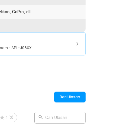
ikon, GoPro, dll
Zoom - APL-JS60X
Beri Ulasan
1
(
0
)
Cari Ulasan