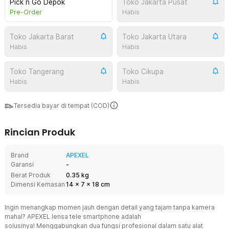
Pick n Go Depok
Toko Jakarta Pusat
Pre-Order
Habis
Toko Jakarta Barat
Toko Jakarta Utara
Habis
Habis
Toko Tangerang
Toko Cikupa
Habis
Habis
Tersedia bayar di tempat (COD)
Rincian Produk
Brand
APEXEL
Garansi
-
Berat Produk
0.35 kg
Dimensi Kemasan
14
x
7
x
18
cm
Ingin menangkap momen jauh dengan detail yang tajam tanpa kamera
mahal? APEXEL lensa tele smartphone adalah
solusinya! Menggabungkan dua fungsi profesional dalam satu alat