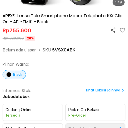
1 / 9
APEXEL Lensa Tele Smartphone Macro Telephoto 10X Clip
On - APL-TM10
-
Black
Rp
755.600
Rp
1.020.900
26
%
Belum ada ulasan
•
SKU
5VSX0ABK
Pilihan Warna:
Black
Lihat
Lokasi Lainnya
Informasi Stok:
Jabodetabek
Gudang Online
Pick n Go Bekasi
Tersedia
Pre-Order