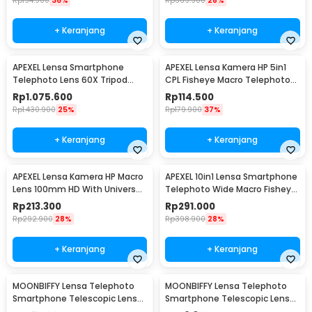
Rp
194.900
36%
Rp
369.900
28%
+ Keranjang
+ Keranjang
APEXEL Lensa Smartphone
APEXEL Lensa Kamera HP 5in1
Telephoto Lens 60X Tripod
CPL Fisheye Macro Telephoto
Remote - APL-JS60XJJ09
Wide Angle - APL-DG5H
Rp
1.075.600
Rp
114.500
Rp
1.430.900
25%
Rp
179.900
37%
+ Keranjang
+ Keranjang
APEXEL Lensa Kamera HP Macro
APEXEL 10in1 Lensa Smartphone
Lens 100mm HD With Universal
Telephoto Wide Macro Fisheye
Klip - APL-HB100mm
- APL-22XDG9
Rp
213.300
Rp
291.000
Rp
292.900
28%
Rp
398.900
28%
+ Keranjang
+ Keranjang
MOONBIFFY Lensa Telephoto
MOONBIFFY Lensa Telephoto
Smartphone Telescopic Lens
Smartphone Telescopic Lens
Anti Glare 8X - DW4638
Anti Glare 12X - DW4638