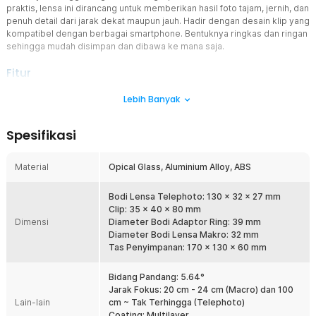
praktis, lensa ini dirancang untuk memberikan hasil foto tajam, jernih, dan
penuh detail dari jarak dekat maupun jauh. Hadir dengan desain klip yang
kompatibel dengan berbagai smartphone. Bentuknya ringkas dan ringan
sehingga mudah disimpan dan dibawa ke mana saja.
Fitur
Dua Fungsi Satu Lensa
Lebih Banyak
Menghadirkan teknologi telephoto 10X dan macro 10X, sehingga
Anda bisa beralih antara memotret objek jauh atau mengambil
Spesifikasi
gambar close-up. Mode telephoto ideal untuk menangkap
pemandangan alam, konser, dan aktivitas olahraga dari jarak jauh,
sementara mode macro mampu menampilkan tekstur kecil seperti
Material
Opical Glass, Aluminium Alloy, ABS
bunga, serangga, atau objek mikro dengan ketajaman luar biasa.
Struktur Optik Presisi
Bodi Lensa Telephoto: 130 x 32 x 27 mm
Dilengkapi dengan 9 grup dan 12 elemen lensa presisi, serta 1
Clip: 35 x 40 x 80 mm
Dimensi
lensa ED (Extra-Low Dispersion), lensa tele mampu meminimalkan
Diameter Bodi Adaptor Ring: 39 mm
distorsi dan menjaga kejernihan warna di setiap bidikan. Teknologi
Diameter Bodi Lensa Makro: 32 mm
HD Optical Coating dengan lapisan multi-layer dan Silver Reflective
Tas Penyimpanan: 170 x 130 x 60 mm
Prism Coating memastikan transmisi cahaya hingga 99% dan
refleksi di bawah 5%, menghasilkan warna alami dan kontras tinggi.
Bidang Pandang: 5.64°
Jarak Fokus: 20 cm - 24 cm (Macro) dan 100
Desain Kuat dan Tahan Lama
Lain-lain
cm ~ Tak Terhingga (Telephoto)
Bodi lensa terbuat dari aluminium alloy berkualitas tinggi dengan
Coating: Multilayer