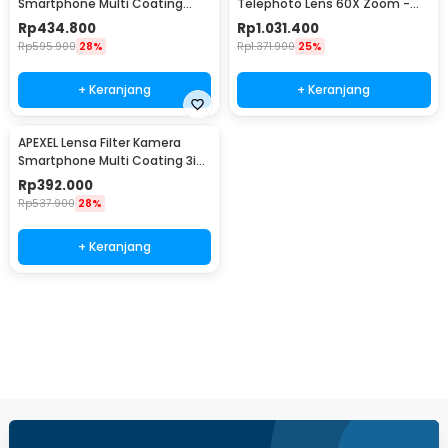
Smartphone Multi Coating
Telephoto Lens 60X Zoom -
UV/CPL/ND 67mm - APL-
APL-JS60X
Rp
434.800
Rp
1.031.400
67FL3N
Rp
595.900
28%
Rp
1.371.900
25%
+ Keranjang
+ Keranjang
APEXEL Lensa Filter Kamera
Smartphone Multi Coating 3in1
Clip 67mm - APL-67FL3S
Rp
392.000
Rp
537.900
28%
+ Keranjang
Beli Sekarang