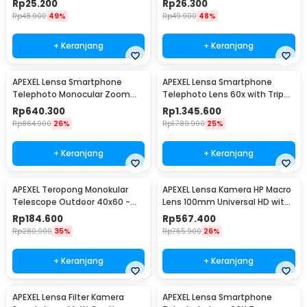
Rp
25.200
Rp
26.300
Rp
48.900
49%
Rp
49.900
48%
+ Keranjang
+ Keranjang
APEXEL Lensa Smartphone
APEXEL Lensa Smartphone
Telephoto Monocular Zoom
Telephoto Lens 60x with Tripod
36X with Tripod - APL-
- APL-60XFR50
Rp
640.300
Rp
1.345.600
JS36XJJ020
Rp
864.900
26%
Rp
1.789.900
25%
+ Keranjang
+ Keranjang
APEXEL Teropong Monokular
APEXEL Lensa Kamera HP Macro
Telescope Outdoor 40x60 -
Lens 100mm Universal HD with
APS-40X60DTZJ
Clip - APL-HB100U
Rp
184.600
Rp
567.400
Rp
280.900
35%
Rp
765.900
26%
+ Keranjang
+ Keranjang
APEXEL Lensa Filter Kamera
APEXEL Lensa Smartphone