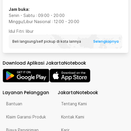
Jam buka:
Senin - Sabtu
:
09:00
-
20:00
Minggu/Libur Nasional
:
12:00
-
20:00
Idul Fitri
: libur
Selengkapnya
Beli langsung/self pickup di kota lainnya
Download Aplikasi JakartaNotebook
Layanan Pelanggan
JakartaNotebook
Bantuan
Tentang Kami
Klaim Garansi Produk
Kontak Kami
Biaya Pengiriman
Karir