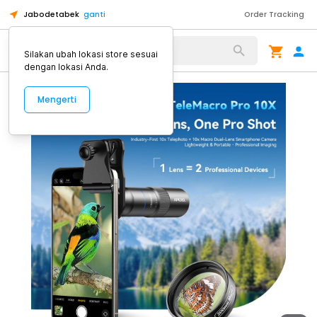
Jabodetabek
ganti
Order Tracking
Alat Kopi
Silakan ubah lokasi store sesuai
dengan lokasi Anda.
Mengerti