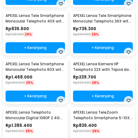
APEXEL Lensa Tele Smartphone
APEXEL Lensa Tele Smartphone
Monocular Telephoto 40X with
Monocular Telephoto 36X with
Tripod - APL-20-40XCR50
Tripod - APL-36XCR50
Rp
835.600
Rp
736.300
Rp
1.128.900
26%
Rp
994.900
26%
+ Keranjang
+ Keranjang
APEXEL Lensa Tele Smartphone
APEXEL Lensa Kamera HP
Monocular Telephoto 60X with
Telephoto 22X with Tripod dan
Tripod - APL-T20-60XJJ029
Universal Klip - APL-22XZJ
Rp
1.468.000
Rp
239.700
Rp
1.952.900
25%
Rp
328.900
28%
+ Keranjang
+ Keranjang
APEXEL Lensa Telephoto
APEXEL Lensa TeleZoom
Monocular Digital 1080P 2.4G
Telephoto Smartphone 5-10X
WiFi 1500mAh - APL-ETF150
Clip On - APL-TM5-10X
Rp
1.386.400
Rp
836.400
Rp
1.843.900
25%
Rp
1.129.900
26%