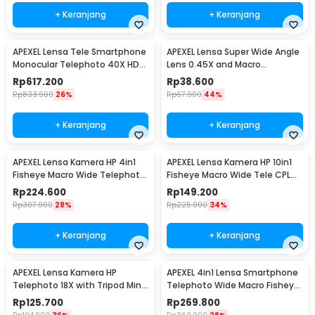
+ Keranjang
+ Keranjang
APEXEL Lensa Tele Smartphone
APEXEL Lensa Super Wide Angle
Monocular Telephoto 40X HD
Lens 0.45X and Macro
Image - APL-20-40X
Smartphone - APL-0.45WM
Rp
617.200
Rp
38.600
Rp
833.900
26%
Rp
67.900
44%
+ Keranjang
+ Keranjang
APEXEL Lensa Kamera HP 4in1
APEXEL Lensa Kamera HP 10in1
Fisheye Macro Wide Telephoto
Fisheye Macro Wide Tele CPL
Tripod - APL-T18XBZJ5
Kale Filter - APL-DG10
Rp
224.600
Rp
149.200
Rp
307.900
28%
Rp
225.900
34%
+ Keranjang
+ Keranjang
APEXEL Lensa Kamera HP
APEXEL 4in1 Lensa Smartphone
Telephoto 18X with Tripod Mini
Telephoto Wide Macro Fisheye
dan Klip - APL-T18ZJ
- APL-22X105-4IN1
Rp
125.700
Rp
269.800