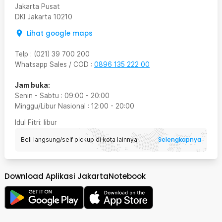
Jakarta Pusat
DKI Jakarta
10210
Lihat google maps
Telp
:
(021) 39 700 200
Whatsapp Sales / COD
:
0896 135 222 00
Jam buka:
Senin - Sabtu
:
09:00
-
20:00
Minggu/Libur Nasional
:
12:00
-
20:00
Idul Fitri
: libur
Selengkapnya
Beli langsung/self pickup di kota lainnya
Download Aplikasi JakartaNotebook