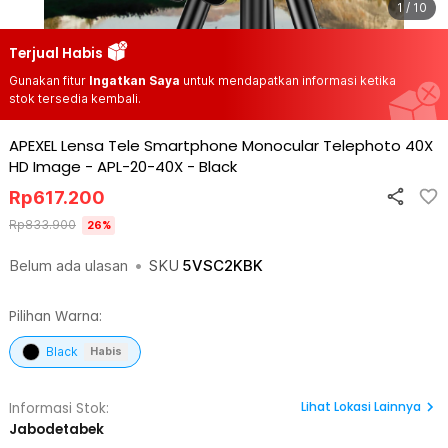
1 / 10
Terjual Habis
Gunakan fitur
Ingatkan Saya
untuk mendapatkan informasi ketika
stok tersedia kembali.
APEXEL Lensa Tele Smartphone Monocular Telephoto 40X
HD Image - APL-20-40X
-
Black
Rp
617.200
Rp
833.900
26
%
Belum ada ulasan
•
SKU
5VSC2KBK
Pilihan Warna:
Black
Habis
Lihat
Lokasi Lainnya
Informasi Stok:
Jabodetabek