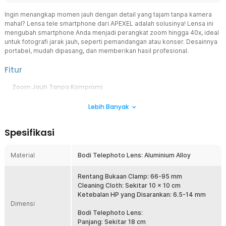
Ingin menangkap momen jauh dengan detail yang tajam tanpa kamera
mahal? Lensa tele smartphone dari APEXEL adalah solusinya! Lensa ini
mengubah smartphone Anda menjadi perangkat zoom hingga 40x, ideal
untuk fotografi jarak jauh, seperti pemandangan atau konser. Desainnya
portabel, mudah dipasang, dan memberikan hasil profesional.
Fitur
Zoom Jauh Tanpa Kompromi
Nikmati perbesaran 20x hingga 40x dengan rentang fokus mulai
Lebih Banyak
dari 5 M, memungkinkan Anda memotret objek jauh dengan detail
yang memukau. Tangkap momen langka tanpa kehilangan kualitas
gambar, cocok untuk pengamatan alam, konser, olahraga, hingga
Spesifikasi
pemula yang ingin mencoba kemampuan zoom profesional.
Optik Superior Tanpa Blur
Material
Bodi Telephoto Lens: Aluminium Alloy
Menggunakan 6 set lensa optik berkualitas 4K, lensa ini mampu
menghasilkan gambar yang sangat tajam dan detail, tidak akan
pecah meskipun di-zoom. Lapisan multilayer mampu mengurangi
Rentang Bukaan Clamp: 66-95 mm
pantulan cahaya, meningkatkan transmisi cahaya, mengurangi silau,
Cleaning Cloth: Sekitar 10 x 10 cm
dan memberikan perlindungan ekstra terhadap goresan dan debu.
Ketebalan HP yang Disarankan: 6.5-14 mm
Dimensi
Pasang Berbagai Perangkat
Bodi Telephoto Lens:
Dirancang untuk 98% smartphone yang ada di pasaran,
Panjang: Sekitar 18 cm