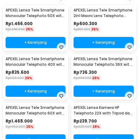
APEXEL Lensa Tele Smartphone
APEXEL Lensa Tele Smartphone
Monocular Telephoto 50X with
2in1 Macro Lens Telephoto
Tripod - APL-T50XJJ029
Zoom - APL-TM6
Rp
1.466.000
Rp
600.300
Rp
1.949.900
25%
Rp
810.900
26%
+ Keranjang
+ Keranjang
APEXEL Lensa Tele Smartphone
APEXEL Lensa Tele Smartphone
Monocular Telephoto 40X with
Monocular Telephoto 36X with
Tripod - APL-20-40XCR50
Tripod - APL-36XCR50
Rp
835.600
Rp
736.300
Rp
1.128.900
26%
Rp
994.900
26%
+ Keranjang
+ Keranjang
APEXEL Lensa Tele Smartphone
APEXEL Lensa Kamera HP
Monocular Telephoto 60X with
Telephoto 22X with Tripod dan
Tripod - APL-T20-60XJJ029
Universal Klip - APL-22XZJ
Rp
1.468.000
Rp
239.700
Rp
1.952.900
25%
Rp
328.900
28%