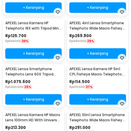
+ Keranjang
+ Keranjang
APEXEL Lensa Kamera HP
APEXEL 4in1 Lensa Smartphone
Telephoto 18X with Tripod Mini
Telephoto Wide Macro Fisheye
dan Klip - APL-T18ZJ
- APL-22X105-4IN1
Rp
125.700
Rp
269.800
Rp
194.900
36%
Rp
369.900
28%
+ Keranjang
+ Keranjang
APEXEL Lensa Smartphone
APEXEL Lensa Kamera HP 5in1
Telephoto Lens 60X Tripod
CPL Fisheye Macro Telephoto
Remote - APL-JS60XJJ09
Wide Angle - APL-DG5H
Rp
1.075.600
Rp
114.500
Rp
1.430.900
25%
Rp
179.900
37%
+ Keranjang
+ Keranjang
APEXEL Lensa Kamera HP Macro
APEXEL 10in1 Lensa Smartphone
Lens 100mm HD With Universal
Telephoto Wide Macro Fisheye
Klip - APL-HB100mm
- APL-22XDG9
Rp
213.300
Rp
291.000