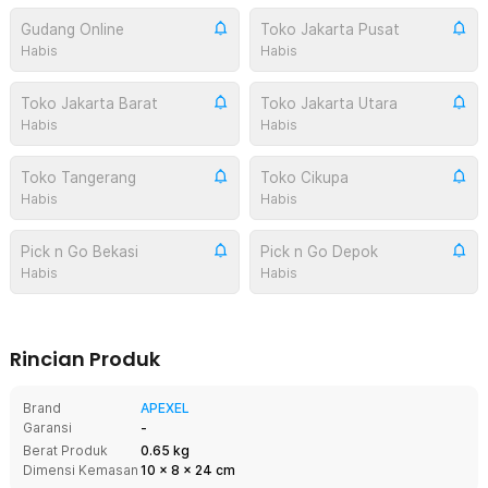
Gudang Online
Toko Jakarta Pusat
Habis
Habis
Toko Jakarta Barat
Toko Jakarta Utara
Habis
Habis
Toko Tangerang
Toko Cikupa
Habis
Habis
Pick n Go Bekasi
Pick n Go Depok
Habis
Habis
Rincian Produk
Brand
APEXEL
Garansi
-
Berat Produk
0.65 kg
Dimensi Kemasan
10
x
8
x
24
cm