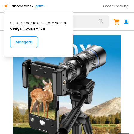
Jabodetabek
ganti
Order Tracking
Alat Kopi
Silakan ubah lokasi store sesuai
dengan lokasi Anda.
Mengerti