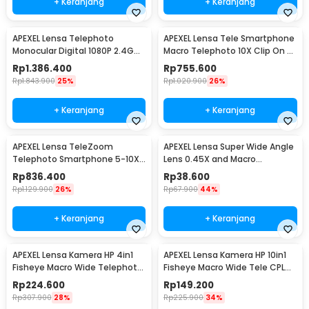
+ Keranjang
+ Keranjang
APEXEL Lensa Telephoto
APEXEL Lensa Tele Smartphone
Monocular Digital 1080P 2.4G
Macro Telephoto 10X Clip On -
WiFi 1500mAh - APL-ETF150
APL-TM10
Rp
1.386.400
Rp
755.600
Rp
1.843.900
25%
Rp
1.020.900
26%
+ Keranjang
+ Keranjang
APEXEL Lensa TeleZoom
APEXEL Lensa Super Wide Angle
Telephoto Smartphone 5-10X
Lens 0.45X and Macro
Clip On - APL-TM5-10X
Smartphone - APL-0.45WM
Rp
836.400
Rp
38.600
Rp
1.129.900
26%
Rp
67.900
44%
+ Keranjang
+ Keranjang
APEXEL Lensa Kamera HP 4in1
APEXEL Lensa Kamera HP 10in1
Fisheye Macro Wide Telephoto
Fisheye Macro Wide Tele CPL
Tripod - APL-T18XBZJ5
Kale Filter - APL-DG10
Rp
224.600
Rp
149.200
Rp
307.900
28%
Rp
225.900
34%