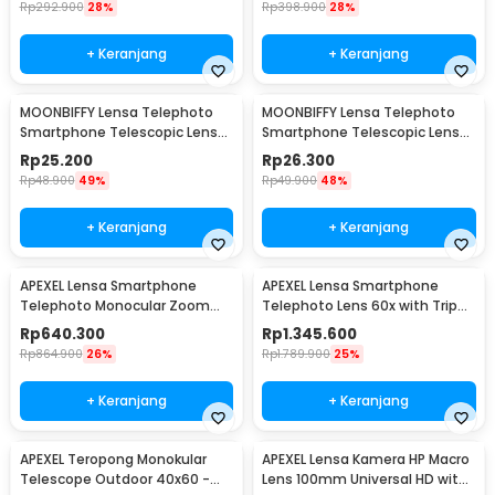
Rp
292.900
28%
Rp
398.900
28%
+ Keranjang
+ Keranjang
MOONBIFFY Lensa Telephoto
MOONBIFFY Lensa Telephoto
Smartphone Telescopic Lens
Smartphone Telescopic Lens
Anti Glare 8X - DW4638
Anti Glare 12X - DW4638
Rp
25.200
Rp
26.300
Rp
48.900
49%
Rp
49.900
48%
+ Keranjang
+ Keranjang
APEXEL Lensa Smartphone
APEXEL Lensa Smartphone
Telephoto Monocular Zoom
Telephoto Lens 60x with Tripod
36X with Tripod - APL-
- APL-60XFR50
Rp
640.300
Rp
1.345.600
JS36XJJ020
Rp
864.900
26%
Rp
1.789.900
25%
+ Keranjang
+ Keranjang
APEXEL Teropong Monokular
APEXEL Lensa Kamera HP Macro
Telescope Outdoor 40x60 -
Lens 100mm Universal HD with