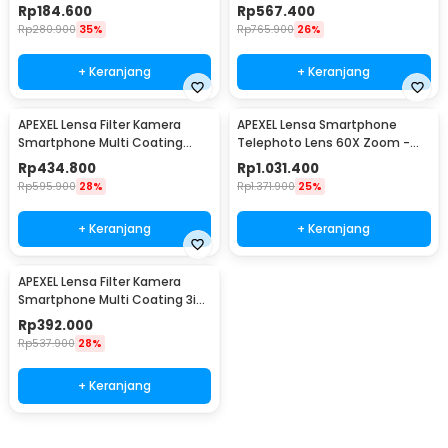
APS-40X60DTZJ
Clip - APL-HB100U
Rp
184.600
Rp
567.400
Rp
280.900
35%
Rp
765.900
26%
+ Keranjang
+ Keranjang
APEXEL Lensa Filter Kamera
APEXEL Lensa Smartphone
Smartphone Multi Coating
Telephoto Lens 60X Zoom -
UV/CPL/ND 67mm - APL-
APL-JS60X
Rp
434.800
Rp
1.031.400
67FL3N
Rp
595.900
28%
Rp
1.371.900
25%
+ Keranjang
+ Keranjang
APEXEL Lensa Filter Kamera
Smartphone Multi Coating 3in1
Clip 67mm - APL-67FL3S
Rp
392.000
Rp
537.900
28%
+ Keranjang