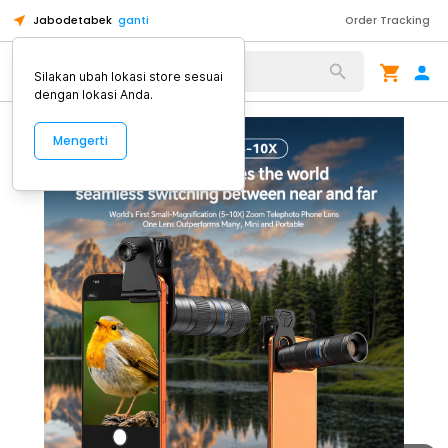
Jabodetabek
ganti
Order Tracking
Alat Kopi
Silakan ubah lokasi store sesuai
dengan lokasi Anda.
Mengerti