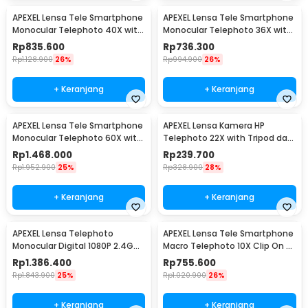
APEXEL Lensa Tele Smartphone
APEXEL Lensa Tele Smartphone
Monocular Telephoto 40X with
Monocular Telephoto 36X with
Tripod - APL-20-40XCR50
Tripod - APL-36XCR50
Rp
835.600
Rp
736.300
Rp
1.128.900
26%
Rp
994.900
26%
+ Keranjang
+ Keranjang
APEXEL Lensa Tele Smartphone
APEXEL Lensa Kamera HP
Monocular Telephoto 60X with
Telephoto 22X with Tripod dan
Tripod - APL-T20-60XJJ029
Universal Klip - APL-22XZJ
Rp
1.468.000
Rp
239.700
Rp
1.952.900
25%
Rp
328.900
28%
+ Keranjang
+ Keranjang
APEXEL Lensa Telephoto
APEXEL Lensa Tele Smartphone
Monocular Digital 1080P 2.4G
Macro Telephoto 10X Clip On -
WiFi 1500mAh - APL-ETF150
APL-TM10
Rp
1.386.400
Rp
755.600
Rp
1.843.900
25%
Rp
1.020.900
26%
+ Keranjang
+ Keranjang