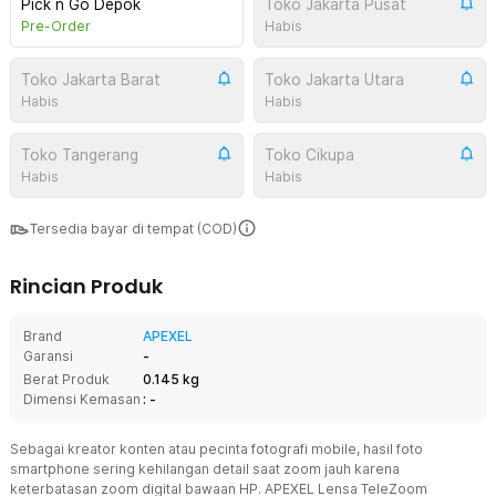
Pick n Go Depok
Toko Jakarta Pusat
Pre-Order
Habis
Toko Jakarta Barat
Toko Jakarta Utara
Habis
Habis
Toko Tangerang
Toko Cikupa
Habis
Habis
Tersedia bayar di tempat (COD)
Rincian Produk
Brand
APEXEL
Garansi
-
Berat Produk
0.145 kg
Dimensi Kemasan
: -
Sebagai kreator konten atau pecinta fotografi mobile, hasil foto
smartphone sering kehilangan detail saat zoom jauh karena
keterbatasan zoom digital bawaan HP. APEXEL Lensa TeleZoom