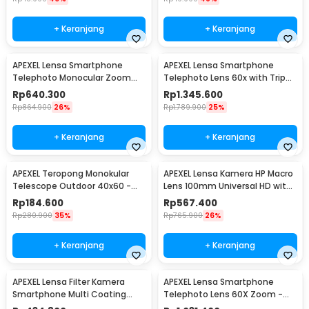
+ Keranjang
+ Keranjang
APEXEL Lensa Smartphone
APEXEL Lensa Smartphone
Telephoto Monocular Zoom
Telephoto Lens 60x with Tripod
36X with Tripod - APL-
- APL-60XFR50
Rp
640.300
Rp
1.345.600
JS36XJJ020
Rp
864.900
26%
Rp
1.789.900
25%
+ Keranjang
+ Keranjang
APEXEL Teropong Monokular
APEXEL Lensa Kamera HP Macro
Telescope Outdoor 40x60 -
Lens 100mm Universal HD with
APS-40X60DTZJ
Clip - APL-HB100U
Rp
184.600
Rp
567.400
Rp
280.900
35%
Rp
765.900
26%
+ Keranjang
+ Keranjang
APEXEL Lensa Filter Kamera
APEXEL Lensa Smartphone
Smartphone Multi Coating
Telephoto Lens 60X Zoom -
UV/CPL/ND 67mm - APL-
APL-JS60X