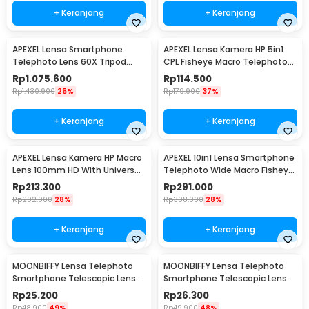
+ Keranjang
+ Keranjang
APEXEL Lensa Smartphone
APEXEL Lensa Kamera HP 5in1
Telephoto Lens 60X Tripod
CPL Fisheye Macro Telephoto
Remote - APL-JS60XJJ09
Wide Angle - APL-DG5H
Rp
1.075.600
Rp
114.500
Rp
1.430.900
25%
Rp
179.900
37%
+ Keranjang
+ Keranjang
APEXEL Lensa Kamera HP Macro
APEXEL 10in1 Lensa Smartphone
Lens 100mm HD With Universal
Telephoto Wide Macro Fisheye
Klip - APL-HB100mm
- APL-22XDG9
Rp
213.300
Rp
291.000
Rp
292.900
28%
Rp
398.900
28%
+ Keranjang
+ Keranjang
MOONBIFFY Lensa Telephoto
MOONBIFFY Lensa Telephoto
Smartphone Telescopic Lens
Smartphone Telescopic Lens
Anti Glare 8X - DW4638
Anti Glare 12X - DW4638
Rp
25.200
Rp
26.300
Rp
48.900
49%
Rp
49.900
48%