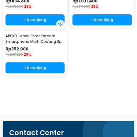
Rp
434.800
Rp
1.031.400
67FL3N
Rp
595.900
28%
Rp
1.371.900
25%
+ Keranjang
+ Keranjang
APEXEL Lensa Filter Kamera
Smartphone Multi Coating 3in1
Clip 67mm - APL-67FL3S
Rp
392.000
Rp
537.900
28%
+ Keranjang
Beli Sekarang
Contact Center