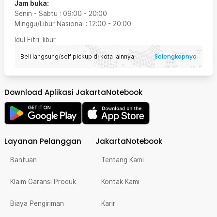
Jam buka:
Senin - Sabtu
:
09:00
-
20:00
Minggu/Libur Nasional
:
12:00
-
20:00
Idul Fitri
: libur
Selengkapnya
Beli langsung/self pickup di kota lainnya
Download Aplikasi JakartaNotebook
Layanan Pelanggan
JakartaNotebook
Bantuan
Tentang Kami
Klaim Garansi Produk
Kontak Kami
Biaya Pengiriman
Karir