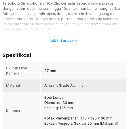
Telephoto Smartphone 5-10X Clip On hadir sebagai solusi praktis
dengan zoom optik manual hingga 10x untuk membantu menghasilkan
foto jarak jauh yang lebih tajam, detail, dan minim blur langsung dari
smartphone Anda. Dengan desain portable dan sistem clip universal,
lensa telephoto HP ini cocok digunakan untuk hunting foto, traveling,
konser, hingga konten outdoor.
Fitur
Lebih Banyak
Zoom Optik 5-10X
Spesifikasi
APEXEL TeleZoom menghadirkan pembesaran optik manual mulai
dari 5x hingga 10x untuk membantu menangkap objek jauh dengan
detail lebih jelas dibanding zoom digital biasa. Cocok digunakan
Ukuran Filter
37 mm
untuk fotografi landscape, konser, olahraga, satwa, maupun street
Kamera
photography tanpa harus mendekati objek secara langsung. Sistem
zoom optik membantu menjaga kualitas gambar tetap tajam dan
Material
Aircraft Grade Aluminum
natural tanpa pecah saat diperbesar.
Sistem Fokus Manual Presisi
Bodi Lensa
Dilengkapi focusing ring manual yang memungkinkan pengaturan
Diameter: 33 mm
fokus lebih akurat sesuai kebutuhan pengambilan gambar. Sistem
Panjang: 125 mm
Dimensi
ini memberikan kontrol layaknya kamera profesional sehingga hasil
foto terlihat lebih tajam dan minim blur. Sangat cocok untuk
Kotak Penyimpanan: 170 x 125 x 60 mm
pengguna yang ingin meningkatkan kualitas fotografi smartphone
Bukaan Penjepit: Sekitar 25 mm (Maksimal)
secara signifikan dibanding hanya mengandalkan kamera bawaan