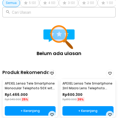
Semua
5
(
0
)
4
(
0
)
3
(
0
)
2
(
0
)
1
(
0
)
Cari Ulasan
Belum ada ulasan
Produk Rekomendasi
APEXEL Lensa Tele Smartphone
APEXEL Lensa Tele Smartphone
Monocular Telephoto 50X with
2in1 Macro Lens Telephoto
Tripod - APL-T50XJJ029
Zoom - APL-TM6
Rp
1.466.000
Rp
600.300
Rp
1.949.900
25%
Rp
810.900
26%
+ Keranjang
+ Keranjang