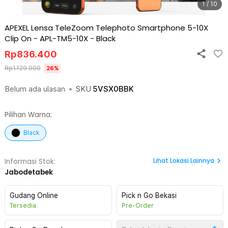
1 / 10
APEXEL Lensa TeleZoom Telephoto Smartphone 5-10X
Clip On - APL-TM5-10X
-
Black
Rp
836.400
Rp
1.129.900
26
%
Belum ada ulasan
•
SKU
5VSX0BBK
Pilihan Warna:
Black
Lihat
Lokasi Lainnya
Informasi Stok:
Jabodetabek
Gudang Online
Pick n Go Bekasi
Tersedia
Pre-Order