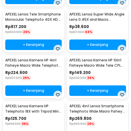
APEXEL Lensa Tele Smartphone
APEXEL Lensa Super Wide Angle
Monocular Telephoto 40X HD
Lens 0.45X and Macro
Image - APL-20-40X
Smartphone - APL-0.45WM
Rp
617.200
Rp
38.600
Rp
833.900
26%
Rp
67.900
44%
+ Keranjang
+ Keranjang
APEXEL Lensa Kamera HP 4in1
APEXEL Lensa Kamera HP 10in1
Fisheye Macro Wide Telephoto
Fisheye Macro Wide Tele CPL
Tripod - APL-T18XBZJ5
Kale Filter - APL-DG10
Rp
224.600
Rp
149.200
Rp
307.900
28%
Rp
225.900
34%
+ Keranjang
+ Keranjang
APEXEL Lensa Kamera HP
APEXEL 4in1 Lensa Smartphone
Telephoto 18X with Tripod Mini
Telephoto Wide Macro Fisheye
dan Klip - APL-T18ZJ
- APL-22X105-4IN1
Rp
125.700
Rp
269.800
Rp
194.900
36%
Rp
369.900
28%