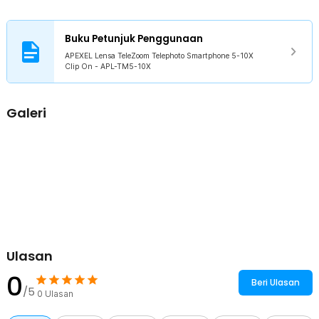
APEXEL TeleZoom dilengkapi universal clip presisi yang kompatibel
dengan sebagian besar smartphone populer seperti iPhone,
Samsung, Xiaomi, OPPO, Vivo, Huawei, hingga Google Pixel. Sistem
Buku Petunjuk Penggunaan
clip memastikan posisi lensa tetap sejajar dengan kamera utama
sehingga pemasangan lebih stabil dan praktis tanpa perlu alat
APEXEL Lensa TeleZoom Telephoto Smartphone 5-10X
Clip On - APL-TM5-10X
tambahan. Cocok digunakan untuk content creator maupun
pengguna casual yang ingin upgrade kualitas kamera HP dengan
mudah.
Galeri
Kelengkapan Produk
Rincian yang Anda dapatkan untuk pembelian produk ini:
1 x APEXEL Lensa TeleZoom Telephoto Smartphone 5-10X Clip
On - APL-TM5-10X
1 x Klip
1 x Tutup Lensa
1 x Eyecup
1 x Klip Universal
1 x Kain Pembersih
1 x Tas Penyimpanan
Ulasan
1 x Panduan Penggunaan
0
Beri Ulasan
/5
0
Ulasan