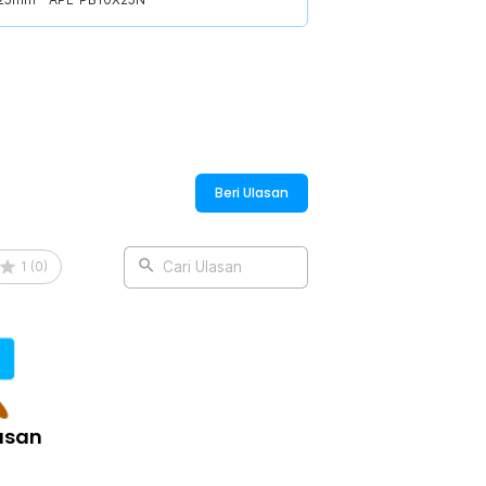
Beri Ulasan
1
(
0
)
Cari Ulasan
asan