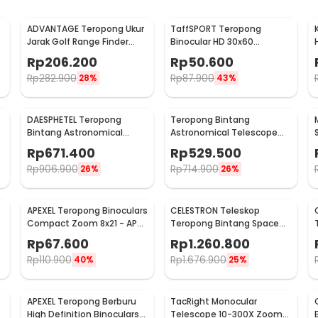
ADVANTAGE Teropong Ukur
TaffSPORT Teropong
Jarak Golf Range Finder
Binocular HD 30x60
Digital 7x18 - AD-964
Portable Outdoor
Rp
206.200
Rp
50.600
126M/1000M
Rp
282.900
Rp
87.900
28%
43%
DAESPHETEL Teropong
Teropong Bintang
Bintang Astronomical
Astronomical Telescope
Telescope 700/76mm -
700/60mm - F70060
Rp
671.400
Rp
529.500
F70076
Rp
906.900
Rp
714.900
26%
26%
APEXEL Teropong Binoculars
CELESTRON Teleskop
Compact Zoom 8x21 - APS-
Teropong Bintang Space
8X21
Astronomical 80mm -
Rp
67.600
Rp
1.260.800
SCTW-80
Rp
110.900
Rp
1.676.900
40%
25%
APEXEL Teropong Berburu
TacRight Monocular
m
High Definition Binoculars
Telescope 10-300X Zoom