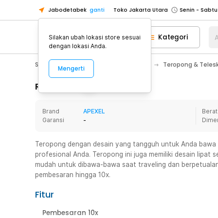
Jabodetabek
ganti
Toko Jakarta Utara
Toko Tangerang
Kategori
A
Silakan ubah lokasi store sesuai
Toko Cikupa
dengan lokasi Anda.
Pick n Go Jakarta Barat
Senin - J
Sport & Outdoor
Camping & Hiking
Teropong & Teles
Mengerti
Pick n Go Bekasi
Senin - Jumat (08
Pick n Go Depok
Senin - Jumat (08
Rincian Produk
Toko Jakarta Pusat
Senin - Sabtu
Brand
APEXEL
Berat
Toko Jakarta Barat
Senin - Sabtu
Garansi
-
Dime
Toko Jakarta Utara
Toko Tangerang
Teropong dengan desain yang tangguh untuk Anda bawa 
profesional Anda. Teropong ini juga memiliki desain lipat s
Toko Cikupa
mudah untuk dibawa-bawa saat traveling dan berpetualan
Pick n Go Jakarta Barat
Senin - J
pembesaran hingga 10x.
Pick n Go Bekasi
Senin - Jumat (08
Fitur
Pick n Go Depok
Senin - Jumat (08
Pembesaran 10x