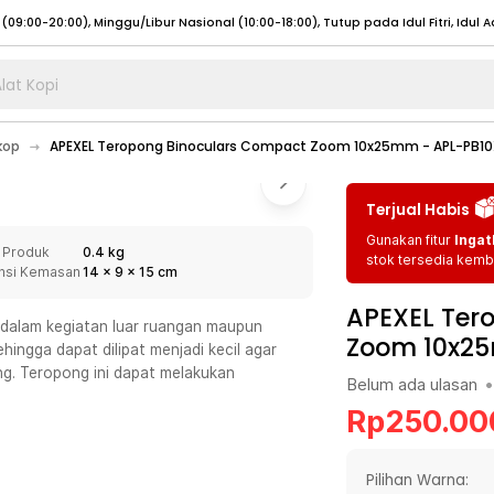
lat Kopi
umat (07:00 - 20:00), Sabtu - Minggu (08:00 - 20:00), Tutup pada Idul Fitri
Sele
kop
APEXEL Teropong Binoculars Compact Zoom 10x25mm - APL-PB1
:00 - 20:00), Sabtu - Minggu/ Libur Nasional (08:00 - 17:00)
Selengkapnya
:00 - 20:00), Sabtu - Minggu/ Libur Nasional (08:00 - 17:00)
Selengkapnya
Terjual Habis
 (09:00-20:00), Minggu/Libur Nasional (12:00-20:00), Tutup pada Idul Fitri
Sele
Gunakan fitur
Ingat
 Produk
0.4 kg
 (09:00-20:00), Minggu/Libur Nasional (12:00-20:00), Tutup pada Idul Fitri
Sele
stok tersedia kemba
nsi Kemasan
14
x
9
x
15
cm
APEXEL Ter
dalam kegiatan luar ruangan maupun
Zoom 10x2
ehingga dapat dilipat menjadi kecil agar
g. Teropong ini dapat melakukan
Belum ada ulasan
•
umat (07:00 - 20:00), Sabtu - Minggu (08:00 - 20:00), Tutup pada Idul Fitri
Sele
Rp
250.00
:00 - 20:00), Sabtu - Minggu/ Libur Nasional (08:00 - 17:00)
Selengkapnya
:00 - 20:00), Sabtu - Minggu/ Libur Nasional (08:00 - 17:00)
Selengkapnya
Pilihan Warna: