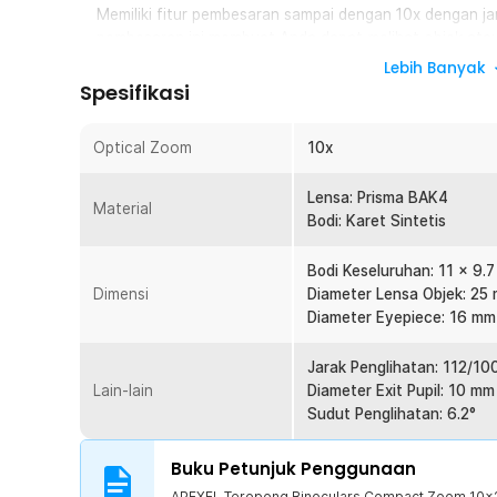
Memiliki fitur pembesaran sampai dengan 10x dengan ja
pembesaran ini membuat Anda dapat melihat objek atau
kejauhan.
Lebih Banyak
Spesifikasi
Hasil Penglihatan Jernih dan Jelas
Menggunakan lensa prisma BAK4 sehingga lensa ini ma
sangat jernih dan jelas. Lensa ini juga sudah sering d
Optical Zoom
10x
outdoor.
Lensa: Prisma BAK4
Ringkas dan Ringan
Material
Bodi: Karet Sintetis
Mudah dibawa ke mana-mana, terutama saat Anda berp
produk ini sudah dilengkapi dengan tas kecil. Selain itu
Bodi Keseluruhan: 11 x 9.7
Anda.
Dimensi
Diameter Lensa Objek: 25
Diameter Eyepiece: 16 mm
Kelengkapan Produk
Rincian yang Anda dapatkan untuk pembelian produk ini
Jarak Penglihatan: 112/1
1 x APEXEL Teropong Binoculars Compact Zoom 1
Lain-lain
Diameter Exit Pupil: 10 mm
1 x Kain Pembersih
Sudut Penglihatan: 6.2°
1 x Lanyard
1 x Tas
Buku Petunjuk Penggunaan
1 x Panduan Penggunaan
APEXEL Teropong Binoculars Compact Zoom 10