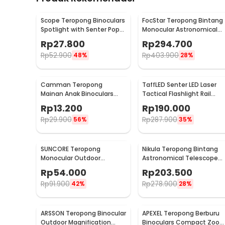
Scope Teropong Binoculars
FocStar Teropong Bintang
Spotlight with Senter Pop-
Monocular Astronomical
Up Light 4x30mm - JYW-
Telescope 300/70mm -
Rp
27.800
Rp
294.700
1226
F30070M
Rp
52.900
Rp
403.900
48%
28%
Camman Teropong
TaffLED Senter LED Laser
Mainan Anak Binoculars
Tactical Flashlight Rail
Telescope 2.5x26 - 1138
Mount 200 Lumens - JGSD
Rp
13.200
Rp
190.000
Rp
29.900
Rp
287.900
56%
35%
SUNCORE Teropong
Nikula Teropong Bintang
Monocular Outdoor
Astronomical Telescope
Magnification 40x60
360/50mm 90x - F36050
Rp
54.000
Rp
203.500
Waterproof - 1040
Rp
91.900
Rp
278.900
42%
28%
ARSSON Teropong Binocular
APEXEL Teropong Berburu
Outdoor Magnification
Binoculars Compact Zoo