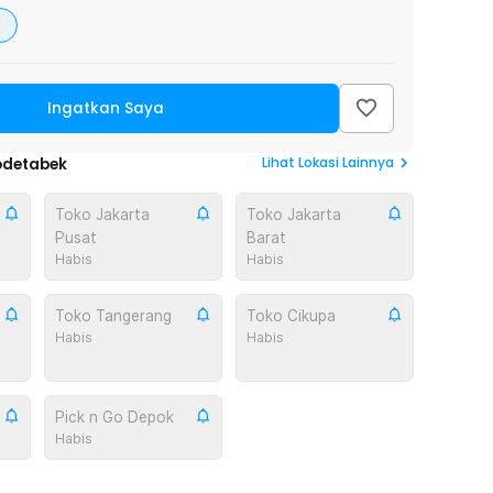
Ingatkan Saya
Lihat
Lokasi Lainnya
odetabek
Toko Jakarta
Toko Jakarta
Pusat
Barat
Habis
Habis
Toko Tangerang
Toko Cikupa
Habis
Habis
Pick n Go Depok
Habis