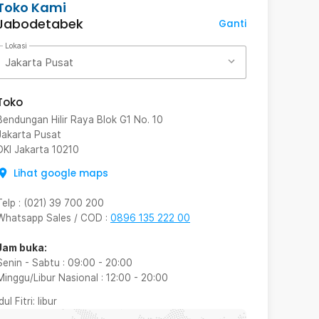
Toko Kami
Jabodetabek
Ganti
Lokasi
Jakarta Pusat
Toko
Bendungan Hilir Raya Blok G1 No. 10
Jakarta Pusat
DKI Jakarta
10210
Lihat google maps
Telp
:
(021) 39 700 200
Whatsapp Sales / COD
:
0896 135 222 00
Jam buka:
Senin - Sabtu
:
09:00
-
20:00
Minggu/Libur Nasional
:
12:00
-
20:00
Idul Fitri
: libur