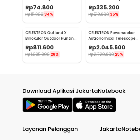
22x25 Waterproof - PMT
10x42mm - APL-RB10X42
Rp
74.800
Rp
335.200
Rp
111.900
Rp
512.900
34%
35%
CELESTRON Outland X
CELESTRON Powerseeker
Binokular Outdoor Hunting
Astronomical Telescope
10x42 Waterproof - 71347
Teropong 80mm - 80EQ
Rp
811.600
Rp
2.045.600
Rp
1.095.900
Rp
2.720.900
26%
25%
Download Aplikasi JakartaNotebook
Layanan Pelanggan
JakartaNoteb