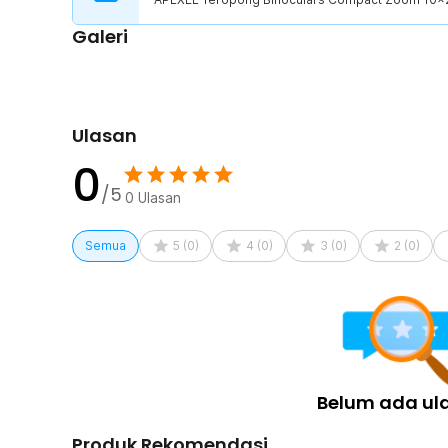
Galeri
Ulasan
0
/5
0
Ulasan
Semua
5
(
0
)
4
(
0
)
3
(
0
)
2
(
0
)
Belum ada ul
Produk Rekomendasi