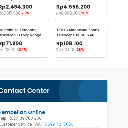
Telescope - Deluxe 80EQ
Telescope EQ2 Mount
Rp
2.494.300
Rp
4.558.200
910/90mm - Deluxe 90EQ
Rp
3.317.900
Rp
6.062.900
25%
25%
Elecminute Teropong
TTVXO Monocular Zoom
Binokular HD Long Range
Telescope 10-300x40 -
40x22 - WYJ01
FBA44
Rp
71.900
Rp
108.100
Rp
108.000
Rp
150.000
34%
28%
Contact Center
Pembelian Online
Telp : (021) 39 700 200
Customer Service (WA) :
0899 721 7050