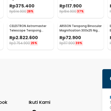
Compact Zoom 12x42 -
with Tripod and Clip - T-11
Rp
375.400
Rp
117.900
APL-RB12X42
Rp
514.900
Rp
184.900
28%
37%
CELESTRON Astromaster
ARSSON Teropong Binocular
Telescope Teropong
Magnification 300x25 Night
Bintang Astronomical -
Vision - XB821PP
Rp
2.822.600
Rp
72.900
130EQ
Rp
3.754.900
Rp
117.900
25%
39%
ook
Ikuti Kami