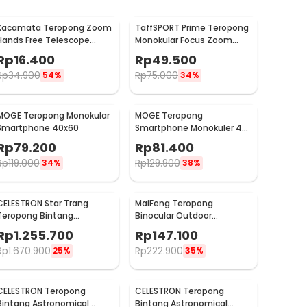
Kacamata Teropong Zoom
TaffSPORT Prime Teropong
Hands Free Telescope
Monokular Focus Zoom
Glasses untuk Fishing -
Lens 16x52 66M/8000M -
Rp
16.400
Rp
49.500
HG00117
TF16
Rp
34.900
Rp
75.000
54%
34%
MOGE Teropong Monokular
MOGE Teropong
Smartphone 40x60
Smartphone Monokuler 40
x 60 Magnification Zoom -
Rp
79.200
Rp
81.400
KL1040
Rp
119.000
Rp
129.900
34%
38%
CELESTRON Star Trang
MaiFeng Teropong
Teropong Bintang
Binocular Outdoor
Astronomical - SCTW-70
Magnification 60x60
Rp
1.255.700
Rp
147.100
160000M - A4163
Rp
1.670.900
Rp
222.900
25%
35%
CELESTRON Teropong
CELESTRON Teropong
Bintang Astronomical
Bintang Astronomical