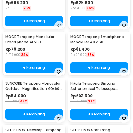
700/76mm - F70076
700/60mm - F70060
Rp
666.200
Rp
529.500
Rp
899.900
26%
Rp
714.900
26%
+ Keranjang
+ Keranjang
MOGE Teropong Monokular
MOGE Teropong Smartphone
Smartphone 40x60
Monokuler 40 x 60
Magnification Zoom - KL1040
Rp
79.200
Rp
81.400
Rp
119.000
34%
Rp
129.900
38%
+ Keranjang
+ Keranjang
SUNCORE Teropong Monocular
Nikula Teropong Bintang
Outdoor Magnification 40x60
Astronomical Telescope
Waterproof - 1040
360/50mm 90x - F36050
Rp
54.000
Rp
203.500
Rp
91.900
42%
Rp
278.900
28%
+ Keranjang
+ Keranjang
CELESTRON Teleskop Teropong
CELESTRON Star Trang