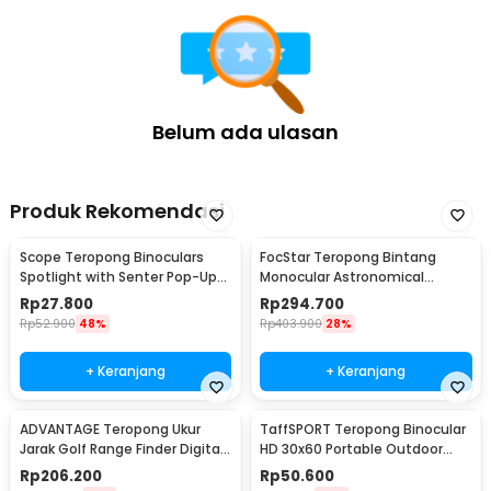
Belum ada ulasan
Produk Rekomendasi
Scope Teropong Binoculars
FocStar Teropong Bintang
Spotlight with Senter Pop-Up
Monocular Astronomical
Light 4x30mm - JYW-1226
Telescope 300/70mm -
Rp
27.800
Rp
294.700
F30070M
Rp
52.900
48%
Rp
403.900
28%
+ Keranjang
+ Keranjang
ADVANTAGE Teropong Ukur
TaffSPORT Teropong Binocular
Jarak Golf Range Finder Digital
HD 30x60 Portable Outdoor
7x18 - AD-964
126M/1000M
Rp
206.200
Rp
50.600