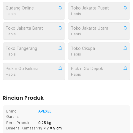
Gudang Online
Toko Jakarta Pusat
Habis
Habis
Toko Jakarta Barat
Toko Jakarta Utara
Habis
Habis
Toko Tangerang
Toko Cikupa
Habis
Habis
Pick n Go Bekasi
Pick n Go Depok
Habis
Habis
Rincian Produk
Brand
APEXEL
Garansi
-
Berat Produk
0.25 kg
Dimensi Kemasan
13
x
7
x
9
cm