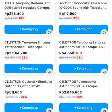
APEXEL Teropong Berburu High
TacRight Monocular Telescope
Definition Binoculars Compact
10-300X Zoom with Tripod and
Zoom 12x42 - APL-RB12X42
Clip - T-11
Rp
375.400
Rp
117.900
Rp
514.900
28%
Rp
184.900
37%
+ Keranjang
+ Keranjang
CELESTRON Teropong Bintang
CELESTRON Teropong Bintang
Astronomical Telescope -
Astronomical Telescope EQ2
Deluxe 80EQ
Mount 910/90mm - Deluxe
Rp
2.544.700
Rp
4.558.200
90EQ
Rp
3.384.900
25%
Rp
6.062.900
25%
+ Keranjang
+ Keranjang
CELESTRON Outland X Binokular
CELESTRON Powerseeker
Outdoor Hunting 10x42
Astronomical Telescope
Waterproof - 71347
Teropong 80mm - 80EQ
Rp
811.600
Rp
2.045.600
Rp
1.095.900
26%
Rp
2.720.900
25%
+ Keranjang
+ Keranjang