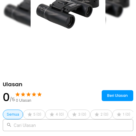
Ulasan
0
Beri Ulasan
/5
0
Ulasan
Semua
5
(
0
)
4
(
0
)
3
(
0
)
2
(
0
)
1
(
0
)
Cari Ulasan