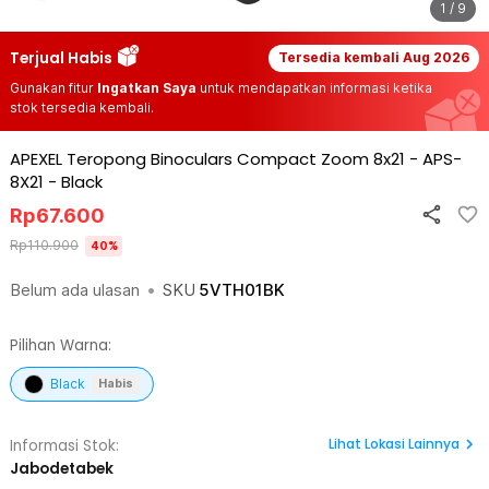
1 / 9
Terjual Habis
Tersedia kembali
Aug 2026
Gunakan fitur
Ingatkan Saya
untuk mendapatkan informasi ketika
stok tersedia kembali.
APEXEL Teropong Binoculars Compact Zoom 8x21 - APS-
8X21
-
Black
Rp
67.600
Rp
110.900
40
%
Belum ada ulasan
•
SKU
5VTH01BK
Pilihan Warna:
Black
Habis
Lihat
Lokasi Lainnya
Informasi Stok:
Jabodetabek