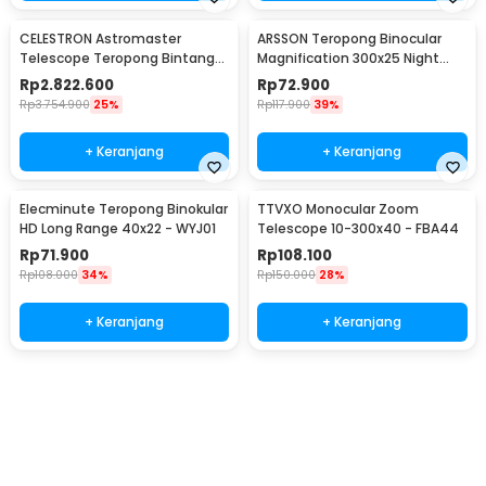
CELESTRON Astromaster
ARSSON Teropong Binocular
Telescope Teropong Bintang
Magnification 300x25 Night
Astronomical - 130EQ
Vision - XB821PP
Rp
2.822.600
Rp
72.900
Rp
3.754.900
25%
Rp
117.900
39%
+ Keranjang
+ Keranjang
Elecminute Teropong Binokular
TTVXO Monocular Zoom
HD Long Range 40x22 - WYJ01
Telescope 10-300x40 - FBA44
Rp
71.900
Rp
108.100
Rp
108.000
34%
Rp
150.000
28%
+ Keranjang
+ Keranjang
Ingatkan Saya