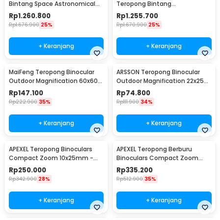
Bintang Space Astronomical
Teropong Bintang
80mm - SCTW-80
Astronomical - SCTW-70
Rp
1.260.800
Rp
1.255.700
Rp
1.676.900
25%
Rp
1.670.900
25%
+ Keranjang
+ Keranjang
MaiFeng Teropong Binocular
ARSSON Teropong Binocular
Outdoor Magnification 60x60
Outdoor Magnification 22x25
160000M - A4163
Waterproof - PMT
Rp
147.100
Rp
74.800
Rp
222.900
35%
Rp
111.900
34%
+ Keranjang
+ Keranjang
APEXEL Teropong Binoculars
APEXEL Teropong Berburu
Compact Zoom 10x25mm -
Binoculars Compact Zoom
APL-PB10X25N
10x42mm - APL-RB10X42
Rp
250.000
Rp
335.200
Rp
342.900
28%
Rp
512.900
35%
+ Keranjang
+ Keranjang