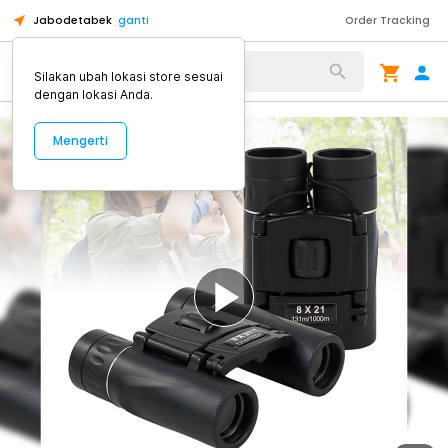
Jabodetabek
ganti
Order Tracking
Alat Kopi
Silakan ubah lokasi store sesuai
dengan lokasi Anda.
Mengerti