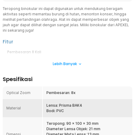
Teropong binokular ini dapat digunakan untuk mendukung beragam
aktivitas seperti memantau burung di hutan, menonton konser, hingga
melihat pertandingan olahraga. Alat ini dapat memperbesar objek yang
jauh agar dapat dilihat dengan sangat jelas. Miliki binokular dari APEXEL
ini sekarang juga!
Fitur
Pembesaran 8 Kali
Keunggulan teropong binokular dari APEXEL adalah kemampuannya
Lebih Banyak
memperbesar objek hingga 8 kali dengan bidang pandang
mencapai 1000 M. Pembesaran pada teropong ini memungkinkan
Anda memfokuskan objek agar lebih jelas terlihat oleh mata.
Spesifikasi
Lensa Kaca Optical
Teropong ini menggunakan lensa kaca optikal BAK4, sehingga
Optical Zoom
Pembesaran: 8x
mampu memberikan hasil penglihatan yang sangat jernih dan jelas.
Hal ini bertujuan memberikan kenyamanan saat menggunakan
binokular.
Lensa: Prisma BAK4
Material
Bodi: PVC
Desain Portabel
Dilengkapi kantong penyimpanan dengan celah ikat pinggang guna
Teropong: 90 x 100 x 30 mm
memudahkan Anda membawa teropong ini. Anda juga dapat
Diameter Lensa Objek: 21 mm
mengalungkannya di leher menggunakan tali yang tersedia.
Dimensi
Diameter Mata Lensa: 13 mm