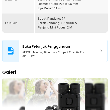
Diameter Exit Pupil: 2.6 mm
Kelengkapan Produk
Eye Relief: 11 mm
Rincian yang Anda dapatkan untuk pembelian produk ini:
Sudut Pandang: 7°
1 x APEXEL Teropong Binoculars Compact Zoom 8x21 - APS-
Lain-lain
Jarak Pandang: 131/1000 M
8X21
Panjang Mini Focus: 2 M
1 x Kain Microfiber
1 x Kantong Penyimpanan
1 x Panduan Penggunaan
Buku Petunjuk Penggunaan
APEXEL Teropong Binoculars Compact Zoom 8x21 -
APS-8X21
Galeri