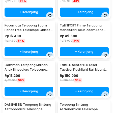
Rp
282.900
28%
Rp
87.900
43%
+ Keranjang
+ Keranjang
Kacamata Teropong Zoom
TaffSPORT Prime Teropong
Hands Free Telescope Glasses
Monokular Focus Zoom Lens
untuk Fishing - HG00117
16x52 66M/8000M - TF16
Rp
16.400
Rp
49.500
Rp
34.900
54%
Rp
75.000
34%
+ Keranjang
+ Keranjang
Camman Teropong Mainan
TaffLED Senter LED Laser
Anak Binoculars Telescope
Tactical Flashlight Rail Mount
2.5x26 - 1138
200 Lumens - JGSD
Rp
13.200
Rp
190.000
Rp
29.900
56%
Rp
287.900
35%
+ Keranjang
+ Keranjang
DAESPHETEL Teropong Bintang
Teropong Bintang
Astronomical Telescope
Astronomical Telescope