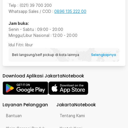
Telp
:
(021) 39 700 200
Whatsapp Sales / COD
:
0896 135 222 00
Jam buka:
Senin - Sabtu
:
09:00
-
20:00
Minggu/Libur Nasional
:
12:00
-
20:00
Idul Fitri
: libur
Selengkapnya
Beli langsung/self pickup di kota lainnya
Download Aplikasi JakartaNotebook
Layanan Pelanggan
JakartaNotebook
Bantuan
Tentang Kami