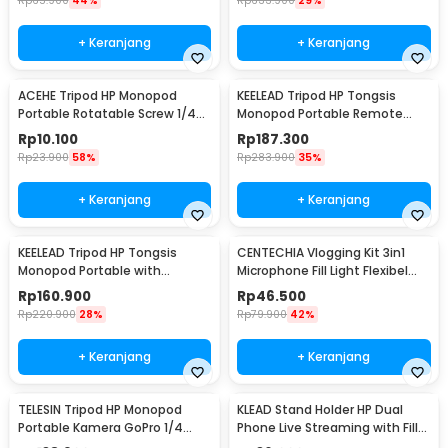
Rp
65.900
44%
Rp
633.900
29%
+ Keranjang
+ Keranjang
ACEHE Tripod HP Monopod
KEELEAD Tripod HP Tongsis
Portable Rotatable Screw 1/4
Monopod Portable Remote
Inch with Holder - K-518
Bluetooth Fill Light - L16
Rp
10.100
Rp
187.300
Rp
23.900
58%
Rp
283.900
35%
+ Keranjang
+ Keranjang
KEELEAD Tripod HP Tongsis
CENTECHIA Vlogging Kit 3in1
Monopod Portable with
Microphone Fill Light Flexibel
Remote Bluetooth - L16
Tripod - AY-49
Rp
160.900
Rp
46.500
Rp
220.900
28%
Rp
79.900
42%
+ Keranjang
+ Keranjang
TELESIN Tripod HP Monopod
KLEAD Stand Holder HP Dual
Portable Kamera GoPro 1/4
Phone Live Streaming with Fill
Inch Screw - GP-AAT-003-DZ
Light 15.5cm - XXFT001