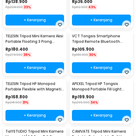
Rp
138.900
Rp
36.000
Rp
204.900
33%
Rp
62.900
43%
+ Keranjang
+ Keranjang
TELESIN Tripod Mini Kamera Aksi
VCT Tongsis Smartphone
Portable Floating 3 Prong
Tripod Remote Bluetooth
Monopod - S1-TSS-02
Selfie Stick 1.7M - K28
Rp
180.400
Rp
105.900
Rp
274.900
35%
Rp
149.900
30%
+ Keranjang
+ Keranjang
TELESIN Tripod HP Monopod
APEXEL Tripod HP Tongsis
Portable Flexible with Magnetic
Monopod Portable Fill Light
Phone Holder - P3-FM-02
Screw 1/4 Inch - APL-JJ077FL
Rp
168.800
Rp
199.900
Rp
241.900
31%
Rp
299.900
34%
+ Keranjang
+ Keranjang
TaffSTUDIO Tripod Mini Kamera
CAMVATE Tripod Mini Kamera