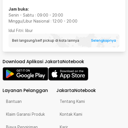
Jam buka:
Senin - Sabtu
:
09:00
-
20:00
Minggu/Libur Nasional
:
12:00
-
20:00
Idul Fitri
: libur
Selengkapnya
Beli langsung/self pickup di kota lainnya
Download Aplikasi JakartaNotebook
Layanan Pelanggan
JakartaNotebook
Bantuan
Tentang Kami
Klaim Garansi Produk
Kontak Kami
Biaya Pengiriman
Karir