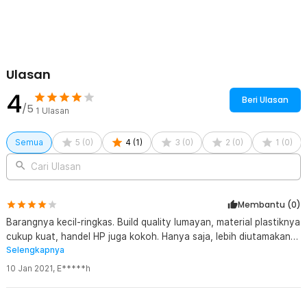
Ulasan
4
Beri Ulasan
/5
1
Ulasan
Semua
5
(
0
)
4
(
1
)
3
(
0
)
2
(
0
)
1
(
0
)
Cari Ulasan
Membantu (
0
)
Barangnya kecil-ringkas. Build quality lumayan, material plastiknya
cukup kuat, handel HP juga kokoh. Hanya saja, lebih diutamakan
Selengkapnya
utk penggunaan dengan mode mendatar, kalo mau mode tegak,
HP harus di pasang agak kebawah. Pengiriman cepat, packing rapi.
10 Jan 2021
,
E*****h
Terima kasih