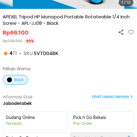
1 / 10
APEXEL Tripod HP Monopod Portable Rotateable 1/4 Inch
Screw - APL-JJ08
-
Black
Rp
66.100
Rp
108.900
40
%
•
SKU
5VTD04BK
4
(
1
)
Pilihan Warna:
Black
Lihat
Lokasi Lainnya
Informasi Stok:
Jabodetabek
Gudang Online
Pick n Go Bekasi
Tersedia
Pre-Order