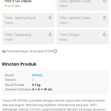
Pick n Go Depok
Toko Jakarta Pusat
Pre-Order
Habis
Toko Jakarta Barat
Toko Jakarta Utara
Habis
Habis
Toko Tangerang
Toko Cikupa
Habis
Habis
Tersedia bayar di tempat (COD)
Rincian Produk
Brand
APEXEL
Garansi
-
Berat Produk
0.1 kg
Dimensi Kemasan
4
x
4
x
16
cm
Tripod HP APEXEL portable dengan desain tripod dan monopod dalam
satu perangkat. Mendukung dudukan smartphone berputar 360°,
dilengkapi sekrup 1/4 Inch yang kompatibel dengan berbagai aksesori.