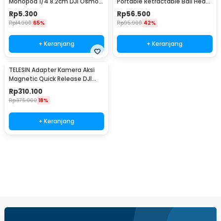
Monopod 1/4 8.2cm DJI Osmo
Portable Retractable Ball Head
Insta360 - YX-82
1/4 Monopod - CM-14
Rp
5.300
Rp
56.500
Rp
14.900
65%
Rp
95.900
42%
+ Keranjang
+ Keranjang
TELESIN Adapter Kamera Aksi
Magnetic Quick Release DJI
Pocket 3/4/4P - S7-JBK-36-
Rp
310.100
TDJ
Rp
375.000
18%
+ Keranjang
Beli Sekarang