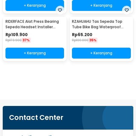
+ Keranjang
+ Keranjang
RIDERFACE Alat Press Bearing
RZAHUAHU Tas Sepeda Top
Sepeda Headset Installer
Tube Bike Bag Waterproof
BB86-92 Tool - HP-7070
Holder HP 6.5 Inch - TZ50
Rp
109.900
Rp
65.200
Rp
173.900
37%
Rp
100.000
35%
+ Keranjang
+ Keranjang
Ingatkan Saya
Contact Center