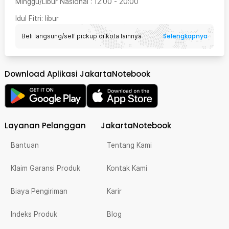
Minggu/Libur Nasional
:
12:00
-
20:00
Idul Fitri
: libur
Selengkapnya
Beli langsung/self pickup di kota lainnya
Download Aplikasi JakartaNotebook
Layanan Pelanggan
JakartaNotebook
Bantuan
Tentang Kami
Klaim Garansi Produk
Kontak Kami
Biaya Pengiriman
Karir
Indeks Produk
Blog