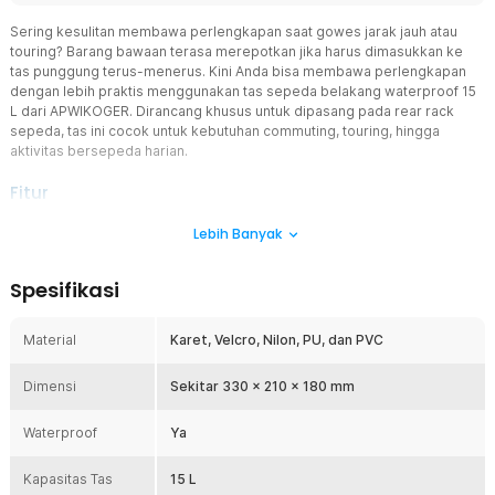
Sering kesulitan membawa perlengkapan saat gowes jarak jauh atau
touring? Barang bawaan terasa merepotkan jika harus dimasukkan ke
tas punggung terus-menerus. Kini Anda bisa membawa perlengkapan
dengan lebih praktis menggunakan tas sepeda belakang waterproof 15
L dari APWIKOGER. Dirancang khusus untuk dipasang pada rear rack
sepeda, tas ini cocok untuk kebutuhan commuting, touring, hingga
aktivitas bersepeda harian.
Fitur
Kapasitas Besar 15 L
Lebih Banyak
Tas sepeda ini hadir dengan kapasitas hingga 15 L sehingga mampu
menampung berbagai perlengkapan penting saat bersepeda. Anda
Spesifikasi
dapat menyimpan botol minum, jas hujan, toolkit sepeda, pompa
mini, hingga perlengkapan P3K dengan lebih rapi. Kapasitas besar
membuat tas rear rack ini cocok digunakan untuk touring maupun
Material
Karet, Velcro, Nilon, PU, dan PVC
perjalanan harian. Desain ruang penyimpanannya juga membantu
barang tetap mudah diakses saat dibutuhkan.
Dimensi
Sekitar 330 x 210 x 180 mm
Desain Rear Rack Praktis
Dirancang khusus sebagai rear rack carrier bag, tas ini dipasang di
Waterproof
Ya
bagian belakang sepeda sehingga tidak mengganggu kenyamanan
berkendara. Posisi pemasangan membuat distribusi beban lebih
Kapasitas Tas
15 L
stabil dibanding menggunakan tas punggung. Cocok digunakan