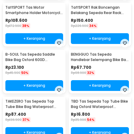
TaffSPORT Tas Motor
TaffSPORT Rak Boncengan
Smartphone Holder Motorcycle
Belakang Sepeda Rear Rack
Fuel Bag - SA212
Quick Mount - K10
Rp
108.600
Rp
150.400
Rp
172.900
38%
Rp
226.900
34%
+ Keranjang
+ Keranjang
B-SOUL Tas Sepeda Saddle
BENGGUO Tas Sepeda
Bike Bag Oxford 600D
Handlebar Selempang Bike Bag
Waterproof Reflektif
Waterproof Multifungsi - P200
Rp
23.100
Rp
67.700
Rp
45.900
50%
Rp
98.900
32%
+ Keranjang
+ Keranjang
TAKEZERO Tas Sepeda Top
TBD Tas Sepeda Top Tube Bike
Tube Bike Bag Waterproof
Bag Oxford Waterproof
Holder HP 6.8 Inch - TZ47
Kapasitas Besar - TB01
Rp
87.400
Rp
16.800
Rp
136.900
37%
Rp
35.900
54%
+ Keranjang
+ Keranjang