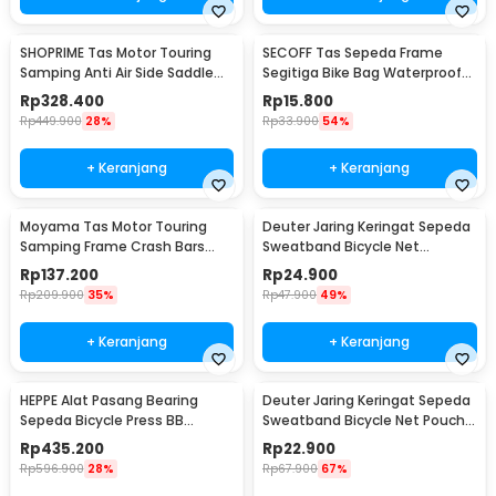
SHOPRIME Tas Motor Touring
SECOFF Tas Sepeda Frame
Samping Anti Air Side Saddle
Segitiga Bike Bag Waterproof
Bag - SH58L
Kapasitas Besar - SF20
Rp
328.400
Rp
15.800
Rp
449.900
28%
Rp
33.900
54%
+ Keranjang
+ Keranjang
Moyama Tas Motor Touring
Deuter Jaring Keringat Sepeda
Samping Frame Crash Bars
Sweatband Bicycle Net
Waterproof Bag 8L - INU27
Waterproof Denim - D550
Rp
137.200
Rp
24.900
Rp
209.900
35%
Rp
47.900
49%
+ Keranjang
+ Keranjang
HEPPE Alat Pasang Bearing
Deuter Jaring Keringat Sepeda
Sepeda Bicycle Press BB
Sweatband Bicycle Net Pouch
Aluminium Alloy - HP-7075
Touchscreen - D660
Rp
435.200
Rp
22.900
Rp
596.900
28%
Rp
67.900
67%