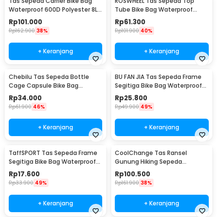
Tas Sepeda Carrier Bike Bag
ROSWHEEL Tas Sepeda Top
Waterproof 600D Polyester 8L -
Tube Bike Bag Waterproof
14024
Holder HP 6 Inch - ROS12
Rp
101.000
Rp
61.300
Rp
162.900
38%
Rp
101.900
40%
+ Keranjang
+ Keranjang
Chebilu Tas Sepeda Bottle
BU FAN JIA Tas Sepeda Frame
Cage Capsule Bike Bag
Segitiga Bike Bag Waterproof
Waterproof Hard Shell
Holder Botol - YA224
Rp
34.000
Rp
25.800
Rp
61.900
46%
Rp
49.900
49%
+ Keranjang
+ Keranjang
TaffSPORT Tas Sepeda Frame
CoolChange Tas Ransel
Segitiga Bike Bag Waterproof
Gunung Hiking Sepeda
Nylon - YA187
Waterproof 10L - GC10
Rp
17.600
Rp
100.500
Rp
33.900
49%
Rp
161.900
38%
+ Keranjang
+ Keranjang