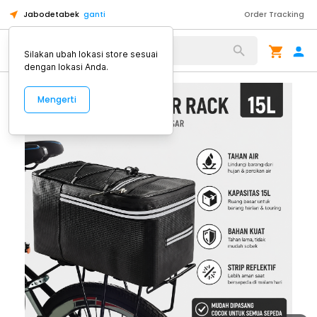
Jabodetabek
ganti
Order Tracking
Alat Kopi
Silakan ubah lokasi store sesuai
dengan lokasi Anda.
Mengerti