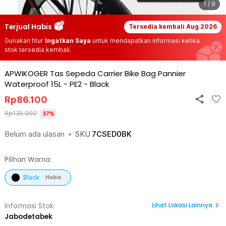
1 / 9
Terjual Habis
Tersedia kembali
Aug 2026
Gunakan fitur
Ingatkan Saya
untuk mendapatkan informasi ketika
stok tersedia kembali.
APWIKOGER Tas Sepeda Carrier Bike Bag Pannier
Waterproof 15L - PE2
-
Black
Rp
86.100
Rp
135.900
37
%
Belum ada ulasan
•
SKU
7CSED0BK
Pilihan Warna:
Black
Habis
Lihat
Lokasi Lainnya
Informasi Stok:
Jabodetabek