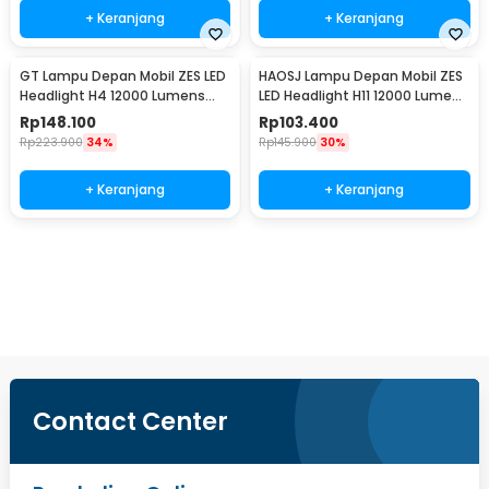
+ Keranjang
+ Keranjang
GT Lampu Depan Mobil ZES LED
HAOSJ Lampu Depan Mobil ZES
Headlight H4 12000 Lumens
LED Headlight H11 12000 Lumens
55W 9-32V 2 PCS Cool White
55W 2 PCS 6000K/Pure White -
Rp
148.100
Rp
103.400
6000K - K5
K5
Rp
223.900
34%
Rp
145.900
30%
+ Keranjang
+ Keranjang
Beli Sekarang
Contact Center