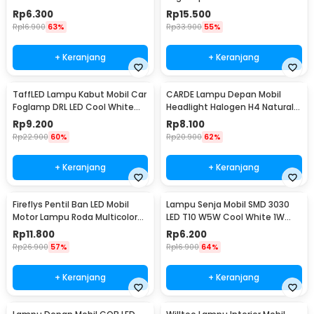
Cool White 2 PCS - SMDWB
Rp
6.300
Rp
15.500
Rp
16.900
63%
Rp
33.900
55%
+ Keranjang
+ Keranjang
TaffLED Lampu Kabut Mobil Car
CARDE Lampu Depan Mobil
Foglamp DRL LED Cool White
Headlight Halogen H4 Natural
12V 8W 1 PCS - QC
White 100/90W 1PC - P43T
Rp
9.200
Rp
8.100
Rp
22.900
60%
Rp
20.900
62%
+ Keranjang
+ Keranjang
Fireflys Pentil Ban LED Mobil
Lampu Senja Mobil SMD 3030
Motor Lampu Roda Multicolor
LED T10 W5W Cool White 1W
2PCS - AG10
12/24V 2 PCS
Rp
11.800
Rp
6.200
Rp
26.900
57%
Rp
16.900
64%
+ Keranjang
+ Keranjang