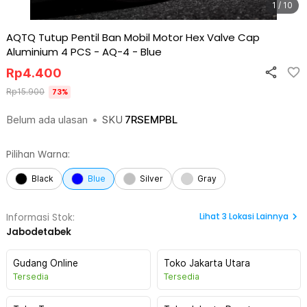
1 / 10
AQTQ Tutup Pentil Ban Mobil Motor Hex Valve Cap
Aluminium 4 PCS - AQ-4
-
Blue
Rp
4.400
Rp
15.900
73
%
Belum ada ulasan
•
SKU
7RSEMPBL
Pilihan Warna:
Black
Blue
Silver
Gray
Lihat
3
Lokasi Lainnya
Informasi Stok:
Jabodetabek
Gudang Online
Toko Jakarta Utara
Tersedia
Tersedia