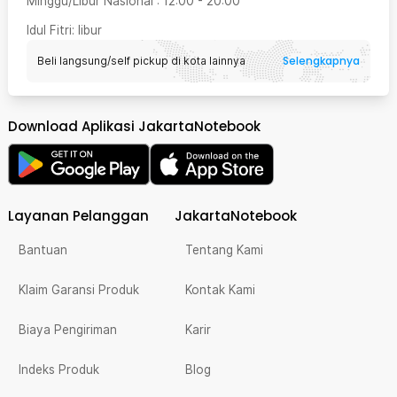
Minggu/Libur Nasional
:
12:00
-
20:00
Idul Fitri
: libur
Selengkapnya
Beli langsung/self pickup di kota lainnya
Download Aplikasi JakartaNotebook
Layanan Pelanggan
JakartaNotebook
Bantuan
Tentang Kami
Klaim Garansi Produk
Kontak Kami
Biaya Pengiriman
Karir
Indeks Produk
Blog