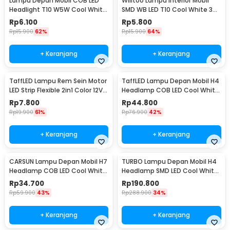
Lampu Depan Mobil COB LED
Willtoo Lampu Interior Mobil
Headlight T10 W5W Cool White
SMD WB LED T10 Cool White 3W
1W 12V 2 PCS - T10-W5
12V - YSY-PL
Rp
6.100
Rp
5.800
Rp
15.900
62%
Rp
15.900
64%
+ Keranjang
+ Keranjang
TaffLED Lampu Rem Sein Motor
TaffLED Lampu Depan Mobil H4
LED Strip Flexible 2in1 Color 12V
Headlamp COB LED Cool White
20cm
36W 2 PCS - C6
Rp
7.800
Rp
44.800
Rp
19.900
61%
Rp
76.900
42%
+ Keranjang
+ Keranjang
CARSUN Lampu Depan Mobil H7
TURBO Lampu Depan Mobil H4
Headlamp COB LED Cool White
Headlamp SMD LED Cool White
36W 2 PCS - C6
40W 2 PCS - T1
Rp
34.700
Rp
190.800
Rp
59.900
43%
Rp
288.900
34%
+ Keranjang
+ Keranjang