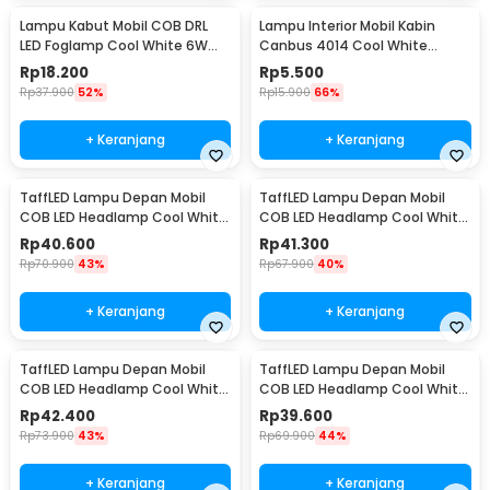
Lampu Kabut Mobil COB DRL
Lampu Interior Mobil Kabin
LED Foglamp Cool White 6W
Canbus 4014 Cool White
12V 190mm - MA357
31mm 12SMD LED
Rp
18.200
Rp
5.500
Rp
37.900
52%
Rp
15.900
66%
+ Keranjang
+ Keranjang
TaffLED Lampu Depan Mobil
TaffLED Lampu Depan Mobil
COB LED Headlamp Cool White
COB LED Headlamp Cool White
IP65 32V 9005/HB3/H10 - S2
IP65 32V 9006/HB4 - S2
Rp
40.600
Rp
41.300
Rp
70.900
43%
Rp
67.900
40%
+ Keranjang
+ Keranjang
TaffLED Lampu Depan Mobil
TaffLED Lampu Depan Mobil
COB LED Headlamp Cool White
COB LED Headlamp Cool White
IP65 32V H7 - S2
IP65 32V H11 - S2
Rp
42.400
Rp
39.600
Rp
73.900
43%
Rp
69.900
44%
+ Keranjang
+ Keranjang