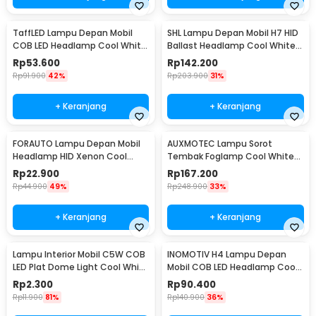
TaffLED Lampu Depan Mobil
SHL Lampu Depan Mobil H7 HID
COB LED Headlamp Cool White
Ballast Headlamp Cool White
IP65 32V H4/9003 - S2
55W 12V 2PCS - RSVR
Rp
53.600
Rp
142.200
Rp
91.900
42%
Rp
203.900
31%
+ Keranjang
+ Keranjang
FORAUTO Lampu Depan Mobil
AUXMOTEC Lampu Sorot
Headlamp HID Xenon Cool
Tembak Foglamp Cool White
White 35W 12V 1 PCS H1
IP67 108W 9-50V 20cm 36 LED -
Rp
22.900
Rp
167.200
A8
Rp
44.900
49%
Rp
248.900
33%
+ Keranjang
+ Keranjang
Lampu Interior Mobil C5W COB
INOMOTIV H4 Lampu Depan
LED Plat Dome Light Cool White
Mobil COB LED Headlamp Cool
2W 1 PCS 31mm - BA9S
White 72W 2 PCS
Rp
2.300
Rp
90.400
Rp
11.900
81%
Rp
140.900
36%