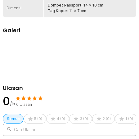
memastikan passport Anda tetap aman meski dibawa traveling
Dompet Passport: 14 x 10 cm
Dimensi
dalam jangka panjang.
Tag Koper: 11 x 7 cm
Temukan Koper Lebih Cepat
Setiap pembelian dompet passport Anda akan mendapat luggage
Galeri
tag yang dapat dipasang di koper atau tas agar mudah dikenali. Kini
Anda bisa menemukan koper lebih cepat tanpa khawatir tertukar
dengan penumpang lain.
Kelengkapan Produk
Rincian yang Anda dapatkan untuk pembelian produk ini:
1 x Dompet Passport
1 x Tag Koper
Ulasan
0
/5
0
Ulasan
Semua
5
(
0
)
4
(
0
)
3
(
0
)
2
(
0
)
1
(
0
)
Cari Ulasan