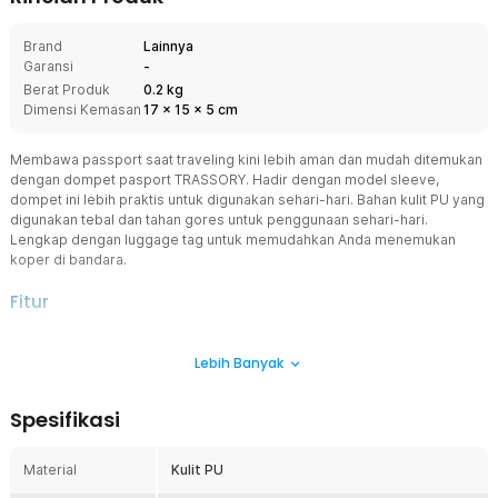
Brand
Lainnya
Garansi
-
Berat Produk
0.2 kg
Dimensi Kemasan
17
x
15
x
5
cm
Membawa passport saat traveling kini lebih aman dan mudah ditemukan
dengan dompet pasport TRASSORY. Hadir dengan model sleeve,
dompet ini lebih praktis untuk digunakan sehari-hari. Bahan kulit PU yang
digunakan tebal dan tahan gores untuk penggunaan sehari-hari.
Lengkap dengan luggage tag untuk memudahkan Anda menemukan
koper di bandara.
Fitur
Akses Mudah dan Cepat
Lebih Banyak
Hadir dengan mode sleeve, dompet ini memudahkan Anda
mengakses passport tanpa repot membuka kunci. Satu sleevenya
dibuat transparan untuk membuat proses identifikasi jadi lebih
Spesifikasi
cepat.
Kulit PU Berkualitas
Material
Kulit PU
Menggunakan dompet passport selama traveling tetap aman
berkat bahan kulit PU. Bahan ini tebal dan tahan gores untuk