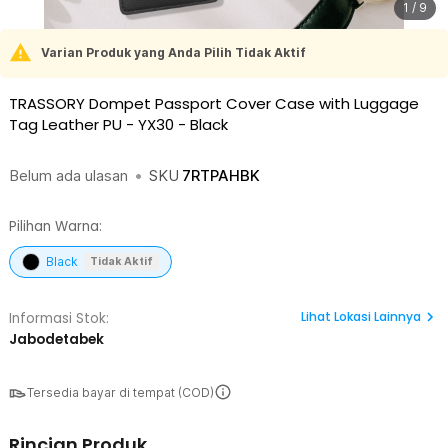
1 / 9
Varian Produk yang Anda Pilih Tidak Aktif
TRASSORY Dompet Passport Cover Case with Luggage
Tag Leather PU - YX30
-
Black
Belum ada ulasan
•
SKU
7RTPAHBK
Pilihan Warna:
Black
Tidak Aktif
Lihat
Lokasi Lainnya
Informasi Stok:
Jabodetabek
Tersedia bayar di tempat (COD)
Rincian Produk