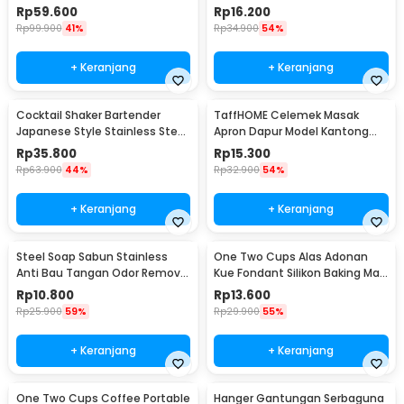
Portable - WFCG9800
Seasoning Injector - HC117
Rp
59.600
Rp
16.200
Rp
99.900
41%
Rp
34.900
54%
+ Keranjang
+ Keranjang
Cocktail Shaker Bartender
TaffHOME Celemek Masak
Japanese Style Stainless Steel
Apron Dapur Model Kantong
200ml
Pola Spatula - JJ41
Rp
35.800
Rp
15.300
Rp
63.900
44%
Rp
32.900
54%
+ Keranjang
+ Keranjang
Steel Soap Sabun Stainless
One Two Cups Alas Adonan
Anti Bau Tangan Odor Remove
Kue Fondant Silikon Baking Mat
- HW071
Anti Slip - JJ3873
Rp
10.800
Rp
13.600
Rp
25.900
59%
Rp
29.900
55%
+ Keranjang
+ Keranjang
One Two Cups Coffee Portable
Hanger Gantungan Serbaguna