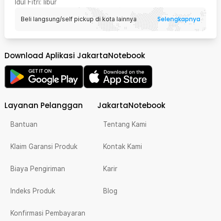
Idul Fitri
: libur
Selengkapnya
Beli langsung/self pickup di kota lainnya
Download Aplikasi JakartaNotebook
Layanan Pelanggan
JakartaNotebook
Bantuan
Tentang Kami
Klaim Garansi Produk
Kontak Kami
Biaya Pengiriman
Karir
Indeks Produk
Blog
Konfirmasi Pembayaran