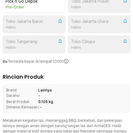
Pick n Go Depok
Toko Jakarta Pusat
Pre-Order
Habis
Toko Jakarta Barat
Toko Jakarta Utara
Habis
Habis
Toko Tangerang
Toko Cikupa
Habis
Habis
Tersedia bayar di tempat (COD)
Rincian Produk
Brand
Lainnya
Garansi
-
Berat Produk
0.105 kg
Dimensi Kemasan
: -
Melakukan kegiatan las, memanggag BBQ, berkebun, dan pekerjaan
lainnya dengan aman dengan sarung tangan las dari ArmaDES. Hadir
dengan material kulit domba yang tebal dan fleksibel sehingga mampu