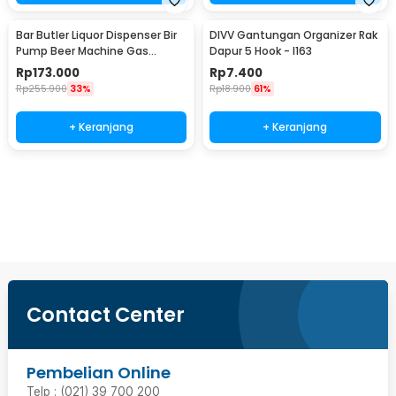
Bar Butler Liquor Dispenser Bir
DIVV Gantungan Organizer Rak
Pump Beer Machine Gas
Dapur 5 Hook - I163
Station 900ml - P-36
Rp
173.000
Rp
7.400
Rp
255.900
33%
Rp
18.900
61%
+ Keranjang
+ Keranjang
Beli Sekarang
Contact Center
Pembelian Online
Telp : (021) 39 700 200