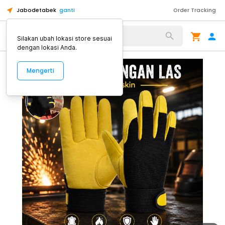
Jabodetabek
ganti
Order Tracking
Alat Kopi
Silakan ubah lokasi store sesuai
dengan lokasi Anda.
Mengerti