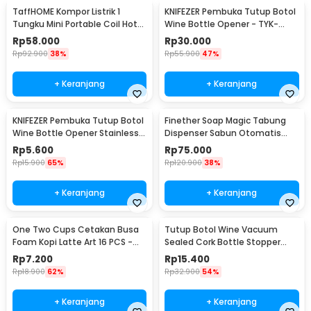
TaffHOME Kompor Listrik 1
KNIFEZER Pembuka Tutup Botol
Tungku Mini Portable Coil Hot
Wine Bottle Opener - TYK-
Plate 500W - C1-1000-03
074B
Rp
58.000
Rp
30.000
Rp
92.900
38%
Rp
55.900
47%
+ Keranjang
+ Keranjang
KNIFEZER Pembuka Tutup Botol
Finether Soap Magic Tabung
Wine Bottle Opener Stainless
Dispenser Sabun Otomatis
Steel - WS01
400ml - AD-03
Rp
5.600
Rp
75.000
Rp
15.900
65%
Rp
120.900
38%
+ Keranjang
+ Keranjang
One Two Cups Cetakan Busa
Tutup Botol Wine Vacuum
Foam Kopi Latte Art 16 PCS -
Sealed Cork Bottle Stopper
JJYE01
Stainless Steel - G94529
Rp
7.200
Rp
15.400
Rp
18.900
62%
Rp
32.900
54%
+ Keranjang
+ Keranjang