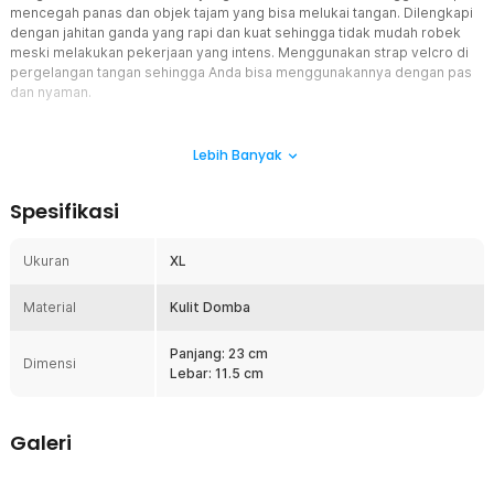
mencegah panas dan objek tajam yang bisa melukai tangan. Dilengkapi
dengan jahitan ganda yang rapi dan kuat sehingga tidak mudah robek
meski melakukan pekerjaan yang intens. Menggunakan strap velcro di
pergelangan tangan sehingga Anda bisa menggunakannya dengan pas
dan nyaman.
Fitur
Lebih Banyak
Kulit Domba Tebal Tahan Aus
Sarung tangan las ini menggunakan material sheepskin (kulit
Spesifikasi
domba) pilihan yang secara alami lembut, breathable, dan tahan
terhadap gesekan. Materialnya yang fleksibel membuat tangan
tidak mudah lelah saat digunakan berjam-jam, sekaligus
Ukuran
XL
memberikan perlindungan dari panas dan abrasi. Hasilnya, sarung
tangan ini terasa seperti bagian dari tangan Anda sendiri.
Material
Kulit Domba
Desain Jari Telunjuk Tanpa Jahitan
Jahitan di jari sering menjadi titik lemah yang menyebabkan iritasi
Panjang: 23 cm
Dimensi
dan lecet, terutama saat digunakan dalam pekerjaan presisi. Sarung
Lebar: 11.5 cm
tangan las ini menghadirkan desain seamless khusus pada jari
telunjuk, bagian yang paling sering bergesekan saat memegang
alat. Tanpa jahitan di area kritis ini, permukaan lebih halus langsung
Galeri
menyentuh kulit sehingga meminimalkan gesekan
Telapak Tangan Anti Gesek