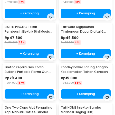
Rp
28.900
57%
Rp
43.900
50%
+ Keranjang
+ Keranjang
BATHE PROJECT Sikat
Taffware Digipounds
Pembersih Elektrik 5in1 Magic
Timbangan Dapur Digital 6
Brush Rechargeable - WQ8110
Satuan 1kg 0.1g - i2000
Rp
47.600
Rp
49.800
Rp
80.900
42%
Rp
83.900
41%
+ Keranjang
+ Keranjang
Firetric Kepala Gas Torch
Rhodey Power Sarung Tangan
Butane Portable Flame Gun
Keselamatan Tahan Goresan
Adjustable - 807
Pisau - EN388
Rp
29.400
Rp
15.000
Rp
54.900
47%
Rp
32.900
55%
+ Keranjang
+ Keranjang
One Two Cups Alat Penggiling
TaffHOME Injektor Bumbu
Kopi Manual Coffee Grinder
Marinasi Daging BBQ