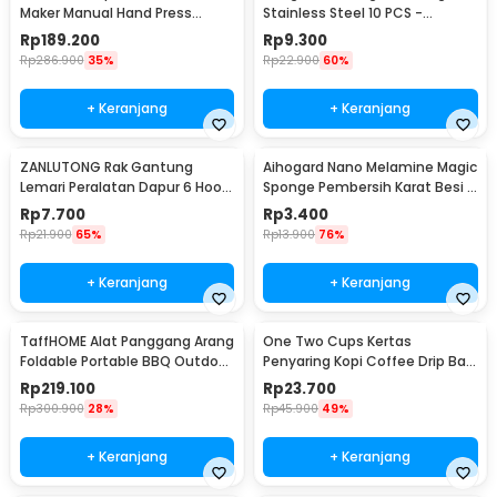
Maker Manual Hand Press
Stainless Steel 10 PCS -
Espresso 300ml - T35066
M127105
Rp
189.200
Rp
9.300
Rp
286.900
35%
Rp
22.900
60%
+ Keranjang
+ Keranjang
ZANLUTONG Rak Gantung
Aihogard Nano Melamine Magic
Lemari Peralatan Dapur 6 Hook
Sponge Pembersih Karat Besi -
Besi - 2137
CW62
Rp
7.700
Rp
3.400
Rp
21.900
65%
Rp
13.900
76%
+ Keranjang
+ Keranjang
TaffHOME Alat Panggang Arang
One Two Cups Kertas
Foldable Portable BBQ Outdoor
Penyaring Kopi Coffee Drip Bag
Grill Stove - HWSK77
Paper Filter 50PCS - T111
Rp
219.100
Rp
23.700
Rp
300.900
28%
Rp
45.900
49%
+ Keranjang
+ Keranjang