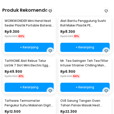
Welding Gloves XL - STL-20
Produk Rekomendasi
WORKWONDER Mini Hand Heat
Alat Bantu Penggulung Sushi
Sealer Plastik Portable Baterai
Roll Maker Plastik PE
AA - LX2000A
22x20.5x0.1cm - E1119
Rp
9.300
Rp
8.300
Rp
22.900
60%
Rp
20.900
61%
+ Keranjang
+ Keranjang
TaffHOME Alat Rebus Telur
Mr. Tea Saringan Teh Tea Filter
Listrik 7 Slot Mini Electric Egg
Infuser Strainer Chilling Man
Cooker 350W - YS-203
Silicon - MR03
Rp
49.900
Rp
6.900
Rp
83.900
41%
Rp
18.900
64%
+ Keranjang
+ Keranjang
Taffware Termometer
OVE Sarung Tangan Oven
Pengukur Suhu Makanan Digital
Tahan Panas Masak Heat
Daging Kopi Susu - TP101
Resistant Gloves - 540F
Rp
12.500
Rp
22.300