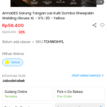
1 / 8
ArmaDES Sarung Tangan Las Kulit Domba Sheepskin
Welding Gloves XL - STL-20
-
Yellow
Rp
56.400
Rp
96.900
42
%
Belum ada ulasan
•
SKU
7CHWOHYL
Pilihan Warna:
Yellow
Lihat
Lokasi Lainnya
Informasi Stok:
Jabodetabek
Gudang Online
Pick n Go Bekasi
Tersedia
Pre-Order