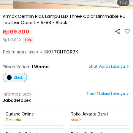
1 / 8
Armax Cermin Rias Lampu LED Three Color Dimmable PU
Leather Case L - A-88
-
Black
Rp
69.300
Rp
112.900
39
%
Belum ada ulasan
•
SKU
7CHTGRBK
Lihat Varian Lainnya
Pilihan Varian:
1
Warna,
Black
Lihat
1
Lokasi Lainnya
Informasi Stok:
Jabodetabek
Gudang Online
Toko Jakarta Barat
Tersedia
sisa
2