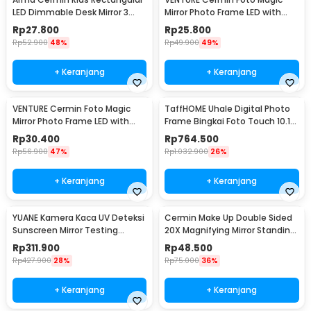
LED Dimmable Desk Mirror 3
Mirror Photo Frame LED with
Color - INU16
Stand - VN1
Rp
27.800
Rp
25.800
Rp
52.900
48%
Rp
49.900
49%
+ Keranjang
+ Keranjang
VENTURE Cermin Foto Magic
TaffHOME Uhale Digital Photo
Mirror Photo Frame LED with
Frame Bingkai Foto Touch 10.1
Pen Holder - B0F6
Inch - 101F
Rp
30.400
Rp
764.500
Rp
56.900
47%
Rp
1.032.900
26%
+ Keranjang
+ Keranjang
YUANE Kamera Kaca UV Deteksi
Cermin Make Up Double Sided
Sunscreen Mirror Testing
20X Magnifying Mirror Standing
Camera - TJ001
5 Inch - HZJ-045
Rp
311.900
Rp
48.500
Rp
427.900
28%
Rp
75.000
36%
+ Keranjang
+ Keranjang