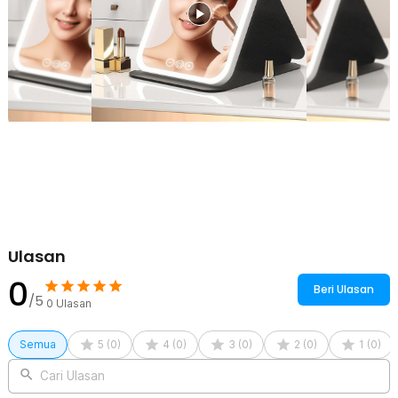
Ulasan
0
Beri Ulasan
/5
0
Ulasan
Semua
5
(
0
)
4
(
0
)
3
(
0
)
2
(
0
)
1
(
0
)
Cari Ulasan