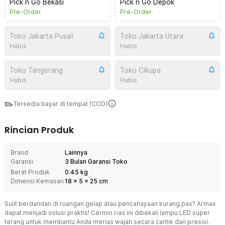
Pick n Go Bekasi
Pick n Go Depok
Pre-Order
Pre-Order
Toko Jakarta Pusat
Toko Jakarta Utara
Habis
Habis
Toko Tangerang
Toko Cikupa
Habis
Habis
Tersedia bayar di tempat (COD)
Rincian Produk
Brand
Lainnya
Garansi
3 Bulan Garansi Toko
Berat Produk
0.45 kg
Dimensi Kemasan
18
x
5
x
25
cm
Sulit berdandan di ruangan gelap atau pencahayaan kurang pas? Armax
dapat menjadi solusi praktis! Cermin rias ini dibekali lampu LED super
terang untuk membantu Anda merias wajah secara cantik dan presisi.