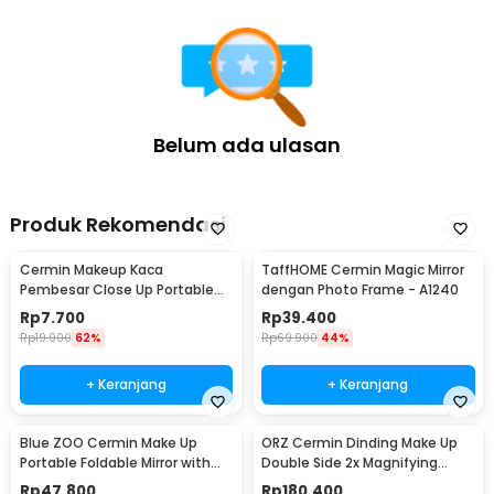
Belum ada ulasan
Produk Rekomendasi
Cermin Makeup Kaca
TaffHOME Cermin Magic Mirror
Pembesar Close Up Portable
dengan Photo Frame - A1240
Travel Mirror 10x - CY030
Rp
7.700
Rp
39.400
Rp
19.900
62%
Rp
69.900
44%
+ Keranjang
+ Keranjang
Blue ZOO Cermin Make Up
ORZ Cermin Dinding Make Up
Portable Foldable Mirror with
Double Side 2x Magnifying
LED Light - MR02480
Mirror - 1064
Rp
47.800
Rp
180.400