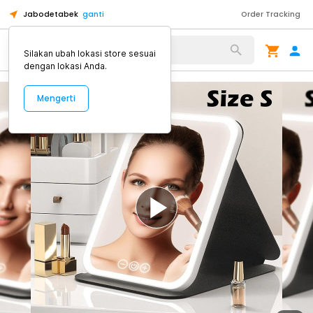
Jabodetabek
ganti
Order Tracking
Alat Kopi
Silakan ubah lokasi store sesuai
dengan lokasi Anda.
Mengerti