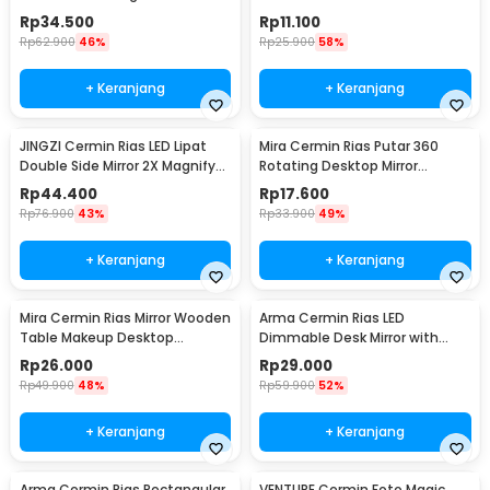
Square with Light - BSS3
Waterproof 42x27cm - PT167
Rp
34.500
Rp
11.100
Rp
62.900
46%
Rp
25.900
58%
+ Keranjang
+ Keranjang
JINGZI Cermin Rias LED Lipat
Mira Cermin Rias Putar 360
Double Side Mirror 2X Magnify
Rotating Desktop Mirror
Adjustable - JZ2
18x9x20cm - INU12
Rp
44.400
Rp
17.600
Rp
76.900
43%
Rp
33.900
49%
+ Keranjang
+ Keranjang
Mira Cermin Rias Mirror Wooden
Arma Cermin Rias LED
Table Makeup Desktop
Dimmable Desk Mirror with
16x10x21cm - INU14
Base 3 Color - INU15
Rp
26.000
Rp
29.000
Rp
49.900
48%
Rp
59.900
52%
+ Keranjang
+ Keranjang
Arma Cermin Rias Rectangular
VENTURE Cermin Foto Magic