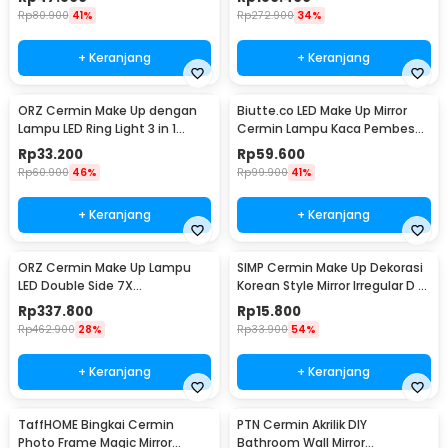
Rp
80.900
41%
Rp
272.900
34%
+ Keranjang
+ Keranjang
ORZ Cermin Make Up dengan
Biutte.co LED Make Up Mirror
Lampu LED Ring Light 3 in 1
Cermin Lampu Kaca Pembesar
Color - HZJ-033
10X - CY026
Rp
33.200
Rp
59.600
Rp
60.900
46%
Rp
99.900
41%
+ Keranjang
+ Keranjang
ORZ Cermin Make Up Lampu
SIMP Cermin Make Up Dekorasi
LED Double Side 7X
Korean Style Mirror Irregular D -
Magnification Rechargeable -
SI217
Rp
337.800
Rp
15.800
WM01
Rp
462.900
28%
Rp
33.900
54%
+ Keranjang
+ Keranjang
TaffHOME Bingkai Cermin
PTN Cermin Akrilik DIY
Photo Frame Magic Mirror
Bathroom Wall Mirror