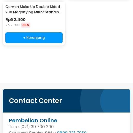
Cermin Make Up Double Sided
20X Magnifying Mirror Standing
7 Inch - HZJ-045
Rp
82.400
Rp
125.000
35%
+ Keranjang
Beli Sekarang
Contact Center
Pembelian Online
Telp : (021) 39 700 200
Customer Service (WA) :
0899 721 7050