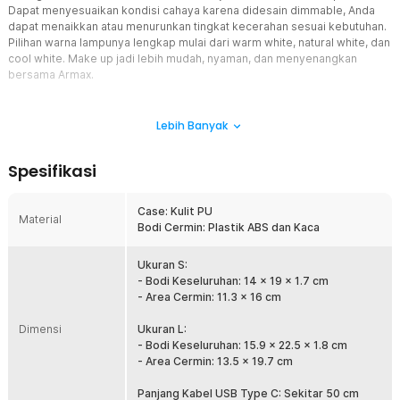
Dapat menyesuaikan kondisi cahaya karena didesain dimmable, Anda
dapat menaikkan atau menurunkan tingkat kecerahan sesuai kebutuhan.
Pilihan warna lampunya lengkap mulai dari warm white, natural white, dan
cool white. Make up jadi lebih mudah, nyaman, dan menyenangkan
bersama Armax.
Fitur
Lebih Banyak
Tampil Cantik di Mana Saja
Mau di jalan atau di kantor kini Anda dapat tampil cantik maksimal.
Spesifikasi
Armax merancang cermin rias dapat disimpan dengan mudah di
dalam tas untuk dibawa bepergian lewat desainnya yang foldable.
Sementara lapisan case berbahan kulit PU memberikan
Case: Kulit PU
Material
perlindungan ekstra serta tampilan yang elegan.
Bodi Cermin: Plastik ABS dan Kaca
Pengaturan Cahaya dan Keterangan
Cermin ini dilengkapi pencahayaan LED dengan tiga pilihan warna
Ukuran S:
warm white, natural white, dan cool white. Anda bisa menyesuaikan
- Bodi Keseluruhan: 14 x 19 x 1.7 cm
suasana cahaya sesuai kebutuhan. Cahaya LED juga dapat diatur
- Area Cermin: 11.3 x 16 cm
tingkat terangnya dengan mudah, cukup sentuh tombol kontrol.
Dimensi
Sangat praktis untuk mendapatkan pencahayaan ideal saat makeup,
Ukuran L:
skincare, atau foto selfie.
- Bodi Keseluruhan: 15.9 x 22.5 x 1.8 cm
- Area Cermin: 13.5 x 19.7 cm
Lampu Terang, Wajah Senang
Takut makeup terlalu tebel? Hal ini tidak akan terjadi karena cermin
Panjang Kabel USB Type C: Sekitar 50 cm