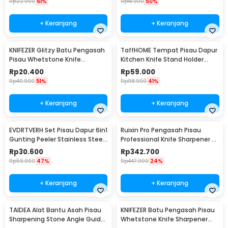
Rp
22.900
61%
Rp
41.900
50%
+ Keranjang
+ Keranjang
KNIFEZER Glitzy Batu Pengasah
TaffHOME Tempat Pisau Dapur
Pisau Whetstone Knife
Kitchen Knife Stand Holder
Sharpener 1000/3000 - Wkss-
Stainless Steel - SUS430
Rp
20.400
Rp
59.000
02
Rp
40.900
51%
Rp
98.900
41%
+ Keranjang
+ Keranjang
EVDRTVERH Set Pisau Dapur 6in1
Ruixin Pro Pengasah Pisau
Gunting Peeler Stainless Steel
Professional Knife Sharpener -
- ER-0278
RX-008
Rp
30.600
Rp
342.700
Rp
56.900
47%
Rp
447.900
24%
+ Keranjang
+ Keranjang
TAIDEA Alat Bantu Asah Pisau
KNIFEZER Batu Pengasah Pisau
Sharpening Stone Angle Guide
Whetstone Knife Sharpener