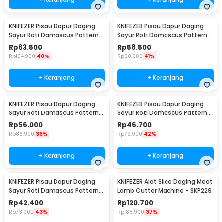
KNIFEZER Pisau Dapur Daging
KNIFEZER Pisau Dapur Daging
Sayur Roti Damascus Pattern
Sayur Roti Damascus Pattern
Stainless 7 Inch Santoku Knife
Stainless 7 Inch Cleaver Knife
Rp
63.500
Rp
58.500
Rp
104.900
40%
Rp
98.900
41%
+ Keranjang
+ Keranjang
KNIFEZER Pisau Dapur Daging
KNIFEZER Pisau Dapur Daging
Sayur Roti Damascus Pattern
Sayur Roti Damascus Pattern
Stainless 6 Inch Boning Knife
Stainless 5 Inch Santoku Knife
Rp
56.000
Rp
46.700
Rp
86.900
36%
Rp
79.900
42%
+ Keranjang
+ Keranjang
KNIFEZER Pisau Dapur Daging
KNIFEZER Alat Slice Daging Meat
Sayur Roti Damascus Pattern
Lamb Cutter Machine - SKP229
Stainless 3.5 Paring Knife
Rp
42.400
Rp
120.700
Rp
73.900
43%
Rp
188.900
37%