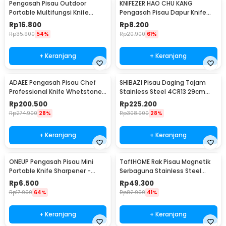
Pengasah Pisau Outdoor
KNIFEZER HAO CHU KANG
Portable Multifungsi Knife
Pengasah Pisau Dapur Knife
Sharpener - Y88
Sharpener 3 Slot - RS-168
Rp
16.800
Rp
8.200
Rp
35.900
54%
Rp
20.900
61%
+ Keranjang
+ Keranjang
ADAEE Pengasah Pisau Chef
SHIBAZI Pisau Daging Tajam
Professional Knife Whetstone
Stainless Steel 4CR13 29cm
Grinder
Cleaver Knife - S601
Rp
200.500
Rp
225.200
Rp
274.900
28%
Rp
308.900
28%
+ Keranjang
+ Keranjang
ONEUP Pengasah Pisau Mini
TaffHOME Rak Pisau Magnetik
Portable Knife Sharpener -
Serbaguna Stainless Steel
MDQ001
30cm - SUS304
Rp
6.500
Rp
49.300
Rp
17.900
64%
Rp
82.900
41%
+ Keranjang
+ Keranjang