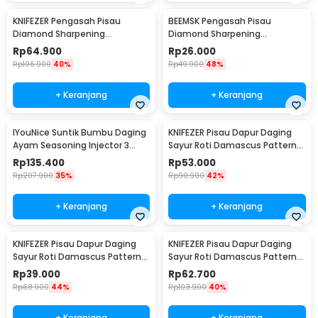
KNIFEZER Pengasah Pisau
BEEMSK Pengasah Pisau
Diamond Sharpening
Diamond Sharpening
Wetstone 4 Stages - MY311
Wetstone 3 Stages - BM301
Rp
64.900
Rp
26.000
Rp
106.900
40%
Rp
49.900
48%
+ Keranjang
+ Keranjang
IYouNice Suntik Bumbu Daging
KNIFEZER Pisau Dapur Daging
Ayam Seasoning Injector 3
Sayur Roti Damascus Pattern
Needles 2OZ - IY1819
Stainless 8 Inch Chef Knife
Rp
135.400
Rp
53.000
Rp
207.900
35%
Rp
90.900
42%
+ Keranjang
+ Keranjang
KNIFEZER Pisau Dapur Daging
KNIFEZER Pisau Dapur Daging
Sayur Roti Damascus Pattern
Sayur Roti Damascus Pattern
Stainless 5 Inch Slicing Knife
Stainless 8 Inch Bread Knife
Rp
39.000
Rp
62.700
Rp
68.900
44%
Rp
103.900
40%
+ Keranjang
+ Keranjang