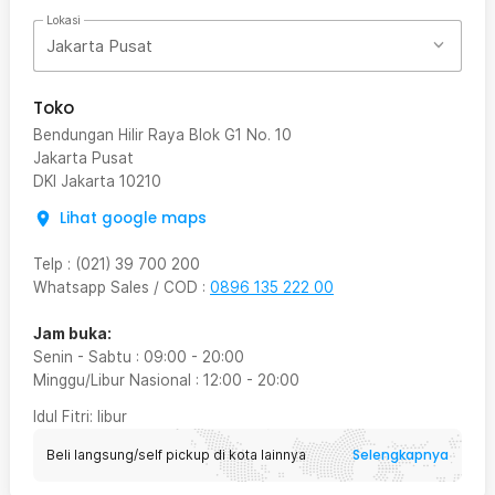
Lokasi
Jakarta Pusat
Toko
Bendungan Hilir Raya Blok G1 No. 10
Jakarta Pusat
DKI Jakarta
10210
Lihat google maps
Telp
:
(021) 39 700 200
Whatsapp Sales / COD
:
0896 135 222 00
Jam buka:
Senin - Sabtu
:
09:00
-
20:00
Minggu/Libur Nasional
:
12:00
-
20:00
Idul Fitri
: libur
Selengkapnya
Beli langsung/self pickup di kota lainnya