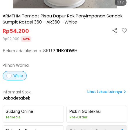
1 / 7
ARMTHM Tempat Pisau Dapur Rak Penyimpanan Sendok
Sumpit Rotasi 360 - AR360
-
White
Rp
54.200
Rp
92.900
42
%
Belum ada ulasan
•
SKU
7RHK0DWH
Pilihan Warna:
White
Lihat
Lokasi Lainnya
Informasi Stok:
Jabodetabek
Gudang Online
Pick n Go Bekasi
Tersedia
Pre-Order