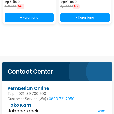
- TG1091
240/800 - Wkss-03
Rp
5.900
Rp
21.400
Rp
16.900
66%
Rp
42.900
51%
+ Keranjang
+ Keranjang
Beli Sekarang
Contact Center
Pembelian Online
Telp : (021) 39 700 200
Customer Service (WA) :
0899 721 7050
Toko Kami
Jabodetabek
Ganti