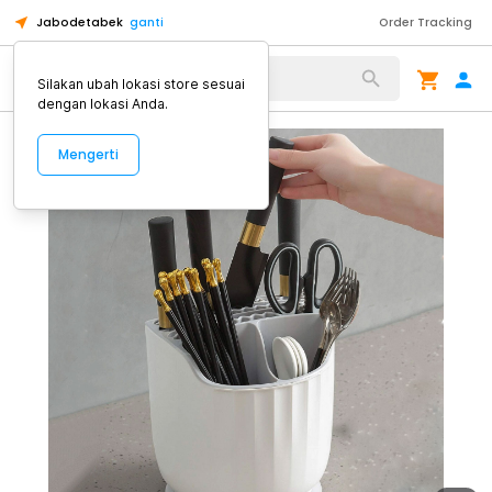
Jabodetabek
ganti
Order Tracking
Alat Kopi
Silakan ubah lokasi store sesuai
dengan lokasi Anda.
Mengerti