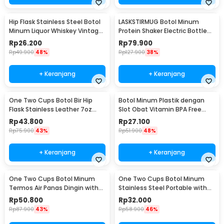
Hip Flask Stainless Steel Botol
LASKSTIRMUG Botol Minum
Minum Liquor Whiskey Vintage
Protein Shaker Electric Bottle
7oz Jack Daniel - H-7
BPA Free 480ml - 1505
Rp
26.200
Rp
79.900
Rp
49.900
48%
Rp
127.900
38%
+ Keranjang
+ Keranjang
One Two Cups Botol Bir Hip
Botol Minum Plastik dengan
Flask Stainless Leather 7oz
Slot Obat Vitamin BPA Free
with Shot Glass
600ml - 830
Rp
43.800
Rp
27.100
Rp
75.900
43%
Rp
51.900
48%
+ Keranjang
+ Keranjang
One Two Cups Botol Minum
One Two Cups Botol Minum
Termos Air Panas Dingin with
Stainless Steel Portable with
Cup Head 500ml - SUS304
Carabiner 750ml - GBD
Rp
50.800
Rp
32.000
Rp
87.900
43%
Rp
58.900
46%