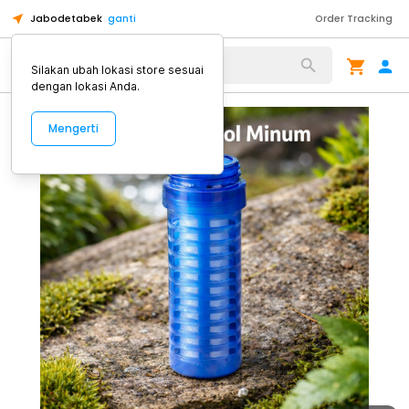
Jabodetabek
ganti
Order Tracking
Alat Kopi
Silakan ubah lokasi store sesuai
dengan lokasi Anda.
Mengerti