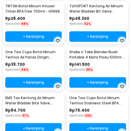
TRITAN Botol Minum Infuser
TaffSPORT Kantong Air Minum
Tritan BPA Free 700ml - HS668
Water Bladder Bit Valve
Hydration Bag 2L - SD16
Rp
28.400
Rp
48.300
Rp
53.900
48%
Rp
81.900
42%
+ Keranjang
+ Keranjang
One Two Cups Botol Minum
Shake n Take Blender Buah
Termos Air Panas Dingin
Portable 4 Mata Pisau 500ml -
Stainless Steel 260ml -
VT-04
Rp
39.700
Rp
141.900
AQW575
Rp
69.900
44%
Rp
215.900
35%
+ Keranjang
+ Keranjang
KMS Tas Kantong Air Minum
One Two Cups Botol Minum
Water Bladder Bite Valve
Termos Stainless Steel BPA
Hydration Bag 3L - BL018
Free 400ml - K623
Rp
84.700
Rp
76.400
Rp
133.900
37%
Rp
112.900
33%
+ Keranjang
+ Keranjang