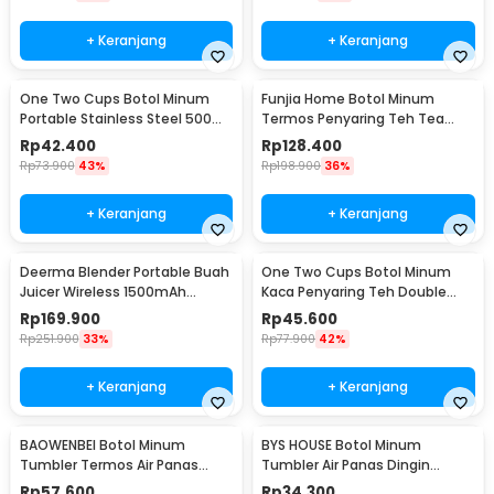
+ Keranjang
+ Keranjang
One Two Cups Botol Minum
Funjia Home Botol Minum
Portable Stainless Steel 500ml
Termos Penyaring Teh Tea
- YM006
Infuser 520ml
Rp
42.400
Rp
128.400
Rp
73.900
43%
Rp
198.900
36%
+ Keranjang
+ Keranjang
Deerma Blender Portable Buah
One Two Cups Botol Minum
Juicer Wireless 1500mAh
Kaca Penyaring Teh Double
400ml - DEM-NU05
Wall 230ml - X9001
Rp
169.900
Rp
45.600
Rp
251.900
33%
Rp
77.900
42%
+ Keranjang
+ Keranjang
BAOWENBEI Botol Minum
BYS HOUSE Botol Minum
Tumbler Termos Air Panas
Tumbler Air Panas Dingin
Dingin Stainless 500ml - A1A0
Stainless Steel 380ml - TY204
Rp
57.600
Rp
34.300