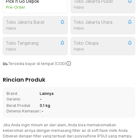
Pick n Go Depok
Toko Jakarta Pusat
Pre-Order
Habis
Toko Jakarta Barat
Toko Jakarta Utara
Habis
Habis
Toko Tangerang
Toko Cikupa
Habis
Habis
Tersedia bayar di tempat (COD)
Rincian Produk
Brand
Lainnya
Garansi
-
Berat Produk
0.1 kg
Dimensi Kemasan
: -
Jika Anda ingin minum air dari alam, Anda bisa memaksimalkan
kebersihan airnya dengan memasang filter air di soft flask milik Anda.
Dibekali dengan filter yang terbuat dari polysulfone (PSU) yang mampu