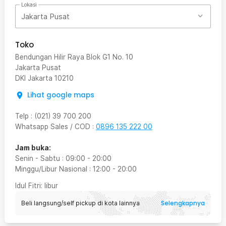
Lokasi
Jakarta Pusat
Toko
Bendungan Hilir Raya Blok G1 No. 10
Jakarta Pusat
DKI Jakarta
10210
Lihat google maps
Telp
:
(021) 39 700 200
Whatsapp Sales / COD
:
0896 135 222 00
Jam buka:
Senin - Sabtu
:
09:00
-
20:00
Minggu/Libur Nasional
:
12:00
-
20:00
Idul Fitri
: libur
Selengkapnya
Beli langsung/self pickup di kota lainnya