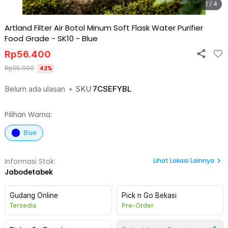
1 / 4
Artland Filter Air Botol Minum Soft Flask Water Purifier
Food Grade - SK10
-
Blue
Rp
56.400
Rp
95.900
42
%
Belum ada ulasan
•
SKU
7CSEFYBL
Pilihan Warna:
Blue
Lihat
Lokasi Lainnya
Informasi Stok:
Jabodetabek
Gudang Online
Pick n Go Bekasi
Tersedia
Pre-Order