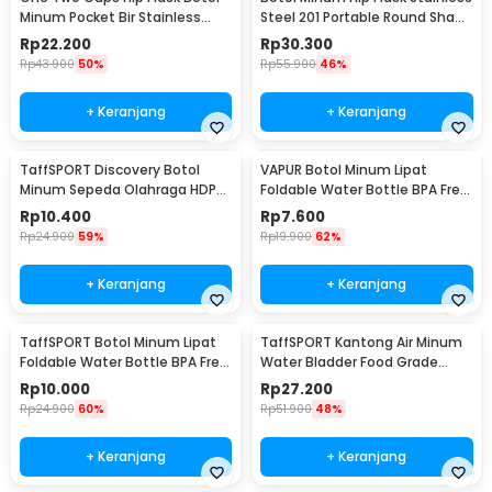
Minum Pocket Bir Stainless
Steel 201 Portable Round Shape
Steel 201 8oz - MS351
150ml - B-5
Rp
22.200
Rp
30.300
Rp
43.900
50%
Rp
55.900
46%
+ Keranjang
+ Keranjang
TaffSPORT Discovery Botol
VAPUR Botol Minum Lipat
Minum Sepeda Olahraga HDPE
Foldable Water Bottle BPA Free
Dust Cover 650ml - 3026
Karabiner 500ml - V5
Rp
10.400
Rp
7.600
Rp
24.900
59%
Rp
19.900
62%
+ Keranjang
+ Keranjang
TaffSPORT Botol Minum Lipat
TaffSPORT Kantong Air Minum
Foldable Water Bottle BPA Free
Water Bladder Food Grade
700ml - S29
Hydration Bag 2L - SD16
Rp
10.000
Rp
27.200
Rp
24.900
60%
Rp
51.900
48%
+ Keranjang
+ Keranjang