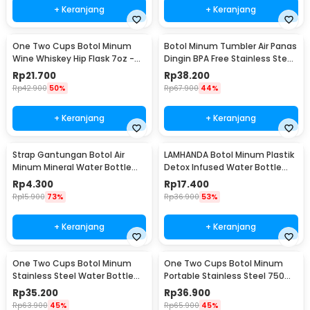
+ Keranjang
+ Keranjang
One Two Cups Botol Minum
Botol Minum Tumbler Air Panas
Wine Whiskey Hip Flask 7oz -
Dingin BPA Free Stainless Steel
F0212
350ml - HS-6983
Rp
21.700
Rp
38.200
Rp
42.900
50%
Rp
67.900
44%
+ Keranjang
+ Keranjang
Strap Gantungan Botol Air
LAMHANDA Botol Minum Plastik
Minum Mineral Water Bottle
Detox Infused Water Bottle
Belt Hanger - 3330
BPA Free 1L - QWF236
Rp
4.300
Rp
17.400
Rp
15.900
73%
Rp
36.900
53%
+ Keranjang
+ Keranjang
One Two Cups Botol Minum
One Two Cups Botol Minum
Stainless Steel Water Bottle
Portable Stainless Steel 750ml
300ml - YM006
- YM006
Rp
35.200
Rp
36.900
Rp
63.900
45%
Rp
65.900
45%