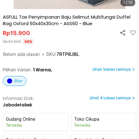
1 / 10
ASFULL Tas Penyimpanan Baju Selimut Multifungsi Duffel
Bag Oxford 60x40x30cm - ASS60
-
Blue
Rp
15.900
Rp
33.900
54
%
Belum ada ulasan
•
SKU
7RTP8JBL
Lihat Varian Lainnya
Pilihan Varian:
1
Warna,
Blue
Lihat
4
Lokasi Lainnya
Informasi Stok:
Jabodetabek
Gudang Online
Toko Cikupa
Tersedia
Tersedia