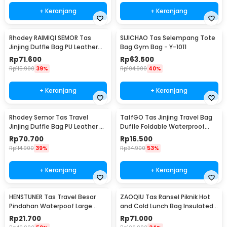
+ Keranjang
+ Keranjang
Rhodey RAIMIQI SEMOR Tas
SIJICHAO Tas Selempang Tote
Jinjing Duffle Bag PU Leather
Bag Gym Bag - Y-1011
Unisex 20 Inch Beautiful
Rp
71.600
Rp
63.500
Pattern - C01
Rp
115.900
39%
Rp
104.900
40%
+ Keranjang
+ Keranjang
Rhodey Semor Tas Travel
TaffGO Tas Jinjing Travel Bag
Jinjing Duffle Bag PU Leather 20
Duffle Foldable Waterproof
Inch - C01
480mm - B20
Rp
70.700
Rp
16.500
Rp
114.900
39%
Rp
34.900
53%
+ Keranjang
+ Keranjang
HENSTUNER Tas Travel Besar
ZAOQIU Tas Ransel Piknik Hot
Pindahan Waterpoof Large
and Cold Lunch Bag Insulated
Organizer Bag 90x30x50cm -
Backpack - YY29
Rp
21.700
Rp
71.000
HR-01