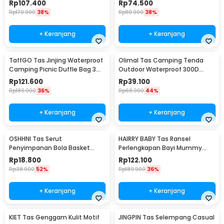
Rp
107.400
Rp
74.500
Rp
170.900
38%
Rp
119.900
38%
+ Keranjang
+ Keranjang
TaffGO Tas Jinjing Waterproof
Olimal Tas Camping Tenda
Camping Picnic Duffle Bag 3
Outdoor Waterproof 300D
Slots - C60
Oxford Storage Bag - OM-30
Rp
121.600
Rp
39.100
Rp
189.900
36%
Rp
68.900
44%
+ Keranjang
+ Keranjang
OSHHNI Tas Serut
HAIRRY BABY Tas Ransel
Penyimpanan Bola Basket
Perlengkapan Bayi Mummy
Olahraga Drawstring Bag Mesh
Diaper Travel Bag - CC23
Rp
18.800
Rp
122.100
- SH30
Rp
38.900
52%
Rp
189.900
36%
+ Keranjang
+ Keranjang
KIET Tas Genggam Kulit Motif
JINGPIN Tas Selempang Casual