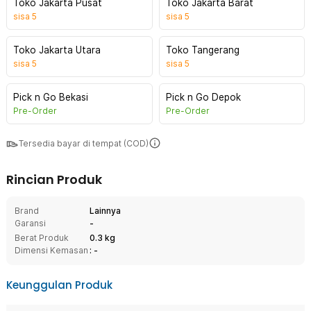
Toko Jakarta Pusat
Toko Jakarta Barat
sisa
5
sisa
5
Toko Jakarta Utara
Toko Tangerang
sisa
5
sisa
5
Pick n Go Bekasi
Pick n Go Depok
Pre-Order
Pre-Order
Tersedia bayar di tempat (COD)
Rincian Produk
Brand
Lainnya
Garansi
-
Berat Produk
0.3 kg
Dimensi Kemasan
: -
Keunggulan Produk