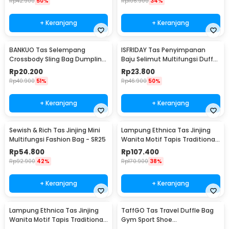
Rp
42.900
50%
Rp
106.900
34%
+ Keranjang
+ Keranjang
BANKUO Tas Selempang
ISFRIDAY Tas Penyimpanan
Crossbody Sling Bag Dumpling
Baju Selimut Multifungsi Duffel
Adjustable Strap - BK22
Organizer Bag Barcode - IF45
Rp
20.200
Rp
23.800
Rp
40.900
51%
Rp
46.900
50%
+ Keranjang
+ Keranjang
Sewish & Rich Tas Jinjing Mini
Lampung Ethnica Tas Jinjing
Multifungsi Fashion Bag - SR25
Wanita Motif Tapis Traditional
Handbag - LE2
Rp
54.800
Rp
107.400
Rp
92.900
42%
Rp
170.900
38%
+ Keranjang
+ Keranjang
Lampung Ethnica Tas Jinjing
TaffGO Tas Travel Duffle Bag
Wanita Motif Tapis Traditional
Gym Sport Shoe
Handbag - LE3
Compartment 30L - C48