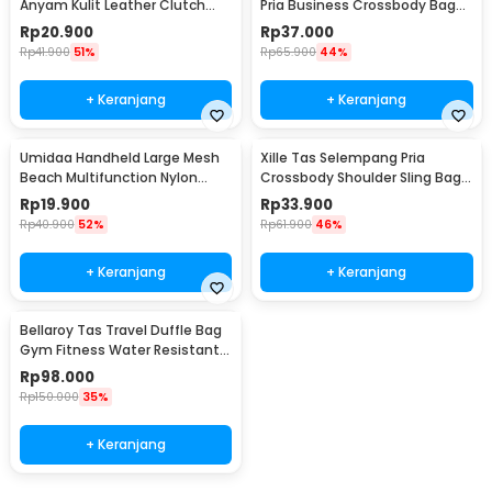
Anyam Kulit Leather Clutch
Pria Business Crossbody Bag
Bag - KT1912
PU Leather - JP2
Rp
20.900
Rp
37.000
Rp
41.900
51%
Rp
65.900
44%
+ Keranjang
+ Keranjang
Umidaa Handheld Large Mesh
Xille Tas Selempang Pria
Beach Multifunction Nylon
Crossbody Shoulder Sling Bag
Tote Bag - INU163
Oxford Fabric - 9980
Rp
19.900
Rp
33.900
Rp
40.900
52%
Rp
61.900
46%
+ Keranjang
+ Keranjang
Bellaroy Tas Travel Duffle Bag
Gym Fitness Water Resistant
36-55L - C50
Rp
98.000
Rp
150.000
35%
+ Keranjang