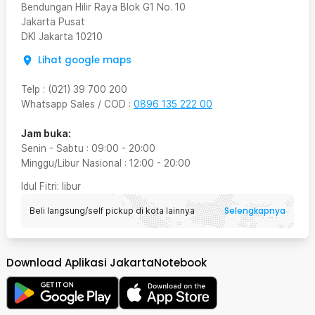
Bendungan Hilir Raya Blok G1 No. 10
Jakarta Pusat
DKI Jakarta
10210
Lihat google maps
Telp
:
(021) 39 700 200
Whatsapp Sales / COD
:
0896 135 222 00
Jam buka:
Senin - Sabtu
:
09:00
-
20:00
Minggu/Libur Nasional
:
12:00
-
20:00
Idul Fitri
: libur
Selengkapnya
Beli langsung/self pickup di kota lainnya
Download Aplikasi JakartaNotebook