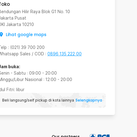
Toko
Bendungan Hilir Raya Blok G1 No. 10
Jakarta Pusat
DKI Jakarta
10210
Lihat google maps
Telp
:
(021) 39 700 200
Whatsapp Sales / COD
:
0896 135 222 00
Jam buka:
Senin - Sabtu
:
09:00
-
20:00
Minggu/Libur Nasional
:
12:00
-
20:00
Idul Fitri
: libur
Selengkapnya
Beli langsung/self pickup di kota lainnya
Our partners