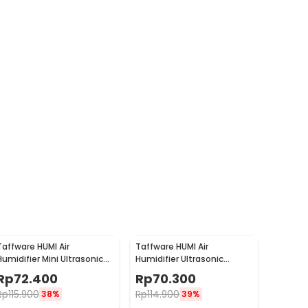
Taffware HUMI Air
Taffware HUMI Air
Humidifier Mini Ultrasonic
Humidifier Ultrasonic
Diffuser LED 300ml Remote
Diffuser LED 300ml with
Rp
72.400
Rp
70.300
- H24
Remote - A770
Rp
115.900
Rp
114.900
38%
39%