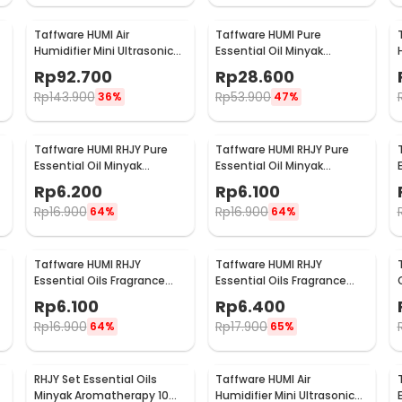
Taffware HUMI Air
Taffware HUMI Pure
Humidifier Mini Ultrasonic
Essential Oil Minyak
Diffuser RGB 500ml
Aromatherapy 6in1 10ml -
Rp
92.700
Rp
28.600
Remote - HUMI H14A
RS-25
Rp
143.900
Rp
53.900
36%
47%
Taffware HUMI RHJY Pure
Taffware HUMI RHJY Pure
Essential Oil Minyak
Essential Oil Minyak
Aromatherapy 10ml Rose -
Aromatherapy 10ml Lemon
Rp
6.200
Rp
6.100
RH-15
- RH-15
Rp
16.900
Rp
16.900
64%
64%
Taffware HUMI RHJY
Taffware HUMI RHJY
Essential Oils Fragrance
Essential Oils Fragrance
l
Minyak Aromatherapy 10ml
Minyak Aromatherapy 10ml
Rp
6.100
Rp
6.400
Lavender - RD-20
Mint - RD-20
Rp
16.900
Rp
17.900
64%
65%
RHJY Set Essential Oils
Taffware HUMI Air
Minyak Aromatherapy 10ml
Humidifier Mini Ultrasonic