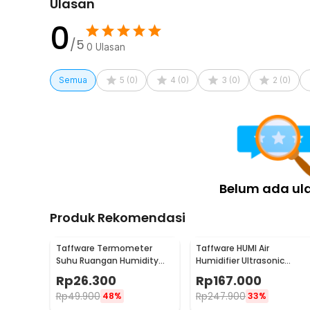
Ulasan
0
/5
0
Ulasan
Semua
5
(
0
)
4
(
0
)
3
(
0
)
2
(
0
)
Belum ada ul
Produk Rekomendasi
Taffware Termometer
Taffware HUMI Air
Suhu Ruangan Humidity
Humidifier Ultrasonic
Hygrometer Clock
Classic Drop RGB
Rp
26.300
Rp
167.000
Calendar - HTC-1
Adjustable 3L - H98
Rp
49.900
Rp
247.900
48%
33%