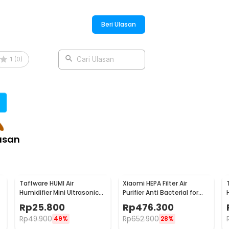
Beri Ulasan
1
(
0
)
Cari Ulasan
asan
Taffware HUMI Air
Xiaomi HEPA Filter Air
Humidifier Mini Ultrasonic
Purifier Anti Bacterial for
Aroma Diffuser 130ml - H41
1/2/3/2S/Pro - MCR-FLA
Rp
25.800
Rp
476.300
Rp
49.900
Rp
652.900
49%
28%