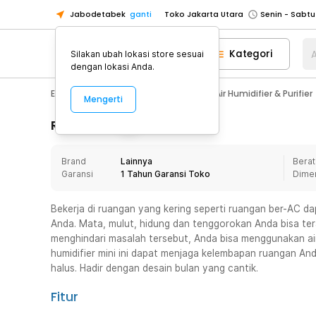
Jabodetabek
ganti
Toko Jakarta Utara
Toko Tangerang
Kategori
A
Silakan ubah lokasi store sesuai
Toko Cikupa
dengan lokasi Anda.
Pick n Go Jakarta Barat
Senin - J
Electronic
Pendingin Ruangan
Air Humidifier & Purifier
Mengerti
Pick n Go Bekasi
Senin - Jumat (08
Pick n Go Depok
Senin - Jumat (08
Rincian Produk
Toko Jakarta Pusat
Senin - Sabtu
Brand
Lainnya
Berat
Toko Jakarta Barat
Senin - Sabtu
Garansi
1 Tahun Garansi Toko
Dime
Toko Jakarta Utara
Toko Tangerang
Bekerja di ruangan yang kering seperti ruangan ber-AC d
Anda. Mata, mulut, hidung dan tenggorokan Anda bisa ter
Toko Cikupa
menghindari masalah tersebut, Anda bisa menggunakan air
Pick n Go Jakarta Barat
Senin - J
humidifier mini ini dapat menjaga kelembapan ruangan A
halus. Hadir dengan desain bulan yang cantik.
Pick n Go Bekasi
Senin - Jumat (08
Pick n Go Depok
Senin - Jumat (08
Fitur