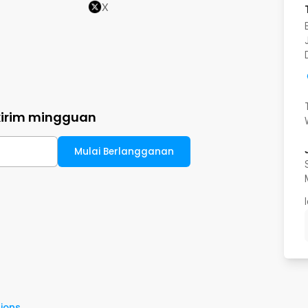
X
kirim mingguan
Mulai Berlangganan
ions