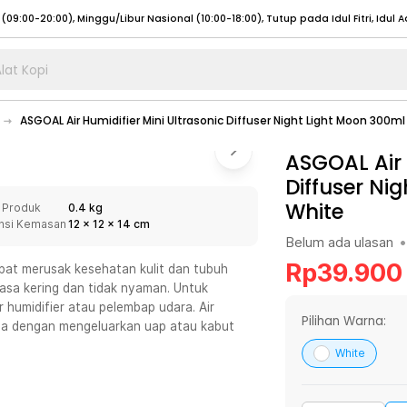
lat Kopi
umat (07:00 - 20:00), Sabtu - Minggu (08:00 - 20:00), Tutup pada Idul Fitri
Sele
ASGOAL Air Humidifier Mini Ultrasonic Diffuser Night Light Moon 300m
:00 - 20:00), Sabtu - Minggu/ Libur Nasional (08:00 - 17:00)
Selengkapnya
:00 - 20:00), Sabtu - Minggu/ Libur Nasional (08:00 - 17:00)
ASGOAL Air 
Selengkapnya
Diffuser Ni
 (09:00-20:00), Minggu/Libur Nasional (12:00-20:00), Tutup pada Idul Fitri
Sele
White
 Produk
0.4 kg
 (09:00-20:00), Minggu/Libur Nasional (12:00-20:00), Tutup pada Idul Fitri
Sele
nsi Kemasan
12
x
12
x
14
cm
Belum ada ulasan
•
Rp
39.900
apat merusak kesehatan kulit dan tubuh
asa kering dan tidak nyaman. Untuk
 humidifier atau pelembap udara. Air
umat (07:00 - 20:00), Sabtu - Minggu (08:00 - 20:00), Tutup pada Idul Fitri
Sele
Pilihan Warna:
nda dengan mengeluarkan uap atau kabut
:00 - 20:00), Sabtu - Minggu/ Libur Nasional (08:00 - 17:00)
Selengkapnya
White
:00 - 20:00), Sabtu - Minggu/ Libur Nasional (08:00 - 17:00)
Selengkapnya