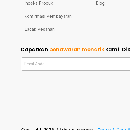
Indeks Produk
Blog
Konfirmasi Pembayaran
Lacak Pesanan
Dapatkan
penawaran menarik
kami!
Di
Email Anda
Copyright,
2026
. All rights reserved
Terms & Condit