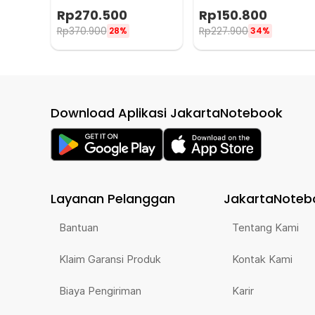
Mist LED - R011
Diffuser LED RGB 120ml -
Rp
270.500
Rp
150.800
HL-EOD01
Rp
370.900
Rp
227.900
28%
34%
Download Aplikasi JakartaNotebook
Layanan Pelanggan
JakartaNoteb
Bantuan
Tentang Kami
Klaim Garansi Produk
Kontak Kami
Biaya Pengiriman
Karir