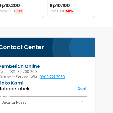
Aromatherapy 10ml
Aromatherapy 10ml
Rp
10.200
Rp
10.100
Eucalyptus - RH-15
Peppermint - RH-15
Rp
24.900
Rp
23.900
60%
58%
Contact Center
Pembelian Online
Telp : (021) 39 700 200
Customer Service (WA) :
0899 721 7050
Toko Kami
Jabodetabek
Ganti
Lokasi
Jakarta Pusat