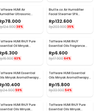
Taffware HUMI Air
Biutte.co Air Humidifier
Humidifier Ultrasonic
Facial Steamer SPA
Aroma Diffuser RGB 1L - KS-
Perawatan Wajah - 618
Rp
78.000
Rp
132.600
600
Rp
124.900
Rp
203.900
38%
35%
Taffware HUMI RHJY Pure
Taffware HUMI RHJY
Essential Oil Minyak
Essential Oils Fragrance
Aromatherapy 10ml Ocean
Minyak Aromatherapy 10ml
Rp
6.300
Rp
6.600
- RH-15
Jasmine - RD-20
Rp
16.900
Rp
17.900
63%
64%
Taffware HUMI Essential
Taffware HUMI Essential
Oils Minyak Aromatherapy
Oils Minyak Aromatherapy
3ml 6 PCS Mixing - RS-15
5ml Mixing 6 PCS Mixing -
Rp
10.400
Rp
15.800
RS-10
Rp
24.900
Rp
33.900
59%
54%
Taffware HUMI RHJY Pure
Taffware HUMI RHJY Pure
Essential Oils Minyak
Essential Oils Minyak