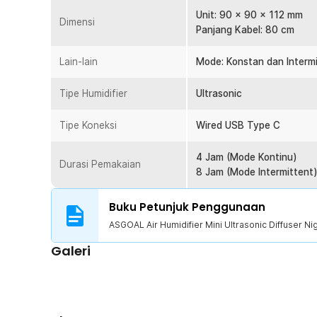
sangat cantik dan cocok dijadikan dekorasi. Semakin 
Unit: 90 x 90 x 112 mm
Dimensi
warni yang bisa dipilih sesuai dengan suasana yang ingi
Panjang Kabel: 80 cm
Kapasitas yang Pas
Lain-lain
Memiliki kapasitas tangki sebesar 300 ml, humidifier ya
Mode: Konstan dan Interm
digunakan seharian. Membuat Anda tak perlu terlalu ser
kapasitasnya yang cukup besar. Ketika air di dalam tang
Tipe Humidifier
Ultrasonic
berhenti untuk menghindari arus pendek. Sangat aman 
Tipe Koneksi
Wired USB Type C
Kelengkapan Produk
4 Jam (Mode Kontinu)
Rincian yang Anda dapatkan untuk pembelian produk ini
Durasi Pemakaian
8 Jam (Mode Intermittent
1 x ASGOAL Air Humidifier Mini Ultrasonic Diffuser 
1 x Kabel USB
Buku Petunjuk Penggunaan
ASGOAL Air Humidifier Mini Ultrasonic Diffuser N
Galeri