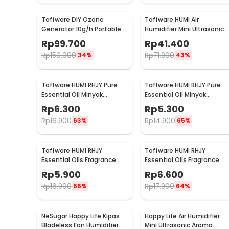
Taffware DIY Ozone
Taffware HUMI Air
Generator 10g/h Portable
Humidifier Mini Ultrasonic
Ceramic Plate Air Purifier -
Diffuser Night LED 300ml -
Rp
99.700
Rp
41.400
VO100
H296
Rp
150.000
Rp
71.900
34%
43%
Taffware HUMI RHJY Pure
Taffware HUMI RHJY Pure
Essential Oil Minyak
Essential Oil Minyak
Aromatherapy 10ml
Aromatherapy 10ml
Rp
6.300
Rp
5.300
Jasmine - RH-15
Lavender - RH-15
Rp
16.900
Rp
14.900
63%
65%
Taffware HUMI RHJY
Taffware HUMI RHJY
Essential Oils Fragrance
Essential Oils Fragrance
Minyak Aromatherapy 10ml
Minyak Aromatherapy 10m
Rp
5.900
Rp
6.600
Strawberry - RD-20
Orange - RD-20
Rp
16.900
Rp
17.900
66%
64%
NeSugar Happy Life Kipas
Happy Life Air Humidifier
Bladeless Fan Humidifier
Mini Ultrasonic Aroma