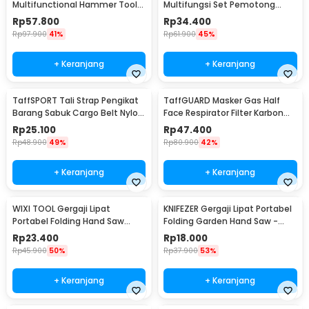
Multifunctional Hammer Tool
Multifungsi Set Pemotong
for Camping Survival - WL-
Kayu Besi
Rp
57.800
Rp
34.400
9003
Rp
97.900
41%
Rp
61.900
45%
+ Keranjang
+ Keranjang
TaffSPORT Tali Strap Pengikat
TaffGUARD Masker Gas Half
Barang Sabuk Cargo Belt Nylon
Face Respirator Filter Karbon
5M - XR2
Aktif KN95 - 6200
Rp
25.100
Rp
47.400
Rp
48.900
49%
Rp
80.900
42%
+ Keranjang
+ Keranjang
WIXI TOOL Gergaji Lipat
KNIFEZER Gergaji Lipat Portabel
Portabel Folding Hand Saw
Folding Garden Hand Saw -
39cm - JSZ-002
LA145
Rp
23.400
Rp
18.000
Rp
45.900
50%
Rp
37.900
53%
+ Keranjang
+ Keranjang