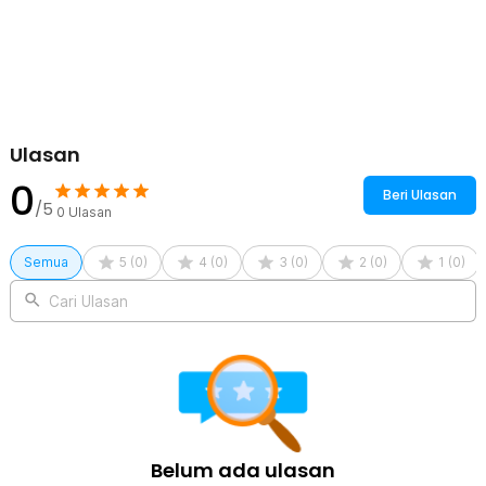
Kelengkapan Produk
Rincian yang Anda dapatkan untuk pembelian produk ini:
1 x ASL Masker Gas Respirator Lab Mask Anti Virus Half Face
308 Plus - SF02
2 x Cartridge
2 x Filter
1 x Panduan Penggunaan
Ulasan
0
Beri Ulasan
/5
0
Ulasan
Semua
5
(
0
)
4
(
0
)
3
(
0
)
2
(
0
)
1
(
0
)
Cari Ulasan
Belum ada ulasan