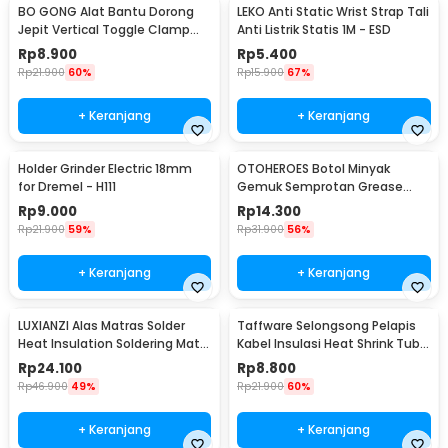
BO GONG Alat Bantu Dorong
LEKO Anti Static Wrist Strap Tali
Jepit Vertical Toggle Clamp
Anti Listrik Statis 1M - ESD
Hold Down Handle - GH-13009
Rp
8.900
Rp
5.400
Rp
21.900
60%
Rp
15.900
67%
+ Keranjang
+ Keranjang
Holder Grinder Electric 18mm
OTOHEROES Botol Minyak
for Dremel - H111
Gemuk Semprotan Grease
Gun 250ml - Q001
Rp
9.000
Rp
14.300
Rp
21.900
59%
Rp
31.900
56%
+ Keranjang
+ Keranjang
LUXIANZI Alas Matras Solder
Taffware Selongsong Pelapis
Heat Insulation Soldering Mat
Kabel Insulasi Heat Shrink Tube
340x230mm - S-120B
127 PCS - RSG-AHZ
Rp
24.100
Rp
8.800
Rp
46.900
49%
Rp
21.900
60%
+ Keranjang
+ Keranjang