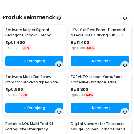
Produk Rekomendasi
Taffware Kaliper Sigmat
JKMI Kikir Besi Pahat Diamond
Penggaris Jangka Sorong
Needle Files Carving 5 in 1 - JM-
Digital LCD 150mm - SH20
FL1-1
Rp
81.400
Rp
11.400
Rp
129.900
38%
Rp
26.900
58%
+ Keranjang
+ Keranjang
Taffware Mata Bor Screw
FORAUTO Lakban Kamuflase
Extractor Broken Striped Screw
Cohesive Bandage Tape
Remover 4 PCS - S2
Hunting 4.5M 50mm - H10
Rp
8.800
Rp
6.300
Rp
21.900
60%
Rp
16.900
63%
+ Keranjang
+ Keranjang
Portable SOS Multi Tool Kit
Digital Micrometer Thickness
Earthquake Emergency
Gauge Caliper Carbon Fiber 0-