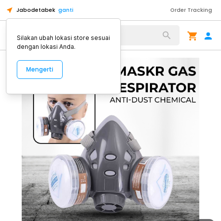
Jabodetabek
ganti
Order Tracking
Alat Kopi
Silakan ubah lokasi store sesuai
dengan lokasi Anda.
Mengerti