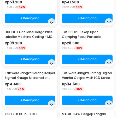
Outdoor Survival - JT21
12.7mm - TDT25
Rp
53.200
Rp
41.500
Rp
90.900
42%
Rp
72.900
44%
+ Keranjang
+ Keranjang
DUODELI Alat Label Harga Price
TaffSPORT Sekop Lipat
Labeller Machine Coding - MX-
Camping Pacul Portable
5500
Tactical Survival 40cm - 101
Rp
39.200
Rp
28.500
Rp
68.900
44%
Rp
53.900
48%
+ Keranjang
+ Keranjang
Taffware Jangka Sorong Kaliper
Taffware Jangka Sorong Digital
Sigmat Gauge Micrometer
Vernier Caliper with LCD Screen
150mm - QST-600
150mm - JIGO-150
Rp
4.400
Rp
34.600
Rp
16.900
74%
Rp
62.900
45%
+ Keranjang
+ Keranjang
KNIFEZER 10-in-1 EDC
MAGIC SAW Gergaji Tangan