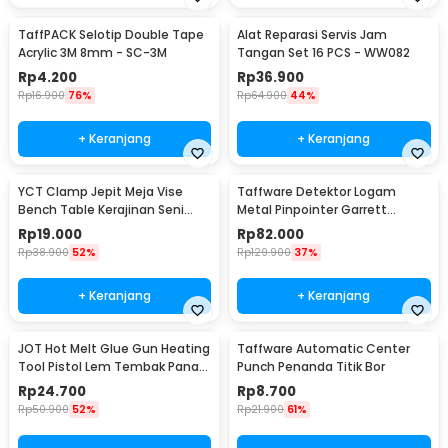
TaffPACK Selotip Double Tape
Alat Reparasi Servis Jam
Acrylic 3M 8mm - SC-3M
Tangan Set 16 PCS - WW082
Rp
4.200
Rp
36.900
Rp
16.900
76%
Rp
64.900
44%
+ Keranjang
+ Keranjang
YCT Clamp Jepit Meja Vise
Taffware Detektor Logam
Bench Table Kerajinan Seni
Metal Pinpointer Garrett
Perhiasan 25mm - QST
Waterproof - 1166000
Rp
19.000
Rp
82.000
Rp
38.900
52%
Rp
129.900
37%
+ Keranjang
+ Keranjang
JOT Hot Melt Glue Gun Heating
Taffware Automatic Center
Tool Pistol Lem Tembak Panas
Punch Penanda Titik Bor
20W - QT-302
Rp
24.700
Rp
8.700
Rp
50.900
52%
Rp
21.900
61%