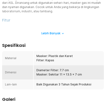
dari ASL. Dirancang untuk digunakan sehari-hari, masker gas ini mudah
dan nyaman digunakan. Cocok untuk Anda yang bekerja di lingkungan
laboratorium, industri, atau tambang.
Fitur
Perlindungan Tinggi
Lebih Banyak
Masker polusi ini membantu memberikan perlindungan terhadap
gas dan partikel berbahaya, seperti benzene, petrol, pestisida,
aseton, dan karbon disulfida yang kemungkinan besar terhirup saat
Spesifikasi
Anda berada di lingkungan kerja ataupun lingkungan yang memiliki
udara rawan kontaminasi.
Masker: Plastik dan Karet
Melindungi Bagian Wajah
Material
Filter: Kapas
Memiliki desain menutupi mulut dan hidung secara menyeluruh,
masker ini melindungi seluruh bagian mulut dan hidung agar
terhindar dari efek kontaminasi pada saat beraktivitas di luar atau
Diameter Filter: 7.7 cm
Dimensi
bekerja.
Masker: Sekitar 11 x 13.5 x 7 cm
Katup Pernapasan
Lain-lain
Baik Digunakan 3 Tahun Sejak Produksi
Filter penyaring udara memberikan sirkulasi udara yang bersih
untuk Anda hirup dan membuang udara yang dikeluarkan dengan
lancar. Filter udara juga dapat diganti jika telah kotor. Anda dapat
Galeri
menggantinya dengan filter masker gas respirator C302.