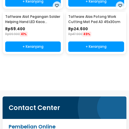
+ Keranjang
+ Keranjang
Taffware Alat Pegangan Solder
Taffware Alas Potong Work
Helping Hand LED Kaca
Cutting Mat Pad A3 45x30cm
Pembesar 3.5X - TE-801
Rp
59.400
Rp
24.600
Rp
99.900
41%
Rp
47.900
49%
+ Keranjang
+ Keranjang
Beli Sekarang
Contact Center
Pembelian Online