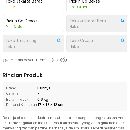
Toko Jakarta Barat
Pick n Go Bekasi
sisa
5
Pre-Order
Pick n Go Depok
Toko Jakarta Utara
Pre-Order
Habis
Toko Tangerang
Toko Cikupa
Habis
Habis
Tersedia bayar di tempat (COD)
Rincian Produk
Brand
Lainnya
Garansi
-
Berat Produk
0.6 kg
Dimensi Kemasan
17
x
12
x
12
cm
Bekerja di bidang industri kimia atau pertambangan mengharuskan Anda
untuk menggunakan masker. Pastikan masker yang Anda gunakan dapat
menyaring zat dan partikel berbahaya dalam udara seperti masker gas