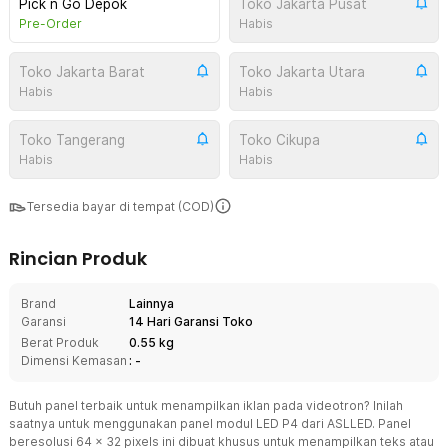
Pick n Go Depok
Toko Jakarta Pusat
Pre-Order
Habis
Toko Jakarta Barat
Toko Jakarta Utara
Habis
Habis
Toko Tangerang
Toko Cikupa
Habis
Habis
Tersedia bayar di tempat (COD)
Rincian Produk
Brand
Lainnya
Garansi
14 Hari Garansi Toko
Berat Produk
0.55 kg
Dimensi Kemasan
: -
Butuh panel terbaik untuk menampilkan iklan pada videotron? Inilah
saatnya untuk menggunakan panel modul LED P4 dari ASLLED. Panel
beresolusi 64 x 32 pixels ini dibuat khusus untuk menampilkan teks atau