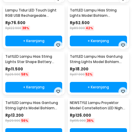
Lampu Tidur LED Touch Light
TaffLED Lampu Hias String
RGB USB Rechargeable
Lights Model Bohlam
1500mAh 5V 3W - F8-1
Waterproof 20 LED 5M - PD039
Rp
76.600
Rp
52.600
Rp
122.900
38%
Rp
89.900
42%
+ Keranjang
+ Keranjang
TaffLED Lampu Hias String
TaffLED Lampu Hias Gantung
Lights Star Shape Battery
String Lights Model Bohlam
Power 20 LED 3M - 2G11
Mini Waterproof 6M - ZYD0931
Rp
11.500
Rp
18.200
Rp
26.900
58%
Rp
37.900
52%
+ Keranjang
+ Keranjang
TaffLED Lampu Hias Gantung
NEWSTYLE Lampu Proyektor
String Lights Model Bohlam
Model Constellation LED Night
Mini Waterproof 3M - ZYD0931
Light 3W 5V - NL-USB
Rp
13.200
Rp
126.000
Rp
29.900
56%
Rp
195.900
36%