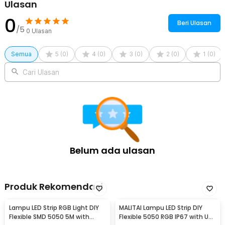
Ulasan
0
Beri Ulasan
/5
0
Ulasan
Semua
5
(
0
)
4
(
0
)
3
(
0
)
2
(
0
)
1
(
0
)
Cari Ulasan
Belum ada ulasan
Produk Rekomendasi
Lampu LED Strip RGB Light DIY
MALITAI Lampu LED Strip DIY
Flexible SMD 5050 5M with
Flexible 5050 RGB IP67 with USB