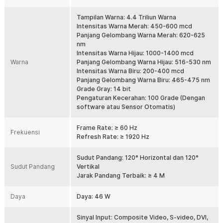
yang dihasilkan bisa lebih detail dan halus. Terlebih lagi, panel LED
ini memiliki frame rate ≥ 60 Hz dan refresh rate ≥ 1920 Hz yang
Tampilan Warna: 4.4 Triliun Warna
membuat gerakannya makin mulus.
Intensitas Warna Merah: 450-600 mcd
Layar Cerah Hemat Energi
Panjang Gelombang Warna Merah: 620-625
Dengan kecerahan ≥ 5500 cd/m², panel modul ini cocok dipasang
nm
di area outdoor. Kecerahan yang tinggi membuat panel tetap
Intensitas Warna Hijau: 1000-1400 mcd
Warna
terlihat jelas meskipun berada di lingkungan yang terang, seperti di
Panjang Gelombang Warna Hijau: 516-530 nm
siang hari. Terlebih lagi panel ini menggunakan rasio 1/10 duty yang
Intensitas Warna Biru: 200-400 mcd
membuat efisiensi daya listriknya lebih tinggi.
Panjang Gelombang Warna Biru: 465-475 nm
Grade Gray: 14 bit
Sudut Pandang Sempurna
Pengaturan Kecerahan: 100 Grade (Dengan
Selain kecerahan dan ketahanannya, sudut pandang yang
software atau Sensor Otomatis)
ditawarkan juga membuat panel modul LED ini cocok digunakan di
area outdoor. Panel dapat terlihat dengan baik pada sudut pandang
Frame Rate: ≥ 60 Hz
120° secara horizontal dan 120° secara vertikal dari jarak terbaik ≥
Frekuensi
Refresh Rate: ≥ 1920 Hz
4 M.
Sudut Pandang: 120° Horizontal dan 120°
Kelengkapan Produk
Sudut Pandang
Vertikal
Rincian yang Anda dapatkan untuk pembelian produk ini:
Jarak Pandang Terbaik: ≥ 4 M
2 x ASLLED Panel Modul LED P4 SMD RGB Outdoor 1920Hz
32x16cm - AL4
Daya
Daya: 46 W
2 x Karet Silikon
2 x Kabel Pita 16 Pin
Sinyal Input: Composite Video, S-video, DVI,
1 x Kabel Power 4 Pin