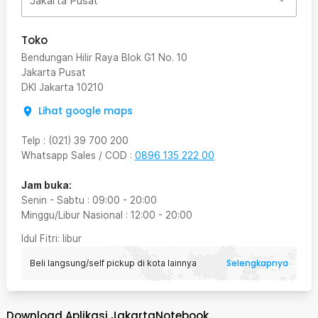
Jakarta Pusat
Toko
Bendungan Hilir Raya Blok G1 No. 10
Jakarta Pusat
DKI Jakarta
10210
Lihat google maps
Telp
:
(021) 39 700 200
Whatsapp Sales / COD
:
0896 135 222 00
Jam buka:
Senin - Sabtu
:
09:00
-
20:00
Minggu/Libur Nasional
:
12:00
-
20:00
Idul Fitri
: libur
Selengkapnya
Beli langsung/self pickup di kota lainnya
Download Aplikasi JakartaNotebook