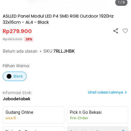
1 / 8
ASLLED Panel Modul LED P4 SMD RGB Outdoor 1920Hz
32x16cm - AL4
-
Black
Rp
279.900
Rp
383.900
28
%
Belum ada ulasan
•
SKU
7RLLJHBK
Pilihan Warna:
Black
Lihat
Lokasi Lainnya
Informasi Stok:
Jabodetabek
Gudang Online
Pick n Go Bekasi
sisa
8
Pre-Order