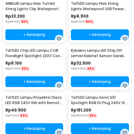
ANBLUB Lampu Hias Tumblr
TaffLED Lampu Hias String
String Lights Clip Waterproof
Lights Waterproof USB Power
20 LED 2M - 0606
50 LED 5M - SZ
Rp
23.200
Rp
6.900
Rp
45.900
50%
Rp
18.900
64%
+ Keranjang
+ Keranjang
TaffLED Chip LED Lampu COB
Rybakov Lampu LED Strip DIY
Floodlight Spotlight 220V Cool
Lemari Kabinet Sensor Gerak
White 6000K 50W - COB4060-
4.5W 1M - 2835
Rp
8.100
Rp
32.500
AC220-50
Rp
20.900
62%
Rp
59.900
46%
+ Keranjang
+ Keranjang
TaffLED Lampu Proyektor Disco
TaffLED Lampu Sorot LED
LED RGB 240V 6W with Remote
Spotlight RGB EU Plug 240V 10W
Control - CY-LV-RG
- L18RG
Rp
40.900
Rp
161.200
Rp
71.900
44%
Rp
240.900
34%
+ Keranjang
+ Keranjang