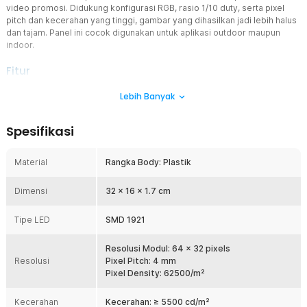
video promosi. Didukung konfigurasi RGB, rasio 1/10 duty, serta pixel
pitch dan kecerahan yang tinggi, gambar yang dihasilkan jadi lebih halus
dan tajam. Panel ini cocok digunakan untuk aplikasi outdoor maupun
indoor.
Fitur
Resolusi dan Ukuran Terbaik
Lebih Banyak
Agar dapat menampilkan gambar, teks berjalan, serta video yang
jernih, panel modul LED P4 ini dibekali resolusi 64 x 32 pixels.
Spesifikasi
Selaras dengan resolusinya, panel modul ini memiliki ukuran 32 x
16 cm. Ini merupakan ukuran standar yang banyak digunakan untuk
kegiatan pemasaran.
Material
Rangka Body: Plastik
Tampilkan Berbagai Warna
Dimensi
Keunggulan lain dari panel modul LED ini adalah kemampuannya
32 x 16 x 1.7 cm
untuk menampilkan 4.4 triliun kombinasi warna. Hal ini berkat
dukungan teknologi kontrol warna yang mampu membuat warna
Tipe LED
SMD 1921
merah, hijau, biru, dan putih sempurna. Konten visual yang
ditampilkan pun jadi lebih menarik dan dinamis.
Resolusi Modul: 64 x 32 pixels
Gerakan Halus Anti Glitch
Resolusi
Pixel Pitch: 4 mm
Tak ada lagi konten visual yang tersendat karena panel modul ini
Pixel Density: 62500/m²
memiliki pixel pitch 4 mm dengan pixel density 62500/m². Semakin
kecil pixel pitch dan semakin besar kepadatannya, maka gambar
Kecerahan
Kecerahan: ≥ 5500 cd/m²