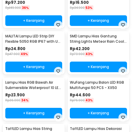
Remote
Controller 1M - SMD2835
Rp
97.200
Rp
16.500
Rp
149.900
36%
Rp
34.900
53%
+ Keranjang
+ Keranjang
MALITAI Lampu LED Strip DIY
SMD Lampu Hias Gantung
Flexible 5050 RGB IP67 with USB
String Lights Meteor Rain Cool
Controller 2M - SMD2835
White 30cm 8 PCS
Rp
24.800
Rp
42.200
Rp
47.900
49%
Rp
73.900
43%
+ Keranjang
+ Keranjang
Lampu Hias RGB Bawah Air
WuFang Lampu Balon LED RGB
Submersible Waterproof 10 LED
Multifungsi 50 PCS - XX50
with Remote - 13017
Rp
23.900
Rp
44.600
Rp
36.000
34%
Rp
76.900
43%
+ Keranjang
+ Keranjang
TaffLED Lampu Hias String
TaffLED Lampu Hias Dekorasi