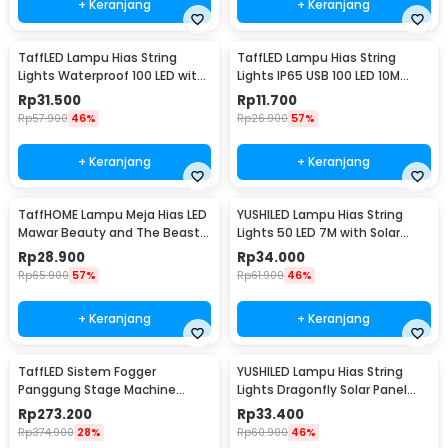
+ Keranjang
+ Keranjang
TaffLED Lampu Hias String
TaffLED Lampu Hias String
Lights Waterproof 100 LED with
Lights IP65 USB 100 LED 10M
Solar Panel - M071
Warm White - TDC-01
Rp
31.500
Rp
11.700
Rp
57.900
46%
Rp
26.900
57%
+ Keranjang
+ Keranjang
TaffHOME Lampu Meja Hias LED
YUSHILED Lampu Hias String
Mawar Beauty and The Beast
Lights 50 LED 7M with Solar
Warm White - AC01
Panel - M072
Rp
28.900
Rp
34.000
Rp
65.900
57%
Rp
61.900
46%
+ Keranjang
+ Keranjang
TaffLED Sistem Fogger
YUSHILED Lampu Hias String
Panggung Stage Machine
Lights Dragonfly Solar Panel
Ejector with RGB LED - KY-
IP65 8 Modes 20 LED - M088
Rp
273.200
Rp
33.400
LED500
Rp
374.900
28%
Rp
60.900
46%