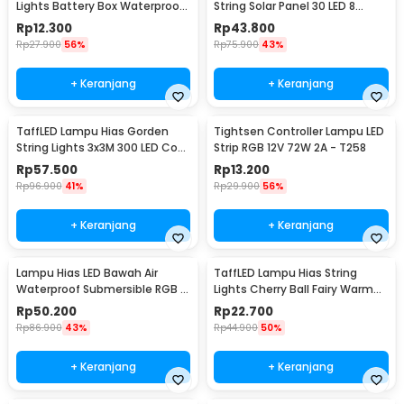
Lights Battery Box Waterproof
String Solar Panel 30 LED 8
50 LED 5M - G5
Mode 6.5M - 896
Rp
12.300
Rp
43.800
Rp
27.900
56%
Rp
75.900
43%
+ Keranjang
+ Keranjang
TaffLED Lampu Hias Gorden
Tightsen Controller Lampu LED
String Lights 3x3M 300 LED Cool
Strip RGB 12V 72W 2A - T258
White 18W - 300L
Rp
57.500
Rp
13.200
Rp
96.900
41%
Rp
29.900
56%
+ Keranjang
+ Keranjang
Lampu Hias LED Bawah Air
TaffLED Lampu Hias String
Waterproof Submersible RGB 2
Lights Cherry Ball Fairy Warm
PCS with Remote - 13017
White 5M - LY20W
Rp
50.200
Rp
22.700
Rp
86.900
43%
Rp
44.900
50%
+ Keranjang
+ Keranjang