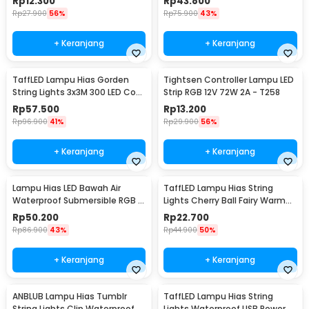
Rp
12.300
Rp
43.800
Rp
27.900
56%
Rp
75.900
43%
+ Keranjang
+ Keranjang
TaffLED Lampu Hias Gorden
Tightsen Controller Lampu LED
String Lights 3x3M 300 LED Cool
Strip RGB 12V 72W 2A - T258
White 18W - 300L
Rp
57.500
Rp
13.200
Rp
96.900
41%
Rp
29.900
56%
+ Keranjang
+ Keranjang
Lampu Hias LED Bawah Air
TaffLED Lampu Hias String
Waterproof Submersible RGB 2
Lights Cherry Ball Fairy Warm
PCS with Remote - 13017
White 5M - LY20W
Rp
50.200
Rp
22.700
Rp
86.900
43%
Rp
44.900
50%
+ Keranjang
+ Keranjang
ANBLUB Lampu Hias Tumblr
TaffLED Lampu Hias String
String Lights Clip Waterproof
Lights Waterproof USB Power