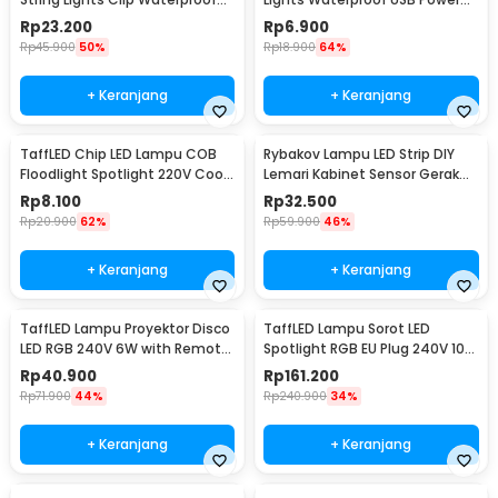
20 LED 2M - 0606
50 LED 5M - SZ
Rp
23.200
Rp
6.900
Rp
45.900
50%
Rp
18.900
64%
+ Keranjang
+ Keranjang
TaffLED Chip LED Lampu COB
Rybakov Lampu LED Strip DIY
Floodlight Spotlight 220V Cool
Lemari Kabinet Sensor Gerak
White 6000K 50W - COB4060-
4.5W 1M - 2835
Rp
8.100
Rp
32.500
AC220-50
Rp
20.900
62%
Rp
59.900
46%
+ Keranjang
+ Keranjang
TaffLED Lampu Proyektor Disco
TaffLED Lampu Sorot LED
LED RGB 240V 6W with Remote
Spotlight RGB EU Plug 240V 10W
Control - CY-LV-RG
- L18RG
Rp
40.900
Rp
161.200
Rp
71.900
44%
Rp
240.900
34%
+ Keranjang
+ Keranjang