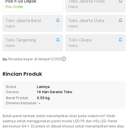
Pick n Go Depok
Toko Jakarta Pusat
Pre-Order
Habis
Toko Jakarta Barat
Toko Jakarta Utara
Habis
Habis
Toko Tangerang
Toko Cikupa
Habis
Habis
Tersedia bayar di tempat (COD)
Rincian Produk
Brand
Lainnya
Garansi
14 Hari Garansi Toko
Berat Produk
0.55 kg
Dimensi Kemasan
: -
Butuh panel terbaik untuk menampilkan iklan pada videotron? Inilah
saatnya untuk menggunakan panel modul LED P5 dari ASLLED. Panel
beresolusi 64 x 32 pixels ini dibuat khusus untuk menampilkan teks atau