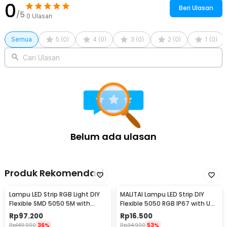
0
Beri Ulasan
/5
0
Ulasan
Semua
5
(
0
)
4
(
0
)
3
(
0
)
2
(
0
)
1
(
0
)
Cari Ulasan
Belum ada ulasan
Produk Rekomendasi
Lampu LED Strip RGB Light DIY
MALITAI Lampu LED Strip DIY
Flexible SMD 5050 5M with
Flexible 5050 RGB IP67 with USB
Remote
Controller 1M - SMD2835
Rp
97.200
Rp
16.500
Rp
149.900
36%
Rp
34.900
53%