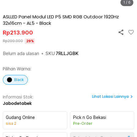
1 / 6
ASLLED Panel Modul LED P5 SMD RGB Outdoor 1920Hz
32x16cm - AL5
-
Black
Rp
213.900
Rp
299.900
29
%
Belum ada ulasan
•
SKU
7RLLJGBK
Pilihan Warna:
Black
Lihat
Lokasi Lainnya
Informasi Stok:
Jabodetabek
Gudang Online
Pick n Go Bekasi
sisa
2
Pre-Order