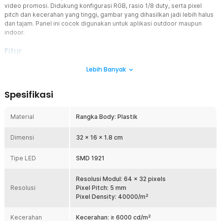
video promosi. Didukung konfigurasi RGB, rasio 1/8 duty, serta pixel
pitch dan kecerahan yang tinggi, gambar yang dihasilkan jadi lebih halus
dan tajam. Panel ini cocok digunakan untuk aplikasi outdoor maupun
indoor.
Fitur
Resolusi dan Ukuran Terbaik
Lebih Banyak
Agar dapat menampilkan gambar, teks berjalan, serta video yang
jernih, panel modul LED P5 ini dibekali resolusi 64 x 32 pixels.
Spesifikasi
Selaras dengan resolusinya, panel modul ini memiliki ukuran 32 x
16 cm. Ini merupakan ukuran standar yang banyak digunakan untuk
kegiatan pemasaran.
Material
Rangka Body: Plastik
Tampilkan Berbagai Warna
Dimensi
Keunggulan lain dari panel modul LED P5 ini adalah kemampuannya
32 x 16 x 1.8 cm
untuk menampilkan 4.4 triliun kombinasi warna. Hal ini berkat
dukungan teknologi kontrol warna yang mampu membuat warna
Tipe LED
SMD 1921
merah, hijau, biru, dan putih sempurna. Konten visual yang
ditampilkan pun jadi lebih menarik dan dinamis.
Resolusi Modul: 64 x 32 pixels
Gerakan Halus Anti Glitch
Resolusi
Pixel Pitch: 5 mm
Tak ada lagi konten visual yang tersendat karena panel modul P5 ini
Pixel Density: 40000/m²
memiliki pixel pitch 5 mm dengan pixel density 40000/m². Semakin
kecil pixel pitch dan semakin besar kepadatannya, maka gambar
Kecerahan
Kecerahan: ≥ 6000 cd/m²