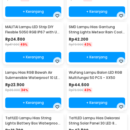
+ Keranjang
+ Keranjang
MALITAI Lampu LED Strip DIY
SMD Lampu Hias Gantung
Flexible 5050 RGB IP67 with USB
String Lights Meteor Rain Cool
Controller 2M - SMD2835
White 30cm 8 PCS
Rp
24.800
Rp
42.200
Rp
47.900
49%
Rp
73.900
43%
+ Keranjang
+ Keranjang
Lampu Hias RGB Bawah Air
WuFang Lampu Balon LED RGB
Submersible Waterproof 10 LED
Multifungsi 50 PCS - XX50
with Remote - 13017
Rp
23.900
Rp
44.600
Rp
36.000
34%
Rp
76.900
43%
+ Keranjang
+ Keranjang
TaffLED Lampu Hias String
TaffLED Lampu Hias Dekorasi
Lights Battery Box Waterproof
String Solar Panel 30 LED 8
50 LED 5M - G5
Mode 6.5M - 896