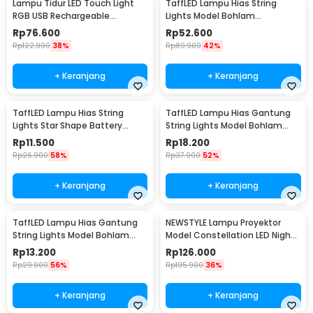
Lampu Tidur LED Touch Light
TaffLED Lampu Hias String
RGB USB Rechargeable
Lights Model Bohlam
1500mAh 5V 3W - F8-1
Waterproof 20 LED 5M - PD039
Rp
76.600
Rp
52.600
Rp
122.900
38%
Rp
89.900
42%
+ Keranjang
+ Keranjang
TaffLED Lampu Hias String
TaffLED Lampu Hias Gantung
Lights Star Shape Battery
String Lights Model Bohlam
Power 20 LED 3M - 2G11
Mini Waterproof 6M - ZYD0931
Rp
11.500
Rp
18.200
Rp
26.900
58%
Rp
37.900
52%
+ Keranjang
+ Keranjang
TaffLED Lampu Hias Gantung
NEWSTYLE Lampu Proyektor
String Lights Model Bohlam
Model Constellation LED Night
Mini Waterproof 3M - ZYD0931
Light 3W 5V - NL-USB
Rp
13.200
Rp
126.000
Rp
29.900
56%
Rp
195.900
36%
+ Keranjang
+ Keranjang