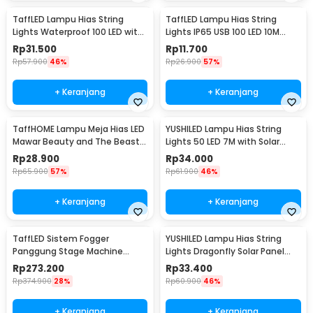
TaffLED Lampu Hias String
TaffLED Lampu Hias String
Lights Waterproof 100 LED with
Lights IP65 USB 100 LED 10M
Solar Panel - M071
Warm White - TDC-01
Rp
31.500
Rp
11.700
Rp
57.900
46%
Rp
26.900
57%
+ Keranjang
+ Keranjang
TaffHOME Lampu Meja Hias LED
YUSHILED Lampu Hias String
Mawar Beauty and The Beast
Lights 50 LED 7M with Solar
Warm White - AC01
Panel - M072
Rp
28.900
Rp
34.000
Rp
65.900
57%
Rp
61.900
46%
+ Keranjang
+ Keranjang
TaffLED Sistem Fogger
YUSHILED Lampu Hias String
Panggung Stage Machine
Lights Dragonfly Solar Panel
Ejector with RGB LED - KY-
IP65 8 Modes 20 LED - M088
Rp
273.200
Rp
33.400
LED500
Rp
374.900
28%
Rp
60.900
46%
+ Keranjang
+ Keranjang