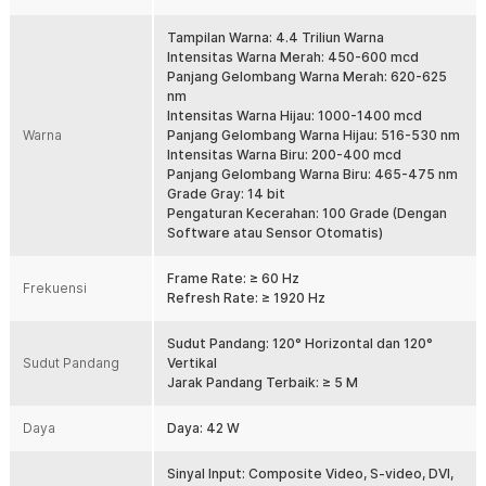
yang dihasilkan bisa lebih detail dan halus. Terlebih lagi, panel LED
ini memiliki frame rate ≥ 60 Hz dan refresh rate ≥ 1920 Hz yang
Tampilan Warna: 4.4 Triliun Warna
membuat gerakannya makin mulus.
Intensitas Warna Merah: 450-600 mcd
Layar Cerah Hemat Energi
Panjang Gelombang Warna Merah: 620-625
Dengan kecerahan ≥ 6000 cd/m², panel modul P5 cocok dipasang
nm
di area outdoor. Kecerahan yang tinggi membuat panel tetap
Intensitas Warna Hijau: 1000-1400 mcd
Warna
terlihat jelas meskipun berada di lingkungan yang terang, seperti di
Panjang Gelombang Warna Hijau: 516-530 nm
siang hari. Terlebih lagi panel ini menggunakan rasio 1/8 duty yang
Intensitas Warna Biru: 200-400 mcd
membuat efisiensi daya listriknya lebih tinggi.
Panjang Gelombang Warna Biru: 465-475 nm
Grade Gray: 14 bit
Sudut Pandang Sempurna
Pengaturan Kecerahan: 100 Grade (Dengan
Selain kecerahan dan ketahanannya, sudut pandang yang
Software atau Sensor Otomatis)
ditawarkan juga membuat panel modul LED ini cocok digunakan di
area outdoor. Panel dapat terlihat dengan baik pada sudut pandang
Frame Rate: ≥ 60 Hz
120° secara horizontal dan 120° secara vertikal dari jarak terbaik ≥
Frekuensi
Refresh Rate: ≥ 1920 Hz
5 M.
Sudut Pandang: 120° Horizontal dan 120°
Kelengkapan Produk
Sudut Pandang
Vertikal
Rincian yang Anda dapatkan untuk pembelian produk ini:
Jarak Pandang Terbaik: ≥ 5 M
2 x ASLLED Panel Modul LED P5 SMD RGB Outdoor 1920Hz
32x16cm - AL5
Daya
Daya: 42 W
2 x Karet Silikon
2 x Kabel Pita 16 Pin
Sinyal Input: Composite Video, S-video, DVI,
1 x Kabel Power 4 Pin