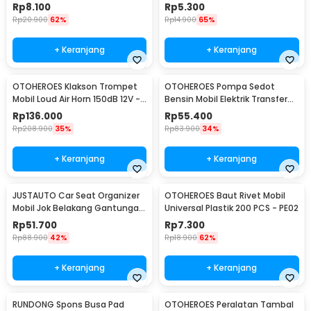
L-20
Rp
8.100
Rp
5.300
Rp
20.900
62%
Rp
14.900
65%
+ Keranjang
+ Keranjang
OTOHEROES Klakson Trompet
OTOHEROES Pompa Sedot
Mobil Loud Air Horn 150dB 12V -
Bensin Mobil Elektrik Transfer
JD4001
Pump 38mm DC 12V - CT-14
Rp
136.000
Rp
55.400
Rp
208.900
35%
Rp
83.900
34%
+ Keranjang
+ Keranjang
JUSTAUTO Car Seat Organizer
OTOHEROES Baut Rivet Mobil
Mobil Jok Belakang Gantungan
Universal Plastik 200 PCS - PE02
Barang Tisu - Z-354
Rp
51.700
Rp
7.300
Rp
88.900
42%
Rp
18.900
62%
+ Keranjang
+ Keranjang
RUNDONG Spons Busa Pad
OTOHEROES Peralatan Tambal