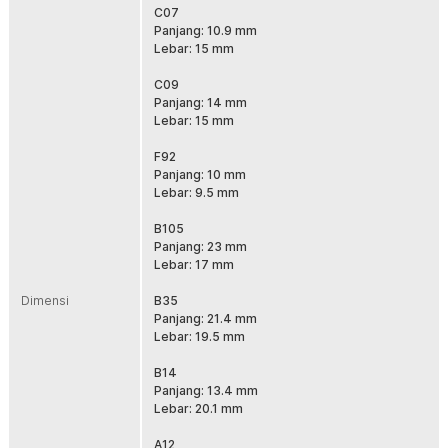
30 x B23
C07
20 x A16
Panjang: 10.9 mm
50 x A126
Lebar: 15 mm
30 x B02
30 x C20
C09
30 x B18
Panjang: 14 mm
20 x B21
Lebar: 15 mm
10 x B38
30 x D01
F92
30 x D38
Panjang: 10 mm
1 x Kotak Penyimpanan
Lebar: 9.5 mm
B105
Panjang: 23 mm
Lebar: 17 mm
Dimensi
B35
Panjang: 21.4 mm
Lebar: 19.5 mm
B14
Panjang: 13.4 mm
Lebar: 20.1 mm
A12