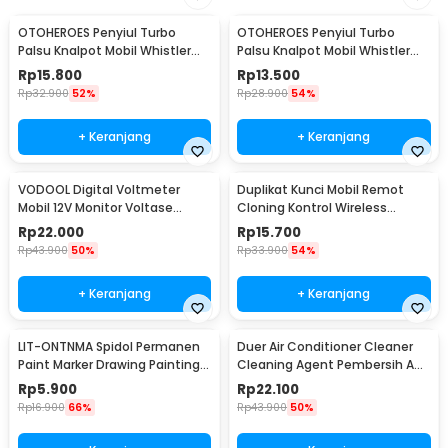
OTOHEROES Penyiul Turbo
OTOHEROES Penyiul Turbo
Palsu Knalpot Mobil Whistler
Palsu Knalpot Mobil Whistler
1000-2400cc L - TUR007
1000-1800cc M 1.6-2.0 - TUR007
Rp
15.800
Rp
13.500
Rp
32.900
52%
Rp
28.900
54%
+ Keranjang
+ Keranjang
VODOOL Digital Voltmeter
Duplikat Kunci Mobil Remot
Mobil 12V Monitor Voltase
Cloning Kontrol Wireless
Baterai LED Display - QY836
433.92MHz 1 PCS - WE32
Rp
22.000
Rp
15.700
Rp
43.900
50%
Rp
33.900
54%
+ Keranjang
+ Keranjang
LIT-ONTNMA Spidol Permanen
Duer Air Conditioner Cleaner
Paint Marker Drawing Painting
Cleaning Agent Pembersih AC
Oil Base - MP-01
Rumah 500ml - QUY1640
Rp
5.900
Rp
22.100
Rp
16.900
66%
Rp
43.900
50%