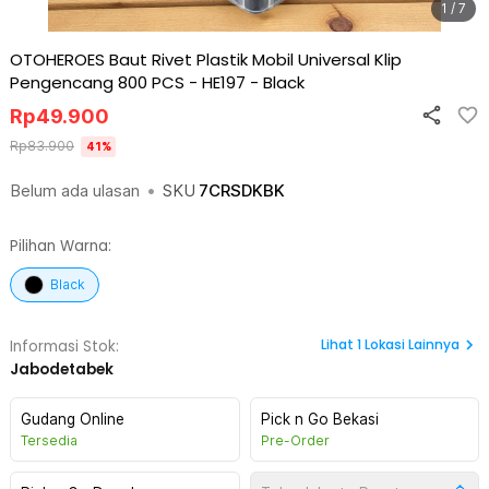
1 / 7
OTOHEROES Baut Rivet Plastik Mobil Universal Klip
Pengencang 800 PCS - HE197
-
Black
Rp
49.900
Rp
83.900
41
%
Belum ada ulasan
•
SKU
7CRSDKBK
Pilihan Warna:
Black
Lihat
1
Lokasi Lainnya
Informasi Stok:
Jabodetabek
Gudang Online
Pick n Go Bekasi
Tersedia
Pre-Order