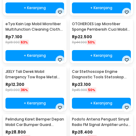
+ Keranjang
+ Keranjang
eTya Kain Lap Mobil Microfiber
OTOHEROES Lap Microfiber
Multifunction Cleaning Cloth
Sponge Pembersih Cuci Mobil
30x39cm - H-10
Motor - TP266
Rp
7.100
Rp
22.500
Rp
18.900
63%
Rp
44.900
50%
+ Keranjang
+ Keranjang
JEELY Tali Derek Mobil
Car Stethoscope Engine
Emergency Tow Rope Metal
Diagnostic Tools Stetoskop
Buckle U-Type 2.7M - JL30
Mesin Mobil - W80582
Rp
12.300
Rp
23.100
Rp
19.000
36%
Rp
45.900
50%
+ Keranjang
+ Keranjang
Pelindung Karet Bemper Depan
Podofo Antena Penguat Sinyal
Mobil Car Bumper Guard
Radio FM Signal Amplifier untuk
57mm 2.5M
Mobil - ANT-208
Rp
28.800
Rp
28.400