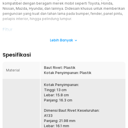
kompatibel dengan beragam merek mobil seperti Toyota, Honda,
Nissan, Mazda, Hyundai, dan lainnya. Didesain khusus untuk memberikan
penguncian yang kuat dan tahan lama pada bumper, fender, panel pintu,
pelapis interior, hingga pelindung lumpur.
Fitur
800 PCS dalam 1 Set
Lebih Banyak
Terdiri dari 800 buah rivet plastik dalam berbagai ukuran dan
bentuk, cocok untuk hampir semua aplikasi pengencangan pada
Spesifikasi
bodi kendaraan. Tidak perlu mencari klip satuan lagi, semuanya
tersedia dalam satu paket praktis. Solusi lengkap untuk bengkel,
modifikasi, atau perawatan mobil pribadi.
Baut Rivet: Plastik
Material
Kotak Penyimpanan: Plastik
Material Plastik Nylon Berkualitas Tinggi
Dibuat dari plastik premium yang tahan panas, anti karat, dan tidak
mudah retak, memastikan daya tahan maksimal. Mampu menahan
Kotak Penyimpanan:
tekanan dan getaran kendaraan tanpa longgar atau rusak. Aman
Tinggi: 13 cm
digunakan untuk eksterior maupun interior mobil.
Lebar: 15.8 cm
Panjang: 16.3 cm
Desain Rivet Universal
Dirancang dengan standar ukuran otomotif universal, klip-klip ini
Dimensi Baut Rivet Keseluruhan:
cocok untuk berbagai tipe dan merek mobil Jepang maupun Asia
A133
lainnya. Cocok digunakan untuk penggantian klip bawaan yang
Panjang: 21.98 mm
hilang, patah, atau aus. Memberikan hasil rapi dan kokoh seperti
Lebar: 16.1 mm