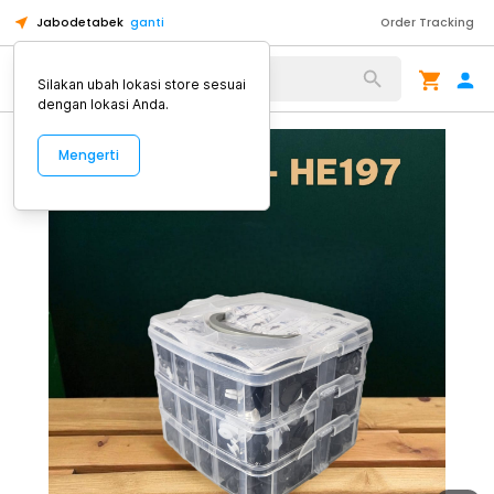
Jabodetabek
ganti
Order Tracking
Alat Kopi
Silakan ubah lokasi store sesuai
dengan lokasi Anda.
Mengerti