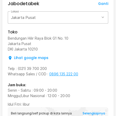
Jabodetabek
Ganti
Lokasi
Jakarta Pusat
Toko
Bendungan Hilir Raya Blok G1 No. 10
Jakarta Pusat
DKI Jakarta
10210
Lihat google maps
Telp
:
(021) 39 700 200
Whatsapp Sales / COD
:
0896 135 222 00
Jam buka:
Senin - Sabtu
:
09:00
-
20:00
Minggu/Libur Nasional
:
12:00
-
20:00
Idul Fitri
: libur
Selengkapnya
Beli langsung/self pickup di kota lainnya