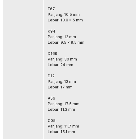
bawaan pabrik.
F67
Ideal untuk Mekanik dan DIY Otomotif
Panjang: 10.5 mm
Baik untuk penggunaan bengkel, detailing, atau pemilik mobil yang
Lebar: 13.8 x 5 mm
hobi memperbaiki sendiri, paket ini memberikan fleksibilitas penuh.
Tidak perlu lagi membeli klip mahal satu per satu. Praktis,
K94
ekonomis, dan selalu siap saat dibutuhkan.
Panjang: 12 mm
Lebar: 9.5 x 9.5 mm
Kelengkapan Produk
D169
Rincian yang Anda dapatkan untuk pembelian produk ini:
Panjang: 30 mm
30 x A133
Lebar: 24 mm
50 x F67
30 x K94
D12
15 x D169
Panjang: 12 mm
50 x D12
Lebar: 17 mm
35 x A56
60 x C05
A56
60 x C07
Panjang: 17.5 mm
60 x C09
Lebar: 11.2 mm
40 x F92
20 x B105
C05
10 x B35
Panjang: 11.7 mm
30 x B14
Lebar: 15.1 mm
30 x A12