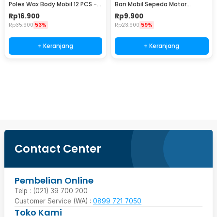
Poles Wax Body Mobil 12 PCS -
Ban Mobil Sepeda Motor
R2010
Tubeless - KBTB02
Rp
16.900
Rp
9.900
Rp
35.900
53%
Rp
23.900
59%
+ Keranjang
+ Keranjang
Beli Sekarang
Contact Center
Pembelian Online
Telp : (021) 39 700 200
Customer Service (WA) :
0899 721 7050
Toko Kami