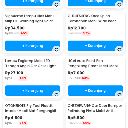
+ Keranjang
+ Keranjang
VigoAcme Lampu Hias Mobil
CHEJIESHENG Kaca Spion
Sirip Hiu Warning Light Solar
Tambahan Mobil Wide Rear
Energy 8 LED - FZWJSD
View Anti Blind Spot - SY-080
Rp
34.900
Rp
12.700
Rp
62.900
45%
Rp
28.900
57%
+ Keranjang
+ Keranjang
Lampu Foglamp Mobil LED
LICAI Auto Paint Pen
Tenaga Angin Car Grille Light
Penghilang Baret Lecet Mobil
Wind Power 2 PCS - XY044
Scratch Removal 12ml
Rp
27.100
Rp
7.000
Rp
51.900
48%
Rp
18.900
63%
+ Keranjang
+ Keranjang
OTOHEROES Pry Tool Plastik
CHEZHIWANG Car Door Bumper
Interior Mobil Alat Pengungkit
Pelindung Pintu Mobil Anti
Set 4 PCS - AA16
Gores 8 PCS - HT-001
Rp
4.500
Rp
9.600
Rp
16.900
74%
Rp
22.900
59%