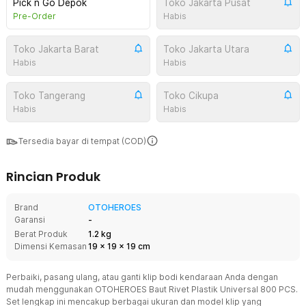
Pick n Go Depok
Toko Jakarta Pusat
Pre-Order
Habis
Toko Jakarta Barat
Toko Jakarta Utara
Habis
Habis
Toko Tangerang
Toko Cikupa
Habis
Habis
Tersedia bayar di tempat (COD)
Rincian Produk
Brand
OTOHEROES
Garansi
-
Berat Produk
1.2 kg
Dimensi Kemasan
19
x
19
x
19
cm
Perbaiki, pasang ulang, atau ganti klip bodi kendaraan Anda dengan
mudah menggunakan OTOHEROES Baut Rivet Plastik Universal 800 PCS.
Set lengkap ini mencakup berbagai ukuran dan model klip yang