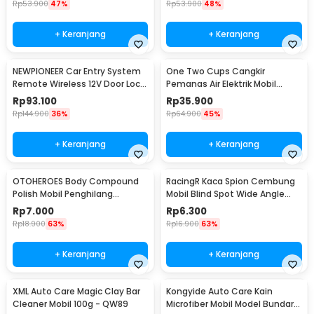
Rp
53.900
47%
Rp
53.900
48%
+ Keranjang
+ Keranjang
NEWPIONEER Car Entry System
One Two Cups Cangkir
Remote Wireless 12V Door Lock
Pemanas Air Elektrik Mobil
Mobil - CK18
Travel Mug 450ml - NJ88
Rp
93.100
Rp
35.900
Rp
144.900
36%
Rp
64.900
45%
+ Keranjang
+ Keranjang
OTOHEROES Body Compound
RacingR Kaca Spion Cembung
Polish Mobil Penghilang
Mobil Blind Spot Wide Angle
Goresan 15g with Spons - YYC-
50mm 2 Pcs - J0027
Rp
7.000
Rp
6.300
508
Rp
18.900
63%
Rp
16.900
63%
+ Keranjang
+ Keranjang
XML Auto Care Magic Clay Bar
Kongyide Auto Care Kain
Cleaner Mobil 100g - QW89
Microfiber Mobil Model Bundar -