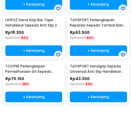
+ Keranjang
+ Keranjang
LAYFUZ Hand Grip Bar Tape
TaffSPORT Perlengkapan
Handlebar Sepeda Anti Slip 2
Reparasi Sepeda Tambal Ban
Roll - 70616
16 in 1 - PP06S
Rp
19.300
Rp
63.500
Rp
39.900
52%
Rp
104.900
40%
+ Keranjang
+ Keranjang
TOOPRE Perlengkapan
TaffSPORT Handgrip Sepeda
Pemeliharaan Gir Sepeda
Universal Anti Slip Handlebar
Hydraulic Brake Bleed Kit - 2021
Grip - BT1001
Rp
75.100
Rp
43.300
Rp
120.900
38%
Rp
74.900
43%
+ Keranjang
+ Keranjang
Beli Sekarang