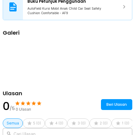
Buku Petunjuk Penggunaan
membuat anak merasa nyaman dan tidak tertekan. Terlebih lagi,
serat yang digunakan juga lembut yang dapat
AutoField Kursi Mobil Anak Child Car Seat Safety
memberikan kenyamanan saat bersentuhan dengan kulit.
Cushion Comfortable - AF9
Kelonggaran Sabuk Dapat Diatur
Sabuk yang longgar ataupun terlalu ketat membuat pemakaiannya
Galeri
kurang nyaman. Itulah mengapa car seat anak ini dibekali tali yang
dapat disesuaikan. Anda dapat mengatur panjang tali pada bagian
rompi anak atau panjang tali yang terhubung ke tempat duduk
mobil.
Kelengkapan Produk
Rincian yang Anda dapatkan untuk pembelian produk ini:
1 x AutoField Kursi Mobil Anak Child Car Seat Safety Cushion
Comfortable - AF9
Ulasan
0
Beri Ulasan
/5
0
Ulasan
Semua
5
(
0
)
4
(
0
)
3
(
0
)
2
(
0
)
1
(
0
)
Cari Ulasan