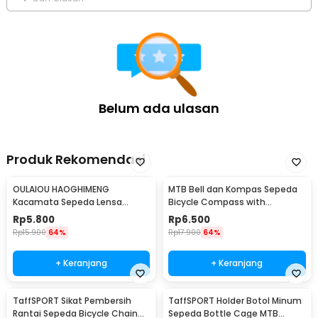
Belum ada ulasan
Produk Rekomendasi
OULAIOU HAOGHIMENG
MTB Bell dan Kompas Sepeda
Kacamata Sepeda Lensa
Bicycle Compass with
Mercury Cycling Outdoor Sport
Trumpet Bell Aluminium -
Rp
5.800
Rp
6.500
- 3015
R2194
Rp
15.900
64%
Rp
17.900
64%
+ Keranjang
+ Keranjang
TaffSPORT Sikat Pembersih
TaffSPORT Holder Botol Minum
Rantai Sepeda Bicycle Chain
Sepeda Bottle Cage MTB