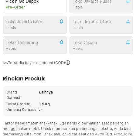
Pick n Go Depok
Toko Jakarta Pusat
Pre-Order
Habis
Toko Jakarta Barat
Toko Jakarta Utara
Habis
Habis
Toko Tangerang
Toko Cikupa
Habis
Habis
Tersedia bayar di tempat (COD)
Rincian Produk
Brand
Lainnya
Garansi
-
Berat Produk
1.5 kg
Dimensi Kemasan
: -
Faktor keselamatan anak-anak juga harus diperhatikan saat bepergian
menggunakan mobil. Untuk memberikan perlindungan ekstra, Anda bisa
memasang kursi mobil anak atau child car seat dari AutoField. Produk ini