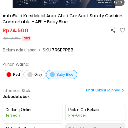
1 / 10
AutoField Kursi Mobil Anak Child Car Seat Safety Cushion
Comfortable - AF9
-
Baby Blue
Rp
74.500
Rp
119.900
38
%
Belum ada ulasan
•
SKU
7RSEPPBB
Pilihan Warna:
Red
Gray
Baby Blue
Lihat
Lokasi Lainnya
Informasi Stok:
Jabodetabek
Gudang Online
Pick n Go Bekasi
Tersedia
Pre-Order