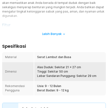
akan memastikan anak Anda berada di tempat duduk dengan baik
sekaligus menyerap benturan yang mungkin terjadi. Anda bahkan dapat
mengatur tingkat kelonggaran sabuk yang pas, aman, dan nyaman untuk
digunakan.
Fitur
Sistem Perlindungan 5 Titik
Lebih Banyak
Anak-anak biasanya sering bergerak saat bepergian menggunakan
mobil yang dapat membahayakan keamanannya. Itulah mengapa
Spesifikasi
Anda membutuhkan kursi mobil anak dari
AutoField untuk memastikan posisi duduk yang stabil dengan
perlindungan di 5 titik sekaligus, meliputi area dada, punggung, dan
Material
Serat Lembut dan Busa
pinggang.
Empuk dan Meredam Benturan
Alas Duduk: Sekitar 21 x 27 cm
Dimensi
Untuk meredam benturan, AutoField melapisi kursi mobil anak ini
Tinggi: Sekitar 50 cm
dengan busa empuk. Risiko akibat benturan di area kepala, leher,
Lebar Sandaran Punggung: Sekitar 29 cm
dan tulang belakang pun dapat diminimalisir. Adanya lapisan busa
juga dapat memberikan kenyamanan lebih saat duduk dan
Rekomendasi
Usia: 9 - 12 Bulan
bersandar.
Pengguna
Berat Badan: 9 - 12 kg
Bahan Nyaman dan Lembut
Jika diperhatikan, desain kursi mobil anak ini tidak berbentuk
seperti seat belt biasa melainkan sebuah rompi. Desain ini akan