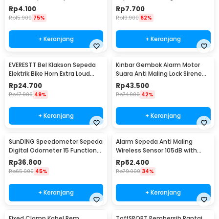
Cleaning Brush - YQ012
Adjustable - TMD05B
Rp
4.100
Rp
7.700
Rp
15.900
75%
Rp
19.900
62%
+ Keranjang
+ Keranjang
EVERESTT Bel Klakson Sepeda
Kinbar Gembok Alarm Motor
Elektrik Bike Horn Extra Loud
Suara Anti Maling Lock Sirene
95dB - SB-205
10mm - GA14
Rp
24.700
Rp
43.500
Rp
47.900
49%
Rp
74.900
42%
+ Keranjang
+ Keranjang
SunDING Speedometer Sepeda
Alarm Sepeda Anti Maling
Digital Odometer 15 Function
Wireless Sensor 105dB with
LCD Display - SD-548B
Remote Control - TE-168
Rp
36.800
Rp
52.400
Rp
65.900
45%
Rp
79.000
34%
+ Keranjang
+ Keranjang
Fixed Clamp Kabel Rem
TaffSPORT Pembersih Rantai