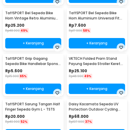
TaffSPORT Bel Sepeda Bike
TaffSPORT Bel Sepeda Bike
Horn Vintage Retro Aluminium
Horn Aluminium Universal Fit
Alloy 85dB - CL-05
85dB - CL-6
Rp
25.200
Rp
7.600
Rp
48.900
49%
Rp
17.900
58%
+ Keranjang
+ Keranjang
TaffSPORT Grip Gagang
VKTECH Folded Pram Stand
Sepeda Bike Handlebar Spons
Payung Sepeda Stroller Kereta
Grip 1 Pair - GH-081H
Bayi - LS4G
Rp
5.600
Rp
25.100
Rp
15.900
65%
Rp
48.900
49%
+ Keranjang
+ Keranjang
TaffSPORT Sarung Tangan Half
Daisy Kacamata Sepeda UV
Finger Sepeda Gym L - TSTS
Protection Outdoor Cycling
Sunglasses - X7
Rp
20.000
Rp
68.000
Rp
40.900
52%
Rp
107.900
37%