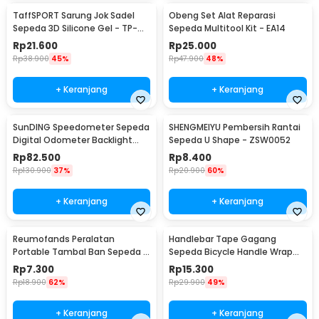
TaffSPORT Sarung Jok Sadel
Obeng Set Alat Reparasi
Sepeda 3D Silicone Gel - TP-
Sepeda Multitool Kit - EA14
ZT01
Rp
21.600
Rp
25.000
Rp
38.900
45%
Rp
47.900
48%
+ Keranjang
+ Keranjang
SunDING Speedometer Sepeda
SHENGMEIYU Pembersih Rantai
Digital Odometer Backlight
Sepeda U Shape - ZSW0052
LCD Waterproof - SD-563A
Rp
82.500
Rp
8.400
Rp
130.900
37%
Rp
20.900
60%
+ Keranjang
+ Keranjang
Reumofands Peralatan
Handlebar Tape Gagang
Portable Tambal Ban Sepeda -
Sepeda Bicycle Handle Wrap
RM21388
2M 30mm 2 PCS - GH-081H
Rp
7.300
Rp
15.300
Rp
18.900
62%
Rp
29.900
49%
+ Keranjang
+ Keranjang