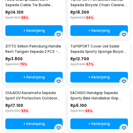
Sepeda Cable Tie Buckle
Sepeda Bicycle Chain Cleaner
Organizer 5 PCS
Scrubber - YHW10-258
Rp
14.100
Rp
16.300
Rp
30.900
55%
Rp
34.900
54%
+ Keranjang
+ Keranjang
ZITTO Silikon Pelindung Handle
TaffSPORT Cover Jok Sadel
Rem Tangan Sepeda 2 PCS -
Sepeda Sporty Sponge Bicycle
M187
Seat Universal - HM847
Rp
3.800
Rp
12.700
Rp
14.900
75%
Rp
28.900
57%
+ Keranjang
+ Keranjang
OULAIOU Kacamata Sepeda
EACHGO Handgrip Sepeda
Sport UV Protection Outdoor
Sporty Bike Handlebar Grip
Cycling Sunglasses - AJ1
Silicone 1 Pair - STD
Rp
17.100
Rp
6.100
Rp
35.900
53%
Rp
16.900
64%
+ Keranjang
+ Keranjang