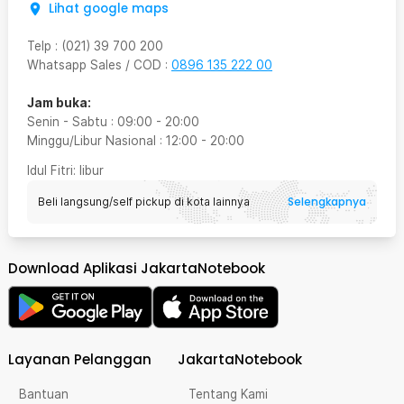
Lihat google maps
Telp
:
(021) 39 700 200
Whatsapp Sales / COD
:
0896 135 222 00
Jam buka:
Senin - Sabtu
:
09:00
-
20:00
Minggu/Libur Nasional
:
12:00
-
20:00
Idul Fitri
: libur
Selengkapnya
Beli langsung/self pickup di kota lainnya
Download Aplikasi JakartaNotebook
Layanan Pelanggan
JakartaNotebook
Bantuan
Tentang Kami