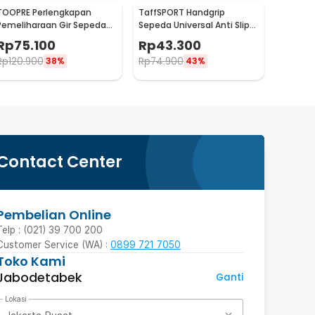
TOOPRE Perlengkapan
TaffSPORT Handgrip
Pemeliharaan Gir Sepeda
Sepeda Universal Anti Slip
Hydraulic Brake Bleed Kit -
Handlebar Grip - BT1001
Rp
75.100
Rp
43.300
2021
Rp
120.900
Rp
74.900
38%
43%
Contact Center
Pembelian Online
Telp : (021) 39 700 200
Customer Service (WA) :
0899 721 7050
Toko Kami
Jabodetabek
Ganti
Lokasi