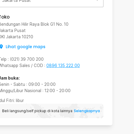
Jakarta Pusat
Toko
Bendungan Hilir Raya Blok G1 No. 10
Jakarta Pusat
DKI Jakarta
10210
Lihat google maps
Telp
:
(021) 39 700 200
Whatsapp Sales / COD
:
0896 135 222 00
Jam buka:
Senin - Sabtu
:
09:00
-
20:00
Minggu/Libur Nasional
:
12:00
-
20:00
Idul Fitri
: libur
Selengkapnya
Beli langsung/self pickup di kota lainnya