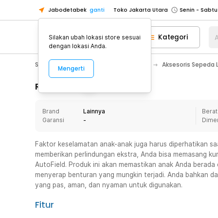
Jabodetabek
ganti
Toko Jakarta Utara
Toko Tangerang
Kategori
A
Silakan ubah lokasi store sesuai
Toko Cikupa
dengan lokasi Anda.
Pick n Go Jakarta Barat
Senin - J
Sport & Outdoor
Olahraga Sepeda
Aksesoris Sepeda 
Mengerti
Pick n Go Bekasi
Senin - Jumat (08
Pick n Go Depok
Senin - Jumat (08
Rincian Produk
Toko Jakarta Pusat
Senin - Sabtu
Brand
Lainnya
Berat
Toko Jakarta Barat
Senin - Sabtu
Garansi
-
Dime
Toko Jakarta Utara
Toko Tangerang
Faktor keselamatan anak-anak juga harus diperhatikan s
memberikan perlindungan ekstra, Anda bisa memasang kursi
Toko Cikupa
AutoField. Produk ini akan memastikan anak Anda berada 
Pick n Go Jakarta Barat
Senin - J
menyerap benturan yang mungkin terjadi. Anda bahkan da
yang pas, aman, dan nyaman untuk digunakan.
Pick n Go Bekasi
Senin - Jumat (08
Pick n Go Depok
Senin - Jumat (08
Fitur