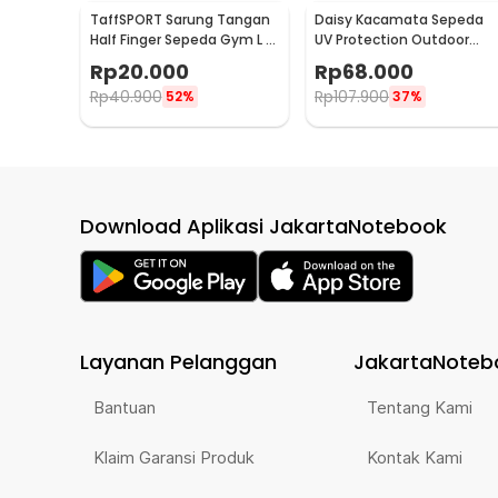
TaffSPORT Sarung Tangan
Daisy Kacamata Sepeda
Half Finger Sepeda Gym L -
UV Protection Outdoor
TSTS
Cycling Sunglasses - X7
Rp
20.000
Rp
68.000
Rp
40.900
Rp
107.900
52%
37%
Download Aplikasi JakartaNotebook
Layanan Pelanggan
JakartaNoteb
Bantuan
Tentang Kami
Klaim Garansi Produk
Kontak Kami