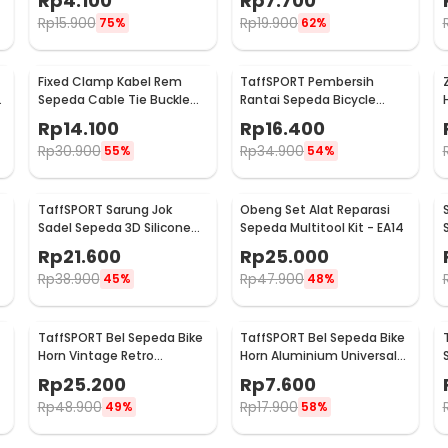
Rp
4.100
Rp
7.700
YQ012
TMD05B
Rp
15.900
Rp
19.900
75%
62%
Fixed Clamp Kabel Rem
TaffSPORT Pembersih
h
Sepeda Cable Tie Buckle
Rantai Sepeda Bicycle
Organizer 5 PCS
Chain Cleaner Scrubber -
Rp
14.100
Rp
16.400
YHW10-258
Rp
30.900
Rp
34.900
55%
54%
TaffSPORT Sarung Jok
Obeng Set Alat Reparasi
Sadel Sepeda 3D Silicone
Sepeda Multitool Kit - EA14
Gel - TP-ZT01
Rp
21.600
Rp
25.000
Rp
38.900
Rp
47.900
45%
48%
TaffSPORT Bel Sepeda Bike
TaffSPORT Bel Sepeda Bike
Horn Vintage Retro
Horn Aluminium Universal
Aluminium Alloy 85dB - CL-
Fit 85dB - CL-6
Rp
25.200
Rp
7.600
05
Rp
48.900
Rp
17.900
49%
58%