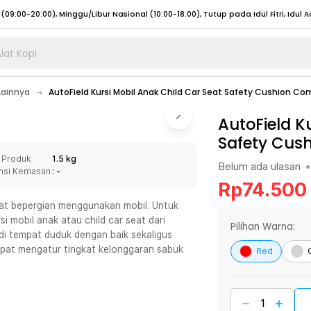
lat Kopi
umat (07:00 - 20:00), Sabtu - Minggu (08:00 - 20:00), Tutup pada Idul Fitri
Sele
Lainnya
AutoField Kursi Mobil Anak Child Car Seat Safety Cushion Co
:00 - 20:00), Sabtu - Minggu/ Libur Nasional (08:00 - 17:00)
Selengkapnya
:00 - 20:00), Sabtu - Minggu/ Libur Nasional (08:00 - 17:00)
AutoField K
Selengkapnya
Safety Cush
 (09:00-20:00), Minggu/Libur Nasional (12:00-20:00), Tutup pada Idul Fitri
Sele
 Produk
1.5 kg
 (09:00-20:00), Minggu/Libur Nasional (12:00-20:00), Tutup pada Idul Fitri
Sele
Belum ada ulasan
•
nsi Kemasan
: -
Rp
74.500
aat bepergian menggunakan mobil. Untuk
 mobil anak atau child car seat dari
Pilihan Warna:
di tempat duduk dengan baik sekaligus
umat (07:00 - 20:00), Sabtu - Minggu (08:00 - 20:00), Tutup pada Idul Fitri
Sele
pat mengatur tingkat kelonggaran sabuk
Red
:00 - 20:00), Sabtu - Minggu/ Libur Nasional (08:00 - 17:00)
Selengkapnya
:00 - 20:00), Sabtu - Minggu/ Libur Nasional (08:00 - 17:00)
Selengkapnya