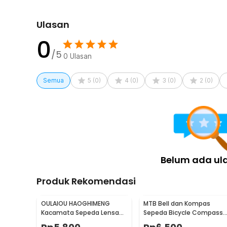
Kelengkapan Produk
Rincian yang Anda dapatkan untuk pembelian produk ini
Ulasan
1 x AutoField Kursi Mobil Anak Child Car Seat Safet
0
/5
0
Ulasan
Semua
5
(
0
)
4
(
0
)
3
(
0
)
2
(
0
)
Belum ada ul
Produk Rekomendasi
OULAIOU HAOGHIMENG
MTB Bell dan Kompas
Kacamata Sepeda Lensa
Sepeda Bicycle Compass
Mercury Cycling Outdoor
with Trumpet Bell