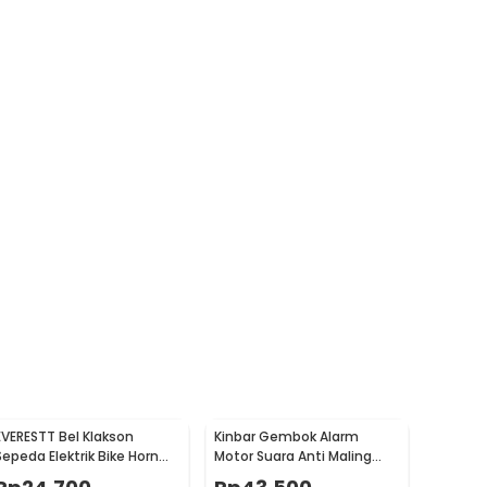
EVERESTT Bel Klakson
Kinbar Gembok Alarm
Sepeda Elektrik Bike Horn
Motor Suara Anti Maling
Extra Loud 95dB - SB-205
Lock Sirene 10mm - GA14