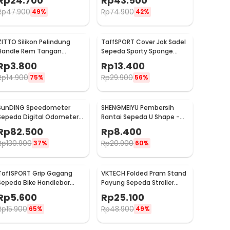
Rp
24.700
Rp
43.500
Rp
47.900
Rp
74.900
49%
42%
ZITTO Silikon Pelindung
TaffSPORT Cover Jok Sadel
Handle Rem Tangan
Sepeda Sporty Sponge
Sepeda 2 PCS - M187
Bicycle Seat Universal -
Rp
3.800
Rp
13.400
HM847
Rp
14.900
Rp
29.900
75%
56%
SunDING Speedometer
SHENGMEIYU Pembersih
Sepeda Digital Odometer
Rantai Sepeda U Shape -
Backlight LCD Waterproof -
ZSW0052
Rp
82.500
Rp
8.400
SD-563A
Rp
130.900
Rp
20.900
37%
60%
TaffSPORT Grip Gagang
VKTECH Folded Pram Stand
Sepeda Bike Handlebar
Payung Sepeda Stroller
Spons Grip 1 Pair - GH-081H
Kereta Bayi - LS4G
Rp
5.600
Rp
25.100
Rp
15.900
Rp
48.900
65%
49%