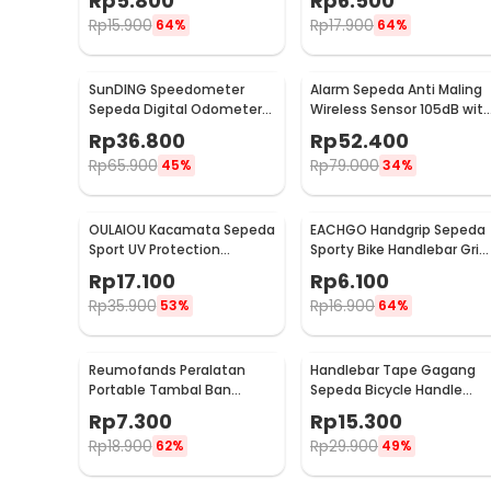
Rp
5.800
Rp
6.500
Sport - 3015
Aluminium - R2194
Rp
15.900
Rp
17.900
64%
64%
SunDING Speedometer
Alarm Sepeda Anti Maling
Sepeda Digital Odometer
Wireless Sensor 105dB wit
15 Function LCD Display -
Remote Control - TE-168
Rp
36.800
Rp
52.400
SD-548B
Rp
65.900
Rp
79.000
45%
34%
OULAIOU Kacamata Sepeda
EACHGO Handgrip Sepeda
Sport UV Protection
Sporty Bike Handlebar Grip
Outdoor Cycling
Silicone 1 Pair - STD
Rp
17.100
Rp
6.100
Sunglasses - AJ1
Rp
35.900
Rp
16.900
53%
64%
Reumofands Peralatan
Handlebar Tape Gagang
Portable Tambal Ban
Sepeda Bicycle Handle
Sepeda - RM21388
Wrap 2M 30mm 2 PCS -
Rp
7.300
Rp
15.300
GH-081H
Rp
18.900
Rp
29.900
62%
49%