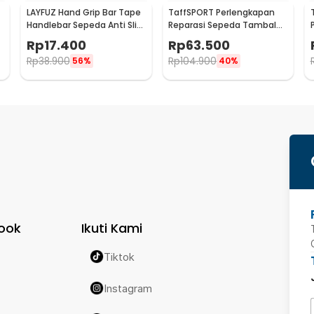
LAYFUZ Hand Grip Bar Tape
TaffSPORT Perlengkapan
Handlebar Sepeda Anti Slip
Reparasi Sepeda Tambal
2 Roll - 70616
Ban 16 in 1 - PP06S
Rp
17.400
Rp
63.500
Rp
38.900
Rp
104.900
56%
40%
ook
Ikuti Kami
Tiktok
Instagram