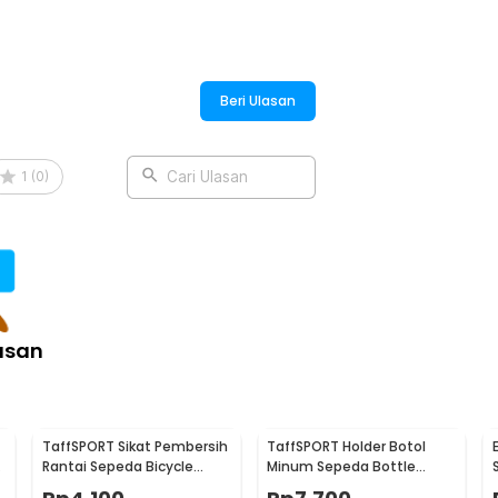
:
y Cushion Comfortable - AF9
Beri Ulasan
1
(
0
)
Cari Ulasan
asan
TaffSPORT Sikat Pembersih
TaffSPORT Holder Botol
Rantai Sepeda Bicycle
Minum Sepeda Bottle
Chain Cleaning Brush -
Cage MTB Adjustable -