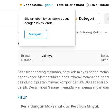
Jabodetabek
ganti
Toko Jakarta Utara
Toko Tangerang
Kategori
A
Silakan ubah lokasi store sesuai
Toko Cikupa
dengan lokasi Anda.
Pick n Go Jakarta Barat
Senin - J
Home Appliance
Perlengkapan Dapur & Ruang Makan
Mengerti
Pick n Go Bekasi
Senin - Jumat (08
Pick n Go Depok
Senin - Jumat (08
Rincian Produk
Toko Jakarta Pusat
Senin - Sabtu
Brand
Lainnya
Berat
Toko Jakarta Barat
Senin - Sabtu
Garansi
-
Dime
Toko Jakarta Utara
Toko Tangerang
Saat menggoreng makanan, percikan minyak sering membu
cepat kotor. Membersihkan noda minyak membandel tent
Toko Cikupa
pelindung cipratan minyak kompor dari AWOO sebagai sol
Pick n Go Jakarta Barat
Senin - J
bersih. Desain lipat 3 panel memudahkan pemasangan dan
Pick n Go Bekasi
Senin - Jumat (08
Fitur
Pick n Go Depok
Senin - Jumat (08
Perlindungan Maksimal dari Percikan Minyak