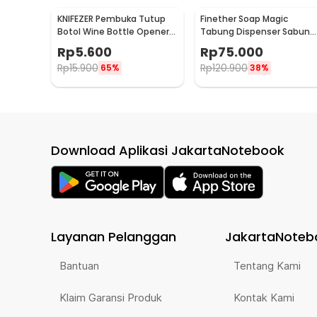
KNIFEZER Pembuka Tutup
Finether Soap Magic
Botol Wine Bottle Opener
Tabung Dispenser Sabun
Stainless Steel - WS01
Otomatis 400ml - AD-03
Rp
5.600
Rp
75.000
Rp
15.900
Rp
120.900
65%
38%
Download Aplikasi JakartaNotebook
Layanan Pelanggan
JakartaNoteb
Bantuan
Tentang Kami
Klaim Garansi Produk
Kontak Kami