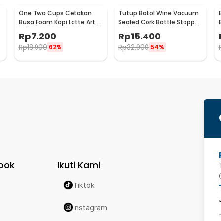
One Two Cups Cetakan
Tutup Botol Wine Vacuum
Busa Foam Kopi Latte Art 16
Sealed Cork Bottle Stopper
PCS - JJYE01
Stainless Steel - G94529
Rp
7.200
Rp
15.400
Rp
18.900
Rp
32.900
62%
54%
ook
Ikuti Kami
Tiktok
Instagram