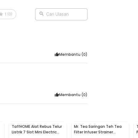
1
(
0
)
Cari Ulasan
misan, hingga makanan berlemak tinggi.
ngkapan sekitar kompor. Pelindung
gguna dapur aktif.
Membantu (
0
)
:
oil Plate - A01
Membantu (
0
)
TaffHOME Alat Rebus Telur
Mr. Tea Saringan Teh Tea
Listrik 7 Slot Mini Electric
Filter Infuser Strainer
Egg Cooker 350W - YS-203
Chilling Man Silicon - MR03