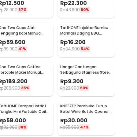
Rp
12.500
Rp
22.300
TP101
Rp
28.900
Rp
43.900
57%
50%
One Two Cups Alat
TaffHOME Injektor Bumbu
Penggiling Kopi Manual
Marinasi Daging BBQ
Coffee Grinder Portable -
Seasoning Injector - HC117
Rp
59.600
Rp
16.200
WFCG9800
Rp
99.900
Rp
34.900
41%
54%
One Two Cups Coffee
Hanger Gantungan
Portable Maker Manual
Serbaguna Stainless Steel
Hand Press Espresso 300ml
10 PCS - M127105
Rp
189.200
Rp
9.300
- T35066
Rp
286.900
Rp
22.900
35%
60%
TaffHOME Kompor Listrik 1
KNIFEZER Pembuka Tutup
Tungku Mini Portable Coil
Botol Wine Bottle Opener -
Hot Plate 500W - C1-1000-
TYK-074B
Rp
58.000
Rp
30.000
03
Rp
92.900
Rp
55.900
38%
47%