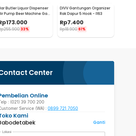
Bar Butler Liquor Dispenser
DIVV Gantungan Organizer
Bir Pump Beer Machine Gas
Rak Dapur 5 Hook - I163
Station 900ml - P-36
Rp
173.000
Rp
7.400
Rp
255.900
Rp
18.900
33%
61%
Contact Center
Pembelian Online
Telp : (021) 39 700 200
Customer Service (WA) :
0899 721 7050
Toko Kami
Jabodetabek
Ganti
Lokasi