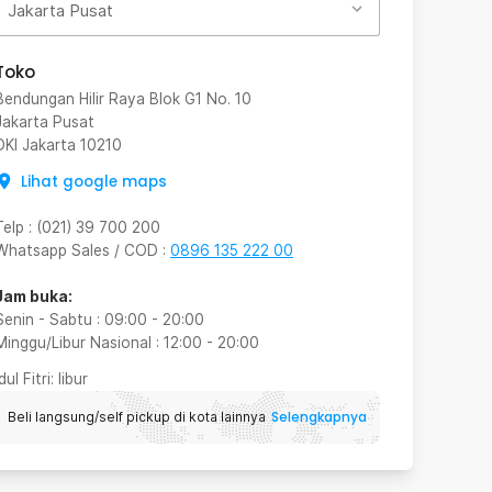
Jakarta Pusat
Toko
Bendungan Hilir Raya Blok G1 No. 10
Jakarta Pusat
DKI Jakarta
10210
Lihat google maps
Telp
:
(021) 39 700 200
Whatsapp Sales / COD
:
0896 135 222 00
Jam buka:
Senin - Sabtu
:
09:00
-
20:00
Minggu/Libur Nasional
:
12:00
-
20:00
Idul Fitri
: libur
Selengkapnya
Beli langsung/self pickup di kota lainnya