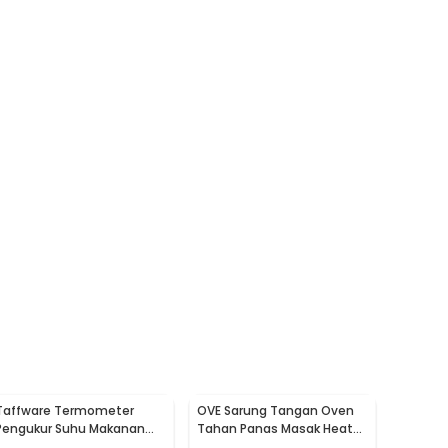
Taffware Termometer
OVE Sarung Tangan Oven
Pengukur Suhu Makanan
Tahan Panas Masak Heat
Digital Daging Kopi Susu -
Resistant Gloves - 540F