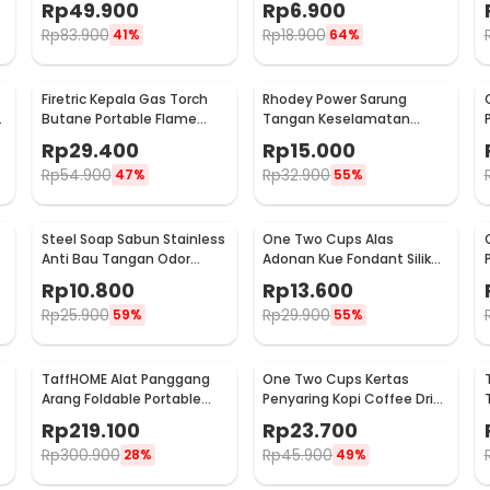
Rp
49.900
Rp
6.900
Rp
83.900
Rp
18.900
41%
64%
Firetric Kepala Gas Torch
Rhodey Power Sarung
6
Butane Portable Flame
Tangan Keselamatan
Gun Adjustable - 807
Tahan Goresan Pisau -
Rp
29.400
Rp
15.000
EN388
Rp
54.900
Rp
32.900
47%
55%
Steel Soap Sabun Stainless
One Two Cups Alas
Anti Bau Tangan Odor
Adonan Kue Fondant Silikon
Remove - HW071
Baking Mat Anti Slip -
Rp
10.800
Rp
13.600
JJ3873
Rp
25.900
Rp
29.900
59%
55%
TaffHOME Alat Panggang
One Two Cups Kertas
Arang Foldable Portable
Penyaring Kopi Coffee Drip
BBQ Outdoor Grill Stove -
Bag Paper Filter 50PCS -
Rp
219.100
Rp
23.700
HWSK77
T111
Rp
300.900
Rp
45.900
28%
49%