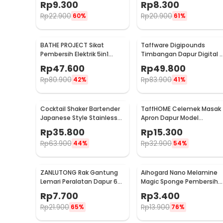
Rp
9.300
Rp
8.300
Rp
22.900
Rp
20.900
60%
61%
BATHE PROJECT Sikat
Taffware Digipounds
Pembersih Elektrik 5in1
Timbangan Dapur Digital 
Magic Brush Rechargeable
Satuan 1kg 0.1g - i2000
Rp
47.600
Rp
49.800
- WQ8110
Rp
80.900
Rp
83.900
42%
41%
Cocktail Shaker Bartender
TaffHOME Celemek Masak
Japanese Style Stainless
Apron Dapur Model
Steel 200ml
Kantong Pola Spatula -
Rp
35.800
Rp
15.300
JJ41
Rp
63.900
Rp
32.900
44%
54%
ZANLUTONG Rak Gantung
Aihogard Nano Melamine
Lemari Peralatan Dapur 6
Magic Sponge Pembersih
Hook Besi - 2137
Karat Besi - CW62
Rp
7.700
Rp
3.400
Rp
21.900
Rp
13.900
65%
76%