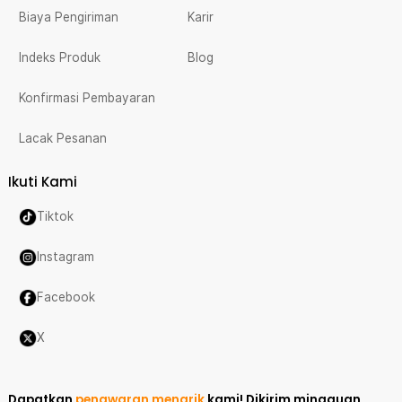
Biaya Pengiriman
Karir
Indeks Produk
Blog
Konfirmasi Pembayaran
Lacak Pesanan
Ikuti Kami
Tiktok
Instagram
Facebook
X
Dapatkan
penawaran menarik
kami!
Dikirim mingguan