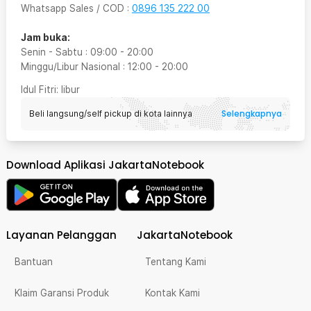
Whatsapp Sales / COD
:
0896 135 222 00
Jam buka:
Senin - Sabtu
:
09:00
-
20:00
Minggu/Libur Nasional
:
12:00
-
20:00
Idul Fitri
: libur
Selengkapnya
Beli langsung/self pickup di kota lainnya
Download Aplikasi JakartaNotebook
Layanan Pelanggan
JakartaNotebook
Bantuan
Tentang Kami
Klaim Garansi Produk
Kontak Kami