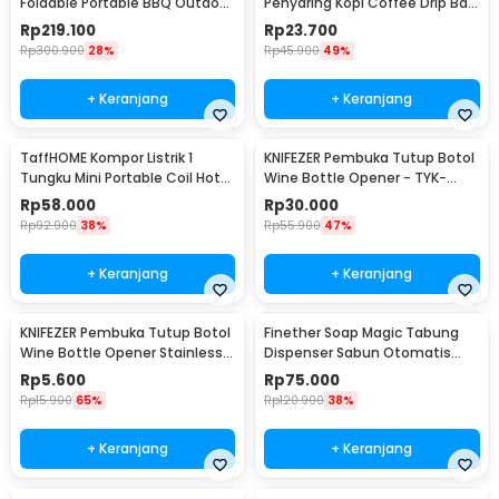
Foldable Portable BBQ Outdoor
Penyaring Kopi Coffee Drip Bag
Grill Stove - HWSK77
Paper Filter 50PCS - T111
Rp
219.100
Rp
23.700
Rp
300.900
28%
Rp
45.900
49%
+ Keranjang
+ Keranjang
TaffHOME Kompor Listrik 1
KNIFEZER Pembuka Tutup Botol
Tungku Mini Portable Coil Hot
Wine Bottle Opener - TYK-
Plate 500W - C1-1000-03
074B
Rp
58.000
Rp
30.000
Rp
92.900
38%
Rp
55.900
47%
+ Keranjang
+ Keranjang
KNIFEZER Pembuka Tutup Botol
Finether Soap Magic Tabung
Wine Bottle Opener Stainless
Dispenser Sabun Otomatis
Steel - WS01
400ml - AD-03
Rp
5.600
Rp
75.000
Rp
15.900
65%
Rp
120.900
38%
+ Keranjang
+ Keranjang