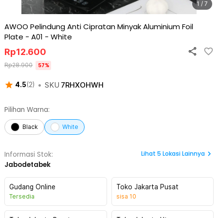
1 / 7
AWOO Pelindung Anti Cipratan Minyak Aluminium Foil
Plate - A01
-
White
Rp
12.600
Rp
28.900
57
%
•
SKU
7RHXOHWH
4.5
(
2
)
Pilihan Warna:
Black
White
Lihat
5
Lokasi Lainnya
Informasi Stok:
Jabodetabek
Gudang Online
Toko Jakarta Pusat
Tersedia
sisa
10