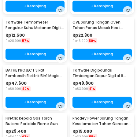
+ Keranjang
+ Keranjang
Taffware Termometer
OVE Sarung Tangan Oven
Pengukur Suhu Makanan Digital
Tahan Panas Masak Heat
Daging Kopi Susu - TP101
Resistant Gloves - 540F
Rp
12.500
Rp
22.300
Rp
28.900
57%
Rp
43.900
50%
+ Keranjang
+ Keranjang
BATHE PROJECT Sikat
Taffware Digipounds
Pembersih Elektrik 5in1 Magic
Timbangan Dapur Digital 6
Brush Rechargeable - WQ8110
Satuan 1kg 0.1g - i2000
Rp
47.600
Rp
49.800
Rp
80.900
42%
Rp
83.900
41%
+ Keranjang
+ Keranjang
Firetric Kepala Gas Torch
Rhodey Power Sarung Tangan
Butane Portable Flame Gun
Keselamatan Tahan Goresan
Adjustable - 807
Pisau - EN388
Rp
29.400
Rp
15.000
Rp
54.900
47%
Rp
32.900
55%