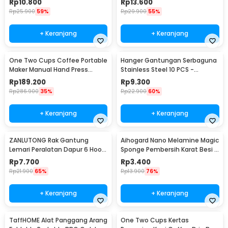
Rp
10.800
Rp
13.600
Rp
25.900
59%
Rp
29.900
55%
+ Keranjang
+ Keranjang
One Two Cups Coffee Portable
Hanger Gantungan Serbaguna
Maker Manual Hand Press
Stainless Steel 10 PCS -
Espresso 300ml - T35066
M127105
Rp
189.200
Rp
9.300
Rp
286.900
35%
Rp
22.900
60%
+ Keranjang
+ Keranjang
ZANLUTONG Rak Gantung
Aihogard Nano Melamine Magic
Lemari Peralatan Dapur 6 Hook
Sponge Pembersih Karat Besi -
Besi - 2137
CW62
Rp
7.700
Rp
3.400
Rp
21.900
65%
Rp
13.900
76%
+ Keranjang
+ Keranjang
TaffHOME Alat Panggang Arang
One Two Cups Kertas