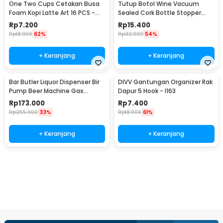
One Two Cups Cetakan Busa
Tutup Botol Wine Vacuum
Foam Kopi Latte Art 16 PCS -
Sealed Cork Bottle Stopper
JJYE01
Stainless Steel - G94529
Rp
7.200
Rp
15.400
Rp
18.900
62%
Rp
32.900
54%
+ Keranjang
+ Keranjang
Bar Butler Liquor Dispenser Bir
DIVV Gantungan Organizer Rak
Pump Beer Machine Gas
Dapur 5 Hook - I163
Station 900ml - P-36
Rp
173.000
Rp
7.400
Rp
255.900
33%
Rp
18.900
61%
+ Keranjang
+ Keranjang
Beli Sekarang