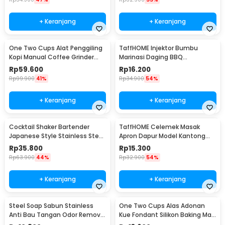
+ Keranjang
+ Keranjang
One Two Cups Alat Penggiling
TaffHOME Injektor Bumbu
Kopi Manual Coffee Grinder
Marinasi Daging BBQ
Portable - WFCG9800
Seasoning Injector - HC117
Rp
59.600
Rp
16.200
Rp
99.900
41%
Rp
34.900
54%
+ Keranjang
+ Keranjang
Cocktail Shaker Bartender
TaffHOME Celemek Masak
Japanese Style Stainless Steel
Apron Dapur Model Kantong
200ml
Pola Spatula - JJ41
Rp
35.800
Rp
15.300
Rp
63.900
44%
Rp
32.900
54%
+ Keranjang
+ Keranjang
Steel Soap Sabun Stainless
One Two Cups Alas Adonan
Anti Bau Tangan Odor Remove
Kue Fondant Silikon Baking Mat
- HW071
Anti Slip - JJ3873