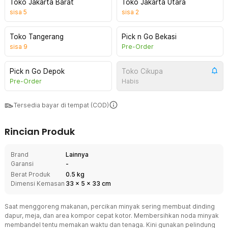
Toko Jakarta Barat
Toko Jakarta Utara
sisa
5
sisa
2
Toko Tangerang
Pick n Go Bekasi
sisa
9
Pre-Order
Pick n Go Depok
Toko Cikupa
Pre-Order
Habis
Tersedia bayar di tempat (COD)
Rincian Produk
Brand
Lainnya
Garansi
-
Berat Produk
0.5 kg
Dimensi Kemasan
33
x
5
x
33
cm
Saat menggoreng makanan, percikan minyak sering membuat dinding
dapur, meja, dan area kompor cepat kotor. Membersihkan noda minyak
membandel tentu memakan waktu dan tenaga. Kini gunakan pelindung