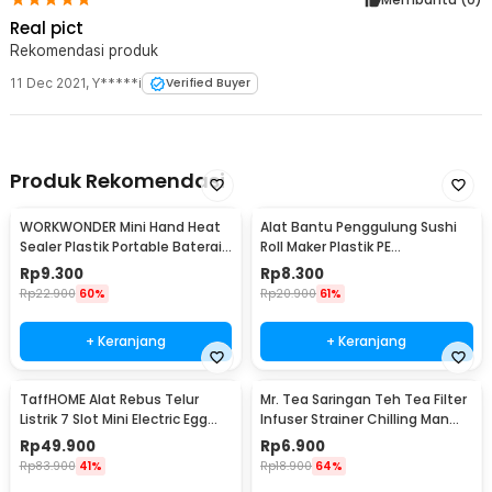
Real pict
Rekomendasi produk
11 Dec 2021
,
Y*****i
Verified Buyer
Produk Rekomendasi
WORKWONDER Mini Hand Heat
Alat Bantu Penggulung Sushi
Sealer Plastik Portable Baterai
Roll Maker Plastik PE
AA - LX2000A
22x20.5x0.1cm - E1119
Rp
9.300
Rp
8.300
Rp
22.900
60%
Rp
20.900
61%
+ Keranjang
+ Keranjang
TaffHOME Alat Rebus Telur
Mr. Tea Saringan Teh Tea Filter
Listrik 7 Slot Mini Electric Egg
Infuser Strainer Chilling Man
Cooker 350W - YS-203
Silicon - MR03
Rp
49.900
Rp
6.900
Rp
83.900
41%
Rp
18.900
64%