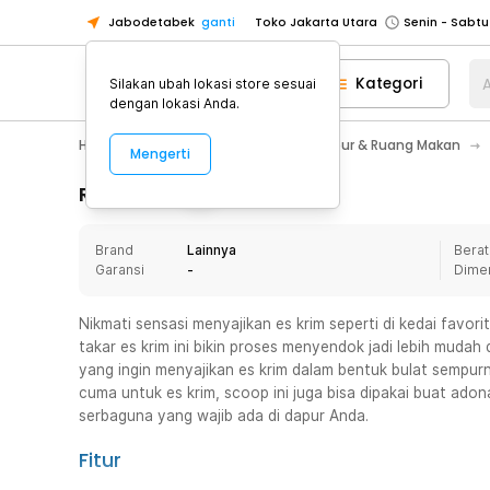
Jabodetabek
ganti
Toko Jakarta Utara
Toko Tangerang
Kategori
A
Silakan ubah lokasi store sesuai
Toko Cikupa
dengan lokasi Anda.
Pick n Go Jakarta Barat
Senin - J
Home Appliance
Perlengkapan Dapur & Ruang Makan
Mengerti
Pick n Go Bekasi
Senin - Jumat (08
Pick n Go Depok
Senin - Jumat (08
Rincian Produk
Toko Jakarta Pusat
Senin - Sabtu
Brand
Lainnya
Berat
Toko Jakarta Barat
Senin - Sabtu
Garansi
-
Dime
Toko Jakarta Utara
Toko Tangerang
Nikmati sensasi menyajikan es krim seperti di kedai favor
takar es krim ini bikin proses menyendok jadi lebih mudah
Toko Cikupa
yang ingin menyajikan es krim dalam bentuk bulat sempur
Pick n Go Jakarta Barat
Senin - J
cuma untuk es krim, scoop ini juga bisa dipakai buat ado
serbaguna yang wajib ada di dapur Anda.
Pick n Go Bekasi
Senin - Jumat (08
Pick n Go Depok
Senin - Jumat (08
Fitur