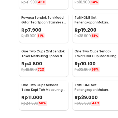
Rp
41.900
Rp
18.900
46%
64%
Pawaca Sendok Teh Model
TaffHOME Set
Gitar Tea Spoon Stainless
Perlengkapan Makan
Steel 304 12cm - RR-09
Sendok Garpu Bahan
Rp
7.900
Rp
19.200
Bambu Cutlery Set -
Rp
19.900
Rp
38.900
61%
51%
EA02510
One Two Cups 2in1 Sendok
One Two Cups Sendok
Takar Measuring Spoon and
Takar Ukur Cup Measuring
Coffee Tamper - G1120
Spoon 10 PCS - 16799
Rp
4.800
Rp
10.100
Rp
16.900
Rp
23.900
72%
58%
One Two Cups Sendok
TaffHOME Set
Takar Kopi Teh Measuring
Perlengkapan Makan
Spoon with Clip - G166
Sendok Garpu Pisau Sumpi
Rp
11.000
Rp
39.000
8 PCS - EA02300
Rp
24.900
Rp
68.900
56%
44%