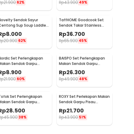
Rp
21.900
Rp
43.900
62%
49%
Novelty Sendok Sayur
TaffHOME Goodcook Set
Centong Sup Soup Laddle
Sendok Takar Stainless
Wooden Spoon - RR-20
Measuring Spoon 8 PCS -
Rp
8.000
Rp
36.700
167
Rp
20.900
Rp
65.900
62%
45%
Nordic Set Perlengkapan
BAISPO Set Perlengkapan
Makan Sendok Garpu
Makan Sendok Garpu
Stainless Steel Cutlery Set
Sumpit Bambu Cutlery Set
Rp
8.900
Rp
26.300
- XS-B014
Winding - EA025
Rp
21.900
Rp
49.900
60%
48%
Tofok Set Perlengkapan
ROXY Set Perlekapan Makan
Makan Sendok Garpu
Sendok Garpu Pisau
Sumpit Sedotan dengan
Western Cutlery Set 4 PCS
Rp
28.500
Rp
21.700
Pouch - T5
- C24
Rp
45.900
Rp
43.900
38%
51%