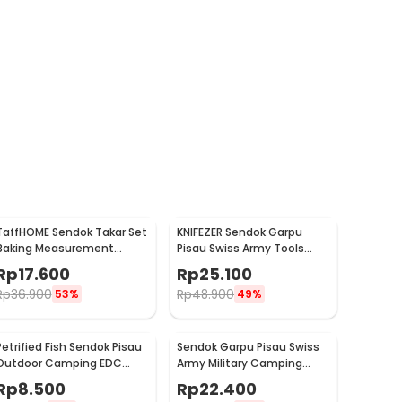
TaffHOME Sendok Takar Set
KNIFEZER Sendok Garpu
Baking Measurement
Pisau Swiss Army Tools
Spoon 0.62-15ml 6 PCS -
Knife EDC - A010
Rp
17.600
Rp
25.100
16752
Rp
36.900
Rp
48.900
53%
49%
Petrified Fish Sendok Pisau
Sendok Garpu Pisau Swiss
Outdoor Camping EDC
Army Military Camping
Tools - LX709
Pocket Knife EDC 4 in 1 -
Rp
8.500
Rp
22.400
A011