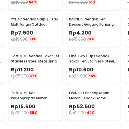
Rp
16.900
Rp
40.900
64%
51%
YYEDC Sendok Garpu Pisau
KANNERT Sendok Teh
Multifungsi Outdoor
Dessert Gagang Panjang
Camping Spork EDC Tools -
Long Spoon Stainless Steel
Rp
7.500
Rp
4.300
LX708
- RR-11
Rp
19.900
Rp
15.900
63%
73%
TaffHOME Sendok Takar Set
One Two Cups Sendok
Stainless Steel Measuring
Takar Teh Stainless Steel
Spoon 5 PCS - S300
Measuring Spoon 5 PCS -
Rp
11.200
Rp
10.600
S301
Rp
25.900
Rp
24.900
57%
58%
TaffHOME Set
EWIN Set Perlengkapan
Perlengkapan Makan
Makan Sendok Garpu
t
Sendok Garpu Sumpit
dengan Holder Angsa Swan
Rp
15.500
Rp
53.500
Pouch Cutlery Set - T1
Rack - NP311
Rp
33.900
Rp
91.900
55%
42%