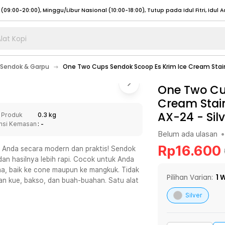
lat Kopi
umat (07:00 - 20:00), Sabtu - Minggu (08:00 - 20:00), Tutup pada Idul Fitri
Sele
Sendok & Garpu
One Two Cups Sendok Scoop Es Krim Ice Cream Stain
:00 - 20:00), Sabtu - Minggu/ Libur Nasional (08:00 - 17:00)
Selengkapnya
:00 - 20:00), Sabtu - Minggu/ Libur Nasional (08:00 - 17:00)
One Two Cu
Selengkapnya
Cream Stain
 (09:00-20:00), Minggu/Libur Nasional (12:00-20:00), Tutup pada Idul Fitri
Sele
AX-24
-
Sil
 Produk
0.3 kg
 (09:00-20:00), Minggu/Libur Nasional (12:00-20:00), Tutup pada Idul Fitri
Sele
nsi Kemasan
: -
Belum ada ulasan
•
Rp
16.600
it Anda secara modern dan praktis! Sendok
 dan hasilnya lebih rapi. Cocok untuk Anda
na, baik ke cone maupun ke mangkuk. Tidak
umat (07:00 - 20:00), Sabtu - Minggu (08:00 - 20:00), Tutup pada Idul Fitri
Sele
Pilihan Varian:
1
W
nan kue, bakso, dan buah-buahan. Satu alat
:00 - 20:00), Sabtu - Minggu/ Libur Nasional (08:00 - 17:00)
Selengkapnya
Silver
:00 - 20:00), Sabtu - Minggu/ Libur Nasional (08:00 - 17:00)
Selengkapnya