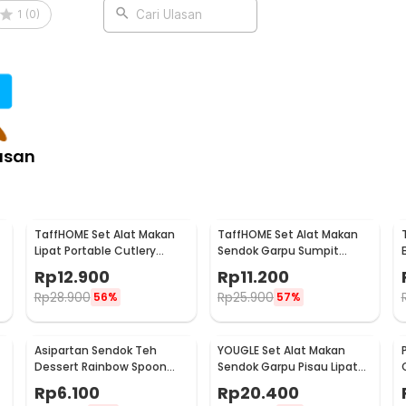
:
1
(
0
)
Cari Ulasan
tainless Spring Handle - AX-24
asan
TaffHOME Set Alat Makan
TaffHOME Set Alat Makan
Lipat Portable Cutlery
Sendok Garpu Sumpit
g
Stainless Steel 410 - AOTU
Cutlery with Pouch -
Rp
12.900
Rp
11.200
CJ0091
Rp
28.900
Rp
25.900
56%
57%
Asipartan Sendok Teh
YOUGLE Set Alat Makan
Dessert Rainbow Spoon
Sendok Garpu Pisau Lipat
Stainless Steel Bulat - A014
Cutlery Set 3 PCS - A009
Rp
6.100
Rp
20.400