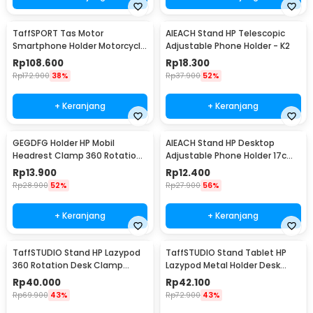
TaffSPORT Tas Motor
AIEACH Stand HP Telescopic
Smartphone Holder Motorcycle
Adjustable Phone Holder - K2
Fuel Bag - SA212
Rp
108.600
Rp
18.300
Rp
172.900
38%
Rp
37.900
52%
+ Keranjang
+ Keranjang
GEGDFG Holder HP Mobil
AIEACH Stand HP Desktop
Headrest Clamp 360 Rotation
Adjustable Phone Holder 17cm
Car Phone Holder - GP97
- K2
Rp
13.900
Rp
12.400
Rp
28.900
52%
Rp
27.900
56%
+ Keranjang
+ Keranjang
TaffSTUDIO Stand HP Lazypod
TaffSTUDIO Stand Tablet HP
360 Rotation Desk Clamp
Lazypod Metal Holder Desk
Smartphone Holder - D9
Clamp 6-8 Inch - D9
Rp
40.000
Rp
42.100
Rp
69.900
43%
Rp
72.900
43%