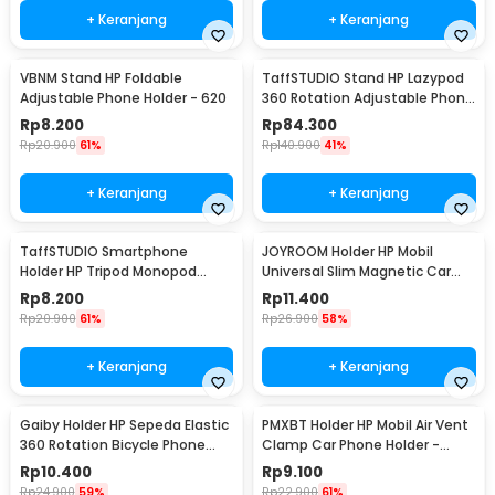
+ Keranjang
+ Keranjang
VBNM Stand HP Foldable
TaffSTUDIO Stand HP Lazypod
Adjustable Phone Holder - 620
360 Rotation Adjustable Phone
Holder - GH027
Rp
8.200
Rp
84.300
Rp
20.900
61%
Rp
140.900
41%
+ Keranjang
+ Keranjang
TaffSTUDIO Smartphone
JOYROOM Holder HP Mobil
Holder HP Tripod Monopod
Universal Slim Magnetic Car
Clamp Mount 1/4 Thread -
Phone Holder - F6
Rp
8.200
Rp
11.400
F360
Rp
20.900
61%
Rp
26.900
58%
+ Keranjang
+ Keranjang
Gaiby Holder HP Sepeda Elastic
PMXBT Holder HP Mobil Air Vent
360 Rotation Bicycle Phone
Clamp Car Phone Holder -
Holder - B07
YC001
Rp
10.400
Rp
9.100
Rp
24.900
59%
Rp
22.900
61%