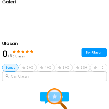
Galeri
memastikan bahwa smartphone Anda aman dan terjamin selama
perjalanan sepeda Anda.
Kelengkapan Produk
Rincian yang Anda dapatkan untuk pembelian produk ini:
1 x AZM Holder Smartphone Sepeda Adjustable Bicycle Phone
Case - M3
1 x Braket
1 x Plat Besi
Ulasan
1 x Kunci L
0
Beri Ulasan
/5
0
Ulasan
Semua
5
(
0
)
4
(
0
)
3
(
0
)
2
(
0
)
1
(
0
)
Cari Ulasan