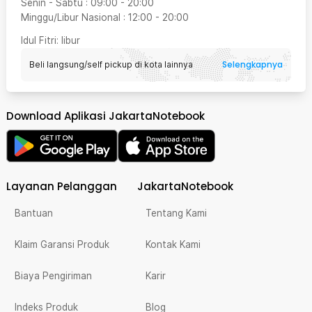
Senin - Sabtu
:
09:00
-
20:00
Minggu/Libur Nasional
:
12:00
-
20:00
Idul Fitri
: libur
Selengkapnya
Beli langsung/self pickup di kota lainnya
Download Aplikasi JakartaNotebook
Layanan Pelanggan
JakartaNotebook
Bantuan
Tentang Kami
Klaim Garansi Produk
Kontak Kami
Biaya Pengiriman
Karir
Indeks Produk
Blog