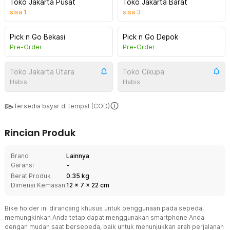
Toko Jakarta Pusat
Toko Jakarta Barat
sisa
1
sisa
3
Pick n Go Bekasi
Pick n Go Depok
Pre-Order
Pre-Order
Toko Jakarta Utara
Toko Cikupa
Habis
Habis
Tersedia bayar di tempat (COD)
Rincian Produk
Brand
Lainnya
Garansi
-
Berat Produk
0.35 kg
Dimensi Kemasan
12
x
7
x
22
cm
Bike holder ini dirancang khusus untuk penggunaan pada sepeda,
memungkinkan Anda tetap dapat menggunakan smartphone Anda
dengan mudah saat bersepeda, baik untuk menunjukkan arah perjalanan