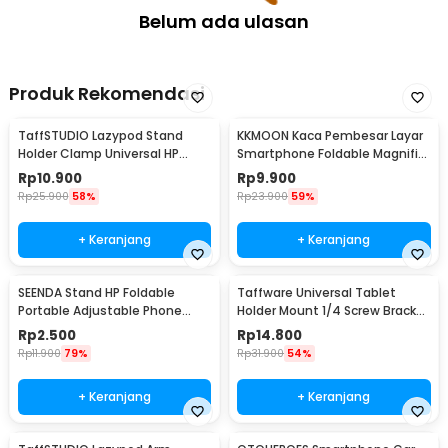
Belum ada ulasan
Produk Rekomendasi
TaffSTUDIO Lazypod Stand
KKMOON Kaca Pembesar Layar
Holder Clamp Universal HP
Smartphone Foldable Magnifier
Tablet Monopod 57cm -
Stand 5X - F1
Rp
10.900
Rp
9.900
Tripod-8-1
Rp
25.900
58%
Rp
23.900
59%
+ Keranjang
+ Keranjang
SEENDA Stand HP Foldable
Taffware Universal Tablet
Portable Adjustable Phone
Holder Mount 1/4 Screw Bracket
Holder - S089
Tripod - VTM4
Rp
2.500
Rp
14.800
Rp
11.900
79%
Rp
31.900
54%
+ Keranjang
+ Keranjang