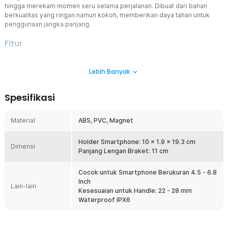
hingga merekam momen seru selama perjalanan. Dibuat dari bahan
berkualitas yang ringan namun kokoh, memberikan daya tahan untuk
penggunaan jangka panjang.
Fitur
Desain Anti Hujan
Lebih Banyak
Holder ini telah dirancang khusus untuk digunakan di sepeda,
dengan gagang yang kuat dan stabil. Tidak perlu khawatir saat
hujan, karena tersedia plastik case yang melindungi gadget Anda
Spesifikasi
dari elemen cuaca, sementara Anda tetap dapat menggunakan
layar smartphone dengan nyaman. Smartphone juga tidak akan
mudah bergeser berkat fitur magnetik yang disematkan.
Material
ABS, PVC, Magnet
Pengaturan Sudut 360°
Dengan fitur pengaturan sudut 360°, Anda dapat dengan bebas
Holder Smartphone: 10 x 1.9 x 19.3 cm
Dimensi
memutar posisi holder untuk mendapatkan sudut pandang yang
Panjang Lengan Braket: 11 cm
optimal. Holder ini juga dapat dikunci pada posisinya, menambah
keamanan dan kenyamanan saat Anda berkendara.
Cocok untuk Smartphone Berukuran 4.5 - 6.8
Inch
Mudah Dipasang dengan Kecocokan Tinggi
Lain-lain
Kesesuaian untuk Handle: 22 - 28 mm
Bike holder ini mudah dipasang pada stang sepeda Anda. Selain itu,
Waterproof IPX6
holder ini kompatibel dengan smartphone berukuran 4.5 - 6.8 Inch,
mencakup sebagian besar ukuran smartphone yang umum
digunakan saat ini. Dengan kecocokan tinggi ini, Anda dapat