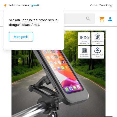
Jabodetabek
ganti
Order Tracking
Alat Kopi
Silakan ubah lokasi store sesuai
dengan lokasi Anda.
Mengerti