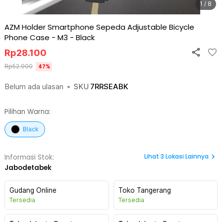
1 / 8
AZM Holder Smartphone Sepeda Adjustable Bicycle
Phone Case - M3
-
Black
Rp
28.100
Rp
52.900
47
%
Belum ada ulasan
•
SKU
7RRSEABK
Pilihan Warna:
Black
Lihat
3
Lokasi Lainnya
Informasi Stok:
Jabodetabek
Gudang Online
Toko Tangerang
Tersedia
Tersedia