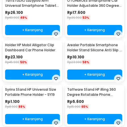
TaffSTUDIO Lazypod Arm
OTOHEROES Smartphone Car
Universal Smartphone Tablet
Holder Adjustable 360 Degree
Holder Klip Clamp - A-138
with Suction Cup - T003
Rp
26.100
Rp
17.600
Rp
49.900
48%
Rp
36.900
53%
+ Keranjang
+ Keranjang
Holder HP Mobil Alligator Clip
Arealer Portable Smartphone
Dashboard Car Phone Holder
Holder Stand Silicone Anti Slip -
PA456
Rp
23.100
Rp
10.100
Rp
45.900
50%
Rp
23.900
58%
+ Keranjang
+ Keranjang
Syrinx Stand HP Universal Size
Taffware Stand HP iRing 360
Portable Phone Holder - SY19
Degree Rotatable Phone
Holder - R20
Rp
1.100
Rp
5.600
Rp
8.900
88%
Rp
15.900
65%
+ Keranjang
+ Keranjang