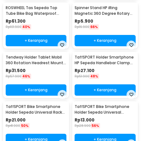
ROSWHEEL Tas Sepeda Top
Spinner Stand HP iRing
Tube Bike Bag Waterproof
Magnetic 360 Degree Rotary
Holder HP 6 Inch - ROS12
Phone Holder
Rp
61.300
Rp
5.900
Rp
101.900
40%
Rp
16.900
66%
+ Keranjang
+ Keranjang
Tendway Holder Tablet Mobil
TaffSPORT Holder Smartphone
360 Rotation Headrest Mount
HP Sepeda Handlebar Clamp
8-11 Inch - SBT-1104
Bicycle Holder - YP07
Rp
31.500
Rp
27.100
Rp
57.900
46%
Rp
51.900
48%
+ Keranjang
+ Keranjang
TaffSPORT Bike Smartphone
TaffSPORT Bike Smartphone
Holder Sepeda Universal Rack
Holder Sepeda Universal
Bicycle - BM03
Bicycle - JR-OK5
Rp
21.000
Rp
13.000
Rp
41.900
50%
Rp
28.900
56%
+ Keranjang
+ Keranjang