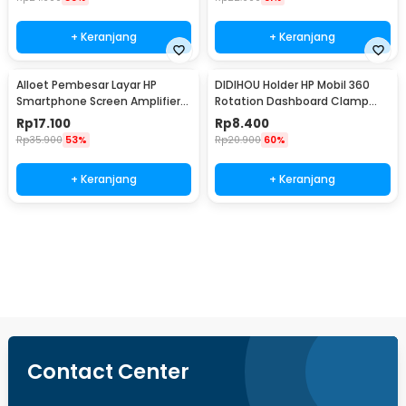
+ Keranjang
+ Keranjang
Alloet Pembesar Layar HP
DIDIHOU Holder HP Mobil 360
Smartphone Screen Amplifier
Rotation Dashboard Clamp
10 Inch - SY-11
Car Phone Holder - YB20-3
Rp
17.100
Rp
8.400
Rp
35.900
53%
Rp
20.900
60%
+ Keranjang
+ Keranjang
Beli Sekarang
Contact Center