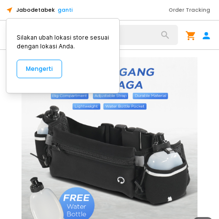
Jabodetabek
ganti
Order Tracking
Alat Kopi
Silakan ubah lokasi store sesuai
dengan lokasi Anda.
Mengerti