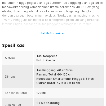
marathon, hingga pegiat olahraga outdoor. Tas pinggang olahraga lari ini
menawarkan ruang kompartemen utama berdimensi 40 x 13 cm yang
elastis, didampingi oleh dua slot khusus yang langsung dilengkapi
dengan dua buah botol minum eksklusif berkapasitas masing-masing
170 ml. Menggunakan material kain neoprene premium yang terkenal
lembut, ringan, dan tangguh, tas pinggang olahraga lari ini mampu
melekat erat di pinggang Anda tanpa menimbulkan gesekan kasar pada
kulit. Dengan pengaturan tali yang fleksibel mulai dari 60 hingga 120 cm,
Lebih Banyak
Anda mendapatkan kestabilan maksimal bebas guncangan, memastikan
Anda dapat berlari dengan ritme konstan sembari membawa kebutuhan
Spesifikasi
digital dan cairan pelindung tubuh sepanjang jalan.
Fitur
Tas: Neoprene
Material
Botol: Plastik
Double Botol Holder untuk Hidrasi Maksimal Sepanjang Maraton
Anda tidak perlu lagi khawatir kehabisan cairan atau repot mencari
Tas Pinggang: 40 x 13 cm
pos minum di tengah jalan berkat dual slot botol minum yang
Panjang Total: 60-120 cm
terintegrasi di sisi kanan dan kiri tas. Fitur ini berfungsi menampung
Dimensi
Kecocokan Smartphone: Hingga 6.5 Inch
dua botol minum bawaan berkapasitas masing-masing 170 ml
Ukuran Botol: 7.7 x 3.7 x 13 cm
secara simetris guna menyeimbangkan distribusi beban di area
pinggang Anda saat bergerak aktif. Manfaatnya, Anda mendapatkan
Kapasitas Botol
suplai hidrasi cadangan yang melimpah dan mudah dijangkau kapan
170 ml
saja tanpa harus menghentikan ayunan langkah kaki atau merusak
ritme lari Anda.
1 x Slot Kantong
Jumlah Slot