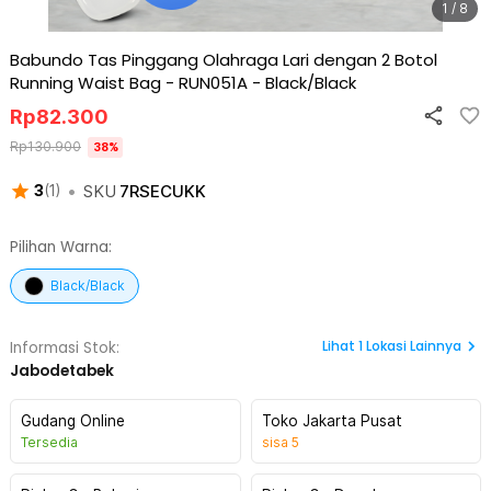
1 / 8
Babundo Tas Pinggang Olahraga Lari dengan 2 Botol
Running Waist Bag - RUN051A
-
Black/Black
Rp
82.300
Rp
130.900
38
%
•
SKU
7RSECUKK
3
(
1
)
Pilihan Warna:
Black/Black
Lihat
1
Lokasi Lainnya
Informasi Stok:
Jabodetabek
Gudang Online
Toko Jakarta Pusat
Tersedia
sisa
5