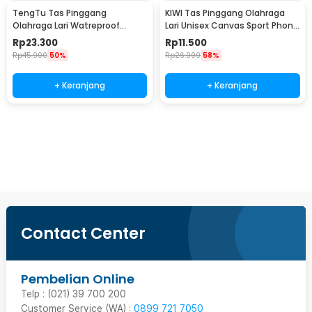
TengTu Tas Pinggang
KIWI Tas Pinggang Olahraga
Olahraga Lari Watreproof
Lari Unisex Canvas Sport Phone
Sports Running Waist Bag -
Bag Running - KW206
Rp
23.300
Rp
11.500
TK3
Rp
45.900
50%
Rp
26.900
58%
+ Keranjang
+ Keranjang
Beli Sekarang
Contact Center
Pembelian Online
Telp : (021) 39 700 200
Customer Service (WA) :
0899 721 7050