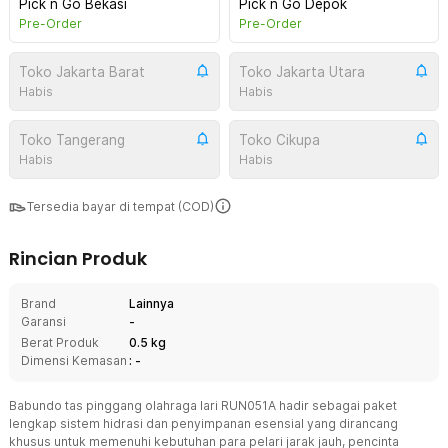
Pick n Go Bekasi
Pick n Go Depok
Pre-Order
Pre-Order
Toko Jakarta Barat
Toko Jakarta Utara
Habis
Habis
Toko Tangerang
Toko Cikupa
Habis
Habis
Tersedia bayar di tempat (COD)
Rincian Produk
Brand
Lainnya
Garansi
-
Berat Produk
0.5 kg
Dimensi Kemasan
: -
Babundo tas pinggang olahraga lari RUN051A hadir sebagai paket
lengkap sistem hidrasi dan penyimpanan esensial yang dirancang
khusus untuk memenuhi kebutuhan para pelari jarak jauh, pencinta