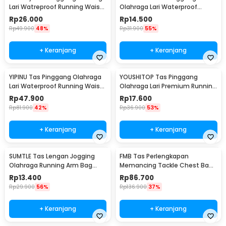
Lari Watreproof Running Waist
Olahraga Lari Waterproof
Bag - CFD
Running Waist Bag - RUN052
Rp
26.000
Rp
14.500
Rp
49.900
48%
Rp
31.900
55%
+ Keranjang
+ Keranjang
YIPINU Tas Pinggang Olahraga
YOUSHITOP Tas Pinggang
Lari Waterproof Running Waist
Olahraga Lari Premium Running
Bag - 1079
Waist Bag - YT11
Rp
47.900
Rp
17.600
Rp
81.900
42%
Rp
36.900
53%
+ Keranjang
+ Keranjang
SUMTLE Tas Lengan Jogging
FMB Tas Perlengkapan
Olahraga Running Arm Bag
Memancing Tackle Chest Bags
Waterproof - SL8
Waist Pack Outdoor - INU125
Rp
13.400
Rp
86.700
Rp
29.900
56%
Rp
136.900
37%
+ Keranjang
+ Keranjang