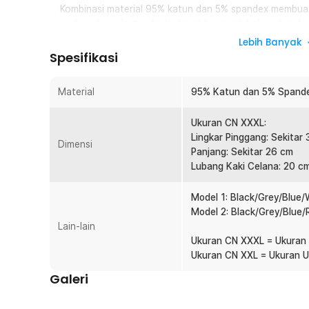
Kombinasi material 95% katun dan 5% spandex membuat 
serta cukup elastis. Anda dapat bergerak bebas dan da
saat menggunakan celana dalam ini.
Lebih Banyak
Spesifikasi
Nyaman Digunakan
Celana dalam pria ini dapat mengalirkan sirkulasi udar
menggunakan celana dalam ini walaupun menjalankan akt
Material
95% Katun dan 5% Spand
Banyak Ukuran
Ukuran CN XXXL:
Celana dalam ini tersedia dengan beberapa pilihan set 
Lingkar Pinggang: Sekitar
warna ataupun ukuran yang tepat sesuai dengan kebut
Dimensi
Panjang: Sekitar 26 cm
Lubang Kaki Celana: 20 c
Kelengkapan Produk
Rincian yang Anda dapatkan untuk pembelian produk ini
Model 1: Black/Grey/Blue/
4 x BaiLunLang SkyHero Celana Dalam Boxer Pria M
Model 2: Black/Grey/Blue/
Lain-lain
Ukuran CN XXXL = Ukuran
Ukuran CN XXL = Ukuran 
Galeri