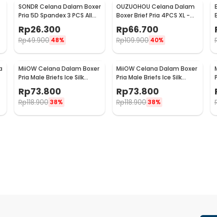
SONDR Celana Dalam Boxer
OUZUOHOU Celana Dalam
Pria 5D Spandex 3 PCS All
Boxer Brief Pria 4PCS XL -
Size - MU0020
MU0030
Rp
26.300
Rp
66.700
Rp
49.900
Rp
109.900
48%
40%
a
MiiOW Celana Dalam Boxer
MiiOW Celana Dalam Boxer
y
Pria Male Briefs Ice Silk
Pria Male Briefs Ice Silk
P
Nylon Spandex 3 PCS XL -
Nylon Spandex 3 PCS XXL -
Rp
73.800
Rp
73.800
M3
M3
Rp
118.900
Rp
118.900
38%
38%