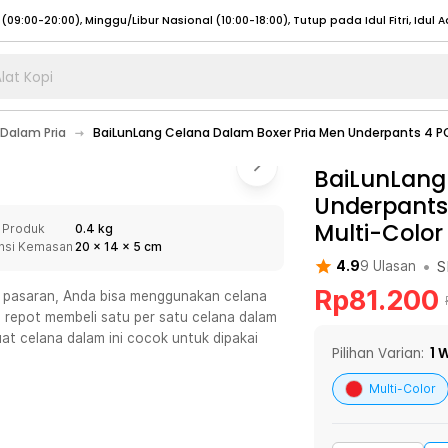
lat Kopi
umat (07:00 - 20:00), Sabtu - Minggu (08:00 - 20:00), Tutup pada Idul Fitri
Sele
 Dalam Pria
BaiLunLang Celana Dalam Boxer Pria Men Underpants 4 PC
:00 - 20:00), Sabtu - Minggu/ Libur Nasional (08:00 - 17:00)
Selengkapnya
:00 - 20:00), Sabtu - Minggu/ Libur Nasional (08:00 - 17:00)
BaiLunLang
Selengkapnya
Underpants 
 (09:00-20:00), Minggu/Libur Nasional (12:00-20:00), Tutup pada Idul Fitri
Sele
Multi-Color
 Produk
0.4 kg
 (09:00-20:00), Minggu/Libur Nasional (12:00-20:00), Tutup pada Idul Fitri
Sele
nsi Kemasan
20
x
14
x
5
cm
•
S
4.9
9
Ulasan
Rp
81.200
 pasaran, Anda bisa menggunakan celana
u repot membeli satu per satu celana dalam
t celana dalam ini cocok untuk dipakai
umat (07:00 - 20:00), Sabtu - Minggu (08:00 - 20:00), Tutup pada Idul Fitri
Sele
Pilihan Varian:
1
W
:00 - 20:00), Sabtu - Minggu/ Libur Nasional (08:00 - 17:00)
Selengkapnya
Multi-Color
:00 - 20:00), Sabtu - Minggu/ Libur Nasional (08:00 - 17:00)
Selengkapnya