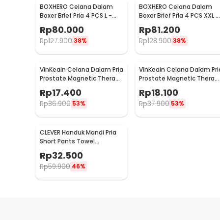
BOXHERO Celana Dalam
BOXHERO Celana Dalam
Boxer Brief Pria 4 PCS L -
Boxer Brief Pria 4 PCS XXL -
MU0015
MU0015
Rp
80.000
Rp
81.200
Rp
127.900
Rp
128.900
38%
38%
VinKeain Celana Dalam Pria
VinKeain Celana Dalam Pri
Prostate Magnetic Therapy
Prostate Magnetic Therap
XXXXL - A004
L - A004
Rp
17.400
Rp
18.100
Rp
36.900
Rp
37.900
53%
53%
CLEVER Handuk Mandi Pria
Short Pants Towel
Microfiber Soft Wearable
Rp
32.500
140x30cm - CL140
Rp
59.900
46%