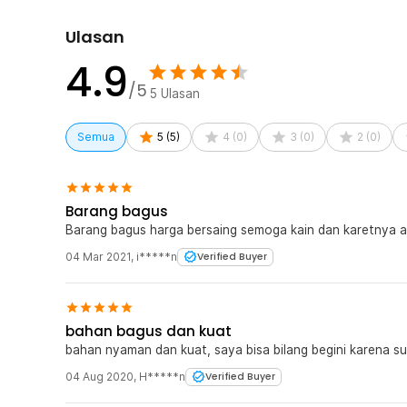
Ulasan
4.9
/5
5
Ulasan
Semua
5
(
5
)
4
(
0
)
3
(
0
)
2
(
0
)
Barang bagus
Barang bagus harga bersaing semoga kain dan karetnya 
04 Mar 2021
,
i*****n
Verified Buyer
bahan bagus dan kuat
bahan nyaman dan kuat, saya bisa bilang begini karena su
04 Aug 2020
,
H*****n
Verified Buyer