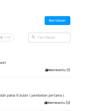
Beri Ulasan
1
(
0
)
Cari Ulasan
awet
Membantu (
1
)
dah pakai 6 bulan ( pembelian pertama ).
Membantu (
3
)