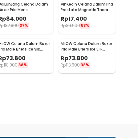
BaiLunLang Celana Dalam
VinKeain Celana Dalam Pria
Boxer Pria Mens
Prostate Magnetic Therapy
Underpants 4 PCS M - 0809
XXL - A004
Rp
84.000
Rp
17.400
Rp
132.900
Rp
36.900
37%
53%
MiiOW Celana Dalam Boxer
MiiOW Celana Dalam Boxer
ria Male Briefs Ice Silk
Pria Male Briefs Ice Silk
Nylon Spandex 3 PCS XXXL -
Nylon Spandex 3 PCS XXXXL
Rp
73.800
Rp
73.800
M3
- M3
Rp
118.900
Rp
118.900
38%
38%