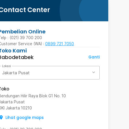
Contact Center
Pembelian Online
Telp : (021) 39 700 200
Customer Service (WA) :
0899 721 7050
Toko Kami
Jabodetabek
Ganti
Lokasi
Jakarta Pusat
Toko
Bendungan Hilir Raya Blok G1 No. 10
Jakarta Pusat
DKI Jakarta
10210
Lihat google maps