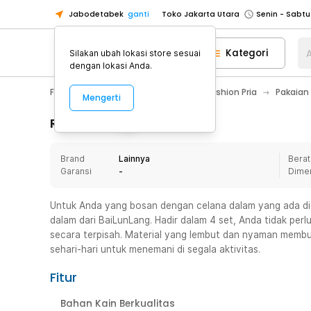
Jabodetabek
ganti
Toko Jakarta Utara
Toko Tangerang
Kategori
A
Silakan ubah lokasi store sesuai
Toko Cikupa
dengan lokasi Anda.
Pick n Go Jakarta Barat
Senin - J
Fashion, Make Up & Beauty Care
Fashion Pria
Pakaian
Mengerti
Pick n Go Bekasi
Senin - Jumat (08
Pick n Go Depok
Senin - Jumat (08
Rincian Produk
Toko Jakarta Pusat
Senin - Sabtu
Brand
Lainnya
Berat
Toko Jakarta Barat
Senin - Sabtu
Garansi
-
Dime
Toko Jakarta Utara
Toko Tangerang
Untuk Anda yang bosan dengan celana dalam yang ada di
dalam dari BaiLunLang. Hadir dalam 4 set, Anda tidak perl
Toko Cikupa
secara terpisah. Material yang lembut dan nyaman membua
Pick n Go Jakarta Barat
Senin - J
sehari-hari untuk menemani di segala aktivitas.
Pick n Go Bekasi
Senin - Jumat (08
Fitur
Pick n Go Depok
Senin - Jumat (08
Bahan Kain Berkualitas