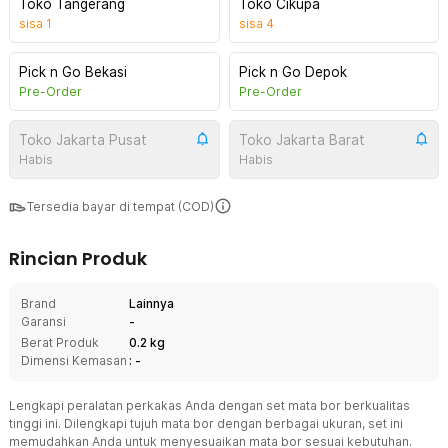
Toko Tangerang
Toko Cikupa
sisa
1
sisa
4
Pick n Go Bekasi
Pick n Go Depok
Pre-Order
Pre-Order
Toko Jakarta Pusat
Toko Jakarta Barat
Habis
Habis
Tersedia bayar di tempat (COD)
Rincian Produk
Brand
Lainnya
Garansi
-
Berat Produk
0.2 kg
Dimensi Kemasan
: -
Lengkapi peralatan perkakas Anda dengan set mata bor berkualitas
tinggi ini. Dilengkapi tujuh mata bor dengan berbagai ukuran, set ini
memudahkan Anda untuk menyesuaikan mata bor sesuai kebutuhan.