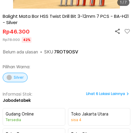
1 / 7
Balight Mata Bor HSS Twist Drill Bit 3-12mm 7 PCS - BA-H21
-
Silver
Rp
46.300
Rp
78.900
42
%
Belum ada ulasan
•
SKU
7ROT9OSV
Pilihan Warna:
Silver
Lihat
6
Lokasi Lainnya
Informasi Stok:
Jabodetabek
Gudang Online
Toko Jakarta Utara
Tersedia
sisa
4