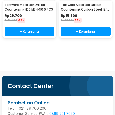
Taffware Mata Bor Drill Bit
Taffware Mata Bor Drill Bit
Countersink HSS M3-M10 6 PCS
Countersink Carbon Steel 12 16
19mm 3 PCS
Rp
29.700
Rp
15.500
Rp
54.900
46%
Rp
33.900
55%
+ Keranjang
+ Keranjang
Beli Sekarang
Contact Center
Pembelian Online
Telp : (021) 39 700 200
Customer Service (WA) :
0899 721 7050