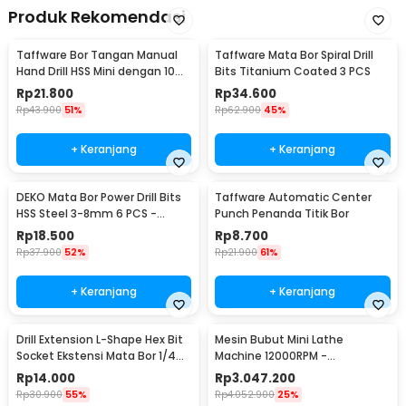
Produk Rekomendasi
Taffware Bor Tangan Manual
Taffware Mata Bor Spiral Drill
Hand Drill HSS Mini dengan 10
Bits Titanium Coated 3 PCS
Mata Bor - 3003
Rp
21.800
Rp
34.600
Rp
43.900
51%
Rp
62.900
45%
+ Keranjang
+ Keranjang
DEKO Mata Bor Power Drill Bits
Taffware Automatic Center
HSS Steel 3-8mm 6 PCS -
Punch Penanda Titik Bor
DW1369
Rp
18.500
Rp
8.700
Rp
37.900
52%
Rp
21.900
61%
+ Keranjang
+ Keranjang
Drill Extension L-Shape Hex Bit
Mesin Bubut Mini Lathe
Socket Ekstensi Mata Bor 1/4
Machine 12000RPM -
Inch - 105
TZ20002MR
Rp
14.000
Rp
3.047.200
Rp
30.900
55%
Rp
4.052.900
25%