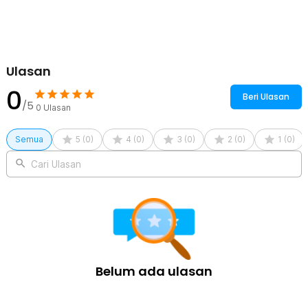
Kelengkapan Produk
Rincian yang Anda dapatkan untuk pembelian produk ini:
7 x Balight Mata Bor HSS Twist Drill Bit 3-12mm - BA-H21
1 x Kotak Penyimpanan
Ulasan
0
Beri Ulasan
/5
0
Ulasan
Semua
5
(
0
)
4
(
0
)
3
(
0
)
2
(
0
)
1
(
0
)
Cari Ulasan
Belum ada ulasan