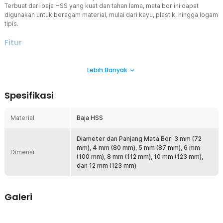
Terbuat dari baja HSS yang kuat dan tahan lama, mata bor ini dapat
digunakan untuk beragam material, mulai dari kayu, plastik, hingga logam
tipis.
Fitur
Tujuh Ukuran dalam Satu Paket
Lebih Banyak
Set ini terdiri dari tujuh mata bor dengan ukuran berbeda, yaitu 3
mm, 4 mm, 5 mm, 6 mm, 8 mm, 10 mm, dan 12 mm. Dengan variasi
ukuran yang lengkap, Anda dapat dengan mudah menyesuaikan
Spesifikasi
mata bor sesuai kebutuhan proyek atau pekerjaan pertukangan
sehari-hari.
Material
Baja HSS
Cocok untuk Berbagai Jenis Material
Mata bor ini serbaguna dan kompatibel dengan berbagai material,
termasuk kayu, plastik, aluminium, serta pelat logam tipis. Dengan
Diameter dan Panjang Mata Bor: 3 mm (72
ketajaman optimal, mata bor ini memungkinkan Anda mengebor
mm), 4 mm (80 mm), 5 mm (87 mm), 6 mm
Dimensi
bahan lunak hingga sedang dengan lebih mudah dan efisien.
(100 mm), 8 mm (112 mm), 10 mm (123 mm),
dan 12 mm (123 mm)
Bahan Baja HSS
Dibuat dari baja HSS (High-Speed Steel) yang dikenal karena
kekuatan dan daya tahannya, mata bor ini menawarkan kinerja
Galeri
optimal dan ketahanan tinggi terhadap keausan. Material ini sering
digunakan dalam pembuatan mata bor profesional, sehingga Anda
tidak perlu meragukan kualitas dan keawetannya.