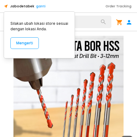
Jabodetabek
ganti
Order Tracking
Alat Kopi
Silakan ubah lokasi store sesuai
dengan lokasi Anda.
Mengerti