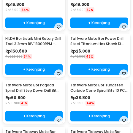
DW1361
Shank - 2054A
Rp
16.800
Rp
19.000
Rp
35.900
54%
Rp
38.900
52%
+ Keranjang
+ Keranjang
HILDA Bor Listrik Mini Rotary Drill
Taffware Mata Bor Power Drill
Tool 3.2mm 18V 18000RPM -
Steel Titanium Hex Shank 13
JD5202
PCS - SV-VDB13
Rp
150.600
Rp
26.000
Rp
226.900
34%
Rp
49.900
48%
+ Keranjang
+ Keranjang
Taffware Mata Bor Pagoda
Taffware Mata Bor Tungsten
Spiral Drill Step Down Drill Bit
Carbide Cone Spiral Bits 10 PCS
Tipe 2 5 PCS - BIHH463A
- GJ0106
Rp
60.800
Rp
38.800
Rp
101.900
41%
Rp
68.900
44%
+ Keranjang
+ Keranjang
Taffware Tideway Mata Bor
Taffware Tideway Mata Bor