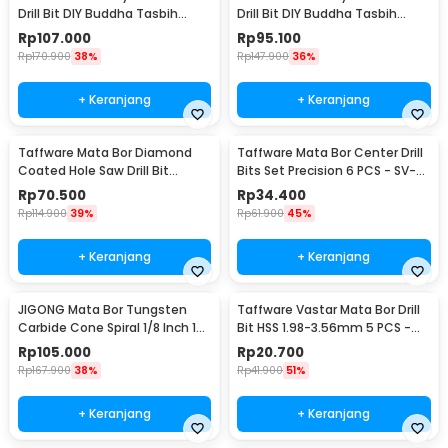
Drill Bit DIY Buddha Tasbih
Drill Bit DIY Buddha Tasbih
Beads 2mm 2 PCS 8mm
Beads 2mm 2 PCS 12mm
Rp
107.000
Rp
95.100
Rp
170.900
38%
Rp
147.900
36%
+ Keranjang
+ Keranjang
Taffware Mata Bor Diamond
Taffware Mata Bor Center Drill
Coated Hole Saw Drill Bit
Bits Set Precision 6 PCS - SV-
6mm-50mm 15 PCS - GJ0105
VDB25
Rp
70.500
Rp
34.400
Rp
114.900
39%
Rp
61.900
45%
+ Keranjang
+ Keranjang
JIGONG Mata Bor Tungsten
Taffware Vastar Mata Bor Drill
Carbide Cone Spiral 1/8 Inch 10
Bit HSS 1.98-3.56mm 5 PCS -
PCS - JG8
SV-VDB26
Rp
105.000
Rp
20.700
Rp
167.900
38%
Rp
41.900
51%
+ Keranjang
+ Keranjang