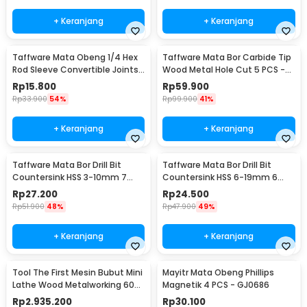
+ Keranjang
+ Keranjang
Taffware Mata Obeng 1/4 Hex
Taffware Mata Bor Carbide Tip
Rod Sleeve Convertible Joints
Wood Metal Hole Cut 5 PCS -
8 PCS
EPC-PIT-20P
Rp
15.800
Rp
59.900
Rp
33.900
54%
Rp
99.900
41%
+ Keranjang
+ Keranjang
Taffware Mata Bor Drill Bit
Taffware Mata Bor Drill Bit
Countersink HSS 3-10mm 7
Countersink HSS 6-19mm 6
PCS - QST-K13
PCS - BT3
Rp
27.200
Rp
24.500
Rp
51.900
48%
Rp
47.900
49%
+ Keranjang
+ Keranjang
Tool The First Mesin Bubut Mini
Mayitr Mata Obeng Phillips
Lathe Wood Metalworking 60W
Magnetik 4 PCS - GJ0686
- TZ20002MG
Rp
2.935.200
Rp
30.100