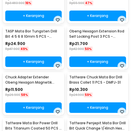
Rp
3.483.900
16%
Rp
55.900
47%
+ Keranjang
+ Keranjang
TASP Mata Bor Tungsten Drill
Obeng Hexagon Extension Rod
Bit 4 5 6 8 10mm 5 PCS -
Self Locking Post 3 PCS -
MGDK002
HT43401-3P
Rp
24.900
Rp
21.700
Rp
47.900
49%
Rp
42.900
50%
+ Keranjang
+ Keranjang
Chuck Adapter Extender
Taffware Chuck Mata Bor Drill
Obeng Hexagon Magnetik
Brass Collet 11 PCS - DMPJ-31
Shank 1/4 Inch
Rp
11.500
Rp
10.300
Rp
26.900
58%
Rp
24.900
59%
+ Keranjang
+ Keranjang
Taffware Mata Bor Power Drill
Taffware Penjepit Mata Bor Drill
Bits Titanium Coated 50 PCS -
Bit Quick Change 1/4Inch Hex