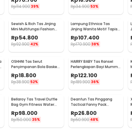
Rp
114.900
Rp
34.900
39%
53%
Sewish & Rich Tas Jinjing
Lampung Ethnica Tas
Mini Multifungsi Fashion
Jinjing Wanita Motif Tapis
Bag - SR25
Traditional Handbag - LE2
Rp
54.800
Rp
107.400
Rp
92.900
Rp
170.900
42%
38%
a
OSHHNI Tas Serut
HAIRRY BABY Tas Ransel
Penyimpanan Bola Basket
Perlengkapan Bayi Mummy
Olahraga Drawstring Bag
Diaper Travel Bag - CC23
Rp
18.800
Rp
122.100
Mesh - SH30
Rp
38.900
Rp
189.900
52%
36%
Bellaroy Tas Travel Duffle
Deanfun Tas Pinggang
Bag Gym Fitness Water
Tactical Fanny Pack
Resistant 36-55L - C50
Outdoor Gear 12x5x17.5cm
Rp
98.000
Rp
26.800
- ZSXD001
Rp
150.000
Rp
50.900
35%
48%