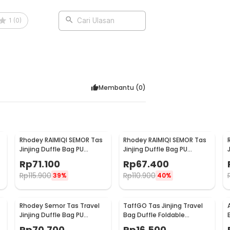
pling Adjustable Strap - BK22
1
(
0
)
Cari Ulasan
Membantu (
0
)
Rhodey RAIMIQI SEMOR Tas
Rhodey RAIMIQI SEMOR Tas
Jinjing Duffle Bag PU
Jinjing Duffle Bag PU
Leather Unisex 20 Inch
Leather Unisex 20 Inch
Rp
71.100
Rp
67.400
Large Bear - C01
Black Gray Grid - C01
Rp
115.900
Rp
110.900
39%
40%
Rhodey Semor Tas Travel
TaffGO Tas Jinjing Travel
Jinjing Duffle Bag PU
Bag Duffle Foldable
Leather 20 Inch - C01
Waterproof 480mm - B20
Rp
70.700
Rp
16.500