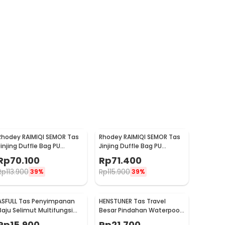
Rhodey RAIMIQI SEMOR Tas
Rhodey RAIMIQI SEMOR Tas
Jinjing Duffle Bag PU
Jinjing Duffle Bag PU
Leather Unisex 20 Inch Iron
Leather Unisex 20 Inch
Rp
70.100
Rp
71.400
Beauty - C01
Beige Bear - C01
Rp
113.900
Rp
115.900
39%
39%
ASFULL Tas Penyimpanan
HENSTUNER Tas Travel
Baju Selimut Multifungsi
Besar Pindahan Waterpoof
Duffel Bag Oxford
Large Organizer Bag
Rp
15.900
Rp
21.700