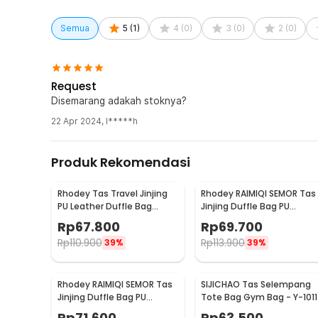
1 x BANKUO Tas Selempang Crossbody Sling Bag Dum
Semua
5
(
1
)
4
(
0
)
3
(
0
)
2
(
0
)
Request
Disemarang adakah stoknya?
22 Apr 2024
,
l*****h
Produk Rekomendasi
Rhodey Tas Travel Jinjing
Rhodey RAIMIQI SEMOR Tas
PU Leather Duffle Bag
Jinjing Duffle Bag PU
Stripe Model - S01
Leather Unisex 20 Inch
Rp
67.800
Rp
69.700
Coffee Grid - C01
Rp
110.900
Rp
113.900
39%
39%
Rhodey RAIMIQI SEMOR Tas
SIJICHAO Tas Selempang
Jinjing Duffle Bag PU
Tote Bag Gym Bag - Y-1011
Leather Unisex 20 Inch
Rp
71.600
Rp
63.500