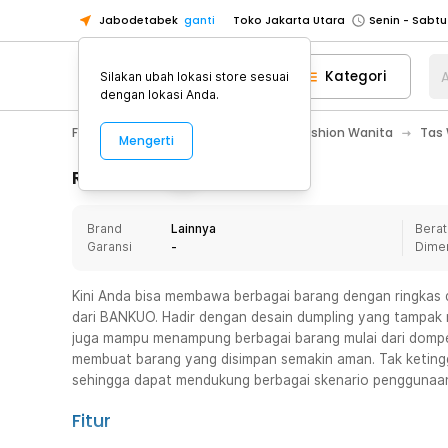
Jabodetabek
ganti
Toko Jakarta Utara
Toko Tangerang
Kategori
A
Silakan ubah lokasi store sesuai
Toko Cikupa
dengan lokasi Anda.
Pick n Go Jakarta Barat
Senin - J
Fashion, Make Up & Beauty Care
Fashion Wanita
Tas
Mengerti
Pick n Go Bekasi
Senin - Jumat (08
Pick n Go Depok
Senin - Jumat (08
Rincian Produk
Toko Jakarta Pusat
Senin - Sabtu
Brand
Lainnya
Berat
Toko Jakarta Barat
Senin - Sabtu
Garansi
-
Dime
Toko Jakarta Utara
Toko Tangerang
Kini Anda bisa membawa berbagai barang dengan ringka
dari BANKUO. Hadir dengan desain dumpling yang tampak mi
Toko Cikupa
juga mampu menampung berbagai barang mulai dari dompet
Pick n Go Jakarta Barat
Senin - J
membuat barang yang disimpan semakin aman. Tak ketingg
sehingga dapat mendukung berbagai skenario penggunaa
Pick n Go Bekasi
Senin - Jumat (08
Pick n Go Depok
Senin - Jumat (08
Fitur