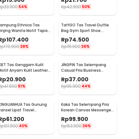
60x40x30cm - ASS60
90x30x50cm - HR-01
Rp
33.900
Rp
42.900
54%
50%
Lampung Ethnica Tas
TaffGO Tas Travel Duffle
Jinjing Wanita Motif Tapis
Bag Gym Sport Shoe
Traditional Handbag - LE3
Compartment 30L - C48
Rp
107.400
Rp
74.500
Rp
170.900
Rp
119.900
38%
38%
KIET Tas Genggam Kulit
JINGPIN Tas Selempang
Motif Anyam Kulit Leather
Casual Pria Business
Clutch Bag - KT1912
Crossbody Bag PU Leather
Rp
20.900
Rp
37.000
- JP2
Rp
41.900
Rp
65.900
51%
44%
XINGUANHUA Tas Gunung
Kaka Tas Selempang Pria
Ransel Lipat Travel
Korean Canvas Messenger
Backpack Waterproof 17L -
Bag - MY2642
Rp
61.200
Rp
99.900
GC17
Rp
101.900
Rp
153.900
40%
36%