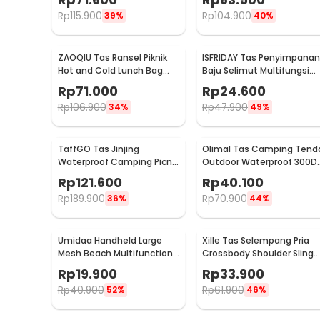
Beautiful Pattern - C01
Rp
115.900
Rp
104.900
39%
40%
ZAOQIU Tas Ransel Piknik
ISFRIDAY Tas Penyimpanan
Hot and Cold Lunch Bag
Baju Selimut Multifungsi
Insulated Backpack - YY29
Duffel Organizer Bag
Rp
71.000
Rp
24.600
Barcode - IF45
Rp
106.900
Rp
47.900
34%
49%
TaffGO Tas Jinjing
Olimal Tas Camping Tend
Waterproof Camping Picnic
Outdoor Waterproof 300D
Duffle Bag 3 Slots - C60
Oxford Storage Bag - OM-
Rp
121.600
Rp
40.100
30
Rp
189.900
Rp
70.900
36%
44%
Umidaa Handheld Large
Xille Tas Selempang Pria
Mesh Beach Multifunction
Crossbody Shoulder Sling
Nylon Tote Bag - INU163
Bag Oxford Fabric - 9980
Rp
19.900
Rp
33.900
Rp
40.900
Rp
61.900
52%
46%