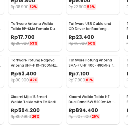
Rp
18.800
Rp
9.600
Rp
38.900
Rp
22.900
52%
59%
Taffware Antena Walkie
Taffware USB Cable and
Talkie RP-SMA Female Dual
CD Driver for Baofeng
Band VHF UHF Baofeng -
Pofung Walkie Talkie
Rp
17.700
Rp
23.400
UT-106UV
Rp
36.900
Rp
45.900
53%
50%
Taffware Pofung Nagoya
Taffware Pofung Antena
g
Antena UHF-F 10-1300MHz
SMA-F UHF 400-480MHz for
Ground Radical - RE-02
UV5R UV-82 GT3
Rp
53.400
Rp
7.100
Rp
90.900
Rp
17.900
42%
61%
d
Xiaomi Mijia 1S Smart
Xiaomi Walkie Talkie HT
Walkie Talkie with FM Radio
Dual Band 5W 5200mAh -
Speaker - MJDJJ03FY
XMDJJ02
Rp
594.200
Rp
894.400
Rp
802.900
Rp
1.207.900
26%
26%