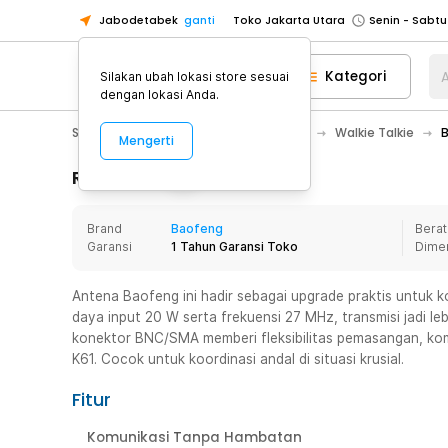
Jabodetabek
ganti
Toko Jakarta Utara
Toko Tangerang
Kategori
A
Silakan ubah lokasi store sesuai
Toko Cikupa
dengan lokasi Anda.
Pick n Go Jakarta Barat
Senin - J
Sport & Outdoor
Camping & Hiking
Walkie Talkie
B
Mengerti
Pick n Go Bekasi
Senin - Jumat (08
Pick n Go Depok
Senin - Jumat (08
Rincian Produk
Toko Jakarta Pusat
Senin - Sabtu
Brand
Baofeng
Berat
Toko Jakarta Barat
Senin - Sabtu
Garansi
1 Tahun Garansi Toko
Dime
Toko Jakarta Utara
Toko Tangerang
Antena Baofeng ini hadir sebagai upgrade praktis untuk ko
daya input 20 W serta frekuensi 27 MHz, transmisi jadi le
Toko Cikupa
konektor BNC/SMA memberi fleksibilitas pemasangan, kom
Pick n Go Jakarta Barat
Senin - J
K61. Cocok untuk koordinasi andal di situasi krusial.
Pick n Go Bekasi
Senin - Jumat (08
Fitur
Pick n Go Depok
Senin - Jumat (08
Komunikasi Tanpa Hambatan