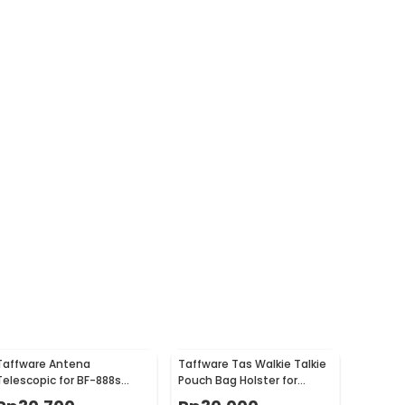
Taffware Antena
Taffware Tas Walkie Talkie
Telescopic for BF-888s
Pouch Bag Holster for
UFO-1 UV5R UV-82 UV-T8
Pofung Baofeng - MSC-20B