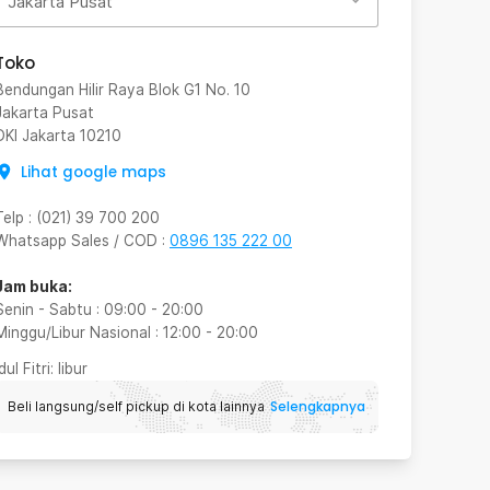
Jakarta Pusat
Toko
Bendungan Hilir Raya Blok G1 No. 10
Jakarta Pusat
DKI Jakarta
10210
Lihat google maps
Telp
:
(021) 39 700 200
Whatsapp Sales / COD
:
0896 135 222 00
Jam buka:
Senin - Sabtu
:
09:00
-
20:00
Minggu/Libur Nasional
:
12:00
-
20:00
Idul Fitri
: libur
Selengkapnya
Beli langsung/self pickup di kota lainnya