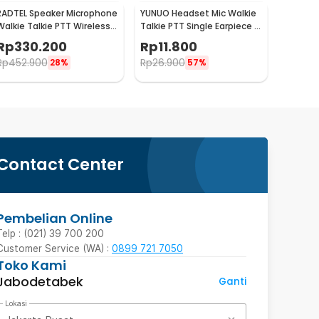
RADTEL Speaker Microphone
YUNUO Headset Mic Walkie
Walkie Talkie PTT Wireless
Talkie PTT Single Earpiece 2
Bluetooth - T5
Pin Baofeng - ABX0
Rp
330.200
Rp
11.800
Rp
452.900
Rp
26.900
28%
57%
Contact Center
Pembelian Online
Telp : (021) 39 700 200
Customer Service (WA) :
0899 721 7050
Toko Kami
Jabodetabek
Ganti
Lokasi