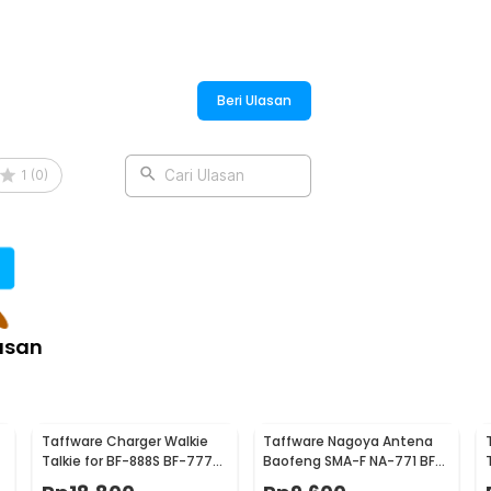
k bagi pengguna Baofeng yang ingin
Beri Ulasan
:
d Telescopic 27MHz - BF-601
1
(
0
)
Cari Ulasan
asan
Taffware Charger Walkie
Taffware Nagoya Antena
Talkie for BF-888S BF-777S
Baofeng SMA-F NA-771 BF-
BF-666S UFO-1
UV5R 888S UFO-1 UV5RE