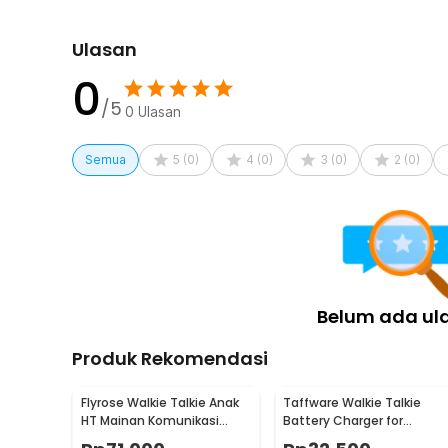
konektor menjadikan antena ini pilihan upgrade menari
meningkatkan kualitas komunikasi.
Ulasan
Kelengkapan Produk
0
Rincian yang Anda dapatkan untuk pembelian produk ini
/5
0
Ulasan
1 x Baofeng Antena HT Walkie Talkie Radio Handhel
Semua
5
(
0
)
4
(
0
)
3
(
0
)
2
(
0
)
Belum ada ul
Produk Rekomendasi
Flyrose Walkie Talkie Anak
Taffware Walkie Talkie
HT Mainan Komunikasi
Battery Charger for
Jarak 60M 2 PCS - JQ220-
Baofeng Pofung BF-UV82 -