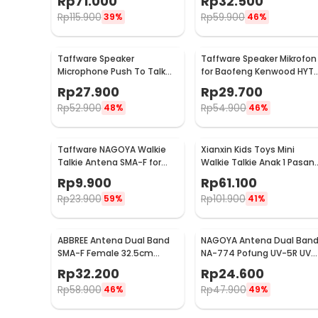
Rp
71.000
Rp
32.500
6C2
CH-8
Rp
115.900
Rp
59.900
39%
46%
Taffware Speaker
Taffware Speaker Mikrofon
Microphone Push To Talk
for Baofeng Kenwood HYT
PTT for Baofeng Walkie
Walkie Talkie - KMC
Rp
27.900
Rp
29.700
Talkie - RS-114
Rp
52.900
Rp
54.900
48%
46%
Taffware NAGOYA Walkie
Xianxin Kids Toys Mini
Talkie Antena SMA-F for
Walkie Talkie Anak 1 Pasan
Taffware Pofung Baofeng -
- XA178
Rp
9.900
Rp
61.100
NA-701
Rp
23.900
Rp
101.900
59%
41%
ABBREE Antena Dual Band
NAGOYA Antena Dual Ban
SMA-F Female 32.5cm
NA-774 Pofung UV-5R UV-
Baofeng UV-5R UV-82 UV5R
5RE Plus UV-82
Rp
32.200
Rp
24.600
Rp
58.900
Rp
47.900
46%
49%