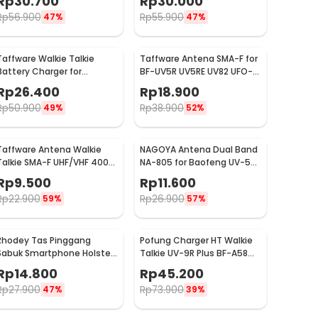
Rp
30.700
Rp
30.000
Rp
56.900
Rp
55.900
47%
47%
Taffware Walkie Talkie
Taffware Antena SMA-F for
Battery Charger for
BF-UV5R UV5RE UV82 UFO-1
Baofeng BF-UV-5R - CH-5R
- NA-773
Rp
26.400
Rp
18.900
Rp
50.900
Rp
38.900
49%
52%
Taffware Antena Walkie
NAGOYA Antena Dual Band
Talkie SMA-F UHF/VHF 400-
NA-805 for Baofeng UV-5R
470MHz for UV-5R UV-82
UV-82HX GT-3 DM-5R
Rp
9.500
Rp
11.600
Rp
22.900
Rp
26.900
59%
57%
Rhodey Tas Pinggang
Pofung Charger HT Walkie
Sabuk Smartphone Holster
Talkie UV-9R Plus BF-A58
PU Leather - FSN25
with Light Indicator - CHR-
Rp
14.800
Rp
45.200
9700
Rp
27.900
Rp
73.900
47%
39%