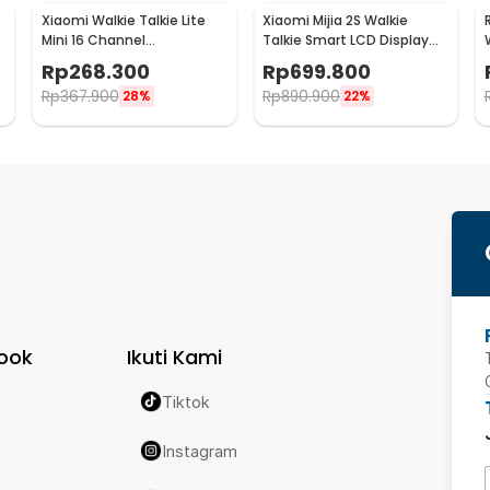
t
Xiaomi Walkie Talkie Lite
Xiaomi Mijia 2S Walkie
Mini 16 Channel
Talkie Smart LCD Display
Rechargeable 2000mAh -
Wide Range Radio FM -
Rp
268.300
Rp
699.800
XMDJJL01
XMDJJ04FY
Rp
367.900
Rp
890.900
28%
22%
ook
Ikuti Kami
Tiktok
Instagram