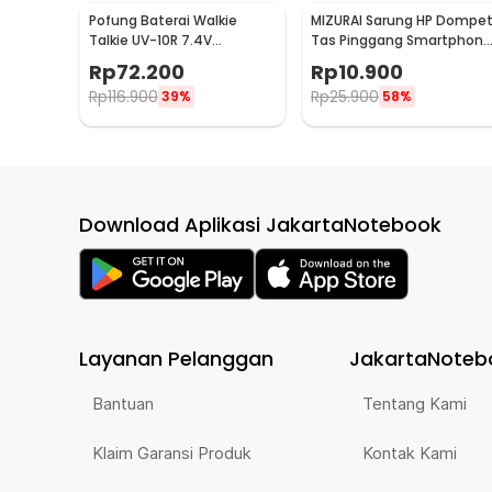
Pofung Baterai Walkie
MIZURAI Sarung HP Dompe
Talkie UV-10R 7.4V
Tas Pinggang Smartphone
2800mAh
Holster Leather - MZ144
Rp
72.200
Rp
10.900
Rp
116.900
Rp
25.900
39%
58%
Download Aplikasi JakartaNotebook
Layanan Pelanggan
JakartaNoteb
Bantuan
Tentang Kami
Klaim Garansi Produk
Kontak Kami