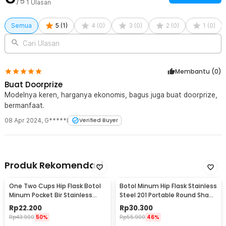
/5
1
Ulasan
Kelengkapan Produk
Rincian yang Anda dapatkan untuk pembelian produk ini:
Semua
5
(
1
)
4
(
0
)
3
(
0
)
2
(
0
)
1
(
0
)
1 x BAOWENBEI Botol Minum Tumbler Termos Air Panas Dingin
Stainless 500ml - A1A0
Cari Ulasan
1 x Selang Sedotan
1 x Lanyard
Membantu (
0
)
Buat Doorprize
Modelnya keren, harganya ekonomis, bagus juga buat doorprize,
bermanfaat.
08 Apr 2024
,
G*****l
Verified Buyer
Produk Rekomendasi
One Two Cups Hip Flask Botol
Botol Minum Hip Flask Stainless
Minum Pocket Bir Stainless
Steel 201 Portable Round Shape
Steel 201 8oz - MS351
150ml - B-5
Rp
22.200
Rp
30.300
Rp
43.900
50%
Rp
55.900
46%