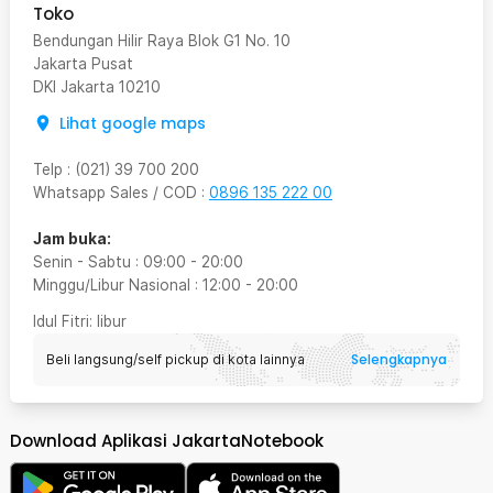
Toko
Bendungan Hilir Raya Blok G1 No. 10
Jakarta Pusat
DKI Jakarta
10210
Lihat google maps
Telp
:
(021) 39 700 200
Whatsapp Sales / COD
:
0896 135 222 00
Jam buka:
Senin - Sabtu
:
09:00
-
20:00
Minggu/Libur Nasional
:
12:00
-
20:00
Idul Fitri
: libur
Selengkapnya
Beli langsung/self pickup di kota lainnya
Download Aplikasi JakartaNotebook