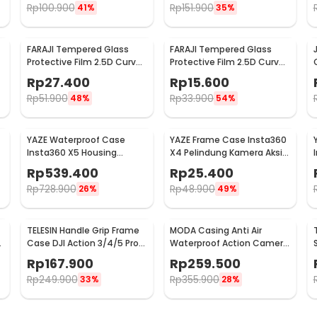
Rp
100.900
Rp
151.900
41%
35%
FARAJI Tempered Glass
FARAJI Tempered Glass
Protective Film 2.5D Curve
Protective Film 2.5D Curve
Insta360 Ace Pro2 - FR-25
Insta360 Ace Pro2 - FR-26
Rp
27.400
Rp
15.600
Rp
51.900
Rp
33.900
48%
54%
YAZE Waterproof Case
YAZE Frame Case Insta360
Insta360 X5 Housing
X4 Pelindung Kamera Aksi
Kamera Anti Air 50M - I3X5
with Cold Shoe - I3X4I
Rp
539.400
Rp
25.400
Rp
728.900
Rp
48.900
26%
49%
TELESIN Handle Grip Frame
MODA Casing Anti Air
Case DJI Action 3/4/5 Pro
Waterproof Action Camera
Pelindung Kamera - S6-
Case for Insta360 X3 45M -
Rp
167.900
Rp
259.500
FMS-23-TDJ
DV4
Rp
249.900
Rp
355.900
33%
28%