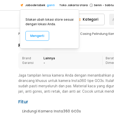
Jabodetabek
ganti
Toko Jakarta Utara
Toko Tangerang
Kategori
A
Silakan ubah lokasi store sesuai
Toko Cikupa
dengan lokasi Anda.
Pick n Go Jakarta Barat
Senin - J
Photography
Aksesoris Kamera
Casing Pelindung Ka
Mengerti
Pick n Go Bekasi
Senin - Jumat (08
Pick n Go Depok
Senin - Jumat (08
Rincian Produk
Toko Jakarta Pusat
Senin - Sabtu
Brand
Lainnya
Berat
Toko Jakarta Barat
Senin - Sabtu
Garansi
-
Dime
Toko Jakarta Utara
Toko Tangerang
Jaga tampilan lensa kamera Anda dengan menambahkan p
dirancang khusus untuk kamera Insta360 tipe GO3s. Itula
Toko Cikupa
sudah pasti menyeluruh dan pas. Material kaca yang diguna
Pick n Go Jakarta Barat
Senin - J
jari, anti gores, anti retak, dan anti air. Cocok untuk men
Pick n Go Bekasi
Senin - Jumat (08
Fitur
Pick n Go Depok
Senin - Jumat (08
Lindungi Kamera Insta360 GO3s