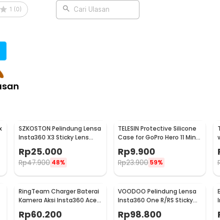
 Glass for Insta360 GO3s - BPS-30
1
(
0
)
Cari Ulasan
asan
x
SZKOSTON Pelindung Lensa
TELESIN Protective Silicone
Insta360 X3 Sticky Lens
Case for GoPro Hero 11 Mini
Guard Protector - SKX3
- SPS-001
Rp
25.000
Rp
9.900
Rp
47.900
Rp
23.900
48%
59%
RingTeam Charger Baterai
VOODOO Pelindung Lensa
Kamera Aksi Insta360 Ace
Insta360 One R/RS Sticky
Pro LED 2 Slot - RT-001
Lens Guard Protector -
Rp
60.200
Rp
98.800
VD105