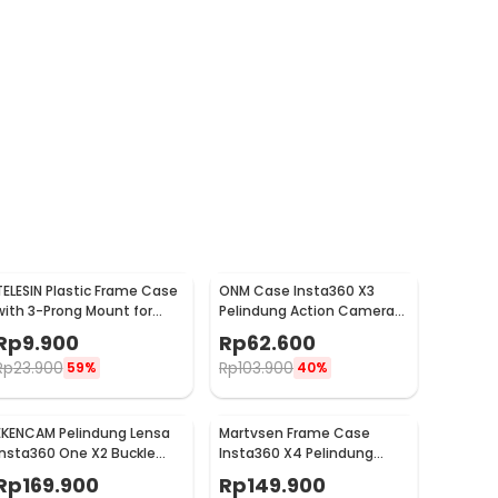
TELESIN Plastic Frame Case
ONM Case Insta360 X3
with 3-Prong Mount for
Pelindung Action Camera
GoPro HERO11 Mini - FMS-
with Lens Cap Protector -
Rp
9.900
Rp
62.600
002
ONM-X3
Rp
23.900
Rp
103.900
59%
40%
EKENCAM Pelindung Lensa
Martvsen Frame Case
Insta360 One X2 Buckle
Insta360 X4 Pelindung
Design Lens Protector -
Kamera Aksi Shockproof -
Rp
169.900
Rp
149.900
KC120
MT-X4