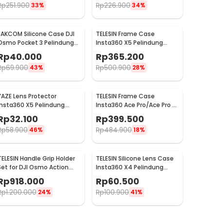
Rp
251.900
Rp
226.900
33%
34%
JAKCOM Silicone Case DJI
TELESIN Frame Case
Osmo Pocket 3 Pelindung
Insta360 X5 Pelindung
Kamera Silikon - JK-30
Kamera Aksi Cage
Rp
40.000
Rp
365.200
Protection - S6-FMS-19-TIS
Rp
69.900
Rp
500.900
43%
28%
YAZE Lens Protector
TELESIN Frame Case
Insta360 X5 Pelindung
Insta360 Ace Pro/Ace Pro 2
Lensa High Transparency -
Pelindung Kamera - S6-
Rp
32.100
Rp
399.500
I3X5L
FMS-32-TIS
Rp
58.900
Rp
484.900
46%
18%
TELESIN Handle Grip Holder
TELESIN Silicone Lens Case
Set for DJI Osmo Action
Insta360 X4 Pelindung
3/4/5 Metal Cage - S6-
Lensa Kamera Anti Air - S6-
Rp
918.000
Rp
60.500
FMS-22-TDJ
PTC-05-TIS
Rp
1.200.000
Rp
100.900
24%
41%