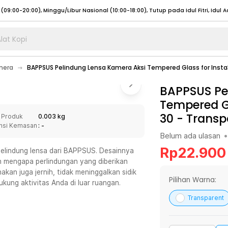
lat Kopi
umat (07:00 - 20:00), Sabtu - Minggu (08:00 - 20:00), Tutup pada Idul Fitri
Sele
mera
BAPPSUS Pelindung Lensa Kamera Aksi Tempered Glass for Inst
:00 - 20:00), Sabtu - Minggu/ Libur Nasional (08:00 - 17:00)
Selengkapnya
:00 - 20:00), Sabtu - Minggu/ Libur Nasional (08:00 - 17:00)
BAPPSUS Pe
Selengkapnya
Tempered Gl
 (09:00-20:00), Minggu/Libur Nasional (12:00-20:00), Tutup pada Idul Fitri
Sele
30
-
Transp
 Produk
0.003 kg
 (09:00-20:00), Minggu/Libur Nasional (12:00-20:00), Tutup pada Idul Fitri
Sele
nsi Kemasan
: -
Belum ada ulasan
•
Rp
22.900
elindung lensa dari BAPPSUS. Desainnya
h mengapa perlindungan yang diberikan
kan juga jernih, tidak meninggalkan sidik
umat (07:00 - 20:00), Sabtu - Minggu (08:00 - 20:00), Tutup pada Idul Fitri
Sele
Pilihan Warna:
dukung aktivitas Anda di luar ruangan.
:00 - 20:00), Sabtu - Minggu/ Libur Nasional (08:00 - 17:00)
Selengkapnya
Transparent
:00 - 20:00), Sabtu - Minggu/ Libur Nasional (08:00 - 17:00)
Selengkapnya