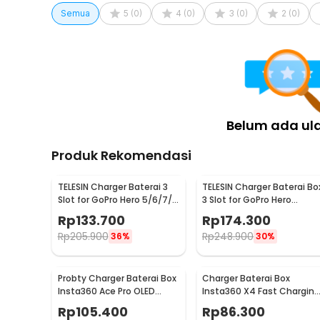
1 x BAPPSUS Pelindung Lensa Kamera Aksi Tempered
Semua
5
(
0
)
4
(
0
)
3
(
0
)
2
(
0
)
Belum ada ul
Produk Rekomendasi
TELESIN Charger Baterai 3
TELESIN Charger Baterai Bo
Slot for GoPro Hero 5/6/7/8
3 Slot for GoPro Hero
- GP-BCG-502
12/11/10/9 - GP-BCG-901
Rp
133.700
Rp
174.300
Rp
205.900
Rp
248.900
36%
30%
Probty Charger Baterai Box
Charger Baterai Box
Insta360 Ace Pro OLED
Insta360 X4 Fast Charging
Display 3 Slot - PRO-001
LED 2 Slot - CH2-X4-02
Rp
105.400
Rp
86.300