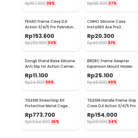
Rp
167.900
Rp
135.900
38%
37%
FEHAO Frame Case DJI
CHIHO Silicone Case
Action 3/4/5 Pro Pelindung
Insta360 Ace Pro2
Kamera Aksi Shockproof -
Pelindung Kamera Silikon -
Rp
153.600
Rp
20.300
F45
CH2
Rp
230.900
Rp
40.900
34%
51%
Dongli Stand Base Silicone
BRDRC Frame Adapter
Anti Slip for Action Camera
Expansion Mount Holder
DJI Pocket 3 - D-50
Tripod DJI OSMO Pocket 3 -
Rp
11.100
Rp
25.100
BR1
Rp
24.900
Rp
48.900
56%
49%
TELESIN StreetGrip Kit
TELESIN Handle Frame Grip
Protective Metal Cage
Case DJI Action 3/4/5 Pro
Insta360 Ace Pro / Pro 2 -
and DJI Metal Cage - S6-
Rp
773.700
Rp
154.000
S6-FMS-31-TIS
FMS-24-TDJ
Rp
1.044.900
Rp
231.900
26%
34%