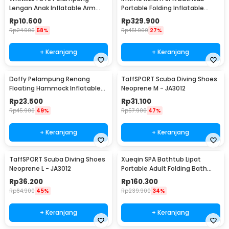
Lengan Anak Inflatable Arm
Portable Folding Inflatable
Band Rolls Up 1 Pair - SX001
160x84x64cm - YT-038B
Rp
10.600
Rp
329.900
Rp
24.900
58%
Rp
451.900
27%
+ Keranjang
+ Keranjang
Doffy Pelampung Renang
TaffSPORT Scuba Diving Shoes
Floating Hammock Inflatable
Neoprene M - JA3012
Water Bed - FDJ21
Rp
23.500
Rp
31.100
Rp
45.900
49%
Rp
57.900
47%
+ Keranjang
+ Keranjang
TaffSPORT Scuba Diving Shoes
Xueqin SPA Bathtub Lipat
Neoprene L - JA3012
Portable Adult Folding Bath
65x70 cm - 18401
Rp
36.200
Rp
160.300
Rp
64.900
45%
Rp
239.900
34%
+ Keranjang
+ Keranjang