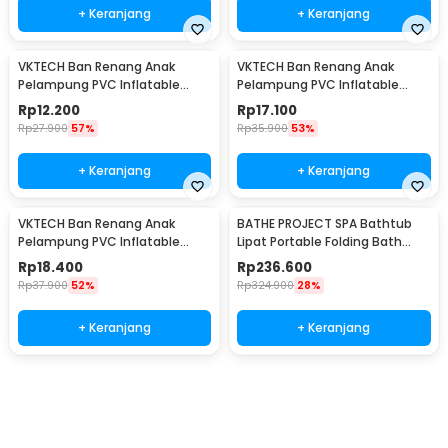
+ Keranjang
+ Keranjang
VKTECH Ban Renang Anak
VKTECH Ban Renang Anak
Pelampung PVC Inflatable
Pelampung PVC Inflatable
Swimming Ring 60cm - V03
Swimming Ring 80cm - V03
Rp
12.200
Rp
17.100
Rp
27.900
57%
Rp
35.900
53%
+ Keranjang
+ Keranjang
VKTECH Ban Renang Anak
BATHE PROJECT SPA Bathtub
Pelampung PVC Inflatable
Lipat Portable Folding Bath
Swimming Ring 70cm - V03
110x60x50cm - 18403
Rp
18.400
Rp
236.600
Rp
37.900
52%
Rp
324.900
28%
+ Keranjang
+ Keranjang
Ingatkan Saya