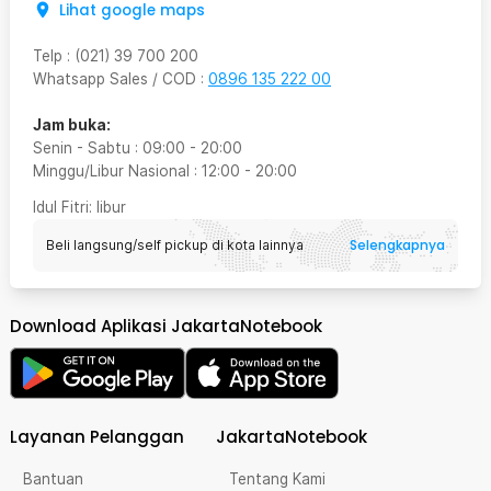
Lihat google maps
Telp
:
(021) 39 700 200
Whatsapp Sales / COD
:
0896 135 222 00
Jam buka:
Senin - Sabtu
:
09:00
-
20:00
Minggu/Libur Nasional
:
12:00
-
20:00
Idul Fitri
: libur
Selengkapnya
Beli langsung/self pickup di kota lainnya
Download Aplikasi JakartaNotebook
Layanan Pelanggan
JakartaNotebook
Bantuan
Tentang Kami