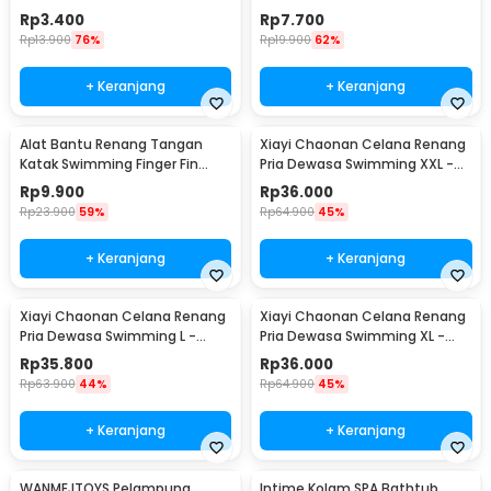
Silicone Size M - HW700
Rp
3.400
Rp
7.700
Rp
13.900
76%
Rp
19.900
62%
+ Keranjang
+ Keranjang
Alat Bantu Renang Tangan
Xiayi Chaonan Celana Renang
Katak Swimming Finger Fin
Pria Dewasa Swimming XXL -
Silicone Size L - HW700
1706-1
Rp
9.900
Rp
36.000
Rp
23.900
59%
Rp
64.900
45%
+ Keranjang
+ Keranjang
Xiayi Chaonan Celana Renang
Xiayi Chaonan Celana Renang
Pria Dewasa Swimming L -
Pria Dewasa Swimming XL -
1706-1
1706-1
Rp
35.800
Rp
36.000
Rp
63.900
44%
Rp
64.900
45%
+ Keranjang
+ Keranjang
WANMEJTOYS Pelampung
Intime Kolam SPA Bathtub