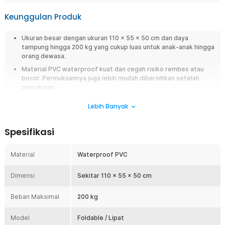
Keunggulan Produk
Ukuran besar dengan ukuran 110 x 55 x 50 cm dan daya
tampung hingga 200 kg yang cukup luas untuk anak-anak hingga
orang dewasa.
Material PVC waterproof kuat dan cegah risiko rembes atau
bocor. Permukaannya juga lebih mudah dibersihkan setelah
pemakaian.
Desain lipat ringkas yang mudah disimapan dan bisa digunakan
Lebih Banyak
di mana saja. Cocok untuk area yang terbatas.
Overview
Spesifikasi
Ingin menikmati sensasi berendam santai seperti di hotel atau tempat
spa tapi rumah tidak punya ruang besar? Kini Anda tetap bisa menikmati
Material
Waterproof PVC
relaksasi kapan saja dengan bathtub lipat portable dari BATHE PROJECT.
Desain praktis, ukuran nyaman untuk dewasa, dan mudah disimpan
Dimensi
Sekitar 110 x 55 x 50 cm
setelah dipakai membuat produk ini cocok untuk rumah modern,
apartemen, maupun kamar mandi minimalis. Solusi terbaik untuk Anda
Beban Maksimal
200 kg
yang ingin punya bathtub portable tanpa renovasi mahal.
Fitur
Model
Foldable / Lipat