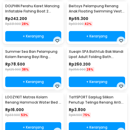
DOLPHIN Perahu Karet Mancing
Beitoys Pelampung Renang
Inflatable Fishing Boat 2
Anak Floating Swimming Vest -
Person - XC713
HW160
Rp
242.200
Rp
55.300
Rp
331.900
28%
Rp
93.900
42%
+ Keranjang
+ Keranjang
Summer Sea Ban Pelampung
Xueqin SPA Bathtub Bak Mandi
Kolam Renang Bayi Ring
Lipat Adult Folding Bath
Floating with Canopy - M-1
120x58x48cm - 18403
Rp
78.600
Rp
260.200
Rp
125.900
38%
Rp
356.900
28%
+ Keranjang
+ Keranjang
LOOZYKIT Matras Kolam
TaffSPORT Earplug Silikon
Renang Hammock Water Bed -
Penutup Telinga Renang Anti
L002
Air - TN01
Rp
16.000
Rp
3.800
Rp
33.900
53%
Rp
14.900
75%
+ Keranjang
+ Keranjang