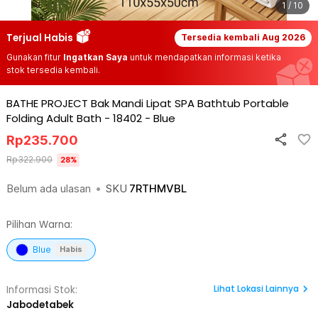
1 / 10
Terjual Habis
Tersedia kembali
Aug 2026
Gunakan fitur
Ingatkan Saya
untuk mendapatkan informasi ketika
stok tersedia kembali.
BATHE PROJECT Bak Mandi Lipat SPA Bathtub Portable
Folding Adult Bath - 18402
-
Blue
Rp
235.700
Rp
322.900
28
%
Belum ada ulasan
•
SKU
7RTHMVBL
Pilihan Warna:
Blue
Habis
Lihat
Lokasi Lainnya
Informasi Stok:
Jabodetabek