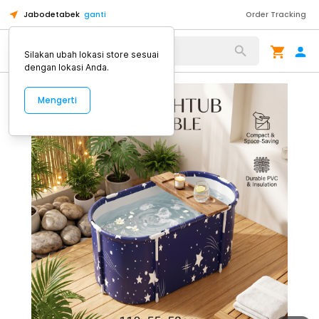
Jabodetabek
ganti
Order Tracking
Alat Kopi
Silakan ubah lokasi store sesuai
dengan lokasi Anda.
Mengerti