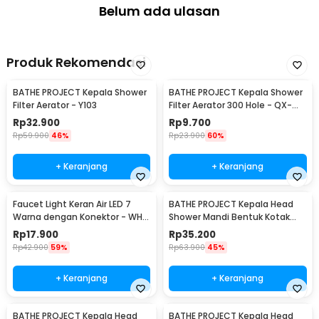
Belum ada ulasan
Produk Rekomendasi
BATHE PROJECT Kepala Shower
BATHE PROJECT Kepala Shower
Filter Aerator - Y103
Filter Aerator 300 Hole - QX-
FL998
Rp
32.900
Rp
9.700
Rp
59.900
46%
Rp
23.900
60%
+ Keranjang
+ Keranjang
Faucet Light Keran Air LED 7
BATHE PROJECT Kepala Head
Warna dengan Konektor - WH-
Shower Mandi Bentuk Kotak
F03
8Inch 305gr - MK-701
Rp
17.900
Rp
35.200
Rp
42.900
59%
Rp
63.900
45%
+ Keranjang
+ Keranjang
BATHE PROJECT Kepala Head
BATHE PROJECT Kepala Head