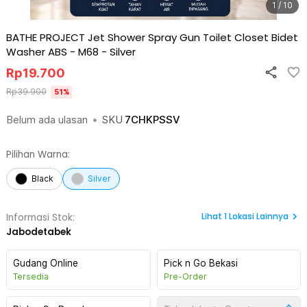
1 / 10
BATHE PROJECT Jet Shower Spray Gun Toilet Closet Bidet
Washer ABS - M68
-
Silver
Rp
19.700
Rp
39.900
51
%
Belum ada ulasan
•
SKU
7CHKPSSV
Pilihan Warna:
Black
Silver
Lihat
1
Lokasi Lainnya
Informasi Stok:
Jabodetabek
Gudang Online
Pick n Go Bekasi
Tersedia
Pre-Order