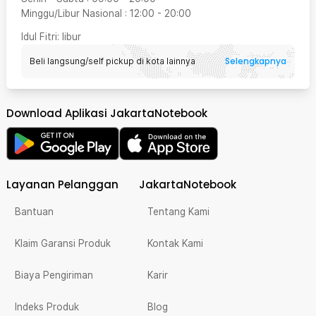
Minggu/Libur Nasional
:
12:00
-
20:00
Idul Fitri
: libur
Selengkapnya
Beli langsung/self pickup di kota lainnya
Download Aplikasi JakartaNotebook
Layanan Pelanggan
JakartaNotebook
Bantuan
Tentang Kami
Klaim Garansi Produk
Kontak Kami
Biaya Pengiriman
Karir
Indeks Produk
Blog