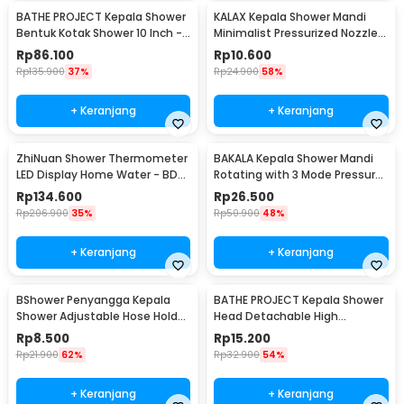
BATHE PROJECT Kepala Shower
KALAX Kepala Shower Mandi
Bentuk Kotak Shower 10 Inch -
Minimalist Pressurized Nozzle -
F10BXGDP
K001
Rp
86.100
Rp
10.600
Rp
135.900
37%
Rp
24.900
58%
+ Keranjang
+ Keranjang
ZhiNuan Shower Thermometer
BAKALA Kepala Shower Mandi
LED Display Home Water - BD-
Rotating with 3 Mode Pressure
LS-01
- BR-2223
Rp
134.600
Rp
26.500
Rp
206.900
35%
Rp
50.900
48%
+ Keranjang
+ Keranjang
BShower Penyangga Kepala
BATHE PROJECT Kepala Shower
Shower Adjustable Hose Holder
Head Detachable High
1/2 Inch - BR-201
Pressure Water Saving - BR-
Rp
8.500
Rp
15.200
230
Rp
21.900
62%
Rp
32.900
54%
+ Keranjang
+ Keranjang