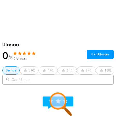
Kelengkapan Produk
Rincian yang Anda dapatkan untuk pembelian produk ini:
1 x BATHE PROJECT Jet Shower Spray Gun Toilet Closet Bidet
Washer ABS - M68
Ulasan
0
Beri Ulasan
/5
0
Ulasan
Semua
5
(
0
)
4
(
0
)
3
(
0
)
2
(
0
)
1
(
0
)
Cari Ulasan