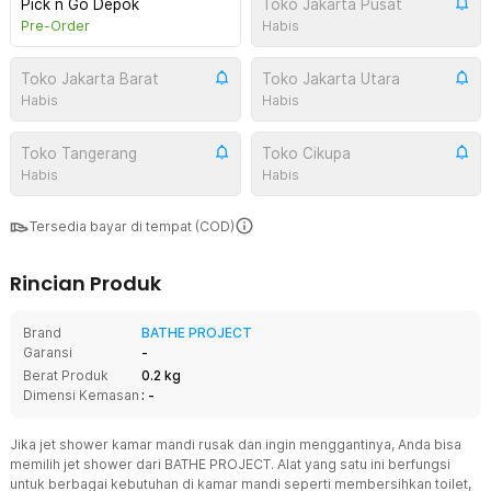
Pick n Go Depok
Toko Jakarta Pusat
Pre-Order
Habis
Toko Jakarta Barat
Toko Jakarta Utara
Habis
Habis
Toko Tangerang
Toko Cikupa
Habis
Habis
Tersedia bayar di tempat (COD)
Rincian Produk
Brand
BATHE PROJECT
Garansi
-
Berat Produk
0.2 kg
Dimensi Kemasan
: -
Jika jet shower kamar mandi rusak dan ingin menggantinya, Anda bisa
memilih jet shower dari BATHE PROJECT. Alat yang satu ini berfungsi
untuk berbagai kebutuhan di kamar mandi seperti membersihkan toilet,