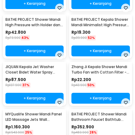
+ Keranjang
+ Keranjang
BATHE PROJECT Shower Mandi
BATHE PROJECT Kepala Shower
High Pressure with Holder dan
Mandi Minimalist High Pressure
Selang - K003
5 Mode - K003
Rp
42.800
Rp
19.300
Rp
73.900
43%
Rp
39.900
52%
+ Keranjang
+ Keranjang
JIQUAN Kepala Jet Washer
Zhang Ji Kepala Shower Mandi
Closet Bidet Water Spray
Turbo Fan with Cotton Filter -
Stainless Steel - T103
C193
Rp
87.500
Rp
22.200
Rp
137.900
37%
Rp
43.900
50%
+ Keranjang
+ Keranjang
MYQualife Shower Mandi Panel
BATHE PROJECT Shower Mandi
LED Massage Jets Wall
Bathroom Faucet Bathtub
Mounted - 8009
Mixer 3 Way 8 Inch - 50102O
Rp
1.160.300
Rp
352.900
Rp
1.543.900
25%
Rp
483.900
28%