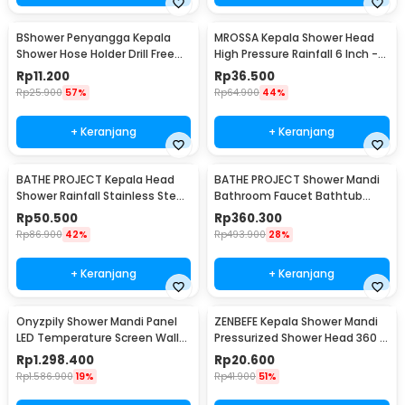
BShower Penyangga Kepala
MROSSA Kepala Shower Head
Shower Hose Holder Drill Free
High Pressure Rainfall 6 Inch -
Selang 1/2 Inch - A-0081
30LYH
Rp
11.200
Rp
36.500
Rp
25.900
57%
Rp
64.900
44%
+ Keranjang
+ Keranjang
BATHE PROJECT Kepala Head
BATHE PROJECT Shower Mandi
Shower Rainfall Stainless Steel
Bathroom Faucet Bathtub
Square 8Inch - 201
Mixer 3 Way - B002
Rp
50.500
Rp
360.300
Rp
86.900
42%
Rp
493.900
28%
+ Keranjang
+ Keranjang
Onyzpily Shower Mandi Panel
ZENBEFE Kepala Shower Mandi
LED Temperature Screen Wall
Pressurized Shower Head 360 -
Mounted - 8006
ZE360
Rp
1.298.400
Rp
20.600
Rp
1.586.900
19%
Rp
41.900
51%