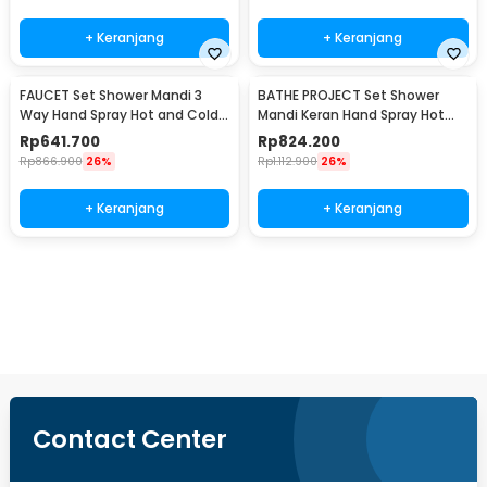
+ Keranjang
+ Keranjang
FAUCET Set Shower Mandi 3
BATHE PROJECT Set Shower
Way Hand Spray Hot and Cold 3
Mandi Keran Hand Spray Hot
Button - 3HC
and Cold Water - Q3-WAY
Rp
641.700
Rp
824.200
Rp
866.900
26%
Rp
1.112.900
26%
+ Keranjang
+ Keranjang
Beli Sekarang
Contact Center