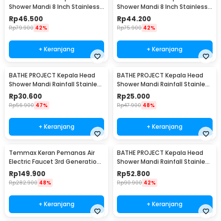
Shower Mandi 8 Inch Stainless
Shower Mandi 8 Inch Stainless
Steel Kotak - ADQ0098
Steel Bulat - ADQ0098
Rp
46.500
Rp
44.200
Rp
79.900
42%
Rp
75.900
42%
+ Keranjang
+ Keranjang
BATHE PROJECT Kepala Head
BATHE PROJECT Kepala Head
Shower Mandi Rainfall Stainless
Shower Mandi Rainfall Stainless
Steel Round 8 Inch - Cosmo
Steel Round 6 Inch - Cosmo
Rp
30.600
Rp
25.000
200
200
Rp
56.900
47%
Rp
47.900
48%
+ Keranjang
+ Keranjang
Temmax Keran Pemanas Air
BATHE PROJECT Kepala Head
Electric Faucet 3rd Generation
Shower Mandi Rainfall Stainless
3000W - RX-008
Steel Round 9.5 Inch - Cosmo
Rp
149.900
Rp
52.800
200
Rp
282.900
48%
Rp
90.900
42%
+ Keranjang
+ Keranjang