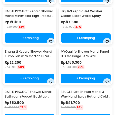
BATHE PROJECT Kepala Shower
JIQUAN Kepala Jet Washer
Mandi Minimalist High Pressure
Closet Bidet Water Spray
5 Mode - K003
Stainless Steel - T103
Rp
19.300
Rp
87.500
Rp
39.900
52%
Rp
137.900
37%
+ Keranjang
+ Keranjang
Zhang Ji Kepala Shower Mandi
MYQualife Shower Mandi Panel
Turbo Fan with Cotton Filter -
LED Massage Jets Wall
C193
Mounted - 8009
Rp
22.200
Rp
1.160.300
Rp
43.900
50%
Rp
1.543.900
25%
+ Keranjang
+ Keranjang
BATHE PROJECT Shower Mandi
FAUCET Set Shower Mandi 3
Bathroom Faucet Bathtub
Way Hand Spray Hot and Cold 3
Mixer 3 Way 8 Inch - 50102O
Button - 3HC
Rp
352.900
Rp
641.700
Rp
483.900
28%
Rp
866.900
26%