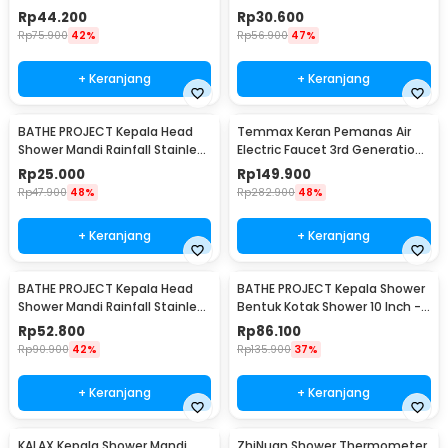
Steel Bulat - ADQ0098
Steel Round 8 Inch - Cosmo
Rp
44.200
Rp
30.600
200
Rp
75.900
42%
Rp
56.900
47%
+ Keranjang
+ Keranjang
BATHE PROJECT Kepala Head
Temmax Keran Pemanas Air
Shower Mandi Rainfall Stainless
Electric Faucet 3rd Generation
Steel Round 6 Inch - Cosmo
3000W - RX-008
Rp
25.000
Rp
149.900
200
Rp
47.900
48%
Rp
282.900
48%
+ Keranjang
+ Keranjang
BATHE PROJECT Kepala Head
BATHE PROJECT Kepala Shower
Shower Mandi Rainfall Stainless
Bentuk Kotak Shower 10 Inch -
Steel Round 9.5 Inch - Cosmo
F10BXGDP
Rp
52.800
Rp
86.100
200
Rp
90.900
42%
Rp
135.900
37%
+ Keranjang
+ Keranjang
KALAX Kepala Shower Mandi
ZhiNuan Shower Thermometer