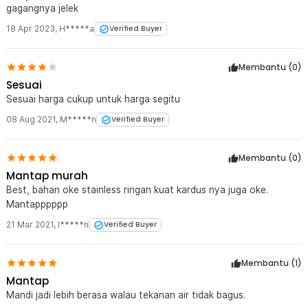
gagangnya jelek
18 Apr 2023
,
H*****a
Verified Buyer
Membantu (
0
)
Sesuai
Sesuai harga cukup untuk harga segitu
08 Aug 2021
,
M*****n
Verified Buyer
Membantu (
0
)
Mantap murah
Best, bahan oke stainless ringan kuat kardus nya juga oke.
Mantapppppp
21 Mar 2021
,
I*****n
Verified Buyer
Membantu (
1
)
Mantap
Mandi jadi lebih berasa walau tekanan air tidak bagus.