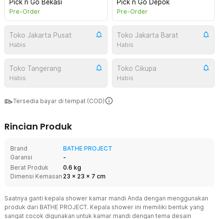
Pick n Go Bekasi
Pick n Go Depok
Pre-Order
Pre-Order
Toko Jakarta Pusat
Toko Jakarta Barat
Habis
Habis
Toko Tangerang
Toko Cikupa
Habis
Habis
Tersedia bayar di tempat (COD)
Rincian Produk
Brand
BATHE PROJECT
Garansi
-
Berat Produk
0.6 kg
Dimensi Kemasan
23
x
23
x
7
cm
Saatnya ganti kepala shower kamar mandi Anda dengan menggunakan
produk dari BATHE PROJECT. Kepala shower ini memiliki bentuk yang
sangat cocok digunakan untuk kamar mandi dengan tema desain