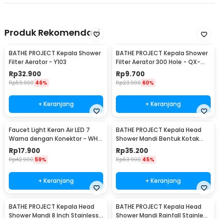
Produk Rekomendasi
BATHE PROJECT Kepala Shower
BATHE PROJECT Kepala Shower
Filter Aerator - Y103
Filter Aerator 300 Hole - QX-
FL998
Rp
32.900
Rp
9.700
Rp
59.900
46%
Rp
23.900
60%
+ Keranjang
+ Keranjang
Faucet Light Keran Air LED 7
BATHE PROJECT Kepala Head
Warna dengan Konektor - WH-
Shower Mandi Bentuk Kotak
F03
8Inch 305gr - MK-701
Rp
17.900
Rp
35.200
Rp
42.900
59%
Rp
63.900
45%
+ Keranjang
+ Keranjang
BATHE PROJECT Kepala Head
BATHE PROJECT Kepala Head
Shower Mandi 8 Inch Stainless
Shower Mandi Rainfall Stainless