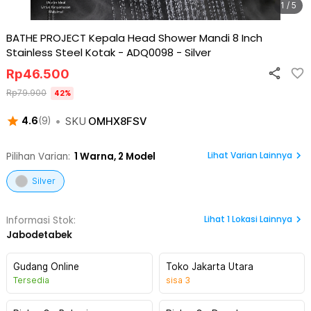
1 / 5
BATHE PROJECT Kepala Head Shower Mandi 8 Inch
Stainless Steel Kotak - ADQ0098
-
Silver
Rp
46.500
Rp
79.900
42
%
•
SKU
OMHX8FSV
4.6
(
9
)
Lihat Varian Lainnya
Pilihan Varian:
1
Warna,
2 Model
Silver
Lihat
1
Lokasi Lainnya
Informasi Stok:
Jabodetabek
Gudang Online
Toko Jakarta Utara
Tersedia
sisa
3