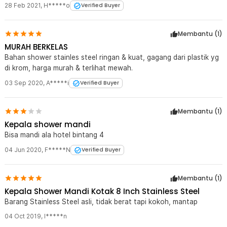
28 Feb 2021
,
H*****o
Verified Buyer
Membantu (
1
)
MURAH BERKELAS
Bahan shower stainles steel ringan & kuat, gagang dari plastik yg
di krom, harga murah & terlihat mewah.
03 Sep 2020
,
A*****i
Verified Buyer
Membantu (
1
)
Kepala shower mandi
Bisa mandi ala hotel bintang 4
04 Jun 2020
,
F*****N
Verified Buyer
Membantu (
1
)
Kepala Shower Mandi Kotak 8 Inch Stainless Steel
Barang Stainless Steel asli, tidak berat tapi kokoh, mantap
04 Oct 2019
,
l*****n