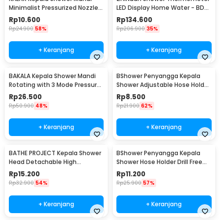
Minimalist Pressurized Nozzle -
LED Display Home Water - BD-
K001
LS-01
Rp
10.600
Rp
134.600
Rp
24.900
58%
Rp
206.900
35%
+ Keranjang
+ Keranjang
BAKALA Kepala Shower Mandi
BShower Penyangga Kepala
Rotating with 3 Mode Pressure
Shower Adjustable Hose Holder
- BR-2223
1/2 Inch - BR-201
Rp
26.500
Rp
8.500
Rp
50.900
48%
Rp
21.900
62%
+ Keranjang
+ Keranjang
BATHE PROJECT Kepala Shower
BShower Penyangga Kepala
Head Detachable High
Shower Hose Holder Drill Free
Pressure Water Saving - BR-
Selang 1/2 Inch - A-0081
Rp
15.200
Rp
11.200
230
Rp
32.900
54%
Rp
25.900
57%
+ Keranjang
+ Keranjang