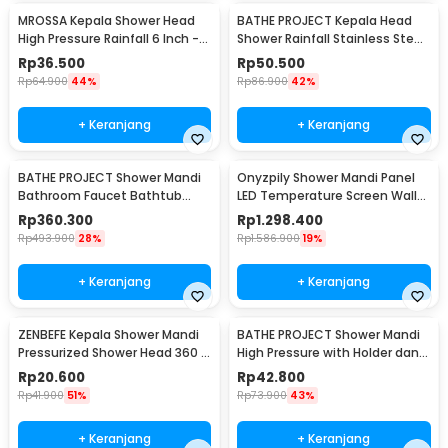
MROSSA Kepala Shower Head
BATHE PROJECT Kepala Head
High Pressure Rainfall 6 Inch -
Shower Rainfall Stainless Steel
30LYH
Square 8Inch - 201
Rp
36.500
Rp
50.500
Rp
64.900
44%
Rp
86.900
42%
+ Keranjang
+ Keranjang
BATHE PROJECT Shower Mandi
Onyzpily Shower Mandi Panel
Bathroom Faucet Bathtub
LED Temperature Screen Wall
Mixer 3 Way - B002
Mounted - 8006
Rp
360.300
Rp
1.298.400
Rp
493.900
28%
Rp
1.586.900
19%
+ Keranjang
+ Keranjang
ZENBEFE Kepala Shower Mandi
BATHE PROJECT Shower Mandi
Pressurized Shower Head 360 -
High Pressure with Holder dan
ZE360
Selang - K003
Rp
20.600
Rp
42.800
Rp
41.900
51%
Rp
73.900
43%
+ Keranjang
+ Keranjang