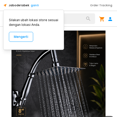
Jabodetabek
ganti
Order Tracking
Alat Kopi
Silakan ubah lokasi store sesuai
dengan lokasi Anda.
Mengerti