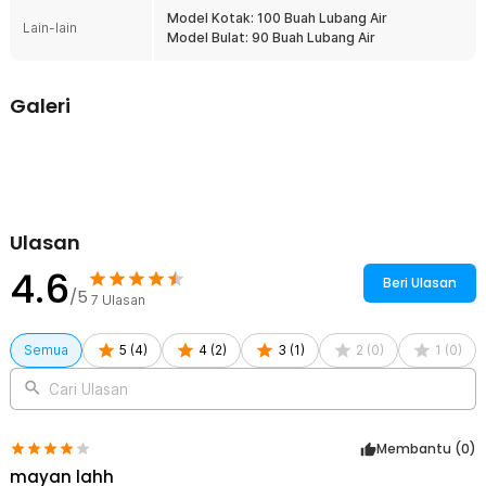
Rincian yang Anda dapatkan untuk pembelian produk ini:
Model Kotak: 100 Buah Lubang Air
Lain-lain
1 x BATHE PROJECT Kepala Head Shower Mandi 8 Inch Stainless
Model Bulat: 90 Buah Lubang Air
Steel - ADQ0098
1 x Set Adaptor Kepala dan O Ring
1 x Set Tiang Penyangga
Galeri
2 x Karet Seal
Ulasan
4.6
Beri Ulasan
/5
7
Ulasan
Semua
5
(
4
)
4
(
2
)
3
(
1
)
2
(
0
)
1
(
0
)
Cari Ulasan
Membantu (
0
)
mayan lahh