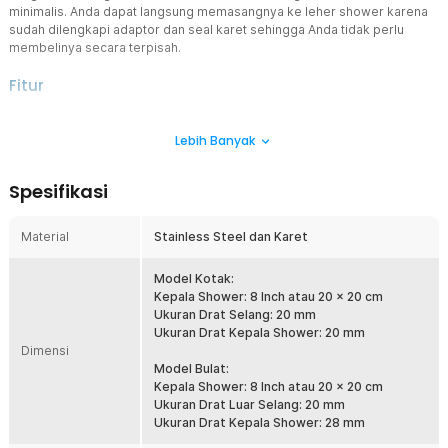
minimalis. Anda dapat langsung memasangnya ke leher shower karena
sudah dilengkapi adaptor dan seal karet sehingga Anda tidak perlu
membelinya secara terpisah.
Fitur
Desain Minimalis
Lebih Banyak
Kepala shower didesain minimalis karena mengutamakan fungsi.
Terdapat 90 dan 100 buah lubang air sehingga kepala shower ini
bisa digunakan untukmenghasilkan pancuran air yang merata.
Spesifikasi
Material Berkualitas
Kepala shower terbuat dari material stainless steel berkualitas
Material
Stainless Steel dan Karet
sehingga lebih awet dan tahan lama. Anda tidak perlu khawatir
kepala shower akan berkarat meskipun digunakan setiap hari.
Model Kotak:
Kecocokan Selang
Kepala Shower: 8 Inch atau 20 x 20 cm
Anda dapat menggunakan berbagai macam selang shower dengan
Ukuran Drat Selang: 20 mm
ukuran drat sebesar 20 mm. Ukuran ini merupakan standar umum
Ukuran Drat Kepala Shower: 20 mm
sehingga Anda bisa menggunakan selang yang cocok dengan
Dimensi
kebutuhan Anda. Selain itu, kepala shower juga cocok digantung
Model Bulat:
pada bracket shower seperti model FTH101.
Kepala Shower: 8 Inch atau 20 x 20 cm
Ukuran Drat Luar Selang: 20 mm
Kelengkapan Produk
Ukuran Drat Kepala Shower: 28 mm