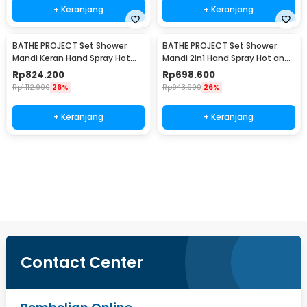
+ Keranjang
+ Keranjang
BATHE PROJECT Set Shower
BATHE PROJECT Set Shower
Mandi Keran Hand Spray Hot
Mandi 2in1 Hand Spray Hot and
and Cold Water - Q3-WAY
Cold Water - Q2-WAY
Rp
824.200
Rp
698.600
Rp
1.112.900
26%
Rp
943.900
26%
+ Keranjang
+ Keranjang
Beli Sekarang
Contact Center