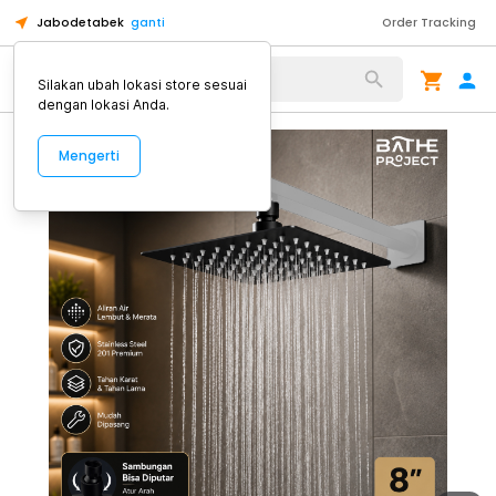
Jabodetabek
ganti
Order Tracking
Alat Kopi
Silakan ubah lokasi store sesuai
dengan lokasi Anda.
Mengerti