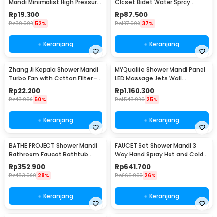
Mandi Minimalist High Pressure
Closet Bidet Water Spray
5 Mode - K003
Stainless Steel - T103
Rp
19.300
Rp
87.500
Rp
39.900
52%
Rp
137.900
37%
+ Keranjang
+ Keranjang
Zhang Ji Kepala Shower Mandi
MYQualife Shower Mandi Panel
Turbo Fan with Cotton Filter -
LED Massage Jets Wall
C193
Mounted - 8009
Rp
22.200
Rp
1.160.300
Rp
43.900
50%
Rp
1.543.900
25%
+ Keranjang
+ Keranjang
BATHE PROJECT Shower Mandi
FAUCET Set Shower Mandi 3
Bathroom Faucet Bathtub
Way Hand Spray Hot and Cold 3
Mixer 3 Way 8 Inch - 50102O
Button - 3HC
Rp
352.900
Rp
641.700
Rp
483.900
28%
Rp
866.900
26%
+ Keranjang
+ Keranjang