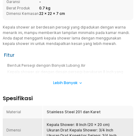
Garansi
-
Berat Produk
0.7 kg
Dimensi Kemasan
22
x
22
x
7
cm
Kepala shower air berdesain persegi yang dipadukan dengan warna
menarik ini, mampu memberikan tampilan minimalis pada kamar mandi.
Anda dapat mengganti kepala shower lama dengan menggunakan
kepala shower ini untuk mendapatkan kesan yang lebih mewah.
Fitur
Bentuk Persegi dengan Banyak Lubang Air
Kepala shower air dengan desain persegi berukuran 8 Inch yang
dipadukan warna premium, memberikan penampilan mewah namun
Lebih Banyak
tetap minimalis untuk kamar mandi Anda. Kepala shower ini memiliki
banyak titik aliran air. Selain volume air yang lebih banyak, aliran
yang kencang dan deras dapat membuat proses bersih-bersih diri
Spesifikasi
menjadi lebih optimal.
Bahan Berkualitas
Material
Stainless Steel 201 dan Karet
Terbuat dari material stainless steel 201 dengan kualitas terbaik di
kelasnya. Selain kuat, kepala shower ini dijamin sangat awet serta
tahan lama untuk penggunaan dalam jangka panjang. Lubang-
Kepala Shower: 8 Inch (20 x 20 cm)
Dimensi
lubang karet sebanyak 100 buah menjamin lancarnya aliran air
Ukuran Drat Kepala Shower: 3/4 Inch
setiap kali Anda mandi.
Ukuran Drat Konektor Selang: 3/4 Inch