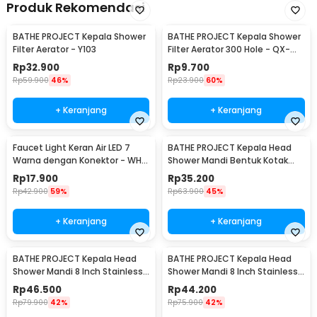
Produk Rekomendasi
BATHE PROJECT Kepala Shower
BATHE PROJECT Kepala Shower
Filter Aerator - Y103
Filter Aerator 300 Hole - QX-
FL998
Rp
32.900
Rp
9.700
Rp
59.900
46%
Rp
23.900
60%
+ Keranjang
+ Keranjang
Faucet Light Keran Air LED 7
BATHE PROJECT Kepala Head
Warna dengan Konektor - WH-
Shower Mandi Bentuk Kotak
F03
8Inch 305gr - MK-701
Rp
17.900
Rp
35.200
Rp
42.900
59%
Rp
63.900
45%
+ Keranjang
+ Keranjang
BATHE PROJECT Kepala Head
BATHE PROJECT Kepala Head
Shower Mandi 8 Inch Stainless
Shower Mandi 8 Inch Stainless
Steel Kotak - ADQ0098
Steel Bulat - ADQ0098
Rp
46.500
Rp
44.200
Rp
79.900
42%
Rp
75.900
42%