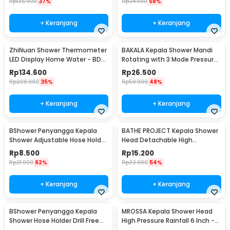
Rp
135.900
37%
Rp
24.900
58%
+ Keranjang
+ Keranjang
ZhiNuan Shower Thermometer
BAKALA Kepala Shower Mandi
LED Display Home Water - BD-
Rotating with 3 Mode Pressure
LS-01
- BR-2223
Rp
134.600
Rp
26.500
Rp
206.900
35%
Rp
50.900
48%
+ Keranjang
+ Keranjang
BShower Penyangga Kepala
BATHE PROJECT Kepala Shower
Shower Adjustable Hose Holder
Head Detachable High
1/2 Inch - BR-201
Pressure Water Saving - BR-
Rp
8.500
Rp
15.200
230
Rp
21.900
62%
Rp
32.900
54%
+ Keranjang
+ Keranjang
BShower Penyangga Kepala
MROSSA Kepala Shower Head
Shower Hose Holder Drill Free
High Pressure Rainfall 6 Inch -
Selang 1/2 Inch - A-0081
30LYH