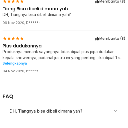
Membantu (
8
)
Tiang Bisa dibeli dimana yah
DH, Tiangnya bisa dibeli dimana yah?
09 Nov 2020
,
D*****n
Membantu (
8
)
Plus dudukannya
Produknya menarik sayangnya tidak dijual plus pipa dudukan
kepala showernya, padahal justru ini yang penting, jika dijual 1 set
Selengkapnya
mungkin malah lebih laku
04 Nov 2020
,
I*****t
FAQ
DH, Tiangnya bisa dibeli dimana yah?