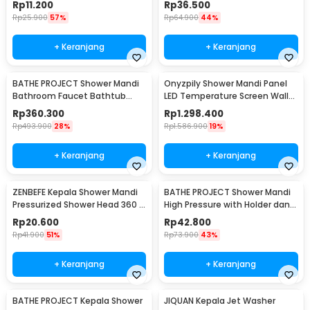
Rp
11.200
Rp
36.500
Rp
25.900
57%
Rp
64.900
44%
+ Keranjang
+ Keranjang
BATHE PROJECT Shower Mandi
Onyzpily Shower Mandi Panel
Bathroom Faucet Bathtub
LED Temperature Screen Wall
Mixer 3 Way - B002
Mounted - 8006
Rp
360.300
Rp
1.298.400
Rp
493.900
28%
Rp
1.586.900
19%
+ Keranjang
+ Keranjang
ZENBEFE Kepala Shower Mandi
BATHE PROJECT Shower Mandi
Pressurized Shower Head 360 -
High Pressure with Holder dan
ZE360
Selang - K003
Rp
20.600
Rp
42.800
Rp
41.900
51%
Rp
73.900
43%
+ Keranjang
+ Keranjang
BATHE PROJECT Kepala Shower
JIQUAN Kepala Jet Washer