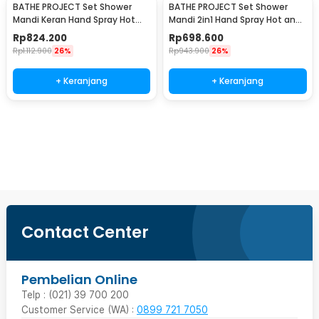
BATHE PROJECT Set Shower
BATHE PROJECT Set Shower
Mandi Keran Hand Spray Hot
Mandi 2in1 Hand Spray Hot and
and Cold Water - Q3-WAY
Cold Water - Q2-WAY
Rp
824.200
Rp
698.600
Rp
1.112.900
26%
Rp
943.900
26%
+ Keranjang
+ Keranjang
Beli Sekarang
Contact Center
Pembelian Online
Telp : (021) 39 700 200
Customer Service (WA) :
0899 721 7050