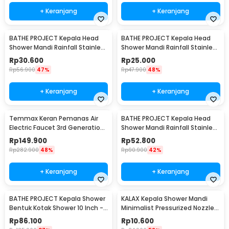
+ Keranjang
+ Keranjang
BATHE PROJECT Kepala Head
BATHE PROJECT Kepala Head
Shower Mandi Rainfall Stainless
Shower Mandi Rainfall Stainless
Steel Round 8 Inch - Cosmo
Steel Round 6 Inch - Cosmo
Rp
30.600
Rp
25.000
200
200
Rp
56.900
47%
Rp
47.900
48%
+ Keranjang
+ Keranjang
Temmax Keran Pemanas Air
BATHE PROJECT Kepala Head
Electric Faucet 3rd Generation
Shower Mandi Rainfall Stainless
3000W - RX-008
Steel Round 9.5 Inch - Cosmo
Rp
149.900
Rp
52.800
200
Rp
282.900
48%
Rp
90.900
42%
+ Keranjang
+ Keranjang
BATHE PROJECT Kepala Shower
KALAX Kepala Shower Mandi
Bentuk Kotak Shower 10 Inch -
Minimalist Pressurized Nozzle -
F10BXGDP
K001
Rp
86.100
Rp
10.600