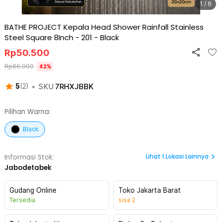
1 / 6
BATHE PROJECT Kepala Head Shower Rainfall Stainless
Steel Square 8Inch - 201
-
Black
Rp
50.500
Rp
86.900
42
%
•
SKU
7RHXJBBK
5
(
2
)
Pilihan Warna:
Black
Lihat
1
Lokasi Lainnya
Informasi Stok:
Jabodetabek
Gudang Online
Toko Jakarta Barat
Tersedia
sisa
2