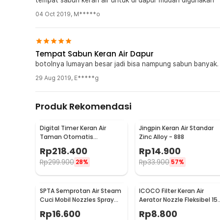
04 Oct 2019
,
M*****o
Tempat Sabun Keran Air Dapur
botolnya lumayan besar jadi bisa nampung sabun banyak. 
29 Aug 2019
,
E*****g
Produk Rekomendasi
Digital Timer Keran Air
Jingpin Keran Air Standar
Taman Otomatis
Zinc Alloy - 888
Programmable Garden
Rp
218.400
Rp
14.900
Irrigation - 1383
Rp
299.900
Rp
33.900
28%
57%
SPTA Semprotan Air Steam
ICOCO Filter Keran Air
Cuci Mobil Nozzles Spray
Aerator Nozzle Fleksibel 15
Water Gun - W204
cm - ZM637
Rp
16.600
Rp
8.800