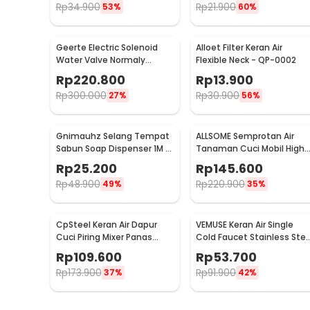
Rp
34.900
Rp
21.900
53%
60%
Geerte Electric Solenoid
Alloet Filter Keran Air
Water Valve Normaly
Flexible Neck - QP-0002
Closed 220V 1 Inch DN25 -
Rp
220.800
Rp
13.900
2W-250-25
Rp
300.000
Rp
30.900
27%
56%
Gnimauhz Selang Tempat
ALLSOME Semprotan Air
Sabun Soap Dispenser 1M -
Tanaman Cuci Mobil High
FZ120
Pressure with Hose 15M -
Rp
25.200
Rp
145.600
PT009
Rp
48.900
Rp
220.900
49%
35%
CpSteel Keran Air Dapur
VEMUSE Keran Air Single
Cuci Piring Mixer Panas
Cold Faucet Stainless Stee
Dingin Pull Out Rinser -
- WB132
Rp
109.600
Rp
53.700
CP12
Rp
173.900
Rp
91.900
37%
42%