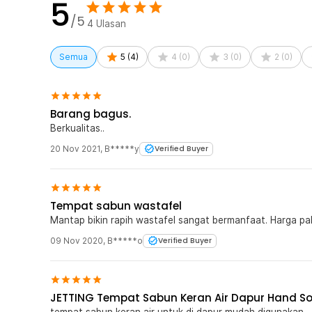
5
/5
4
Ulasan
Semua
5
(
4
)
4
(
0
)
3
(
0
)
2
(
0
)
Barang bagus.
Berkualitas..
20 Nov 2021
,
B*****y
Verified Buyer
Tempat sabun wastafel
Mantap bikin rapih wastafel sangat bermanfaat. Harga pal
09 Nov 2020
,
B*****o
Verified Buyer
JETTING Tempat Sabun Keran Air Dapur Hand So
tempat sabun keran air untuk di dapur mudah digunakan