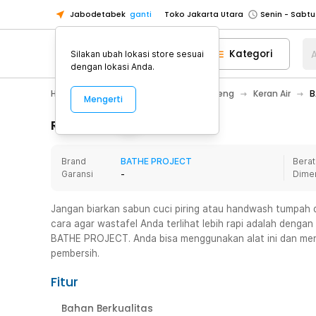
Jabodetabek
ganti
Toko Jakarta Utara
Toko Tangerang
Kategori
A
Silakan ubah lokasi store sesuai
Toko Cikupa
dengan lokasi Anda.
Pick n Go Jakarta Barat
Senin - J
Home Appliance
Perlengkapan Ledeng
Keran Air
B
Mengerti
Pick n Go Bekasi
Senin - Jumat (08
Pick n Go Depok
Senin - Jumat (08
Rincian Produk
Toko Jakarta Pusat
Senin - Sabtu
Brand
BATHE PROJECT
Berat
Toko Jakarta Barat
Senin - Sabtu
Garansi
-
Dime
Toko Jakarta Utara
Toko Tangerang
Jangan biarkan sabun cuci piring atau handwash tumpah d
cara agar wastafel Anda terlihat lebih rapi adalah denga
Toko Cikupa
BATHE PROJECT. Anda bisa menggunakan alat ini dan meng
Pick n Go Jakarta Barat
Senin - J
pembersih.
Pick n Go Bekasi
Senin - Jumat (08
Fitur
Pick n Go Depok
Senin - Jumat (08
Bahan Berkualitas