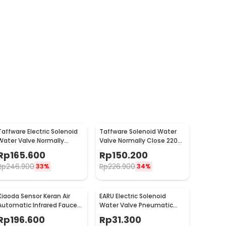
Taffware Electric Solenoid
Taffware Solenoid Water
Water Valve Normally
Valve Normally Close 220V
Closed 220V 3/4 Inch - 2W-
1/2 Inch - 2W-160-15
Rp
165.600
Rp
150.200
200-20
Rp
246.900
Rp
226.900
33%
34%
Xiaoda Sensor Keran Air
EARU Electric Solenoid
Automatic Infrared Faucet
Water Valve Pneumatic
- HD-ZNJSQ-02
Pressure 220V - FCD-180B
Rp
196.600
Rp
31.300