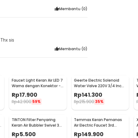
Membantu (
0
)
Thx sis
Membantu (
0
)
Faucet Light Keran Air LED 7
Geerte Electric Solenoid
Warna dengan Konektor -
Water Valve 220V 3/4 Inch
WH-F03
Normally Closed - 2W-200-
Rp
17.900
Rp
141.300
20
Rp
42.900
Rp
215.900
59%
35%
TINTON Filter Penyaring
Temmax Keran Pemanas
Keran Air Bubbler Swivel 360
Air Electric Faucet 3rd
Nozzle - QYJ-666
Generation 3000W - RX-
Rp
5.500
Rp
149.900
008