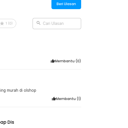
Beri Ulasan
1
(
0
)
Cari Ulasan
Membantu (
0
)
ing murah di olshop
Membantu (
1
)
ap Dis