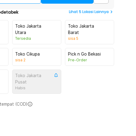
Lihat
5
Lokasi Lainnya
odetabek
Toko Jakarta
Toko Jakarta
Utara
Barat
Tersedia
sisa
5
Toko Cikupa
Pick n Go Bekasi
sisa
2
Pre-Order
Toko Jakarta
Pusat
Habis
i tempat (COD)