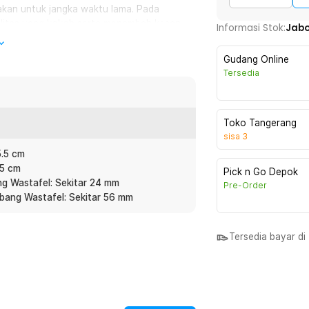
akan untuk jangka waktu lama. Pada
ualitas yang kokoh serta menambah kesan
Informasi Stok:
Jab
Gudang Online
Tersedia
 tempat cuci piring dapur Anda sehingga
gunakan botol yang diletakkan di atas
orizal hingga 360 derajat sehingga
Toko Tangerang
sisa
3
5.5 cm
ehingga tidak perlu repot mengisi ulang
.5 cm
ol dengan berbagai jenis sabun cair
Pick n Go Depok
ng Wastafel: Sekitar 24 mm
ol.
Pre-Order
ubang Wastafel: Sekitar 56 mm
Tersedia bayar d
: