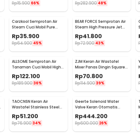
Rp
15.900
Rp
282.900
66%
48%
Carzkool Semprotan Air
BEAR FORCE Semprotan Air
Steam Cuci Mobil Pure
Steam High Pressure Jet
Copper Water Gun - CZ207
Mobil Water Gun - WR345
Rp
35.900
Rp
41.800
Rp
64.900
Rp
72.900
45%
43%
ALLSOME Semprotan Air
ZJM Keran Air Wastafel
Y
Tanaman Cuci Mobil High
Mixer Panas Dingin Square
Pressure with Hose 7.5M -
Bathroom Faucet Tap -
Rp
122.100
Rp
70.800
PT009
LB2982
Rp
189.900
Rp
114.900
36%
39%
TAOCNSN Keran Air
Geerte Solenoid Water
l
Wastafel Stainless Steel
Valve Keran Otomatis
Kitchen Faucet - 899
Normal Close 220V 1.5 Inch
Rp
51.200
Rp
444.200
- 2W-400-40
Rp
76.900
Rp
600.000
34%
26%