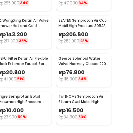
Rp
295.900
Rp
47.000
34%
34%
QiWangXing Keran Air Valve
SEATEN Semprotan Air Cuci
Shower Hot and Cold
Mobil High Pressure 30BAR
Stainless Steel - A-770
with 5M Hose - PT008-01
Rp
143.200
Rp
206.800
Rp
217.900
Rp
283.900
35%
28%
EFUI Filter Keran Air Flexible
Geerte Solenoid Water
Neck Extender Faucet Spray
Valve Normaly Closed 220V
Head - H5607
2 Point 1/4 Inch - 2W-025-
Rp
20.800
Rp
76.800
08
Rp
41.900
Rp
116.000
51%
34%
Tigre Semprotan Botol
TaffHOME Semprotan Air
Minuman High Pressure
Steam Cuci Mobil High
Manual Adjustable Spray -
Pressure Gun - 888
Rp
10.000
Rp
16.500
TS01
Rp
23.900
Rp
34.900
59%
53%