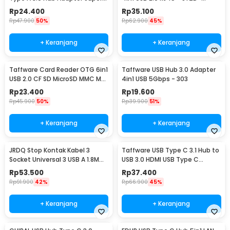
Speed 5Gbps 4 Port - RXD-
LAN100+U2
Rp
24.400
Rp
35.100
103U3
Rp
47.900
50%
Rp
62.900
45%
+ Keranjang
+ Keranjang
Taffware Card Reader OTG 6in1
Taffware USB Hub 3.0 Adapter
USB 2.0 CF SD MicroSD MMC MS
4in1 USB 5Gbps - 303
XD Card - SHTC-08
Rp
23.400
Rp
19.600
Rp
45.900
50%
Rp
39.900
51%
+ Keranjang
+ Keranjang
JRDQ Stop Kontak Kabel 3
Taffware USB Type C 3.1 Hub to
Socket Universal 3 USB A 1.8M
USB 3.0 HDMI USB Type C
10A 250V 2500W - JR033
Female - HPQ1034
Rp
53.500
Rp
37.400
Rp
91.900
42%
Rp
66.900
45%
Desain klasik dan praktikal
+ Keranjang
+ Keranjang
Desain mobil klasik pada Bcase USB Hub ini dapat melindungi port-
port USB dari debu dan menghindari cipratan air secara langsung,
karena terdapat tutup yang berbentuk kap mobil. Selain itu, ban