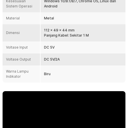
Kesesuaian
Windows 10/8.1/8/7, Chrome OS, Linux dan
Sistem Operasi
Android
Material
Metal
112 x 49 x 44 mm
Dimensi
Panjang Kabel: Sekitar 1 M
Voltase Input
DC 5V
Voltase Output
DC 5V/2A
Warna Lampu
Biru
Indikator
Bcase USB Hub ini memiliki bentuk mobil klasik yang beda dari
kebanyakan USB Hub lainnya. Desainnya yang fungsional dan elegan
dapat mempercantik suasana meja kerja Anda. Dilengkapi dengan
empat buah USB port, Anda dapat dengan mudah menghubungkan
perangkat USB ke komputer tanpa takut kekurangan USB Port.
Fitur