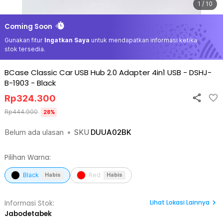
1 / 10
Coming Soon
Gunakan fitur
Ingatkan Saya
untuk mendapatkan informasi ketika
stok tersedia.
BCase Classic Car USB Hub 2.0 Adapter 4in1 USB - DSHJ-
B-1903
-
Black
Rp
324.300
Rp
444.900
28
%
Belum ada ulasan
•
SKU
DUUA02BK
Pilihan Warna:
Black
Red
Habis
Habis
Lihat
Lokasi Lainnya
Informasi Stok:
Jabodetabek