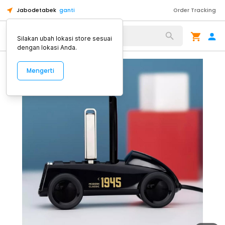
Jabodetabek
ganti
Order Tracking
Alat Kopi
Silakan ubah lokasi store sesuai
dengan lokasi Anda.
Mengerti