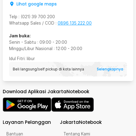
Lihat google maps
Telp
:
(021) 39 700 200
Whatsapp Sales / COD
:
0896 135 222 00
Jam buka:
Senin - Sabtu
:
09:00
-
20:00
Minggu/Libur Nasional
:
12:00
-
20:00
Idul Fitri
: libur
Selengkapnya
Beli langsung/self pickup di kota lainnya
Download Aplikasi JakartaNotebook
Layanan Pelanggan
JakartaNotebook
Kelengkapan Produk
Bantuan
Tentang Kami
Rincian yang Anda dapatkan untuk pembelian produk ini: