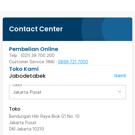
Contact Center
Pembelian Online
Telp : (021) 39 700 200
Customer Service (WA) :
0899 721 7050
Toko Kami
Panjang Kabel 1 Meter
Jabodetabek
Ganti
Kabel sepanjang 1 meter dapat memudahkan Anda saat
membutuhkan USB port tambahan. Anda tidak perlu takut dengan
Lokasi
USB port yang terlalu pendek, karena kabel pada USB Port Bcase
Jakarta Pusat
ini memiliki panjang yang cukup.
Toko
Bendungan Hilir Raya Blok G1 No. 10
Jakarta Pusat
DKI Jakarta
10210