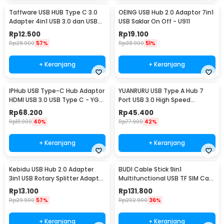
Taffware USB HUB Type C 3.0
OEING USB Hub 2.0 Adaptor 7in1
Adapter 4in1 USB 3.0 dan USB
USB Saklar On Off - U911
2.0 - C809
Rp
12.500
Rp
19.100
Rp
28.900
57%
Rp
38.900
51%
+ Keranjang
+ Keranjang
IPHub USB Type-C Hub Adaptor
YUANRURU USB Type A Hub 7
HDMI USB 3.0 USB Type C - YG-
Port USB 3.0 High Speed
2121
Extender - Y445
Rp
68.200
Rp
45.400
Rp
111.900
40%
Rp
77.900
42%
+ Keranjang
+ Keranjang
Kebidu USB Hub 2.0 Adapter
BUDI Cable Stick 9in1
3in1 USB Rotary Splitter Adaptor
Multifunctional USB TF SIM Card
- KU180
Reader Storage - DC516B
Rp
13.100
Rp
131.800
Rp
29.900
57%
Rp
202.900
36%
+ Keranjang
+ Keranjang