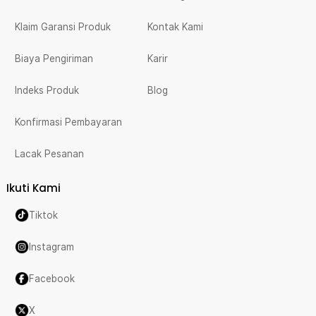
1 x BCase Classic Car USB Hub 2.0 Adapter 4in1 USB - DSHJ-B-
Klaim Garansi Produk
Kontak Kami
1903
1 x Panduan Penggunaan
Biaya Pengiriman
Karir
Indeks Produk
Blog
Konfirmasi Pembayaran
Lacak Pesanan
Ikuti Kami
Tiktok
Instagram
Facebook
X