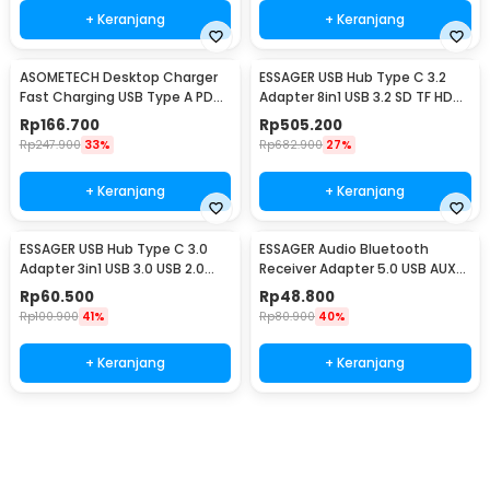
+ Keranjang
+ Keranjang
ASOMETECH Desktop Charger
ESSAGER USB Hub Type C 3.2
Fast Charging USB Type A PD
Adapter 8in1 USB 3.2 SD TF HDMI
QC 8 Port 40W - WLX-A9D
SSD PD 100W - ES-TA08
Rp
166.700
Rp
505.200
Rp
247.900
33%
Rp
682.900
27%
+ Keranjang
+ Keranjang
ESSAGER USB Hub Type C 3.0
ESSAGER Audio Bluetooth
Adapter 3in1 USB 3.0 USB 2.0
Receiver Adapter 5.0 USB AUX
5Gbps - EHBC03-FY0G-P
Spring Wire - EB01
Rp
60.500
Rp
48.800
Rp
100.900
41%
Rp
80.900
40%
+ Keranjang
+ Keranjang
Ingatkan Saya