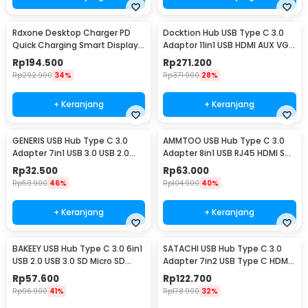
Rdxone Desktop Charger PD
Docktion Hub USB Type C 3.0
Quick Charging Smart Display
Adaptor 11in1 USB HDMI AUX VGA
USB Type A 40W - WLX-A9+
SD TF RJ45 - BYL-2003
Rp
194.500
Rp
271.200
Rp
292.900
34%
Rp
371.900
28%
+ Keranjang
+ Keranjang
GENERIS USB Hub Type C 3.0
AMMTOO USB Hub Type C 3.0
Adapter 7in1 USB 3.0 USB 2.0
Adapter 8in1 USB RJ45 HDMI SD
USB Type C - GEN23
TF USB Type C - K1
Rp
32.500
Rp
63.000
Rp
59.900
46%
Rp
104.900
40%
+ Keranjang
+ Keranjang
Dilengkapi dengan Lampu Indikator
Lampu indikator pada USB hub ini didesain agar tidak menyakiti
mata ketika menyala. Letaknya yang berada agak di bawah, serta
BAKEEY USB Hub Type C 3.0 6in1
SATACHI USB Hub Type C 3.0
warna lampu yang cenderung lembut membuat lampu indikator
USB 2.0 USB 3.0 SD Micro SD
Adapter 7in2 USB Type C HDMI
pada Bcase USB Hub ini elegan dan tetap fungsional.
HDMI PD QC - BK6
MicroSD PD TF - BYL-2101
Rp
57.600
Rp
122.700
Rp
96.900
41%
Rp
178.900
32%