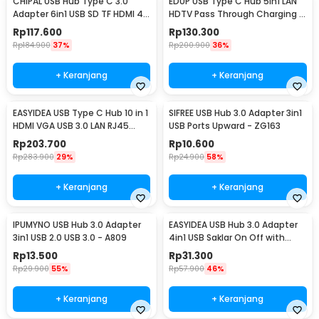
CHIPAL USB Hub Type C 3.0
EDUP USB Type C Hub 5in1 LAN
mobil juga didesain sedemikian rupa agar bisa digerakkan, namun
Adapter 6in1 USB SD TF HDMI 4K
HDTV Pass Through Charging -
tetap stabil saat digunakan.
PD - T62
YC-206
Rp
117.600
Rp
130.300
Rp
184.900
37%
Rp
200.900
36%
+ Keranjang
+ Keranjang
EASYIDEA USB Type C Hub 10 in 1
SIFREE USB Hub 3.0 Adapter 3in1
HDMI VGA USB 3.0 LAN RJ45
USB Ports Upward - ZG163
Card Reader - VD76
Rp
203.700
Rp
10.600
Rp
283.900
29%
Rp
24.900
58%
+ Keranjang
+ Keranjang
IPUMYNO USB Hub 3.0 Adapter
EASYIDEA USB Hub 3.0 Adapter
3in1 USB 2.0 USB 3.0 - A809
4in1 USB Saklar On Off with
Power Supply - U9103
Rp
13.500
Rp
31.300
Rp
29.900
55%
Rp
57.900
46%
+ Keranjang
+ Keranjang