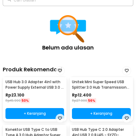
Belum ada ulasan
Produk Rekomendasi
USB Hub 3.0 Adapter 4in1 with
Unitek Mini Super Speed USB
Power Supply External USB 3.0 4
Splitter 3.0 Hub Transmission
Port - UH-103U3
Portable 3 Port - Y-2153
Rp
23.100
Rp
12.400
Rp
45.900
50%
Rp
27.900
56%
+ Keranjang
+ Keranjang
Konektor USB Type C to USB
USB Hub Type C 2.0 Adapter
Type A 3.0 Hub Adaptor Super
4in1 USB 2.0 RJ45 - SYZD-