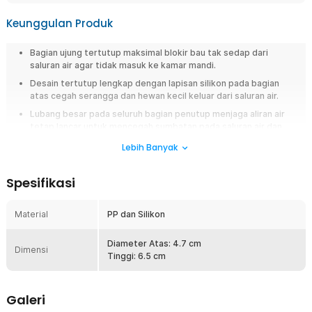
Keunggulan Produk
Bagian ujung tertutup maksimal blokir bau tak sedap dari
saluran air agar tidak masuk ke kamar mandi.
Desain tertutup lengkap dengan lapisan silikon pada bagian
atas cegah serangga dan hewan kecil keluar dari saluran air.
Lubang besar pada seluruh bagian penutup menjaga aliran air
tetap lancar untuk mencegah sumbatan pada saluran air dan
genangan di kamar mandi.
Lebih Banyak
Overview
Spesifikasi
Bernasalah dengan lubang saluran air yang bau dan banyak serangga
bermunculan di kamar mandi? Sekarang saatnya Anda menggunakan
penutup lubang saluran air dari BEAR FORCE. Disesain khusus untuk
Material
PP dan Silikon
saluran air, penutup ini dapat memblokir bau tak sedap serta mencegah
serangga masuk ke kamar mandi. Rongga pada bagian samping
Diameter Atas: 4.7 cm
memastikan air mengalir dengan lancar tanpa sumbatan.
Dimensi
Tinggi: 6.5 cm
Fitur
Galeri
Blokir Bau Tidak Sedap