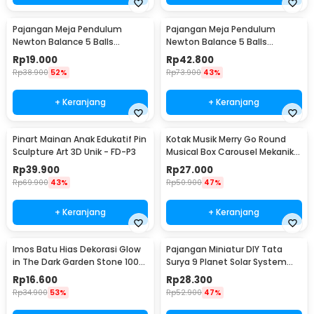
Pajangan Meja Pendulum
Pajangan Meja Pendulum
Newton Balance 5 Balls
Newton Balance 5 Balls
Stainless Steel Model T S -
Stainless Steel Model T L -
Rp
19.000
Rp
42.800
LX013
LX013
Rp
38.900
52%
Rp
73.900
43%
+ Keranjang
+ Keranjang
Pinart Mainan Anak Edukatif Pin
Kotak Musik Merry Go Round
Sculpture Art 3D Unik - FD-P3
Musical Box Carousel Mekanikal
- HD-Y02
Rp
39.900
Rp
27.000
Rp
69.900
43%
Rp
50.900
47%
+ Keranjang
+ Keranjang
Imos Batu Hias Dekorasi Glow
Pajangan Miniatur DIY Tata
in The Dark Garden Stone 100
Surya 9 Planet Solar System
PCS - HC0043
Planetary - 2135
Rp
16.600
Rp
28.300
Rp
34.900
53%
Rp
52.900
47%