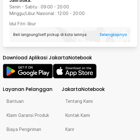
Jam buka:
Senin - Sabtu
:
09:00
-
20:00
Minggu/Libur Nasional
:
12:00
-
20:00
Idul Fitri
: libur
Selengkapnya
Beli langsung/self pickup di kota lainnya
Download Aplikasi JakartaNotebook
Layanan Pelanggan
JakartaNotebook
Bantuan
Tentang Kami
Klaim Garansi Produk
Kontak Kami
Biaya Pengiriman
Karir