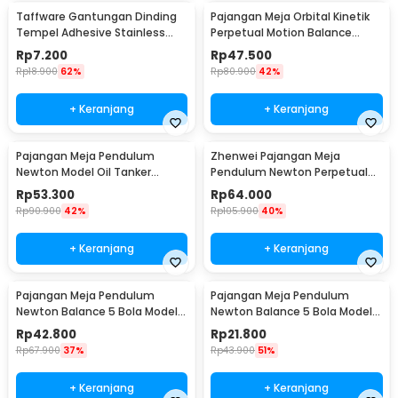
Taffware Gantungan Dinding
Pajangan Meja Orbital Kinetik
Tempel Adhesive Stainless
Perpetual Motion Balance
Steel 6 PCS - ST40
Physics - NR31TX
Rp
7.200
Rp
47.500
Rp
18.900
62%
Rp
80.900
42%
+ Keranjang
+ Keranjang
Pajangan Meja Pendulum
Zhenwei Pajangan Meja
Newton Model Oil Tanker
Pendulum Newton Perpetual
Perpetual Debate - B101
Model Ferris Wheel - ZPW
Rp
53.300
Rp
64.000
Rp
90.900
42%
Rp
105.900
40%
+ Keranjang
+ Keranjang
Pajangan Meja Pendulum
Pajangan Meja Pendulum
Newton Balance 5 Bola Model
Newton Balance 5 Bola Model
Arched M - ZY02
Arched S - ZY02
Rp
42.800
Rp
21.800
Rp
67.900
37%
Rp
43.900
51%
+ Keranjang
+ Keranjang