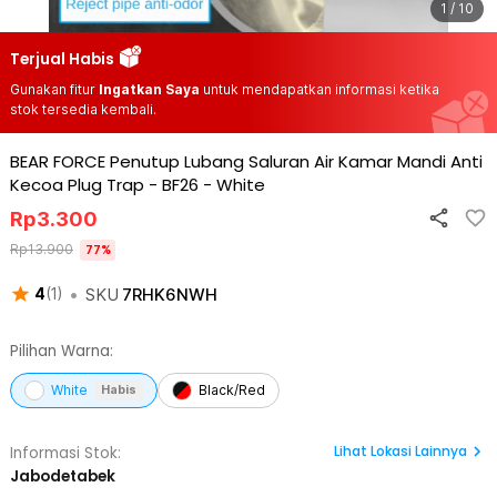
1 / 10
Terjual Habis
Gunakan fitur
Ingatkan Saya
untuk mendapatkan informasi ketika
stok tersedia kembali.
BEAR FORCE Penutup Lubang Saluran Air Kamar Mandi Anti
Kecoa Plug Trap - BF26
-
White
Rp
3.300
Rp
13.900
77
%
•
SKU
7RHK6NWH
4
(
1
)
Pilihan Warna:
White
Black/Red
Habis
Lihat
Lokasi Lainnya
Informasi Stok:
Jabodetabek