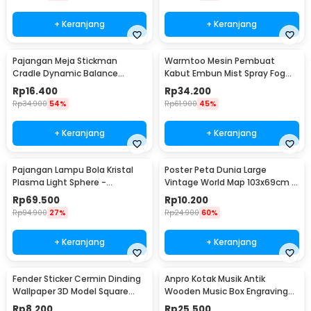
+ Keranjang
+ Keranjang
Pajangan Meja Stickman
Warmtoo Mesin Pembuat
Cradle Dynamic Balance
Kabut Embun Mist Spray Fog
Instrument Ball Pendulum
Maker 12 LED 24V - WT01
Rp
16.400
Rp
34.200
Rp
34.900
54%
Rp
61.900
45%
+ Keranjang
+ Keranjang
Pajangan Lampu Bola Kristal
Poster Peta Dunia Large
Plasma Light Sphere -
Vintage World Map 103x69cm -
ZC211700
N401
Rp
69.500
Rp
10.200
Rp
94.900
27%
Rp
24.900
60%
+ Keranjang
+ Keranjang
Fender Sticker Cermin Dinding
Anpro Kotak Musik Antik
Wallpaper 3D Model Square
Wooden Music Box Engraving
Mirror 9 PCS - Q353
Harry Potter - ADQ0194
Rp
8.200
Rp
25.500