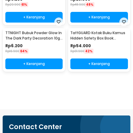
Rp
20.900
61%
Rp
48.900
48%
+ Keranjang
+ Keranjang
TTNIGHT Bubuk Powder Glow In
TaffGUARD Kotak Buku Kamus
The Dark Party Decoration 10g
Hidden Safety Box Book
- T01
Password Lock Size S - KB-10P
Rp
6.200
Rp
54.000
Rp
16.900
64%
Rp
91.900
42%
+ Keranjang
+ Keranjang
Ingatkan Saya
Contact Center