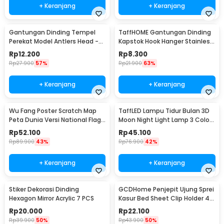
+ Keranjang
+ Keranjang
Gantungan Dinding Tempel
TaffHOME Gantungan Dinding
Perekat Model Antlers Head -
Kapstok Hook Hanger Stainless
MU03
Steel 201 - MT11
Rp
12.200
Rp
8.300
Rp
27.900
57%
Rp
21.900
63%
+ Keranjang
+ Keranjang
Wu Fang Poster Scratch Map
TaffLED Lampu Tidur Bulan 3D
Peta Dunia Versi National Flag
Moon Night Light Lamp 3 Color
- ZJP-M018
8cm 1W 5V - LD002701
Rp
52.100
Rp
45.100
Rp
89.900
43%
Rp
76.900
42%
+ Keranjang
+ Keranjang
Stiker Dekorasi Dinding
GCDHome Penjepit Ujung Sprei
Hexagon Mirror Acrylic 7 PCS
Kasur Bed Sheet Clip Holder 4
PCS - FS-1809
Rp
20.000
Rp
22.100
Rp
39.900
50%
Rp
43.900
50%