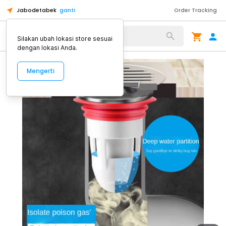
Jabodetabek
ganti
Order Tracking
Alat Kopi
Silakan ubah lokasi store sesuai
dengan lokasi Anda.
Mengerti