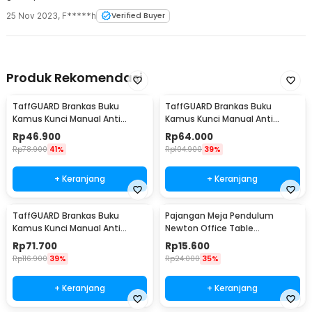
25 Nov 2023
,
F*****h
Verified Buyer
Produk Rekomendasi
TaffGUARD Brankas Buku
TaffGUARD Brankas Buku
Kamus Kunci Manual Anti
Kamus Kunci Manual Anti
Maling Hidden Safe Box Kecil -
Maling Hidden Safe Box Sedang
Rp
46.900
Rp
64.000
KB-10L
- KB-10L
Rp
78.900
41%
Rp
104.900
39%
+ Keranjang
+ Keranjang
TaffGUARD Brankas Buku
Pajangan Meja Pendulum
Kamus Kunci Manual Anti
Newton Office Table
Maling Hidden Safe Box Besar -
Decoration 5 Ball S - H50S
Rp
71.700
Rp
15.600
KB-10L
Rp
116.900
39%
Rp
24.000
35%
+ Keranjang
+ Keranjang