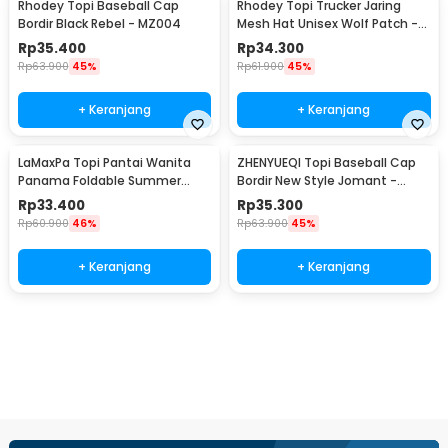
Rhodey Topi Baseball Cap
Rhodey Topi Trucker Jaring
Bordir Black Rebel - MZ004
Mesh Hat Unisex Wolf Patch -
DH-YK
Rp
35.400
Rp
34.300
Rp
63.900
45%
Rp
61.900
45%
+ Keranjang
+ Keranjang
LaMaxPa Topi Pantai Wanita
ZHENYUEQI Topi Baseball Cap
Panama Foldable Summer
Bordir New Style Jomant -
Beach Straw Hat 60cm -
MZ085
Rp
33.400
Rp
35.300
WJ9024
Rp
60.900
46%
Rp
63.900
45%
+ Keranjang
+ Keranjang
Beli Sekarang