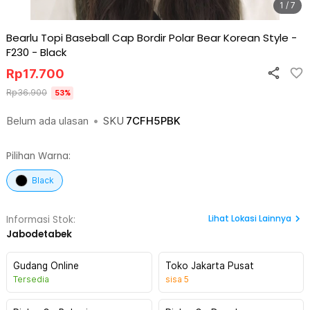
1 / 7
Bearlu Topi Baseball Cap Bordir Polar Bear Korean Style -
F230
-
Black
Rp
17.700
Rp
36.900
53
%
Belum ada ulasan
•
SKU
7CFH5PBK
Pilihan Warna:
Black
Lihat
Lokasi Lainnya
Informasi Stok:
Jabodetabek
Gudang Online
Toko Jakarta Pusat
Tersedia
sisa
5