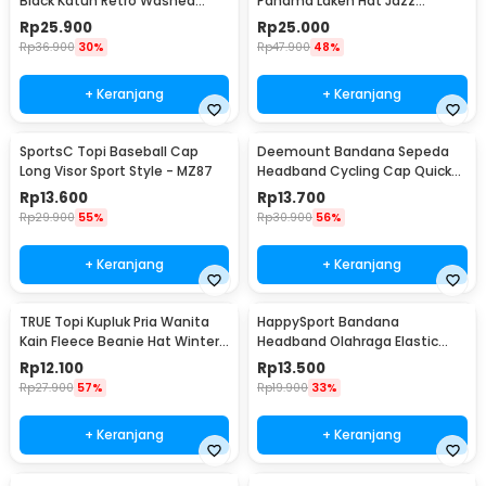
Black Katun Retro Washed
Panama Laken Hat Jazz
Style Cap - F122
Classic Vintage - FS-219
Rp
25.900
Rp
25.000
Rp
36.900
30%
Rp
47.900
48%
+ Keranjang
+ Keranjang
SportsC Topi Baseball Cap
Deemount Bandana Sepeda
Long Visor Sport Style - MZ87
Headband Cycling Cap Quick
Dry - 22019
Rp
13.600
Rp
13.700
Rp
29.900
55%
Rp
30.900
56%
+ Keranjang
+ Keranjang
TRUE Topi Kupluk Pria Wanita
HappySport Bandana
Kain Fleece Beanie Hat Winter
Headband Olahraga Elastic
- EC003
Sport Hairbands Yoga - A83
Rp
12.100
Rp
13.500
Rp
27.900
57%
Rp
19.900
33%
+ Keranjang
+ Keranjang