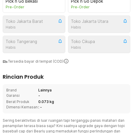
Pick n Go Bekasi
Pick n Go Depok
Pre-Order
Pre-Order
Toko Jakarta Barat
Toko Jakarta Utara
Habis
Habis
Toko Tangerang
Toko Cikupa
Habis
Habis
Tersedia bayar di tempat (COD)
Rincian Produk
Brand
Lainnya
Garansi
-
Berat Produk
0.073 kg
Dimensi Kemasan
: -
Sering beraktivitas di luar ruangan tapi terganggu panas matahari dan
penampilan terasa biasa saja? Kini saatnya upgrade gaya dengan topi
baseball cap dari Bearlu yang memadukan fungsi perlindungan dan