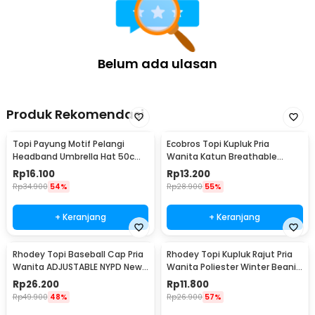
Belum ada ulasan
Produk Rekomendasi
Topi Payung Motif Pelangi
Ecobros Topi Kupluk Pria
Headband Umbrella Hat 50cm
Wanita Katun Breathable
- W655
Winter Beanie Hat - EC001
Rp
16.100
Rp
13.200
Rp
34.900
54%
Rp
28.900
55%
+ Keranjang
+ Keranjang
Rhodey Topi Baseball Cap Pria
Rhodey Topi Kupluk Rajut Pria
Wanita ADJUSTABLE NYPD New
Wanita Poliester Winter Beanie
York Denim - S8R
Hat - R54
Rp
26.200
Rp
11.800
Rp
49.900
48%
Rp
26.900
57%