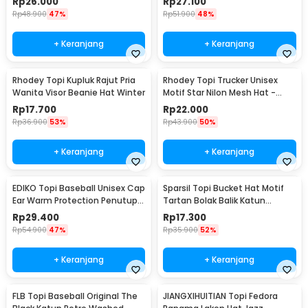
Rp
26.000
Rp
27.100
Rp
48.900
47%
Rp
51.900
48%
+ Keranjang
+ Keranjang
Rhodey Topi Kupluk Rajut Pria
Rhodey Topi Trucker Unisex
Wanita Visor Beanie Hat Winter
Motif Star Nilon Mesh Hat -
SMT-ZHL23
Rp
17.700
Rp
22.000
Rp
36.900
53%
Rp
43.900
50%
+ Keranjang
+ Keranjang
EDIKO Topi Baseball Unisex Cap
Sparsil Topi Bucket Hat Motif
Ear Warm Protection Penutup
Tartan Bolak Balik Katun
Telinga - K515
Poliester - BH58
Rp
29.400
Rp
17.300
Rp
54.900
47%
Rp
35.900
52%
+ Keranjang
+ Keranjang
FLB Topi Baseball Original The
JIANGXIHUITIAN Topi Fedora