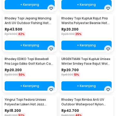
+ Keranjang
+ Keranjang
Rhodey Topi Jepang Mancing
Rhodey Topi Kupluk Rajut Pria
Anti UV Outdoor Fishing Hat
Wanita Polyester Beanie Hat
Nylon - MH011
Winter - EC002
Rp
43.500
Rp
20.200
Rp
74.900
42%
Rp
26.900
25%
+ Keranjang
+ Keranjang
Rhodey EDIKO Topi Baseball
URGENTMAN Topi Kupluk Unisex
Pria Logo Ediko Golf Katun Cap
Winter Smiley Face Rajut Wol
Long Visor - RB68
Beanie Hat - NM-DS01
Rp
20.200
Rp
20.700
Rp
39.900
50%
Rp
41.900
51%
+ Keranjang
+ Keranjang
Yingrui Topi Fedora Unisex
Rhodey Topi Rimba Anti UV
Polyester Laken Hat Jazz
Outdoor Waterproof Nylon
Classic Vintage - M-58
Boonie Hat - AFS5
Rp
18.200
Rp
42.700
Rp
37.900
52%
Rp
80.900
48%