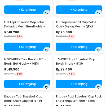
+ Keranjang
+ Keranjang
FLB Topi Baseball Cap Polos
FLB Topi Baseball Cap Polos
Polkadot Mesh Breathable -
Quick Drying Mesh - QEWI
MZ237
Rp
18.200
Rp
20.000
Rp
37.900
52%
Rp
40.900
52%
+ Keranjang
+ Keranjang
MOONBIFFY Topi Baseball Cap
JAMONT Topi Baseball Cap
Bordir Bat Gaphy - MB18
Bordir Shark - G139
Rp
19.900
Rp
33.400
Rp
40.900
52%
Rp
60.900
46%
+ Keranjang
+ Keranjang
Rhodey Topi Baseball Cap
Rhodey Topi Baseball Cap Rock
Bordir Shark Original FL - P1
Shark Kingston 1969 - F206