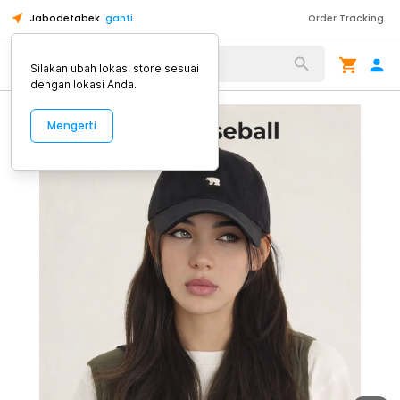
Jabodetabek
ganti
Order Tracking
Alat Kopi
Silakan ubah lokasi store sesuai
dengan lokasi Anda.
Mengerti